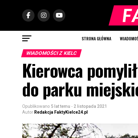
STRONA GŁÓWNA
WIADOMOŚC
WIADOMOŚCI Z KIELC
Kierowca pomyli
do parku miejski
Opublikowano
5 lat temu
-
2 listopada 2021
Autor
Redakcja FaktyKielce24.pl