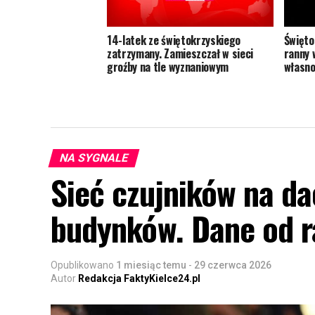
14-latek ze świętokrzyskiego
Święto
zatrzymany. Zamieszczał w sieci
ranny 
groźby na tle wyznaniowym
własno
NA SYGNALE
Sieć czujników na da
budynków. Dane od ra
Opublikowano
1 miesiąc temu
-
29 czerwca 2026
Autor
Redakcja FaktyKielce24.pl