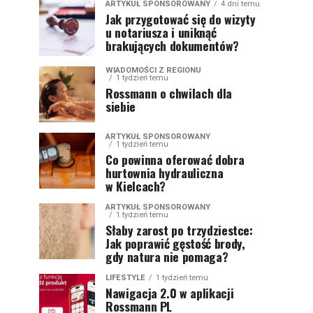
ARTYKUŁ SPONSOROWANY
4 dni temu
Jak przygotować się do wizyty
u notariusza i uniknąć
brakujących dokumentów?
WIADOMOŚCI Z REGIONU
1 tydzień temu
Rossmann o chwilach dla
siebie
ARTYKUŁ SPONSOROWANY
1 tydzień temu
Co powinna oferować dobra
hurtownia hydrauliczna
w Kielcach?
ARTYKUŁ SPONSOROWANY
1 tydzień temu
Słaby zarost po trzydziestce:
Jak poprawić gęstość brody,
gdy natura nie pomaga?
LIFESTYLE
1 tydzień temu
Nawigacja 2.0 w aplikacji
Rossmann PL