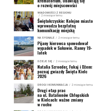
krematorium. Obawiają się
o rozwój miejscowości
WIADOMOŚCI Z REGIONU
2 miesiące temu
Świętokrzyskie: Kolejne miasto
wprowadza bezpłatną
komunikację miejską
NA SYGNALE
2 miesiące temu
Pijany kierowca spowodował
wypadek w Sukowie. Ranny 19-
latek
DZIEJE SIĘ
2 miesiące temu
Natalia Szroeder, Fukaj i Dżem:
poznaj gwiazdy Święta Kielc
2026
DROGI I KOMUNIKACJA
2 miesiące temu
Drugi etap prac
na ul. Batalionów Chłopskich
w Kielcach: ważne zmiany
w ruchu