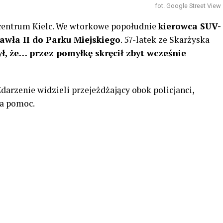
fot. Google Street View
centrum Kielc. We wtorkowe popołudnie
kierowca SUV-
Pawła II do Parku Miejskiego
. 57-latek ze Skarżyska
ł, że… przez pomyłkę skręcił zbyt wcześnie
darzenie widzieli przejeżdżający obok policjanci,
na pomoc.