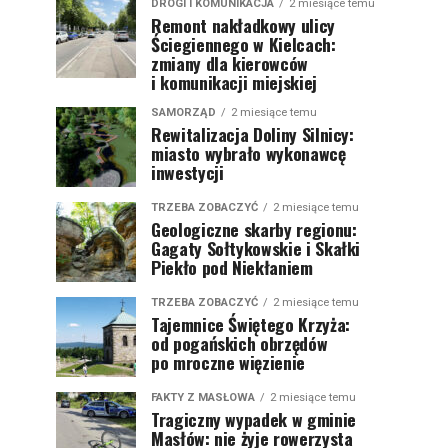
DROGI I KOMUNIKACJA
2 miesiące temu
Remont nakładkowy ulicy
Ściegiennego w Kielcach:
zmiany dla kierowców
i komunikacji miejskiej
SAMORZĄD
2 miesiące temu
Rewitalizacja Doliny Silnicy:
miasto wybrało wykonawcę
inwestycji
TRZEBA ZOBACZYĆ
2 miesiące temu
Geologiczne skarby regionu:
Gagaty Sołtykowskie i Skałki
Piekło pod Niekłaniem
TRZEBA ZOBACZYĆ
2 miesiące temu
Tajemnice Świętego Krzyża:
od pogańskich obrzędów
po mroczne więzienie
FAKTY Z MASŁOWA
2 miesiące temu
Tragiczny wypadek w gminie
Masłów: nie żyje rowerzysta