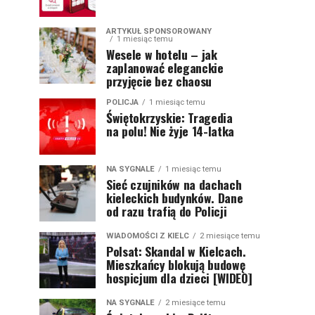
ARTYKUŁ SPONSOROWANY
1 miesiąc temu
Wesele w hotelu – jak
zaplanować eleganckie
przyjęcie bez chaosu
POLICJA
1 miesiąc temu
Świętokrzyskie: Tragedia
na polu! Nie żyje 14-latka
NA SYGNALE
1 miesiąc temu
Sieć czujników na dachach
kieleckich budynków. Dane
od razu trafią do Policji
WIADOMOŚCI Z KIELC
2 miesiące temu
Polsat: Skandal w Kielcach.
Mieszkańcy blokują budowę
hospicjum dla dzieci [WIDEO]
NA SYGNALE
2 miesiące temu