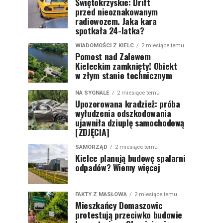
Świętokrzyskie: Drift
przed nieoznakowanym
radiowozem. Jaka kara
spotkała 24-latka?
WIADOMOŚCI Z KIELC
2 miesiące temu
Pomost nad Zalewem
Kieleckim zamknięty! Obiekt
w złym stanie technicznym
NA SYGNALE
2 miesiące temu
Upozorowana kradzież: próba
wyłudzenia odszkodowania
ujawniła dziuplę samochodową
[ZDJĘCIA]
SAMORZĄD
2 miesiące temu
Kielce planują budowę spalarni
odpadów? Wiemy więcej
FAKTY Z MASŁOWA
2 miesiące temu
Mieszkańcy Domaszowic
protestują przeciwko budowie