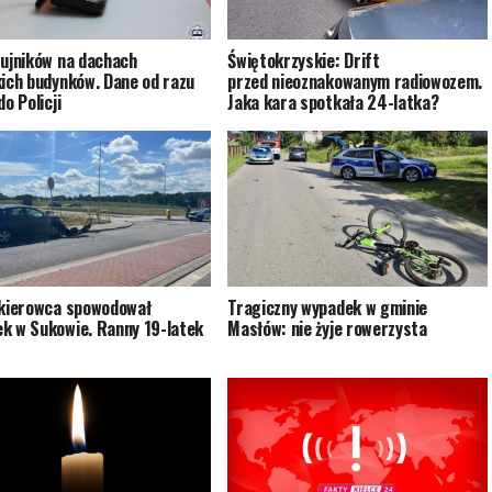
zujników na dachach
Świętokrzyskie: Drift
kich budynków. Dane od razu
przed nieoznakowanym radiowozem.
do Policji
Jaka kara spotkała 24-latka?
 kierowca spowodował
Tragiczny wypadek w gminie
k w Sukowie. Ranny 19-latek
Masłów: nie żyje rowerzysta