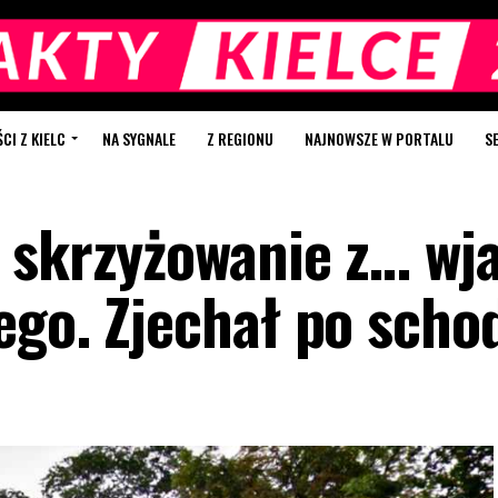
I Z KIELC
NA SYGNALE
Z REGIONU
NAJNOWSZE W PORTALU
S
ł skrzyżowanie z… w
ego. Zjechał po scho