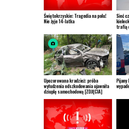
Świętokrzyskie: Tragedia na polu!
Sieć c
Nie żyje 14-latka
kielec
trafią 
Upozorowana kradzież: próba
Pijany
wyłudzenia odszkodowania ujawniła
wypade
dziuplę samochodową [ZDJĘCIA]