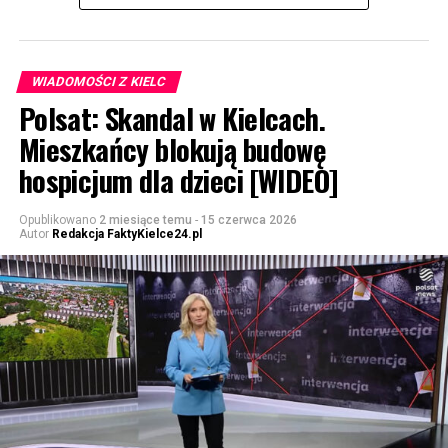
WIADOMOŚCI Z KIELC
Polsat: Skandal w Kielcach.
Mieszkańcy blokują budowę
hospicjum dla dzieci [WIDEO]
Opublikowano
2 miesiące temu
-
15 czerwca 2026
Autor
Redakcja FaktyKielce24.pl