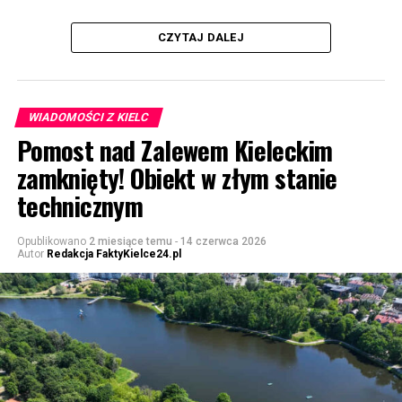
CZYTAJ DALEJ
WIADOMOŚCI Z KIELC
Pomost nad Zalewem Kieleckim
zamknięty! Obiekt w złym stanie
technicznym
Opublikowano
2 miesiące temu
-
14 czerwca 2026
Autor
Redakcja FaktyKielce24.pl