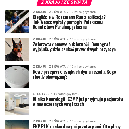
Z KRAJU I ZE ŚWIATA
Z KRAJU I ZE ŚWIATA
10 miesięcy temu
Biegliście w Rossmann Run z aplikacją?
Tak Wasze wpłaty pomogły Polskiemu
Komitetowi Paralimpijskiemu
Z KRAJU I ZE ŚWIATA
10 miesięcy temu
Zwierzęta domowe a dzietność. Demograf
wyjaśnia, gdzie szukać prawdziwych przyczyn
Z KRAJU I ZE ŚWIATA
10 miesięcy temu
Nowe przepisy o czujkach dymu i czadu. Kogo
i kiedy obowiązują?
LIFESTYLE
10 miesięcy temu
Klinika Neurologii ICZMP już przyjmuje pacjentów
w nowoczesnych wnętrzach
Z KRAJU I ZE ŚWIATA
10 miesięcy temu
PKP PLK z rekordowymi przetargami. Oto plany