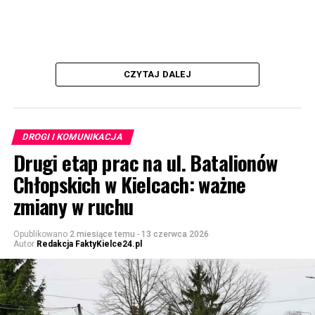
CZYTAJ DALEJ
DROGI I KOMUNIKACJA
Drugi etap prac na ul. Batalionów
Chłopskich w Kielcach: ważne
zmiany w ruchu
Opublikowano
2 miesiące temu
-
13 czerwca 2026
Autor
Redakcja FaktyKielce24.pl