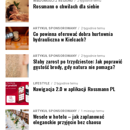
WIADOMOŚCI Z REGIONU
2 tygodnie temu
Rossmann o chwilach dla siebie
ARTYKUŁ SPONSOROWANY
2 tygodnie temu
Co powinna oferować dobra hurtownia
hydrauliczna w Kielcach?
ARTYKUŁ SPONSOROWANY
2 tygodnie temu
Słaby zarost po trzydziestce: Jak poprawić
gęstość brody, gdy natura nie pomaga?
LIFESTYLE
2 tygodnie temu
Nawigacja 2.0 w aplikacji Rossmann PL
ARTYKUŁ SPONSOROWANY
1 miesiąc temu
Wesele w hotelu – jak zaplanować
eleganckie przyjęcie bez chaosu