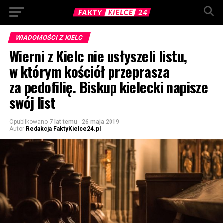
WIADOMOŚCI Z KIELC
Wierni z Kielc nie usłyszeli listu,
w którym kościół przeprasza
za pedofilię. Biskup kielecki napisze
swój list
Opublikowano
7 lat temu
-
26 maja 2019
Autor
Redakcja FaktyKielce24.pl