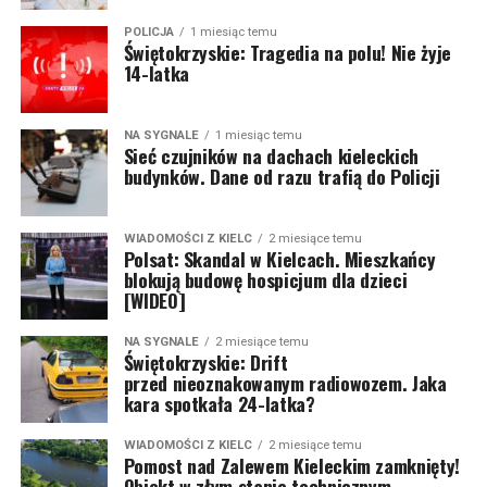
POLICJA
1 miesiąc temu
Świętokrzyskie: Tragedia na polu! Nie żyje
14-latka
NA SYGNALE
1 miesiąc temu
Sieć czujników na dachach kieleckich
budynków. Dane od razu trafią do Policji
WIADOMOŚCI Z KIELC
2 miesiące temu
Polsat: Skandal w Kielcach. Mieszkańcy
blokują budowę hospicjum dla dzieci
[WIDEO]
NA SYGNALE
2 miesiące temu
Świętokrzyskie: Drift
przed nieoznakowanym radiowozem. Jaka
kara spotkała 24-latka?
WIADOMOŚCI Z KIELC
2 miesiące temu
Pomost nad Zalewem Kieleckim zamknięty!
Obiekt w złym stanie technicznym