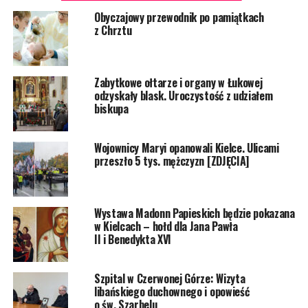
Obyczajowy przewodnik po pamiątkach
z Chrztu
Zabytkowe ołtarze i organy w Łukowej
odzyskały blask. Uroczystość z udziałem
biskupa
Wojownicy Maryi opanowali Kielce. Ulicami
przeszło 5 tys. mężczyzn [ZDJĘCIA]
Wystawa Madonn Papieskich będzie pokazana
w Kielcach – hołd dla Jana Pawła
II i Benedykta XVI
Szpital w Czerwonej Górze: Wizyta
libańskiego duchownego i opowieść
o św. Szarbelu