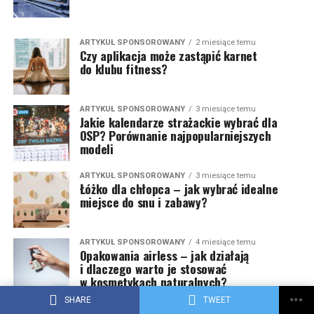
ARTYKUŁ SPONSOROWANY
2 miesiące temu
Czy aplikacja może zastąpić karnet
do klubu fitness?
ARTYKUŁ SPONSOROWANY
3 miesiące temu
Jakie kalendarze strażackie wybrać dla
OSP? Porównanie najpopularniejszych
modeli
ARTYKUŁ SPONSOROWANY
3 miesiące temu
Łóżko dla chłopca – jak wybrać idealne
miejsce do snu i zabawy?
ARTYKUŁ SPONSOROWANY
4 miesiące temu
Opakowania airless – jak działają
i dlaczego warto je stosować
w kosmetykach naturalnych?
SHARE
TWEET
ARTYKUŁ SPONSOROWANY
4 miesiące temu