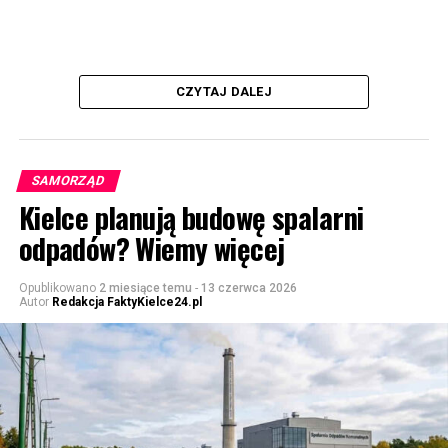
CZYTAJ DALEJ
SAMORZĄD
Kielce planują budowę spalarni
odpadów? Wiemy więcej
Opublikowano
2 miesiące temu
-
13 czerwca 2026
Autor
Redakcja FaktyKielce24.pl