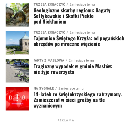
TRZEBA ZOBACZYĆ
2 miesiące temu
Geologiczne skarby regionu: Gagaty
Sołtykowskie i Skałki Piekło
pod Niekłaniem
TRZEBA ZOBACZYĆ
2 miesiące temu
Tajemnice Świętego Krzyża: od pogańskich
obrzędów po mroczne więzienie
FAKTY Z MASŁOWA
2 miesiące temu
Tragiczny wypadek w gminie Masłów:
nie żyje rowerzysta
NA SYGNALE
2 miesiące temu
14-latek ze świętokrzyskiego zatrzymany.
Zamieszczał w sieci groźby na tle
wyznaniowym
REKLAMA