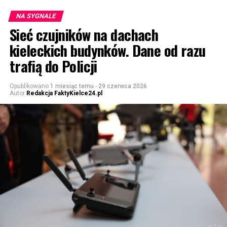
NA SYGNALE
Sieć czujników na dachach
kieleckich budynków. Dane od razu
trafią do Policji
Opublikowano
1 miesiąc temu
-
29 czerwca 2026
Autor
Redakcja FaktyKielce24.pl