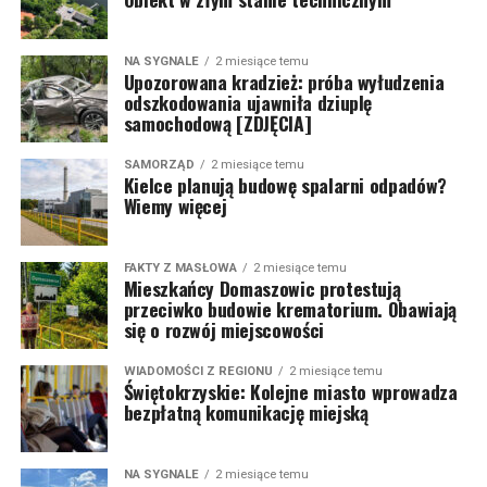
NA SYGNALE
2 miesiące temu
Upozorowana kradzież: próba wyłudzenia
odszkodowania ujawniła dziuplę
samochodową [ZDJĘCIA]
SAMORZĄD
2 miesiące temu
Kielce planują budowę spalarni odpadów?
Wiemy więcej
FAKTY Z MASŁOWA
2 miesiące temu
Mieszkańcy Domaszowic protestują
przeciwko budowie krematorium. Obawiają
się o rozwój miejscowości
WIADOMOŚCI Z REGIONU
2 miesiące temu
Świętokrzyskie: Kolejne miasto wprowadza
bezpłatną komunikację miejską
NA SYGNALE
2 miesiące temu