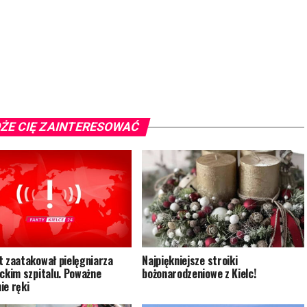
ŻE CIĘ ZAINTERESOWAĆ
t zaatakował pielęgniarza
Najpiękniejsze stroiki
eckim szpitalu. Poważne
bożonarodzeniowe z Kielc!
ie ręki