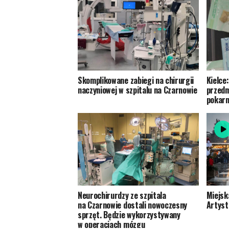
Skomplikowane zabiegi na chirurgii
Kielce:
naczyniowej w szpitalu na Czarnowie
przedm
pokarm
Neurochirurdzy ze szpitala
Miejsk
na Czarnowie dostali nowoczesny
Artyst
sprzęt. Będzie wykorzystywany
w operacjach mózgu