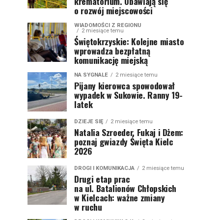
krematorium. Obawiają się
o rozwój miejscowości
WIADOMOŚCI Z REGIONU
2 miesiące temu
Świętokrzyskie: Kolejne miasto
wprowadza bezpłatną
komunikację miejską
NA SYGNALE
2 miesiące temu
Pijany kierowca spowodował
wypadek w Sukowie. Ranny 19-
latek
DZIEJE SIĘ
2 miesiące temu
Natalia Szroeder, Fukaj i Dżem:
poznaj gwiazdy Święta Kielc
2026
DROGI I KOMUNIKACJA
2 miesiące temu
Drugi etap prac
na ul. Batalionów Chłopskich
w Kielcach: ważne zmiany
w ruchu