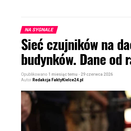
NA SYGNALE
Sieć czujników na da
budynków. Dane od ra
Opublikowano
1 miesiąc temu
-
29 czerwca 2026
Autor
Redakcja FaktyKielce24.pl