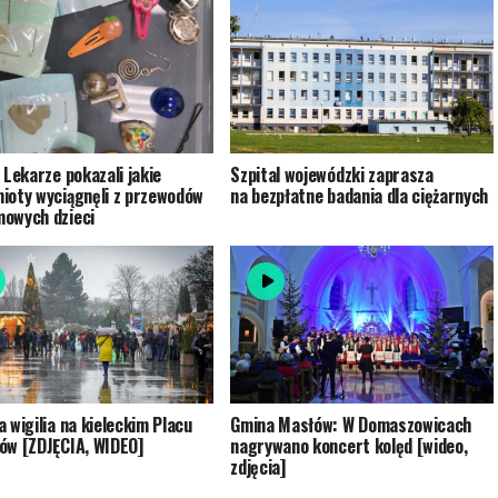
 Lekarze pokazali jakie
Szpital wojewódzki zaprasza
ioty wyciągnęli z przewodów
na bezpłatne badania dla ciężarnych
owych dzieci
a wigilia na kieleckim Placu
Gmina Masłów: W Domaszowicach
ów [ZDJĘCIA, WIDEO]
nagrywano koncert kolęd [wideo,
zdjęcia]