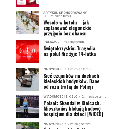
ARTYKUŁ SPONSOROWANY
1 miesiąc temu
Wesele w hotelu – jak
zaplanować eleganckie
przyjęcie bez chaosu
POLICJA
1 miesiąc temu
Świętokrzyskie: Tragedia
na polu! Nie żyje 14-latka
NA SYGNALE
1 miesiąc temu
Sieć czujników na dachach
kieleckich budynków. Dane
od razu trafią do Policji
WIADOMOŚCI Z KIELC
2 miesiące temu
Polsat: Skandal w Kielcach.
Mieszkańcy blokują budowę
hospicjum dla dzieci [WIDEO]
NA SYGNALE
2 miesiące temu