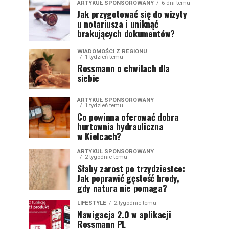
ARTYKUŁ SPONSOROWANY
6 dni temu
Jak przygotować się do wizyty
u notariusza i uniknąć
brakujących dokumentów?
WIADOMOŚCI Z REGIONU
1 tydzień temu
Rossmann o chwilach dla
siebie
ARTYKUŁ SPONSOROWANY
1 tydzień temu
Co powinna oferować dobra
hurtownia hydrauliczna
w Kielcach?
ARTYKUŁ SPONSOROWANY
2 tygodnie temu
Słaby zarost po trzydziestce:
Jak poprawić gęstość brody,
gdy natura nie pomaga?
LIFESTYLE
2 tygodnie temu
Nawigacja 2.0 w aplikacji
Rossmann PL