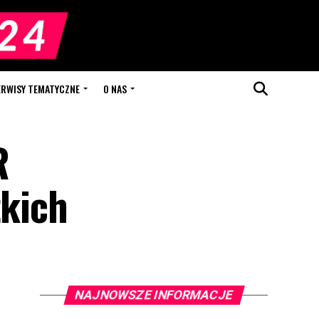
ERWISY TEMATYCZNE
O NAS
R
żkich
NAJNOWSZE INFORMACJE