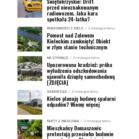
Świętokrzyskie: Drift
przed nieoznakowanym
radiowozem. Jaka kara
spotkała 24-latka?
WIADOMOŚCI Z KIELC
2 miesiące temu
Pomost nad Zalewem
Kieleckim zamknięty! Obiekt
w złym stanie technicznym
NA SYGNALE
2 miesiące temu
Upozorowana kradzież: próba
wyłudzenia odszkodowania
ujawniła dziuplę samochodową
[ZDJĘCIA]
SAMORZĄD
2 miesiące temu
Kielce planują budowę spalarni
odpadów? Wiemy więcej
FAKTY Z MASŁOWA
2 miesiące temu
Mieszkańcy Domaszowic
protestują przeciwko budowie