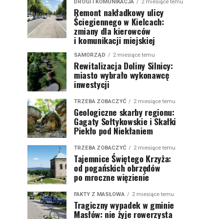
DROGI I KOMUNIKACJA
2 miesiące temu
Remont nakładkowy ulicy
Ściegiennego w Kielcach:
zmiany dla kierowców
i komunikacji miejskiej
SAMORZĄD
2 miesiące temu
Rewitalizacja Doliny Silnicy:
miasto wybrało wykonawcę
inwestycji
TRZEBA ZOBACZYĆ
2 miesiące temu
Geologiczne skarby regionu:
Gagaty Sołtykowskie i Skałki
Piekło pod Niekłaniem
TRZEBA ZOBACZYĆ
2 miesiące temu
Tajemnice Świętego Krzyża:
od pogańskich obrzędów
po mroczne więzienie
FAKTY Z MASŁOWA
2 miesiące temu
Tragiczny wypadek w gminie
Masłów: nie żyje rowerzysta