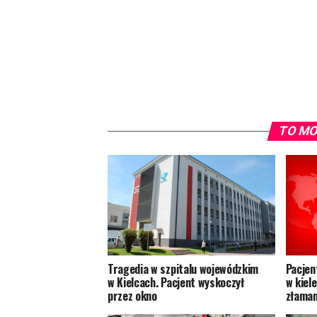
TO MO
Tragedia w szpitalu wojewódzkim
Pacjen
w Kielcach. Pacjent wyskoczył
w kiel
przez okno
złaman