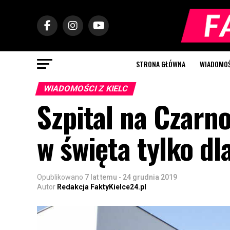
STRONA GŁÓWNA
WIADOMOŚC
WIADOMOŚCI Z KIELC
Szpital na Czarn
w święta tylko dl
Opublikowano
7 lat temu
-
24 grudnia 2019
Autor
Redakcja FaktyKielce24.pl