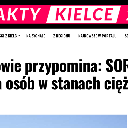
I Z KIELC
NA SYGNALE
Z REGIONU
NAJNOWSZE W PORTALU
S
owie przypomina: SO
a osób w stanach cię