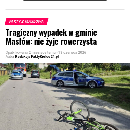
FAKTY Z MASŁOWA
Tragiczny wypadek w gminie
Masłów: nie żyje rowerzysta
Opublikowano
2 miesiące temu
-
13 czerwca 2026
Autor
Redakcja FaktyKielce24.pl