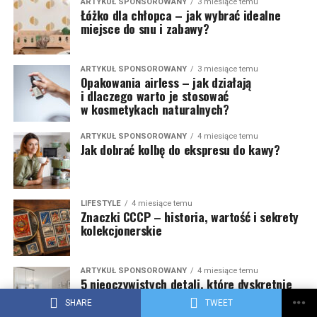
ARTYKUŁ SPONSOROWANY
3 miesiące temu
Łóżko dla chłopca – jak wybrać idealne
miejsce do snu i zabawy?
ARTYKUŁ SPONSOROWANY
3 miesiące temu
Opakowania airless – jak działają
i dlaczego warto je stosować
w kosmetykach naturalnych?
ARTYKUŁ SPONSOROWANY
4 miesiące temu
Jak dobrać kolbę do ekspresu do kawy?
LIFESTYLE
4 miesiące temu
Znaczki CCCP – historia, wartość i sekrety
kolekcjonerskie
ARTYKUŁ SPONSOROWANY
4 miesiące temu
5 nieoczywistych detali, które dyskretnie
podnoszą wartość mieszkania
SHARE
TWEET
przed sprzedażą