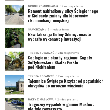
DROGI I KOMUNIKACJA
2 miesiące temu
Remont nakładkowy ulicy Ściegiennego
w Kielcach: zmiany dla kierowców
i komunikacji miejskiej
SAMORZĄD
2 miesiące temu
Rewitalizacja Doliny Silnicy: miasto
wybrało wykonawcę inwestycji
TRZEBA ZOBACZYĆ
2 miesiące temu
Geologiczne skarby regionu: Gagaty
Sołtykowskie i Skałki Piekło
pod Niekłaniem
TRZEBA ZOBACZYĆ
2 miesiące temu
Tajemnice Świętego Krzyża: od pogańskich
obrzędów po mroczne więzienie
FAKTY Z MASŁOWA
2 miesiące temu
Tragiczny wypadek w gminie Masłów:
nie żyje rowerzysta