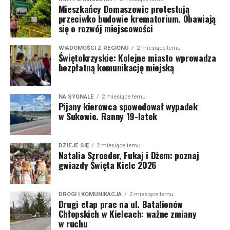
Mieszkańcy Domaszowic protestują
przeciwko budowie krematorium. Obawiają
się o rozwój miejscowości
WIADOMOŚCI Z REGIONU
2 miesiące temu
Świętokrzyskie: Kolejne miasto wprowadza
bezpłatną komunikację miejską
NA SYGNALE
2 miesiące temu
Pijany kierowca spowodował wypadek
w Sukowie. Ranny 19-latek
DZIEJE SIĘ
2 miesiące temu
Natalia Szroeder, Fukaj i Dżem: poznaj
gwiazdy Święta Kielc 2026
DROGI I KOMUNIKACJA
2 miesiące temu
Drugi etap prac na ul. Batalionów
Chłopskich w Kielcach: ważne zmiany
w ruchu