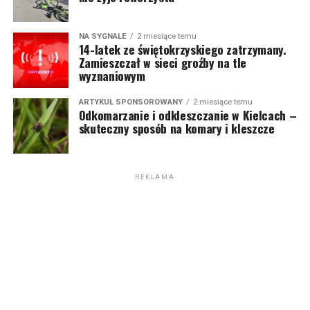
NA SYGNALE
2 miesiące temu
14-latek ze świętokrzyskiego zatrzymany.
Zamieszczał w sieci groźby na tle
wyznaniowym
ARTYKUŁ SPONSOROWANY
2 miesiące temu
Odkomarzanie i odkleszczanie w Kielcach –
skuteczny sposób na komary i kleszcze
REKLAMA