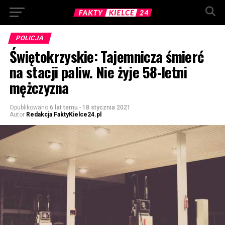
POLICJA
Świętokrzyskie: Tajemnicza śmierć
na stacji paliw. Nie żyje 58-letni
mężczyzna
Opublikowano
6 lat temu
-
18 stycznia 2021
Autor
Redakcja FaktyKielce24.pl