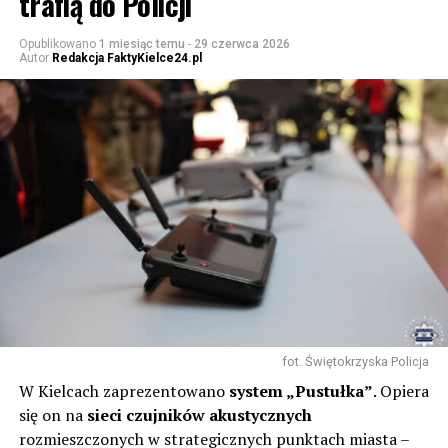
trafią do Policji
Opublikowano
1 miesiąc temu
-
29 czerwca 2026
Autor
Redakcja FaktyKielce24.pl
fot. Świętokrzyska Policja
W Kielcach zaprezentowano
system „Pustułka”
. Opiera
się on na
sieci czujników akustycznych
rozmieszczonych w strategicznych punktach miasta –