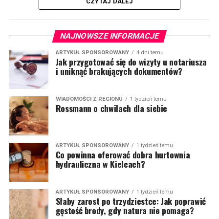
CZYTAJ DALEJ
NAJNOWSZE INFORMACJE
ARTYKUŁ SPONSOROWANY
4 dni temu
Jak przygotować się do wizyty u notariusza
i uniknąć brakujących dokumentów?
WIADOMOŚCI Z REGIONU
1 tydzień temu
Rossmann o chwilach dla siebie
ARTYKUŁ SPONSOROWANY
1 tydzień temu
Co powinna oferować dobra hurtownia
hydrauliczna w Kielcach?
ARTYKUŁ SPONSOROWANY
1 tydzień temu
Słaby zarost po trzydziestce: Jak poprawić
gęstość brody, gdy natura nie pomaga?