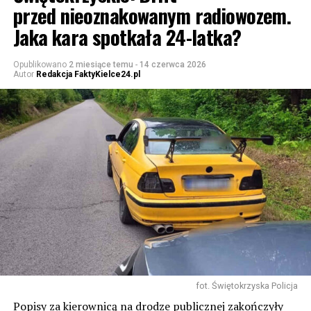
przed nieoznakowanym radiowozem.
Jaka kara spotkała 24-latka?
Opublikowano
2 miesiące temu
-
14 czerwca 2026
Autor
Redakcja FaktyKielce24.pl
fot. Świętokrzyska Policja
Popisy za kierownicą na drodze publicznej zakończyły