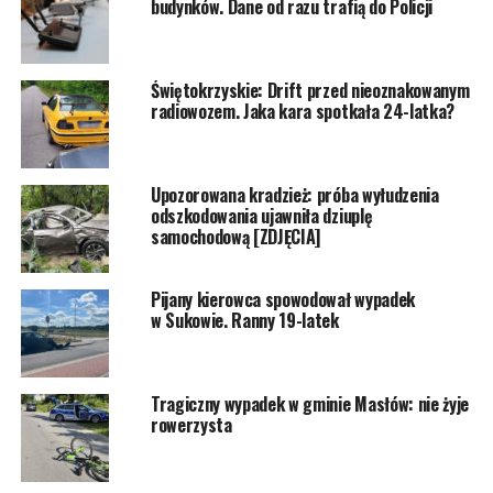
budynków. Dane od razu trafią do Policji
Świętokrzyskie: Drift przed nieoznakowanym
radiowozem. Jaka kara spotkała 24-latka?
Upozorowana kradzież: próba wyłudzenia
odszkodowania ujawniła dziuplę
samochodową [ZDJĘCIA]
Pijany kierowca spowodował wypadek
w Sukowie. Ranny 19-latek
Tragiczny wypadek w gminie Masłów: nie żyje
rowerzysta