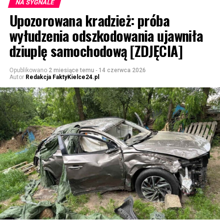
NA SYGNALE
Upozorowana kradzież: próba
wyłudzenia odszkodowania ujawniła
dziuplę samochodową [ZDJĘCIA]
Opublikowano
2 miesiące temu
-
14 czerwca 2026
Autor
Redakcja FaktyKielce24.pl