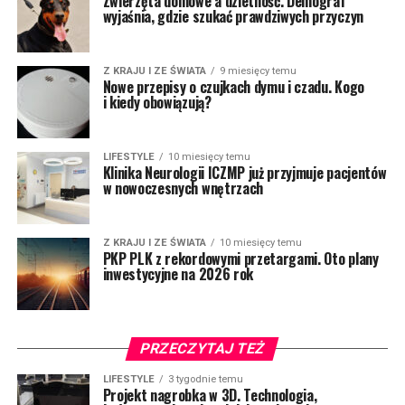
Zwierzęta domowe a dzietność. Demograf
wyjaśnia, gdzie szukać prawdziwych przyczyn
Z KRAJU I ZE ŚWIATA
9 miesięcy temu
Nowe przepisy o czujkach dymu i czadu. Kogo
i kiedy obowiązują?
LIFESTYLE
10 miesięcy temu
Klinika Neurologii ICZMP już przyjmuje pacjentów
w nowoczesnych wnętrzach
Z KRAJU I ZE ŚWIATA
10 miesięcy temu
PKP PLK z rekordowymi przetargami. Oto plany
inwestycyjne na 2026 rok
PRZECZYTAJ TEŻ
LIFESTYLE
3 tygodnie temu
Projekt nagrobka w 3D. Technologia,