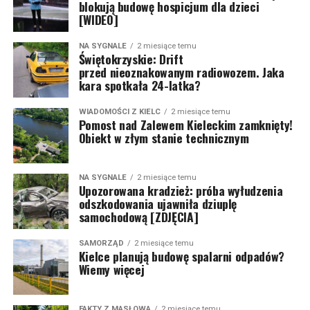
blokują budowę hospicjum dla dzieci
[WIDEO]
NA SYGNALE
2 miesiące temu
Świętokrzyskie: Drift
przed nieoznakowanym radiowozem. Jaka
kara spotkała 24-latka?
WIADOMOŚCI Z KIELC
2 miesiące temu
Pomost nad Zalewem Kieleckim zamknięty!
Obiekt w złym stanie technicznym
NA SYGNALE
2 miesiące temu
Upozorowana kradzież: próba wyłudzenia
odszkodowania ujawniła dziuplę
samochodową [ZDJĘCIA]
SAMORZĄD
2 miesiące temu
Kielce planują budowę spalarni odpadów?
Wiemy więcej
FAKTY Z MASŁOWA
2 miesiące temu