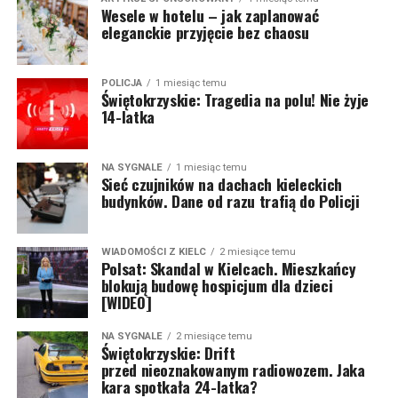
Wesele w hotelu – jak zaplanować
eleganckie przyjęcie bez chaosu
POLICJA
1 miesiąc temu
Świętokrzyskie: Tragedia na polu! Nie żyje
14-latka
NA SYGNALE
1 miesiąc temu
Sieć czujników na dachach kieleckich
budynków. Dane od razu trafią do Policji
WIADOMOŚCI Z KIELC
2 miesiące temu
Polsat: Skandal w Kielcach. Mieszkańcy
blokują budowę hospicjum dla dzieci
[WIDEO]
NA SYGNALE
2 miesiące temu
Świętokrzyskie: Drift
przed nieoznakowanym radiowozem. Jaka
kara spotkała 24-latka?