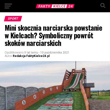
SPORT
Mini skocznia narciarska powstanie
w Kielcach? Symboliczny powrót
skoków narciarskich
Opublikowano
5 lat temu
-
10 października 2021
Autor
Redakcja FaktyKielce24.pl