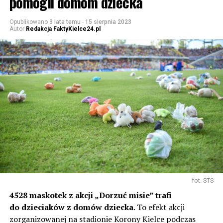
pomogli domom dziecka
Opublikowano
3 lata temu
-
15 sierpnia 2023
Autor
Redakcja FaktyKielce24.pl
fot. STS
4528 maskotek z akcji „Dorzuć misie” trafi
do dzieciaków z domów dziecka
. To efekt akcji
zorganizowanej na stadionie Korony Kielce podczas