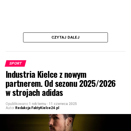
CZYTAJ DALEJ
SPORT
Industria Kielce z nowym
partnerem. Od sezonu 2025/2026
w strojach adidas
Opublikowano
1 rok temu
-
11 czerwca 2025
Autor
Redakcja FaktyKielce24.pl