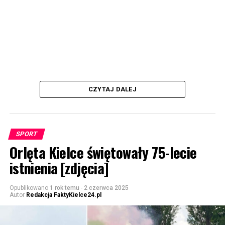
CZYTAJ DALEJ
SPORT
Orlęta Kielce świętowały 75-lecie
istnienia [zdjęcia]
Opublikowano
1 rok temu
-
2 czerwca 2025
Autor
Redakcja FaktyKielce24.pl