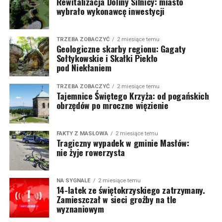
Rewitalizacja Doliny Silnicy: miasto
wybrało wykonawcę inwestycji
TRZEBA ZOBACZYĆ
2 miesiące temu
Geologiczne skarby regionu: Gagaty
Sołtykowskie i Skałki Piekło
pod Niekłaniem
TRZEBA ZOBACZYĆ
2 miesiące temu
Tajemnice Świętego Krzyża: od pogańskich
obrzędów po mroczne więzienie
FAKTY Z MASŁOWA
2 miesiące temu
Tragiczny wypadek w gminie Masłów:
nie żyje rowerzysta
NA SYGNALE
2 miesiące temu
14-latek ze świętokrzyskiego zatrzymany.
Zamieszczał w sieci groźby na tle
wyznaniowym