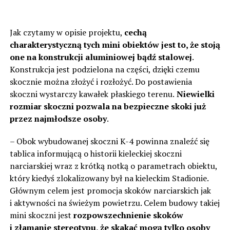
Jak czytamy w opisie projektu,
cechą
charakterystyczną tych mini obiektów jest to, że stoją
one na konstrukcji aluminiowej bądź stalowej
.
Konstrukcja jest podzielona na części, dzięki czemu
skocznie można złożyć i rozłożyć. Do postawienia
skoczni wystarczy kawałek płaskiego terenu.
Niewielki
rozmiar skoczni pozwala na bezpieczne skoki już
przez najmłodsze osoby
.
– Obok wybudowanej skoczni K-4 powinna znaleźć się
tablica informującą o historii kieleckiej skoczni
narciarskiej wraz z krótką notką o parametrach obiektu,
który kiedyś zlokalizowany był na kieleckim Stadionie.
Głównym celem jest promocja skoków narciarskich jak
i aktywności na świeżym powietrzu. Celem budowy takiej
mini skoczni jest
rozpowszechnienie skoków
i złamanie stereotypu, że skakać mogą tylko osoby