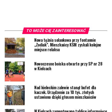
TO MOŻE CIĘ ZAINTERESOWAĆ
Nowa tężnia solankowa przy fontannie
„Zodiak”. Mieszkańcy KSM zyskali kolejne
miejsce relaksu
Nowoczesne boiska otwarte przy SP nr 28
w Kielcach
Nad kieleckim zalewie stanął bufet dla
kaczek. Urządzenie za 10 tys. złotych
ustawiono dzięki głosom mieszkańców
W Kielcach zamontowano tablice informujące