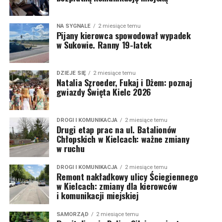
NA SYGNALE
2 miesiące temu
Pijany kierowca spowodował wypadek
w Sukowie. Ranny 19-latek
DZIEJE SIĘ
2 miesiące temu
Natalia Szroeder, Fukaj i Dżem: poznaj
gwiazdy Święta Kielc 2026
DROGI I KOMUNIKACJA
2 miesiące temu
Drugi etap prac na ul. Batalionów
Chłopskich w Kielcach: ważne zmiany
w ruchu
DROGI I KOMUNIKACJA
2 miesiące temu
Remont nakładkowy ulicy Ściegiennego
w Kielcach: zmiany dla kierowców
i komunikacji miejskiej
SAMORZĄD
2 miesiące temu