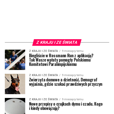
Z KRAJU I ZE ŚWIATA
Z KRAJU I ZE ŚWIATA
9 miesięcy temu
Biegliście w Rossmann Run z aplikacją?
Tak Wasze wpłaty pomogły Polskiemu
Komitetowi Paralimpijskiemu
Z KRAJU I ZE ŚWIATA
9 miesięcy temu
Zwierzęta domowe a dzietność. Demograf
wyjaśnia, gdzie szukać prawdziwych przyczyn
Z KRAJU I ZE ŚWIATA
9 miesięcy temu
Nowe przepisy o czujkach dymu i czadu. Kogo
i kiedy obowiązują?