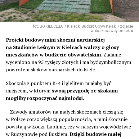
fot. BO.KIELCE.EU / Kielecki Budżet Obywatelski / zdjęcie
wnioskodawcy projektu
Projekt budowy mini skoczni narciarskiej
na Stadionie Leśnym w Kielcach walczy o głosy
mieszkańców w budżecie obywatelskim
. Zadanie
wyceniono na 95 tysięcy złotych i ma być symbolicznym
powrotem skoków narciarskich do Kielc.
Skocznia z punktem K-4 i igielitem miałaby być
miejscem, w którym
swoją przygodę ze skokami
mogliby rozpoczynać najmłodsi
.
– Zawody amatorów na małych skoczniach cieszą się
w Polsce coraz większą popularnością, a mini skocznie
powstają w Łodzi, Lublinie, czy w naszym województwie
w Ruczynowie pod Buskiem.
Dzięki budowie małej