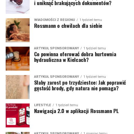
i uniknąć brakujących dokumentów?
WIADOMOŚCI Z REGIONU
1 tydzień temu
Rossmann o chwilach dla siebie
ARTYKUŁ SPONSOROWANY
1 tydzień temu
Co powinna oferować dobra hurtownia
hydrauliczna w Kielcach?
ARTYKUŁ SPONSOROWANY
1 tydzień temu
Słaby zarost po trzydziestce: Jak poprawić
gęstość brody, gdy natura nie pomaga?
LIFESTYLE
1 tydzień temu
Nawigacja 2.0 w aplikacji Rossmann PL
ARTYKUŁ SPONSOROWANY
1 miesiąc temu