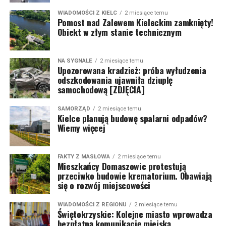
WIADOMOŚCI Z KIELC
2 miesiące temu
Pomost nad Zalewem Kieleckim zamknięty!
Obiekt w złym stanie technicznym
NA SYGNALE
2 miesiące temu
Upozorowana kradzież: próba wyłudzenia
odszkodowania ujawniła dziuplę
samochodową [ZDJĘCIA]
SAMORZĄD
2 miesiące temu
Kielce planują budowę spalarni odpadów?
Wiemy więcej
FAKTY Z MASŁOWA
2 miesiące temu
Mieszkańcy Domaszowic protestują
przeciwko budowie krematorium. Obawiają
się o rozwój miejscowości
WIADOMOŚCI Z REGIONU
2 miesiące temu
Świętokrzyskie: Kolejne miasto wprowadza
bezpłatną komunikację miejską