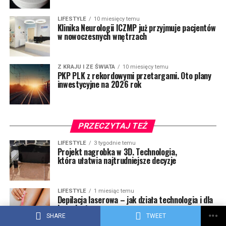
LIFESTYLE
10 miesięcy temu
Klinika Neurologii ICZMP już przyjmuje pacjentów
w nowoczesnych wnętrzach
Z KRAJU I ZE ŚWIATA
10 miesięcy temu
PKP PLK z rekordowymi przetargami. Oto plany
inwestycyjne na 2026 rok
PRZECZYTAJ TEŻ
LIFESTYLE
3 tygodnie temu
Projekt nagrobka w 3D. Technologia,
która ułatwia najtrudniejsze decyzje
LIFESTYLE
1 miesiąc temu
Depilacja laserowa – jak działa technologia i dla
kogo jest przeznaczona
SHARE
TWEET