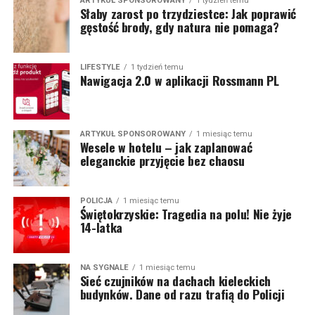
ARTYKUŁ SPONSOROWANY
1 tydzień temu
Słaby zarost po trzydziestce: Jak poprawić
gęstość brody, gdy natura nie pomaga?
LIFESTYLE
1 tydzień temu
Nawigacja 2.0 w aplikacji Rossmann PL
ARTYKUŁ SPONSOROWANY
1 miesiąc temu
Wesele w hotelu – jak zaplanować
eleganckie przyjęcie bez chaosu
POLICJA
1 miesiąc temu
Świętokrzyskie: Tragedia na polu! Nie żyje
14-latka
NA SYGNALE
1 miesiąc temu
Sieć czujników na dachach kieleckich
budynków. Dane od razu trafią do Policji