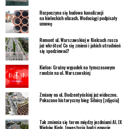
Rozpoczyna się budowa kanalizacji
na kieleckich ulicach. Wodociągi podpisały
umowę
Remont ul. Warszawskiej w Kielcach rusza
już wkrótce! Co się zmieni i jakich utrudnień
się spodziewać?
Kielce: Groźny wypadek na tymczasowym
rondzie na ul. Warszawskiej
Zmiany na ul. Bodzentyńskiej już widoczne.
Pokazano historyczny bieg Silnicy [zdjęcia]
Tak zmienia się teren między jezdniami Al. IX
Wieków Kielc. Inwestycja budzi emocje