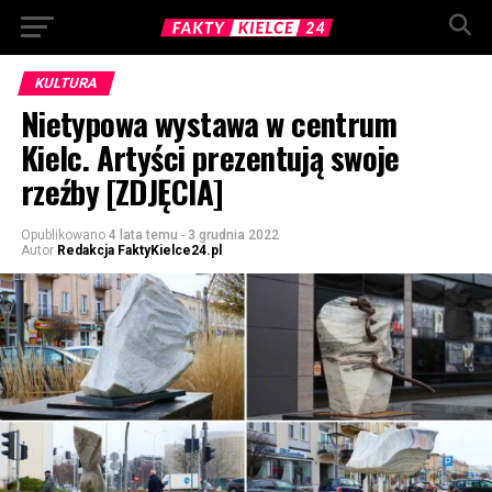
KULTURA
Nietypowa wystawa w centrum
Kielc. Artyści prezentują swoje
rzeźby [ZDJĘCIA]
Opublikowano
4 lata temu
-
3 grudnia 2022
Autor
Redakcja FaktyKielce24.pl