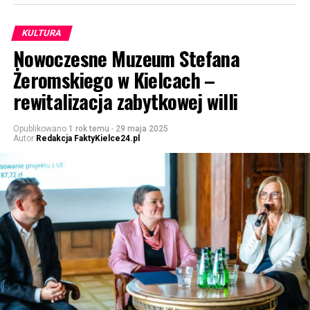
KULTURA
Nowoczesne Muzeum Stefana
Żeromskiego w Kielcach –
rewitalizacja zabytkowej willi
Opublikowano
1 rok temu
-
29 maja 2025
Autor
Redakcja FaktyKielce24.pl