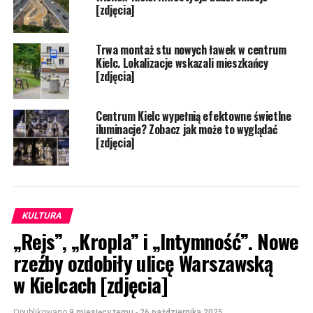
[zdjęcia]
Trwa montaż stu nowych ławek w centrum
Kielc. Lokalizacje wskazali mieszkańcy
[zdjęcia]
Centrum Kielc wypełnią efektowne świetlne
iluminacje? Zobacz jak może to wyglądać
[zdjęcia]
KULTURA
„Rejs”, „Kropla” i „Intymność”. Nowe
rzeźby ozdobiły ulicę Warszawską
w Kielcach [zdjęcia]
Opublikowano
9 miesięcy temu
-
26 października 2025