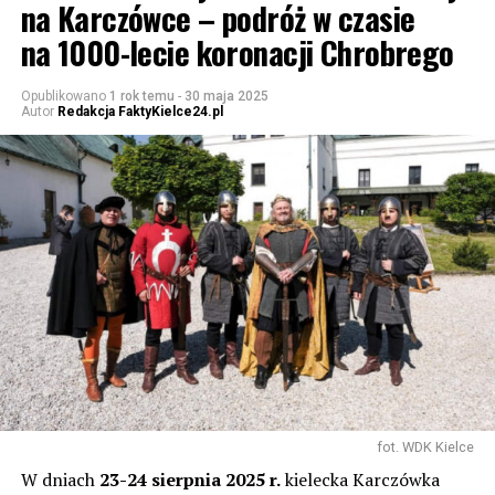
na Karczówce – podróż w czasie
na 1000-lecie koronacji Chrobrego
Opublikowano
1 rok temu
-
30 maja 2025
Autor
Redakcja FaktyKielce24.pl
fot. WDK Kielce
W dniach
23-24 sierpnia 2025 r.
kielecka Karczówka