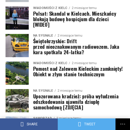
WIADOMOŚCI Z KIELC
2 miesiące temu
Polsat: Skandal w Kielcach. Mieszkańcy
blokują budowę hospicjum dla dzieci
[WIDEO]
NA SYGNALE
2 miesiące temu
Świętokrzyskie: Drift
przed nieoznakowanym radiowozem. Jaka
kara spotkała 24-latka?
WIADOMOŚCI Z KIELC
2 miesiące temu
Pomost nad Zalewem Kieleckim zamknięty!
Obiekt w złym stanie technicznym
NA SYGNALE
2 miesiące temu
Upozorowana kradzież: próba wyłudzenia
odszkodowania ujawniła dziuplę
samochodową [ZDJĘCIA]
SAMORZĄD
2 miesiące temu
Kielce planują budowę spalarni odpadów?
SHARE
TWEET
Wiemy więcej