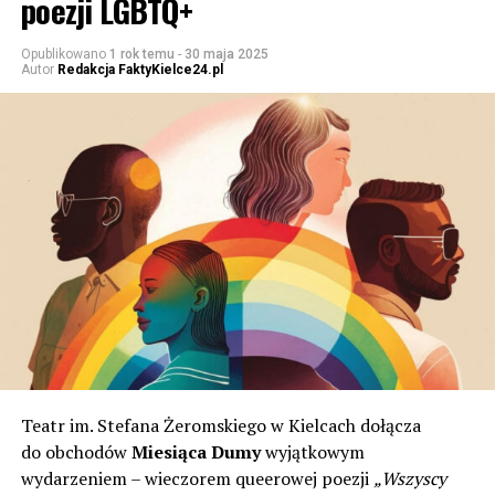
poezji LGBTQ+
Opublikowano
1 rok temu
-
30 maja 2025
Autor
Redakcja FaktyKielce24.pl
Teatr im. Stefana Żeromskiego w Kielcach dołącza
do obchodów
Miesiąca Dumy
wyjątkowym
wydarzeniem – wieczorem queerowej poezji
„Wszyscy