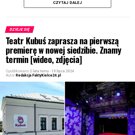
CZYTAJ DALEJ
DZIEJE SIĘ
Teatr Kubuś zaprasza na pierwszą
premierę w nowej siedzibie. Znamy
termin [wideo, zdjęcia]
Opublikowano
2 lata temu
-
19 lipca 2024
Autor
Redakcja FaktyKielce24.pl