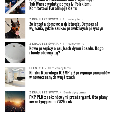
Tak Wasze wpłaty pomogły Polskiemu
Komitetowi Paralimpijskiemu
Z KRAJU I ZE ŚWIATA
9 miesięcy temu
Zwierzęta domowe a dzietność. Demograf
wyjaśnia, gdzie szukać prawdziwych przyczyn
Z KRAJU I ZE ŚWIATA
9 miesięcy temu
Nowe przepisy o czujkach dymu i czadu. Kogo
i kiedy obowiązują?
LIFESTYLE
10 miesięcy temu
Klinika Neurologii ICZMP już przyjmuje pacjentów
w nowoczesnych wnętrzach
Z KRAJU I ZE ŚWIATA
10 miesięcy temu
PKP PLK z rekordowymi przetargami. Oto plany
inwestycyjne na 2026 rok