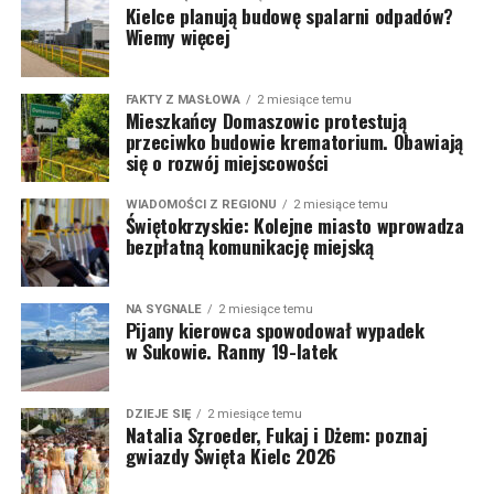
Kielce planują budowę spalarni odpadów?
Wiemy więcej
FAKTY Z MASŁOWA
2 miesiące temu
Mieszkańcy Domaszowic protestują
przeciwko budowie krematorium. Obawiają
się o rozwój miejscowości
WIADOMOŚCI Z REGIONU
2 miesiące temu
Świętokrzyskie: Kolejne miasto wprowadza
bezpłatną komunikację miejską
NA SYGNALE
2 miesiące temu
Pijany kierowca spowodował wypadek
w Sukowie. Ranny 19-latek
DZIEJE SIĘ
2 miesiące temu
Natalia Szroeder, Fukaj i Dżem: poznaj
gwiazdy Święta Kielc 2026