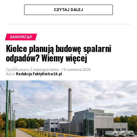
CZYTAJ DALEJ
SAMORZĄD
Kielce planują budowę spalarni
odpadów? Wiemy więcej
Opublikowano
2 miesiące temu
-
13 czerwca 2026
Autor
Redakcja FaktyKielce24.pl