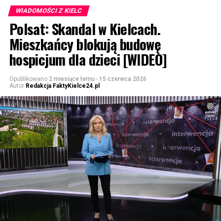
WIADOMOŚCI Z KIELC
Polsat: Skandal w Kielcach.
Mieszkańcy blokują budowę
hospicjum dla dzieci [WIDEO]
Opublikowano
2 miesiące temu
-
15 czerwca 2026
Autor
Redakcja FaktyKielce24.pl