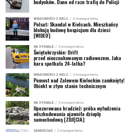
budynków. Dane od razu trafią do Policji
WIADOMOŚCI Z KIELC
2 miesiące temu
Polsat: Skandal w Kielcach. Mieszkańcy
blokują budowę hospicjum dla dzieci
[WIDEO]
NA SYGNALE
2 miesiące temu
Świętokrzyskie: Drift
przed nieoznakowanym radiowozem. Jaka
kara spotkała 24-latka?
WIADOMOŚCI Z KIELC
2 miesiące temu
Pomost nad Zalewem Kieleckim zamknięty!
Obiekt w złym stanie technicznym
NA SYGNALE
2 miesiące temu
Upozorowana kradzież: próba wyłudzenia
odszkodowania ujawniła dziuplę
samochodową [ZDJĘCIA]
SAMORZĄD
2 miesiące temu