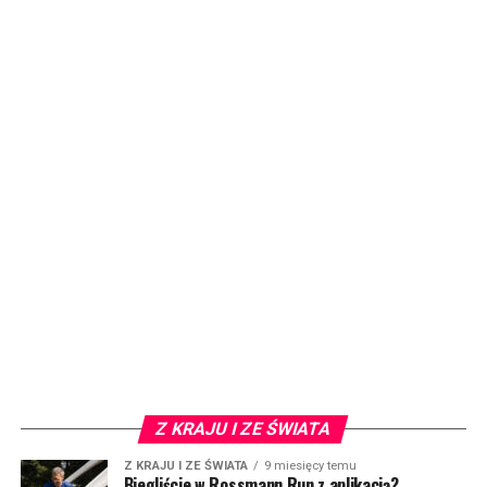
Z KRAJU I ZE ŚWIATA
Z KRAJU I ZE ŚWIATA
9 miesięcy temu
Biegliście w Rossmann Run z aplikacją?