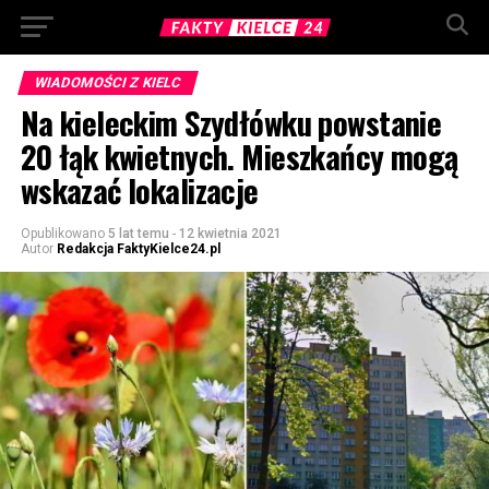
WIADOMOŚCI Z KIELC
Na kieleckim Szydłówku powstanie
20 łąk kwietnych. Mieszkańcy mogą
wskazać lokalizacje
Opublikowano
5 lat temu
-
12 kwietnia 2021
Autor
Redakcja FaktyKielce24.pl