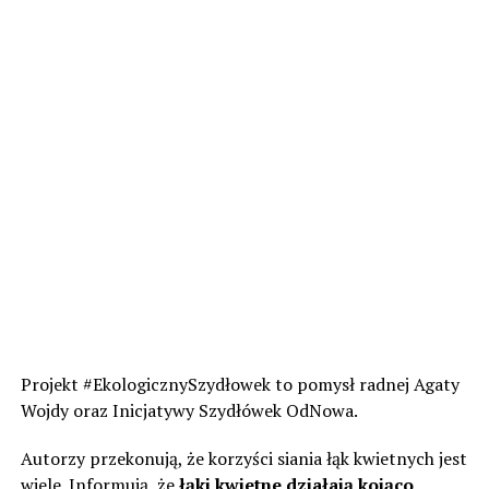
Projekt #EkologicznySzydłowek to pomysł radnej Agaty
Wojdy oraz Inicjatywy Szydłówek OdNowa.
Autorzy przekonują, że korzyści siania łąk kwietnych jest
wiele. Informują, że
łąki kwietne działają kojąco