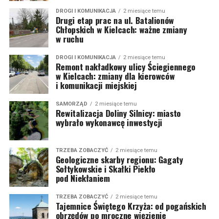
DROGI I KOMUNIKACJA
2 miesiące temu
Drugi etap prac na ul. Batalionów
Chłopskich w Kielcach: ważne zmiany
w ruchu
DROGI I KOMUNIKACJA
2 miesiące temu
Remont nakładkowy ulicy Ściegiennego
w Kielcach: zmiany dla kierowców
i komunikacji miejskiej
SAMORZĄD
2 miesiące temu
Rewitalizacja Doliny Silnicy: miasto
wybrało wykonawcę inwestycji
TRZEBA ZOBACZYĆ
2 miesiące temu
Geologiczne skarby regionu: Gagaty
Sołtykowskie i Skałki Piekło
pod Niekłaniem
TRZEBA ZOBACZYĆ
2 miesiące temu
Tajemnice Świętego Krzyża: od pogańskich
obrzędów po mroczne więzienie