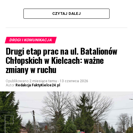
CZYTAJ DALEJ
DROGI I KOMUNIKACJA
Drugi etap prac na ul. Batalionów
Chłopskich w Kielcach: ważne
zmiany w ruchu
Opublikowano
2 miesiące temu
-
13 czerwca 2026
Autor
Redakcja FaktyKielce24.pl