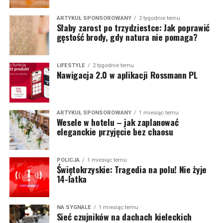
ARTYKUŁ SPONSOROWANY
2 tygodnie temu
Słaby zarost po trzydziestce: Jak poprawić
gęstość brody, gdy natura nie pomaga?
LIFESTYLE
2 tygodnie temu
Nawigacja 2.0 w aplikacji Rossmann PL
ARTYKUŁ SPONSOROWANY
1 miesiąc temu
Wesele w hotelu – jak zaplanować
eleganckie przyjęcie bez chaosu
POLICJA
1 miesiąc temu
Świętokrzyskie: Tragedia na polu! Nie żyje
14-latka
NA SYGNALE
1 miesiąc temu
Sieć czujników na dachach kieleckich