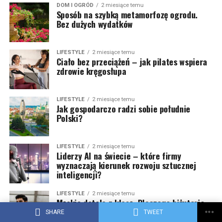
DOM I OGRÓD
2 miesiące temu
Sposób na szybką metamorfozę ogrodu.
Bez dużych wydatków
LIFESTYLE
2 miesiące temu
Ciało bez przeciążeń – jak pilates wspiera
zdrowie kręgosłupa
LIFESTYLE
2 miesiące temu
Jak gospodarczo radzi sobie południe
Polski?
LIFESTYLE
2 miesiące temu
Liderzy AI na świecie – które firmy
wyznaczają kierunek rozwoju sztucznej
inteligencji?
LIFESTYLE
2 miesiące temu
Męskie detale z klasą. Dlaczego biżuteria
z kamieni naturalnych podbija rynek
SHARE
TWEET
premium?