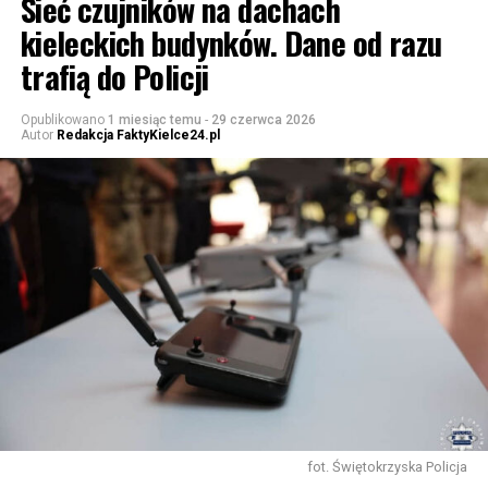
Sieć czujników na dachach
kieleckich budynków. Dane od razu
trafią do Policji
Opublikowano
1 miesiąc temu
-
29 czerwca 2026
Autor
Redakcja FaktyKielce24.pl
fot. Świętokrzyska Policja