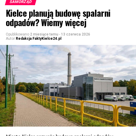
SAMORZĄD
Kielce planują budowę spalarni
odpadów? Wiemy więcej
Opublikowano
2 miesiące temu
-
13 czerwca 2026
Autor
Redakcja FaktyKielce24.pl