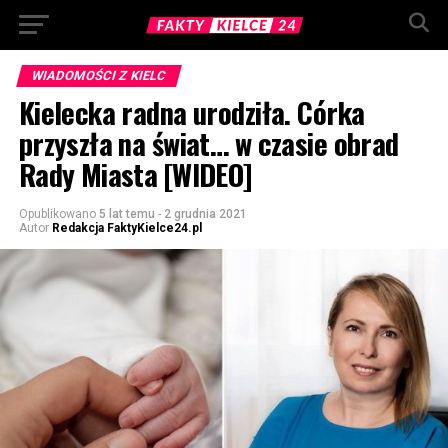
WIADOMOŚCI Z KIELC
Kielecka radna urodziła. Córka
przyszła na świat… w czasie obrad
Rady Miasta [WIDEO]
Opublikowano
5 lat temu
-
2 grudnia 2021
Autor
Redakcja FaktyKielce24.pl