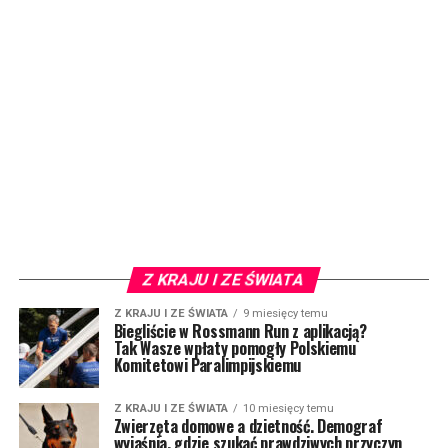
Z KRAJU I ZE ŚWIATA
Z KRAJU I ZE ŚWIATA
9 miesięcy temu
Biegliście w Rossmann Run z aplikacją?
Tak Wasze wpłaty pomogły Polskiemu
Komitetowi Paralimpijskiemu
Z KRAJU I ZE ŚWIATA
10 miesięcy temu
Zwierzęta domowe a dzietność. Demograf
wyjaśnia, gdzie szukać prawdziwych przyczyn