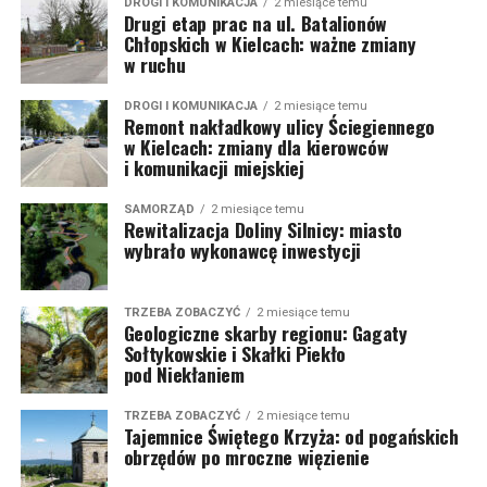
DROGI I KOMUNIKACJA
2 miesiące temu
Drugi etap prac na ul. Batalionów
Chłopskich w Kielcach: ważne zmiany
w ruchu
DROGI I KOMUNIKACJA
2 miesiące temu
Remont nakładkowy ulicy Ściegiennego
w Kielcach: zmiany dla kierowców
i komunikacji miejskiej
SAMORZĄD
2 miesiące temu
Rewitalizacja Doliny Silnicy: miasto
wybrało wykonawcę inwestycji
TRZEBA ZOBACZYĆ
2 miesiące temu
Geologiczne skarby regionu: Gagaty
Sołtykowskie i Skałki Piekło
pod Niekłaniem
TRZEBA ZOBACZYĆ
2 miesiące temu
Tajemnice Świętego Krzyża: od pogańskich
obrzędów po mroczne więzienie