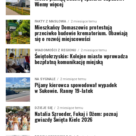
Wiemy więcej
FAKTY Z MASŁOWA
2 miesiące temu
Mieszkańcy Domaszowic protestują
przeciwko budowie krematorium. Obawiają
się o rozwój miejscowości
WIADOMOŚCI Z REGIONU
2 miesiące temu
Świętokrzyskie: Kolejne miasto wprowadza
bezpłatną komunikację miejską
NA SYGNALE
2 miesiące temu
Pijany kierowca spowodował wypadek
w Sukowie. Ranny 19-latek
DZIEJE SIĘ
2 miesiące temu
Natalia Szroeder, Fukaj i Dżem: poznaj
gwiazdy Święta Kielc 2026