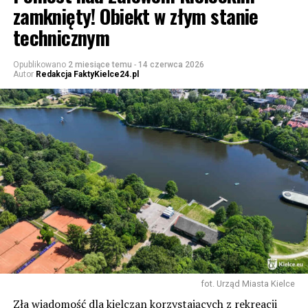
zamknięty! Obiekt w złym stanie
technicznym
Opublikowano
2 miesiące temu
-
14 czerwca 2026
Autor
Redakcja FaktyKielce24.pl
fot. Urząd Miasta Kielce
Zła wiadomość dla kielczan korzystających z rekreacji