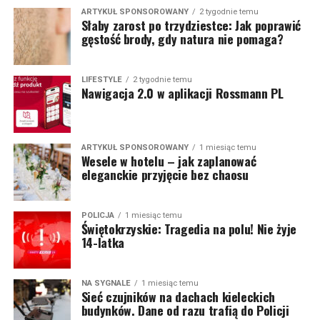
ARTYKUŁ SPONSOROWANY
2 tygodnie temu
Słaby zarost po trzydziestce: Jak poprawić
gęstość brody, gdy natura nie pomaga?
LIFESTYLE
2 tygodnie temu
Nawigacja 2.0 w aplikacji Rossmann PL
ARTYKUŁ SPONSOROWANY
1 miesiąc temu
Wesele w hotelu – jak zaplanować
eleganckie przyjęcie bez chaosu
POLICJA
1 miesiąc temu
Świętokrzyskie: Tragedia na polu! Nie żyje
14-latka
NA SYGNALE
1 miesiąc temu
Sieć czujników na dachach kieleckich
budynków. Dane od razu trafią do Policji