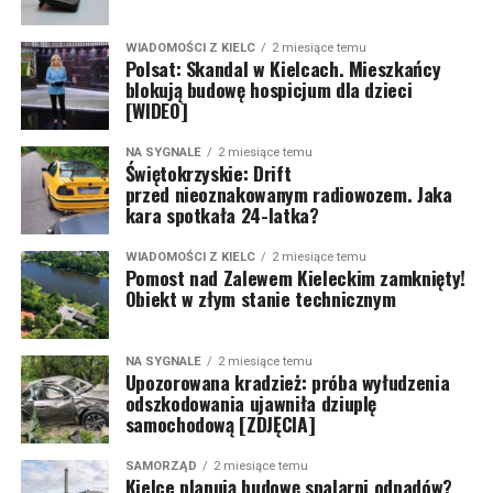
WIADOMOŚCI Z KIELC
2 miesiące temu
Polsat: Skandal w Kielcach. Mieszkańcy
blokują budowę hospicjum dla dzieci
[WIDEO]
NA SYGNALE
2 miesiące temu
Świętokrzyskie: Drift
przed nieoznakowanym radiowozem. Jaka
kara spotkała 24-latka?
WIADOMOŚCI Z KIELC
2 miesiące temu
Pomost nad Zalewem Kieleckim zamknięty!
Obiekt w złym stanie technicznym
NA SYGNALE
2 miesiące temu
Upozorowana kradzież: próba wyłudzenia
odszkodowania ujawniła dziuplę
samochodową [ZDJĘCIA]
SAMORZĄD
2 miesiące temu
Kielce planują budowę spalarni odpadów?