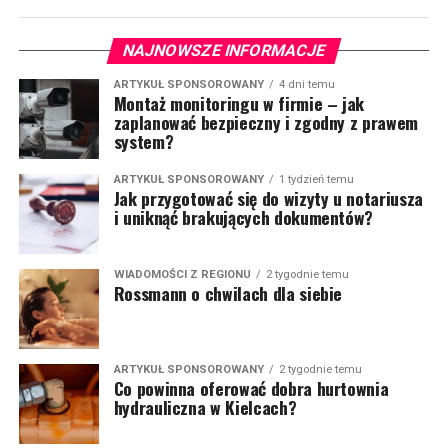
NAJNOWSZE INFORMACJE
ARTYKUŁ SPONSOROWANY
4 dni temu
Montaż monitoringu w firmie – jak
zaplanować bezpieczny i zgodny z prawem
system?
ARTYKUŁ SPONSOROWANY
1 tydzień temu
Jak przygotować się do wizyty u notariusza
i uniknąć brakujących dokumentów?
WIADOMOŚCI Z REGIONU
2 tygodnie temu
Rossmann o chwilach dla siebie
ARTYKUŁ SPONSOROWANY
2 tygodnie temu
Co powinna oferować dobra hurtownia
hydrauliczna w Kielcach?