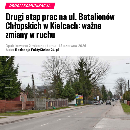
DROGI I KOMUNIKACJA
Drugi etap prac na ul. Batalionów
Chłopskich w Kielcach: ważne
zmiany w ruchu
Opublikowano
2 miesiące temu
-
13 czerwca 2026
Autor
Redakcja FaktyKielce24.pl