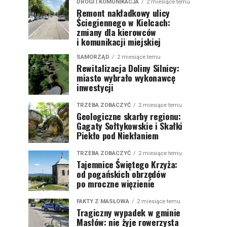
DROGI I KOMUNIKACJA
2 miesiące temu
Remont nakładkowy ulicy
Ściegiennego w Kielcach:
zmiany dla kierowców
i komunikacji miejskiej
SAMORZĄD
2 miesiące temu
Rewitalizacja Doliny Silnicy:
miasto wybrało wykonawcę
inwestycji
TRZEBA ZOBACZYĆ
2 miesiące temu
Geologiczne skarby regionu:
Gagaty Sołtykowskie i Skałki
Piekło pod Niekłaniem
TRZEBA ZOBACZYĆ
2 miesiące temu
Tajemnice Świętego Krzyża:
od pogańskich obrzędów
po mroczne więzienie
FAKTY Z MASŁOWA
2 miesiące temu
Tragiczny wypadek w gminie
Masłów: nie żyje rowerzysta