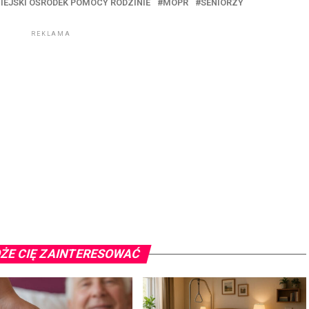
IEJSKI OŚRODEK POMOCY RODZINIE
MOPR
SENIORZY
REKLAMA
ŻE CIĘ ZAINTERESOWAĆ