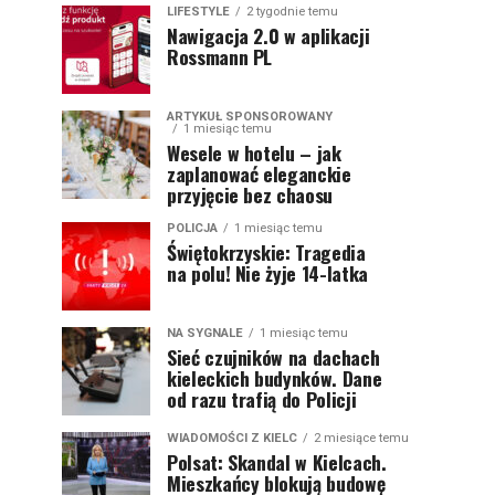
LIFESTYLE
2 tygodnie temu
Nawigacja 2.0 w aplikacji
Rossmann PL
ARTYKUŁ SPONSOROWANY
1 miesiąc temu
Wesele w hotelu – jak
zaplanować eleganckie
przyjęcie bez chaosu
POLICJA
1 miesiąc temu
Świętokrzyskie: Tragedia
na polu! Nie żyje 14-latka
NA SYGNALE
1 miesiąc temu
Sieć czujników na dachach
kieleckich budynków. Dane
od razu trafią do Policji
WIADOMOŚCI Z KIELC
2 miesiące temu
Polsat: Skandal w Kielcach.
Mieszkańcy blokują budowę