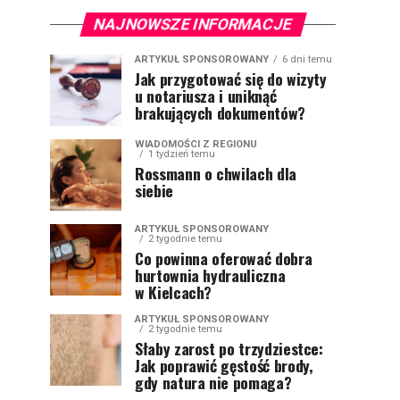
NAJNOWSZE INFORMACJE
ARTYKUŁ SPONSOROWANY
6 dni temu
Jak przygotować się do wizyty
u notariusza i uniknąć
brakujących dokumentów?
WIADOMOŚCI Z REGIONU
1 tydzień temu
Rossmann o chwilach dla
siebie
ARTYKUŁ SPONSOROWANY
2 tygodnie temu
Co powinna oferować dobra
hurtownia hydrauliczna
w Kielcach?
ARTYKUŁ SPONSOROWANY
2 tygodnie temu
Słaby zarost po trzydziestce:
Jak poprawić gęstość brody,
gdy natura nie pomaga?