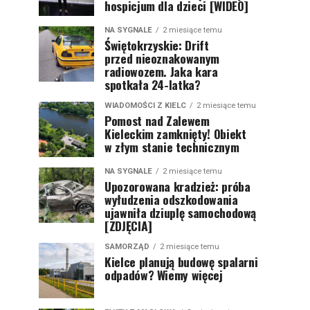
hospicjum dla dzieci [WIDEO]
NA SYGNALE
2 miesiące temu
Świętokrzyskie: Drift
przed nieoznakowanym
radiowozem. Jaka kara
spotkała 24-latka?
WIADOMOŚCI Z KIELC
2 miesiące temu
Pomost nad Zalewem
Kieleckim zamknięty! Obiekt
w złym stanie technicznym
NA SYGNALE
2 miesiące temu
Upozorowana kradzież: próba
wyłudzenia odszkodowania
ujawniła dziuplę samochodową
[ZDJĘCIA]
SAMORZĄD
2 miesiące temu
Kielce planują budowę spalarni
odpadów? Wiemy więcej