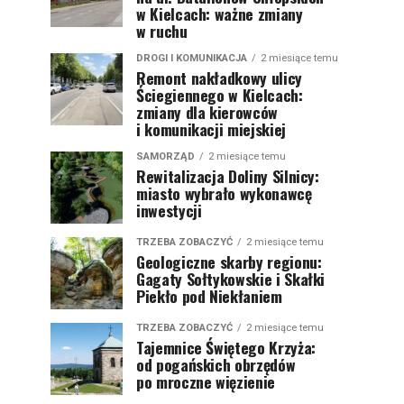
w Kielcach: ważne zmiany
w ruchu
DROGI I KOMUNIKACJA
2 miesiące temu
Remont nakładkowy ulicy
Ściegiennego w Kielcach:
zmiany dla kierowców
i komunikacji miejskiej
SAMORZĄD
2 miesiące temu
Rewitalizacja Doliny Silnicy:
miasto wybrało wykonawcę
inwestycji
TRZEBA ZOBACZYĆ
2 miesiące temu
Geologiczne skarby regionu:
Gagaty Sołtykowskie i Skałki
Piekło pod Niekłaniem
TRZEBA ZOBACZYĆ
2 miesiące temu
Tajemnice Świętego Krzyża:
od pogańskich obrzędów
po mroczne więzienie