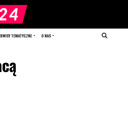
ERWISY TEMATYCZNE
O NAS
acą