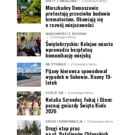
FAKTY Z MASŁOWA
2 miesiące temu
Mieszkańcy Domaszowic
protestują przeciwko budowie
krematorium. Obawiają się
o rozwój miejscowości
WIADOMOŚCI Z REGIONU
2 miesiące temu
Świętokrzyskie: Kolejne miasto
wprowadza bezpłatną
komunikację miejską
NA SYGNALE
2 miesiące temu
Pijany kierowca spowodował
wypadek w Sukowie. Ranny 19-
latek
DZIEJE SIĘ
2 miesiące temu
Natalia Szroeder, Fukaj i Dżem:
poznaj gwiazdy Święta Kielc
2026
DROGI I KOMUNIKACJA
2 miesiące temu
Drugi etap prac
na ul. Batalionów Chłopskich