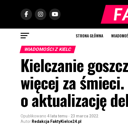
STRONA GŁÓWNA
WIADOMOŚC
WIADOMOŚCI Z KIELC
Kielczanie goszc
więcej za śmieci.
o aktualizację de
Opublikowano
4 lata temu
-
23 marca 2022
Autor
Redakcja FaktyKielce24.pl