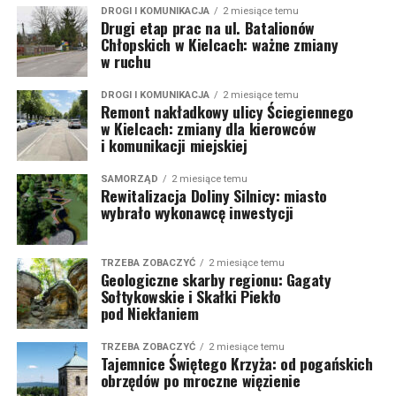
DROGI I KOMUNIKACJA
2 miesiące temu
Drugi etap prac na ul. Batalionów
Chłopskich w Kielcach: ważne zmiany
w ruchu
DROGI I KOMUNIKACJA
2 miesiące temu
Remont nakładkowy ulicy Ściegiennego
w Kielcach: zmiany dla kierowców
i komunikacji miejskiej
SAMORZĄD
2 miesiące temu
Rewitalizacja Doliny Silnicy: miasto
wybrało wykonawcę inwestycji
TRZEBA ZOBACZYĆ
2 miesiące temu
Geologiczne skarby regionu: Gagaty
Sołtykowskie i Skałki Piekło
pod Niekłaniem
TRZEBA ZOBACZYĆ
2 miesiące temu
Tajemnice Świętego Krzyża: od pogańskich
obrzędów po mroczne więzienie