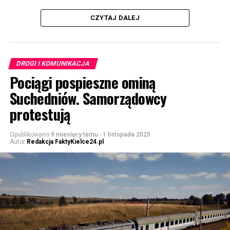
CZYTAJ DALEJ
DROGI I KOMUNIKACJA
Pociągi pospieszne ominą
Suchedniów. Samorządowcy
protestują
Opublikowano
9 miesięcy temu
-
1 listopada 2025
Autor
Redakcja FaktyKielce24.pl