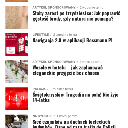
ARTYKUŁ SPONSOROWANY
2 tygodnie temu
Słaby zarost po trzydziestce: Jak poprawić
gęstość brody, gdy natura nie pomaga?
LIFESTYLE
2 tygodnie temu
Nawigacja 2.0 w aplikacji Rossmann PL
ARTYKUŁ SPONSOROWANY
1 miesiąc temu
Wesele w hotelu – jak zaplanować
eleganckie przyjęcie bez chaosu
POLICJA
1 miesiąc temu
Świętokrzyskie: Tragedia na polu! Nie żyje
14-latka
NA SYGNALE
1 miesiąc temu
Sieć czujników na dachach kieleckich
budynków. Dane od razu trafią do Policji