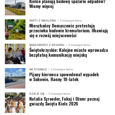
Kielce planują budowę spalarni odpadów?
Wiemy więcej
FAKTY Z MASŁOWA
2 miesiące temu
Mieszkańcy Domaszowic protestują
przeciwko budowie krematorium. Obawiają
się o rozwój miejscowości
WIADOMOŚCI Z REGIONU
2 miesiące temu
Świętokrzyskie: Kolejne miasto wprowadza
bezpłatną komunikację miejską
NA SYGNALE
2 miesiące temu
Pijany kierowca spowodował wypadek
w Sukowie. Ranny 19-latek
DZIEJE SIĘ
2 miesiące temu
Natalia Szroeder, Fukaj i Dżem: poznaj
gwiazdy Święta Kielc 2026