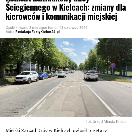
Ściegiennego w Kielcach: zmiany dla
kierowców i komunikacji miejskiej
Opublikowano
2 miesiące temu
-
13 czerwca 2026
Autor
Redakcja FaktyKielce24.pl
fot. Urząd Miasta Kielce
Miejski Zarząd Dróg w Kielcach ogłosił przetarg