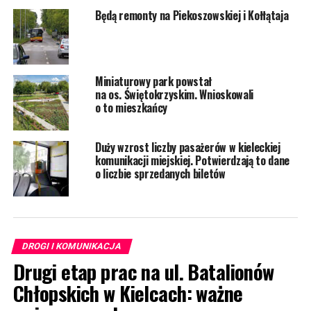
Będą remonty na Piekoszowskiej i Kołłątaja
Miniaturowy park powstał
na os. Świętokrzyskim. Wnioskowali
o to mieszkańcy
Duży wzrost liczby pasażerów w kieleckiej
komunikacji miejskiej. Potwierdzają to dane
o liczbie sprzedanych biletów
DROGI I KOMUNIKACJA
Drugi etap prac na ul. Batalionów
Chłopskich w Kielcach: ważne