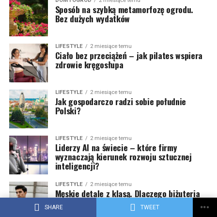
DOM I OGRÓD
2 miesiące temu
Sposób na szybką metamorfozę ogrodu.
Bez dużych wydatków
LIFESTYLE
2 miesiące temu
Ciało bez przeciążeń – jak pilates wspiera
zdrowie kręgosłupa
LIFESTYLE
2 miesiące temu
Jak gospodarczo radzi sobie południe
Polski?
LIFESTYLE
2 miesiące temu
Liderzy AI na świecie – które firmy
wyznaczają kierunek rozwoju sztucznej
inteligencji?
LIFESTYLE
2 miesiące temu
Męskie detale z klasą. Dlaczego biżuteria
z kamieni naturalnych podbija rynek
SHARE
TWEET
premium?