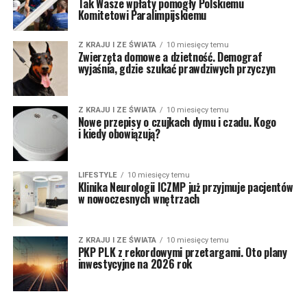
Tak Wasze wpłaty pomogły Polskiemu
Komitetowi Paralimpijskiemu
Z KRAJU I ZE ŚWIATA
10 miesięcy temu
Zwierzęta domowe a dzietność. Demograf
wyjaśnia, gdzie szukać prawdziwych przyczyn
Z KRAJU I ZE ŚWIATA
10 miesięcy temu
Nowe przepisy o czujkach dymu i czadu. Kogo
i kiedy obowiązują?
LIFESTYLE
10 miesięcy temu
Klinika Neurologii ICZMP już przyjmuje pacjentów
w nowoczesnych wnętrzach
Z KRAJU I ZE ŚWIATA
10 miesięcy temu
PKP PLK z rekordowymi przetargami. Oto plany
inwestycyjne na 2026 rok