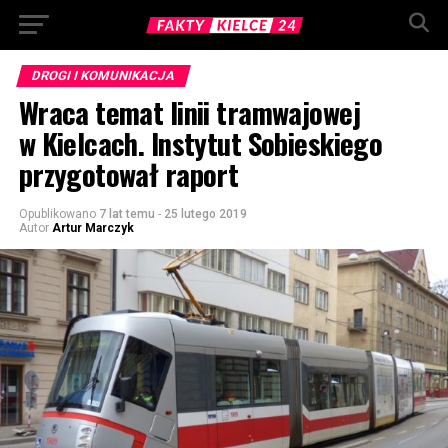
DROGI I KOMUNIKACJA
Wraca temat linii tramwajowej
w Kielcach. Instytut Sobieskiego
przygotował raport
Opublikowano
7 lat temu
-
25 lutego 2019
Autor
Artur Marczyk