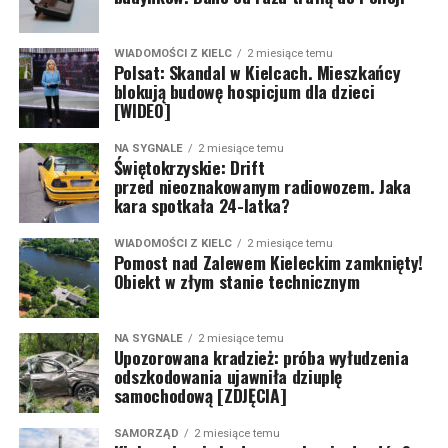
WIADOMOŚCI Z KIELC
2 miesiące temu
Polsat: Skandal w Kielcach. Mieszkańcy
blokują budowę hospicjum dla dzieci
[WIDEO]
NA SYGNALE
2 miesiące temu
Świętokrzyskie: Drift
przed nieoznakowanym radiowozem. Jaka
kara spotkała 24-latka?
WIADOMOŚCI Z KIELC
2 miesiące temu
Pomost nad Zalewem Kieleckim zamknięty!
Obiekt w złym stanie technicznym
NA SYGNALE
2 miesiące temu
Upozorowana kradzież: próba wyłudzenia
odszkodowania ujawniła dziuplę
samochodową [ZDJĘCIA]
SAMORZĄD
2 miesiące temu