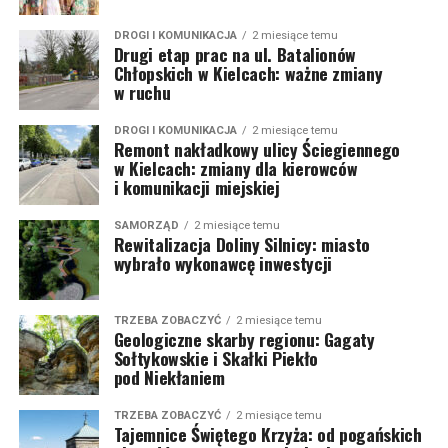
DROGI I KOMUNIKACJA
2 miesiące temu
Drugi etap prac na ul. Batalionów
Chłopskich w Kielcach: ważne zmiany
w ruchu
DROGI I KOMUNIKACJA
2 miesiące temu
Remont nakładkowy ulicy Ściegiennego
w Kielcach: zmiany dla kierowców
i komunikacji miejskiej
SAMORZĄD
2 miesiące temu
Rewitalizacja Doliny Silnicy: miasto
wybrało wykonawcę inwestycji
TRZEBA ZOBACZYĆ
2 miesiące temu
Geologiczne skarby regionu: Gagaty
Sołtykowskie i Skałki Piekło
pod Niekłaniem
TRZEBA ZOBACZYĆ
2 miesiące temu
Tajemnice Świętego Krzyża: od pogańskich