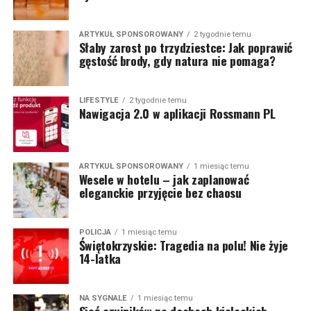
ARTYKUŁ SPONSOROWANY
2 tygodnie temu
Słaby zarost po trzydziestce: Jak poprawić
gęstość brody, gdy natura nie pomaga?
LIFESTYLE
2 tygodnie temu
Nawigacja 2.0 w aplikacji Rossmann PL
ARTYKUŁ SPONSOROWANY
1 miesiąc temu
Wesele w hotelu – jak zaplanować
eleganckie przyjęcie bez chaosu
POLICJA
1 miesiąc temu
Świętokrzyskie: Tragedia na polu! Nie żyje
14-latka
NA SYGNALE
1 miesiąc temu