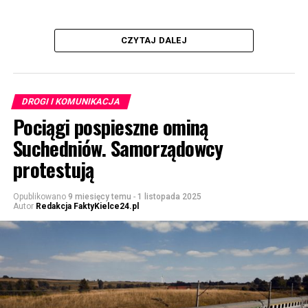
CZYTAJ DALEJ
DROGI I KOMUNIKACJA
Pociągi pospieszne ominą
Suchedniów. Samorządowcy
protestują
Opublikowano
9 miesięcy temu
-
1 listopada 2025
Autor
Redakcja FaktyKielce24.pl