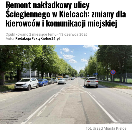
Remont nakładkowy ulicy
Ściegiennego w Kielcach: zmiany dla
kierowców i komunikacji miejskiej
Opublikowano
2 miesiące temu
-
13 czerwca 2026
Autor
Redakcja FaktyKielce24.pl
fot. Urząd Miasta Kielce