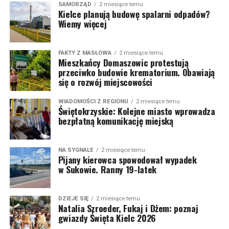
SAMORZĄD
2 miesiące temu
Kielce planują budowę spalarni odpadów?
Wiemy więcej
FAKTY Z MASŁOWA
2 miesiące temu
Mieszkańcy Domaszowic protestują
przeciwko budowie krematorium. Obawiają
się o rozwój miejscowości
WIADOMOŚCI Z REGIONU
2 miesiące temu
Świętokrzyskie: Kolejne miasto wprowadza
bezpłatną komunikację miejską
NA SYGNALE
2 miesiące temu
Pijany kierowca spowodował wypadek
w Sukowie. Ranny 19-latek
DZIEJE SIĘ
2 miesiące temu
Natalia Szroeder, Fukaj i Dżem: poznaj
gwiazdy Święta Kielc 2026