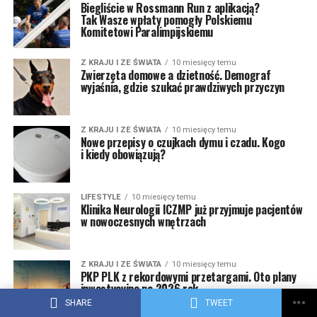
Biegliście w Rossmann Run z aplikacją?
Tak Wasze wpłaty pomogły Polskiemu
Komitetowi Paralimpijskiemu
Z KRAJU I ZE ŚWIATA
10 miesięcy temu
Zwierzęta domowe a dzietność. Demograf
wyjaśnia, gdzie szukać prawdziwych przyczyn
Z KRAJU I ZE ŚWIATA
10 miesięcy temu
Nowe przepisy o czujkach dymu i czadu. Kogo
i kiedy obowiązują?
LIFESTYLE
10 miesięcy temu
Klinika Neurologii ICZMP już przyjmuje pacjentów
w nowoczesnych wnętrzach
Z KRAJU I ZE ŚWIATA
10 miesięcy temu
PKP PLK z rekordowymi przetargami. Oto plany
inwestycyjne na 2026 rok
SHARE
TWEET