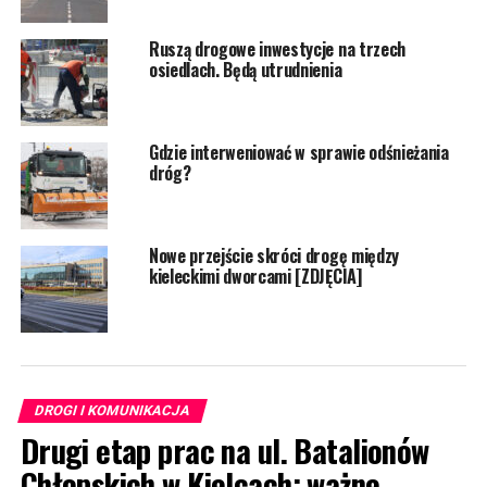
Ruszą drogowe inwestycje na trzech
osiedlach. Będą utrudnienia
Gdzie interweniować w sprawie odśnieżania
dróg?
Nowe przejście skróci drogę między
kieleckimi dworcami [ZDJĘCIA]
DROGI I KOMUNIKACJA
Drugi etap prac na ul. Batalionów
Chłopskich w Kielcach: ważne