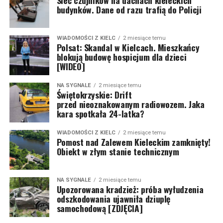
Sieć czujników na dachach kieleckich
budynków. Dane od razu trafią do Policji
WIADOMOŚCI Z KIELC
2 miesiące temu
Polsat: Skandal w Kielcach. Mieszkańcy
blokują budowę hospicjum dla dzieci
[WIDEO]
NA SYGNALE
2 miesiące temu
Świętokrzyskie: Drift
przed nieoznakowanym radiowozem. Jaka
kara spotkała 24-latka?
WIADOMOŚCI Z KIELC
2 miesiące temu
Pomost nad Zalewem Kieleckim zamknięty!
Obiekt w złym stanie technicznym
NA SYGNALE
2 miesiące temu
Upozorowana kradzież: próba wyłudzenia
odszkodowania ujawniła dziuplę
samochodową [ZDJĘCIA]