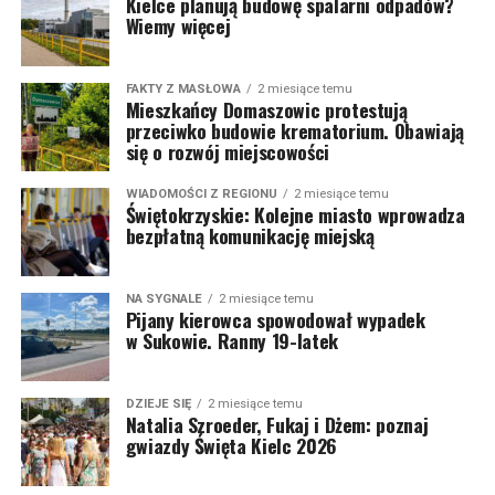
Kielce planują budowę spalarni odpadów?
Wiemy więcej
FAKTY Z MASŁOWA
2 miesiące temu
Mieszkańcy Domaszowic protestują
przeciwko budowie krematorium. Obawiają
się o rozwój miejscowości
WIADOMOŚCI Z REGIONU
2 miesiące temu
Świętokrzyskie: Kolejne miasto wprowadza
bezpłatną komunikację miejską
NA SYGNALE
2 miesiące temu
Pijany kierowca spowodował wypadek
w Sukowie. Ranny 19-latek
DZIEJE SIĘ
2 miesiące temu
Natalia Szroeder, Fukaj i Dżem: poznaj
gwiazdy Święta Kielc 2026