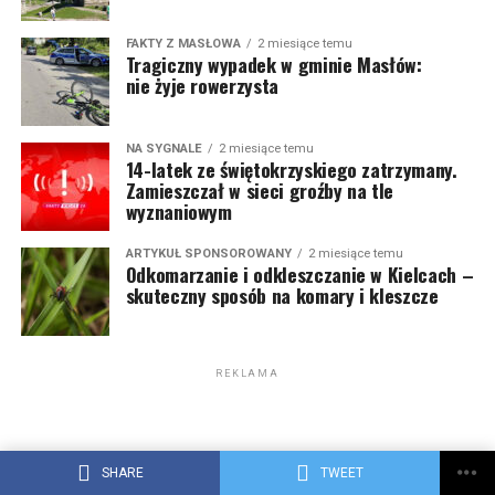
FAKTY Z MASŁOWA
2 miesiące temu
Tragiczny wypadek w gminie Masłów:
nie żyje rowerzysta
NA SYGNALE
2 miesiące temu
14-latek ze świętokrzyskiego zatrzymany.
Zamieszczał w sieci groźby na tle
wyznaniowym
ARTYKUŁ SPONSOROWANY
2 miesiące temu
Odkomarzanie i odkleszczanie w Kielcach –
skuteczny sposób na komary i kleszcze
REKLAMA
SHARE
TWEET