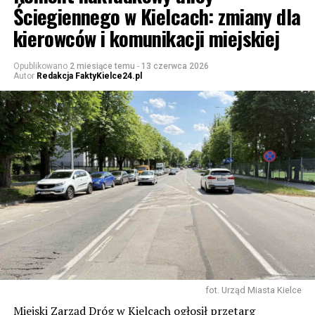
Ściegiennego w Kielcach: zmiany dla
kierowców i komunikacji miejskiej
Opublikowano
2 miesiące temu
-
13 czerwca 2026
Autor
Redakcja FaktyKielce24.pl
fot. Urząd Miasta Kielce
Miejski Zarząd Dróg w Kielcach ogłosił przetarg