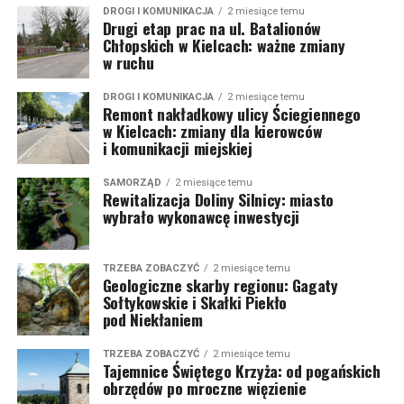
DROGI I KOMUNIKACJA
2 miesiące temu
Drugi etap prac na ul. Batalionów
Chłopskich w Kielcach: ważne zmiany
w ruchu
DROGI I KOMUNIKACJA
2 miesiące temu
Remont nakładkowy ulicy Ściegiennego
w Kielcach: zmiany dla kierowców
i komunikacji miejskiej
SAMORZĄD
2 miesiące temu
Rewitalizacja Doliny Silnicy: miasto
wybrało wykonawcę inwestycji
TRZEBA ZOBACZYĆ
2 miesiące temu
Geologiczne skarby regionu: Gagaty
Sołtykowskie i Skałki Piekło
pod Niekłaniem
TRZEBA ZOBACZYĆ
2 miesiące temu
Tajemnice Świętego Krzyża: od pogańskich
obrzędów po mroczne więzienie