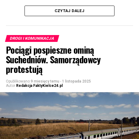
CZYTAJ DALEJ
DROGI I KOMUNIKACJA
Pociągi pospieszne ominą
Suchedniów. Samorządowcy
protestują
Opublikowano
9 miesięcy temu
-
1 listopada 2025
Autor
Redakcja FaktyKielce24.pl