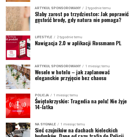
ARTYKUŁ SPONSOROWANY
2 tygodnie temu
Słaby zarost po trzydziestce: Jak poprawić
gęstość brody, gdy natura nie pomaga?
LIFESTYLE
2 tygodnie temu
Nawigacja 2.0 w aplikacji Rossmann PL
ARTYKUŁ SPONSOROWANY
1 miesiąc temu
Wesele w hotelu – jak zaplanować
eleganckie przyjęcie bez chaosu
POLICJA
1 miesiąc temu
Świętokrzyskie: Tragedia na polu! Nie żyje
14-latka
NA SYGNALE
1 miesiąc temu
Sieć czujników na dachach kieleckich
budynków. Dane od razu trafią do Policji