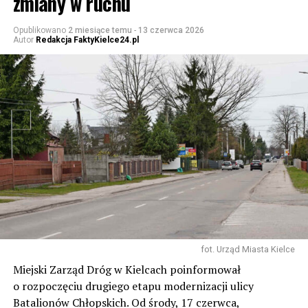
zmiany w ruchu
Opublikowano
2 miesiące temu
-
13 czerwca 2026
Autor
Redakcja FaktyKielce24.pl
fot. Urząd Miasta Kielce
Miejski Zarząd Dróg w Kielcach poinformował
o rozpoczęciu drugiego etapu modernizacji ulicy
Batalionów Chłopskich. Od środy, 17 czerwca,