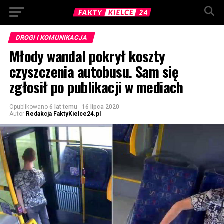
DROGI I KOMUNIKACJA
Młody wandal pokrył koszty
czyszczenia autobusu. Sam się
zgłosił po publikacji w mediach
Opublikowano
6 lat temu
-
16 lipca 2020
Autor
Redakcja FaktyKielce24.pl