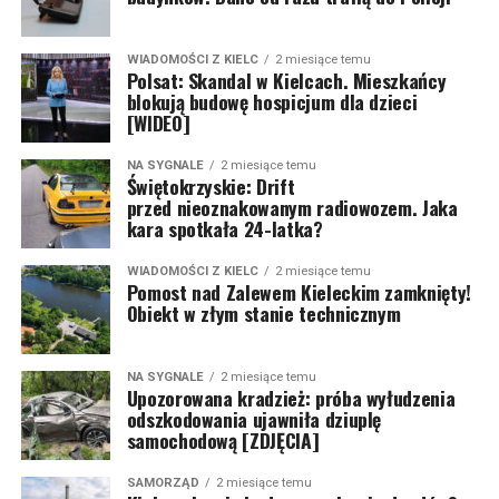
WIADOMOŚCI Z KIELC
2 miesiące temu
Polsat: Skandal w Kielcach. Mieszkańcy
blokują budowę hospicjum dla dzieci
[WIDEO]
NA SYGNALE
2 miesiące temu
Świętokrzyskie: Drift
przed nieoznakowanym radiowozem. Jaka
kara spotkała 24-latka?
WIADOMOŚCI Z KIELC
2 miesiące temu
Pomost nad Zalewem Kieleckim zamknięty!
Obiekt w złym stanie technicznym
NA SYGNALE
2 miesiące temu
Upozorowana kradzież: próba wyłudzenia
odszkodowania ujawniła dziuplę
samochodową [ZDJĘCIA]
SAMORZĄD
2 miesiące temu