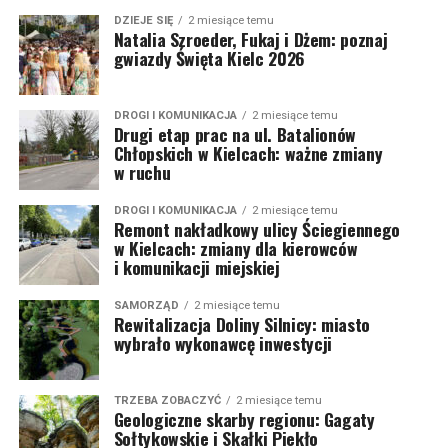
DZIEJE SIĘ
2 miesiące temu
Natalia Szroeder, Fukaj i Dżem: poznaj
gwiazdy Święta Kielc 2026
DROGI I KOMUNIKACJA
2 miesiące temu
Drugi etap prac na ul. Batalionów
Chłopskich w Kielcach: ważne zmiany
w ruchu
DROGI I KOMUNIKACJA
2 miesiące temu
Remont nakładkowy ulicy Ściegiennego
w Kielcach: zmiany dla kierowców
i komunikacji miejskiej
SAMORZĄD
2 miesiące temu
Rewitalizacja Doliny Silnicy: miasto
wybrało wykonawcę inwestycji
TRZEBA ZOBACZYĆ
2 miesiące temu
Geologiczne skarby regionu: Gagaty
Sołtykowskie i Skałki Piekło