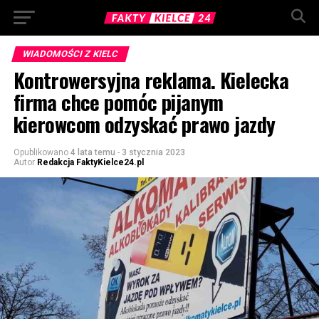
WIADOMOŚCI Z KIELC
Kontrowersyjna reklama. Kielecka
firma chce pomóc pijanym
kierowcom odzyskać prawo jazdy
Opublikowano
4 lata temu
-
3 stycznia 2023
Autor
Redakcja FaktyKielce24.pl