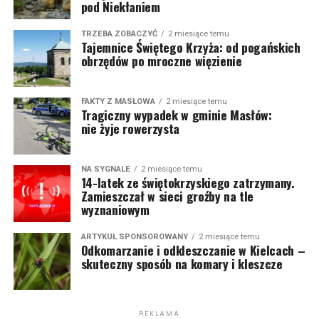
pod Niekłaniem
TRZEBA ZOBACZYĆ
2 miesiące temu
Tajemnice Świętego Krzyża: od pogańskich
obrzędów po mroczne więzienie
FAKTY Z MASŁOWA
2 miesiące temu
Tragiczny wypadek w gminie Masłów:
nie żyje rowerzysta
NA SYGNALE
2 miesiące temu
14-latek ze świętokrzyskiego zatrzymany.
Zamieszczał w sieci groźby na tle
wyznaniowym
ARTYKUŁ SPONSOROWANY
2 miesiące temu
Odkomarzanie i odkleszczanie w Kielcach –
skuteczny sposób na komary i kleszcze
REKLAMA