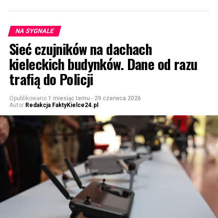
NA SYGNALE
Sieć czujników na dachach
kieleckich budynków. Dane od razu
trafią do Policji
Opublikowano
1 miesiąc temu
-
29 czerwca 2026
Autor
Redakcja FaktyKielce24.pl