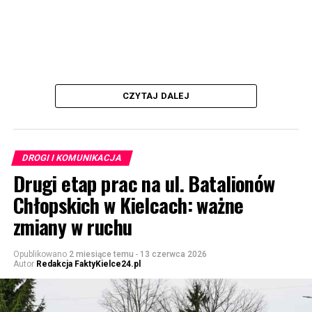
CZYTAJ DALEJ
DROGI I KOMUNIKACJA
Drugi etap prac na ul. Batalionów
Chłopskich w Kielcach: ważne
zmiany w ruchu
Opublikowano
2 miesiące temu
-
13 czerwca 2026
Autor
Redakcja FaktyKielce24.pl