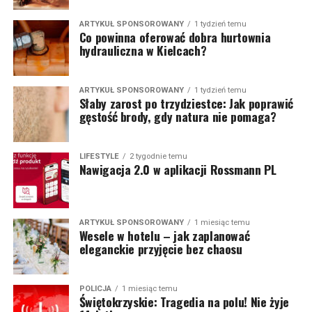
ARTYKUŁ SPONSOROWANY
1 tydzień temu
Co powinna oferować dobra hurtownia
hydrauliczna w Kielcach?
ARTYKUŁ SPONSOROWANY
1 tydzień temu
Słaby zarost po trzydziestce: Jak poprawić
gęstość brody, gdy natura nie pomaga?
LIFESTYLE
2 tygodnie temu
Nawigacja 2.0 w aplikacji Rossmann PL
ARTYKUŁ SPONSOROWANY
1 miesiąc temu
Wesele w hotelu – jak zaplanować
eleganckie przyjęcie bez chaosu
POLICJA
1 miesiąc temu
Świętokrzyskie: Tragedia na polu! Nie żyje