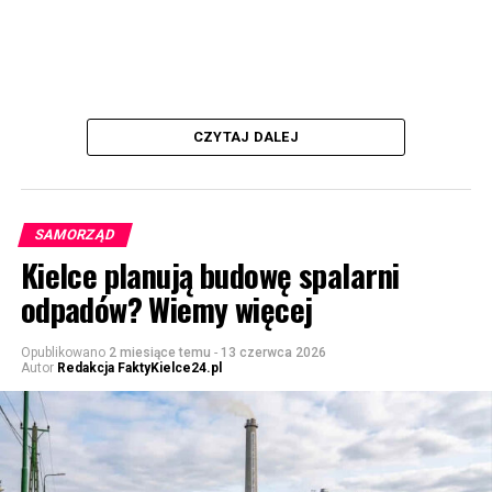
CZYTAJ DALEJ
SAMORZĄD
Kielce planują budowę spalarni
odpadów? Wiemy więcej
Opublikowano
2 miesiące temu
-
13 czerwca 2026
Autor
Redakcja FaktyKielce24.pl