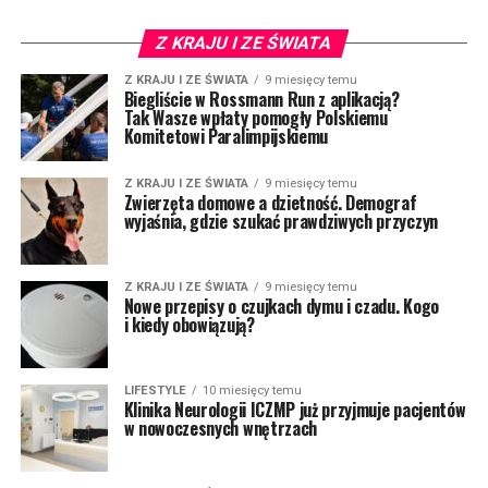
Z KRAJU I ZE ŚWIATA
Z KRAJU I ZE ŚWIATA
9 miesięcy temu
Biegliście w Rossmann Run z aplikacją?
Tak Wasze wpłaty pomogły Polskiemu
Komitetowi Paralimpijskiemu
Z KRAJU I ZE ŚWIATA
9 miesięcy temu
Zwierzęta domowe a dzietność. Demograf
wyjaśnia, gdzie szukać prawdziwych przyczyn
Z KRAJU I ZE ŚWIATA
9 miesięcy temu
Nowe przepisy o czujkach dymu i czadu. Kogo
i kiedy obowiązują?
LIFESTYLE
10 miesięcy temu
Klinika Neurologii ICZMP już przyjmuje pacjentów
w nowoczesnych wnętrzach