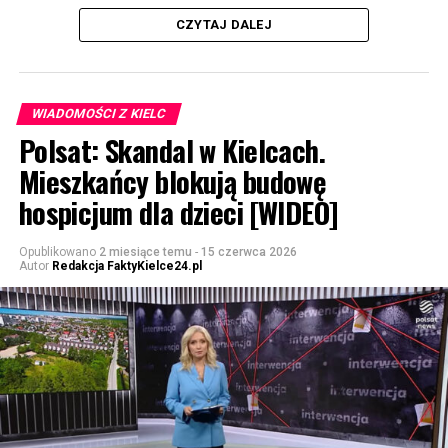
CZYTAJ DALEJ
WIADOMOŚCI Z KIELC
Polsat: Skandal w Kielcach.
Mieszkańcy blokują budowę
hospicjum dla dzieci [WIDEO]
Opublikowano
2 miesiące temu
-
15 czerwca 2026
Autor
Redakcja FaktyKielce24.pl