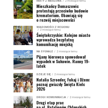
FAKTY Z MASŁOWA
2 miesiące temu
Mieszkańcy Domaszowic
protestują przeciwko budowie
krematorium. Obawiają się
o rozwój miejscowości
WIADOMOŚCI Z REGIONU
2 miesiące temu
Świętokrzyskie: Kolejne miasto
wprowadza bezpłatną
komunikację miejską
NA SYGNALE
2 miesiące temu
Pijany kierowca spowodował
wypadek w Sukowie. Ranny 19-
latek
DZIEJE SIĘ
2 miesiące temu
Natalia Szroeder, Fukaj i Dżem:
poznaj gwiazdy Święta Kielc
2026
DROGI I KOMUNIKACJA
2 miesiące temu
Drugi etap prac
na ul. Batalionów Chłopskich