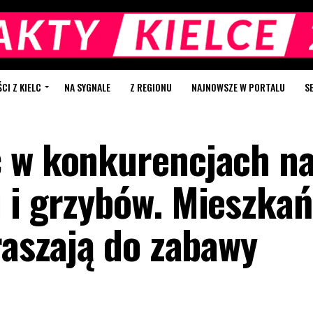
I Z KIELC
NA SYGNALE
Z REGIONU
NAJNOWSZE W PORTALU
S
 w konkurencjach na
 i grzybów. Mieszka
raszają do zabawy