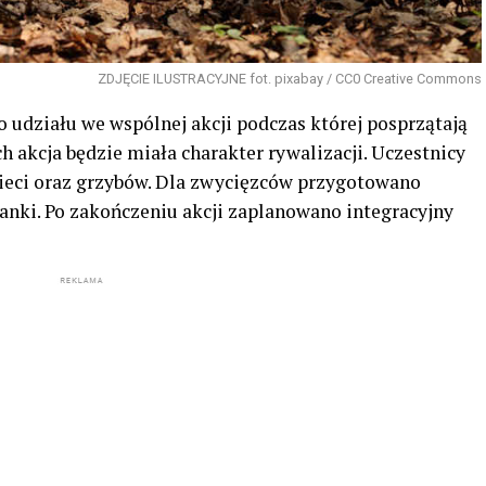
ZDJĘCIE ILUSTRACYJNE fot. pixabay / CC0 Creative Commons
o udziału we wspólnej akcji podczas której posprzątają
h akcja będzie miała charakter rywalizacji. Uczestnicy
śmieci oraz grzybów. Dla zwycięzców przygotowano
anki. Po zakończeniu akcji zaplanowano integracyjny