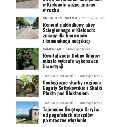
w Kielcach: ważne zmiany
w ruchu
DROGI I KOMUNIKACJA
2 miesiące temu
Remont nakładkowy ulicy
Ściegiennego w Kielcach:
zmiany dla kierowców
i komunikacji miejskiej
SAMORZĄD
2 miesiące temu
Rewitalizacja Doliny Silnicy:
miasto wybrało wykonawcę
inwestycji
TRZEBA ZOBACZYĆ
2 miesiące temu
Geologiczne skarby regionu:
Gagaty Sołtykowskie i Skałki
Piekło pod Niekłaniem
TRZEBA ZOBACZYĆ
2 miesiące temu
Tajemnice Świętego Krzyża:
od pogańskich obrzędów
po mroczne więzienie