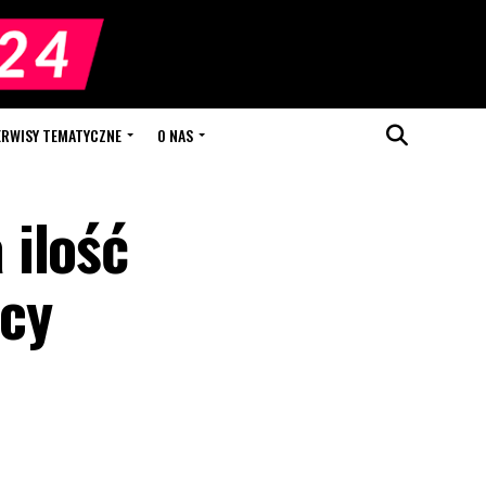
ERWISY TEMATYCZNE
O NAS
 ilość
ńcy