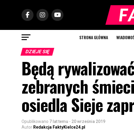
STRONA GŁÓWNA
WIADOMOŚC
DZIEJE SIĘ
Będą rywalizować
zebranych śmieci
osiedla Sieje zap
Opublikowano
7 lat temu
-
20 września 2019
Autor
Redakcja FaktyKielce24.pl