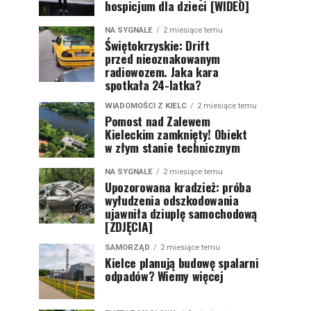
hospicjum dla dzieci [WIDEO]
NA SYGNALE
2 miesiące temu
Świętokrzyskie: Drift
przed nieoznakowanym
radiowozem. Jaka kara
spotkała 24-latka?
WIADOMOŚCI Z KIELC
2 miesiące temu
Pomost nad Zalewem
Kieleckim zamknięty! Obiekt
w złym stanie technicznym
NA SYGNALE
2 miesiące temu
Upozorowana kradzież: próba
wyłudzenia odszkodowania
ujawniła dziuplę samochodową
[ZDJĘCIA]
SAMORZĄD
2 miesiące temu
Kielce planują budowę spalarni
odpadów? Wiemy więcej