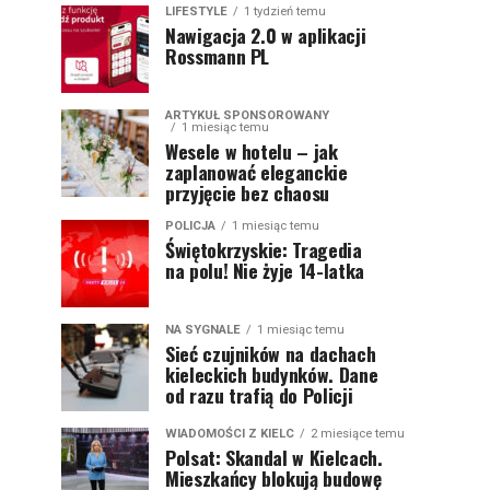
LIFESTYLE
1 tydzień temu
Nawigacja 2.0 w aplikacji
Rossmann PL
ARTYKUŁ SPONSOROWANY
1 miesiąc temu
Wesele w hotelu – jak
zaplanować eleganckie
przyjęcie bez chaosu
POLICJA
1 miesiąc temu
Świętokrzyskie: Tragedia
na polu! Nie żyje 14-latka
NA SYGNALE
1 miesiąc temu
Sieć czujników na dachach
kieleckich budynków. Dane
od razu trafią do Policji
WIADOMOŚCI Z KIELC
2 miesiące temu
Polsat: Skandal w Kielcach.
Mieszkańcy blokują budowę