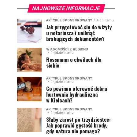
NAJNOWSZE INFORMACJE
ARTYKUŁ SPONSOROWANY
4 dni temu
Jak przygotować się do wizyty
u notariusza i uniknąć
brakujących dokumentów?
WIADOMOŚCI Z REGIONU
1 tydzień temu
Rossmann o chwilach dla
siebie
ARTYKUŁ SPONSOROWANY
1 tydzień temu
Co powinna oferować dobra
hurtownia hydrauliczna
w Kielcach?
ARTYKUŁ SPONSOROWANY
1 tydzień temu
Słaby zarost po trzydziestce:
Jak poprawić gęstość brody,
gdy natura nie pomaga?