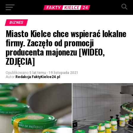
BIZNES
Miasto Kielce chce wspierać lokalne
firmy. Zaczęło od promocji
producenta majonezu [WIDEO,
ZDJĘCIA]
Opublikowano
5 lat temu
-
19 listopada 2021
Autor
Redakcja FaktyKielce24.pl