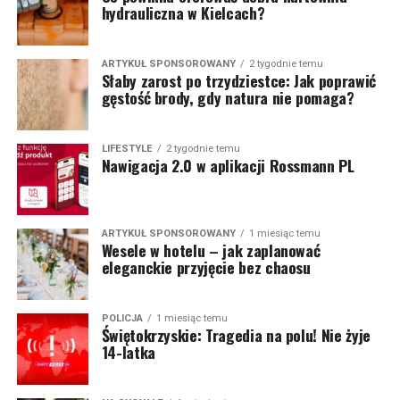
hydrauliczna w Kielcach?
ARTYKUŁ SPONSOROWANY
2 tygodnie temu
Słaby zarost po trzydziestce: Jak poprawić
gęstość brody, gdy natura nie pomaga?
LIFESTYLE
2 tygodnie temu
Nawigacja 2.0 w aplikacji Rossmann PL
ARTYKUŁ SPONSOROWANY
1 miesiąc temu
Wesele w hotelu – jak zaplanować
eleganckie przyjęcie bez chaosu
POLICJA
1 miesiąc temu
Świętokrzyskie: Tragedia na polu! Nie żyje
14-latka