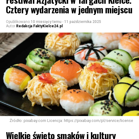
Cztery wydarzenia w jednym miejscu
Opublikowano
10 miesięcy temu
-
11 października 2025
Autor
Redakcja FaktyKielce24.pl
Źródło: pixabay.com Licencja: https://pixabay.com/pl/service/license
Wielkie święto smaków i kultury