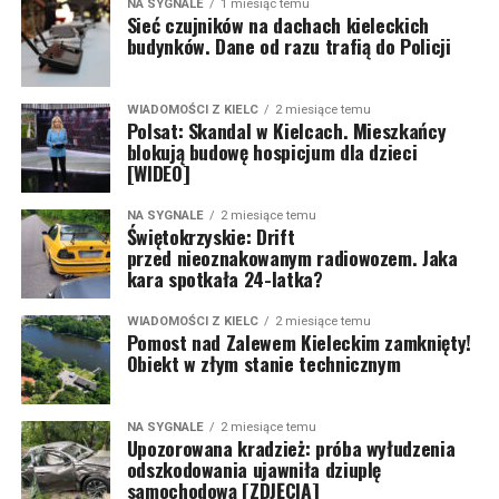
NA SYGNALE
1 miesiąc temu
Sieć czujników na dachach kieleckich
budynków. Dane od razu trafią do Policji
WIADOMOŚCI Z KIELC
2 miesiące temu
Polsat: Skandal w Kielcach. Mieszkańcy
blokują budowę hospicjum dla dzieci
[WIDEO]
NA SYGNALE
2 miesiące temu
Świętokrzyskie: Drift
przed nieoznakowanym radiowozem. Jaka
kara spotkała 24-latka?
WIADOMOŚCI Z KIELC
2 miesiące temu
Pomost nad Zalewem Kieleckim zamknięty!
Obiekt w złym stanie technicznym
NA SYGNALE
2 miesiące temu
Upozorowana kradzież: próba wyłudzenia
odszkodowania ujawniła dziuplę
samochodową [ZDJĘCIA]