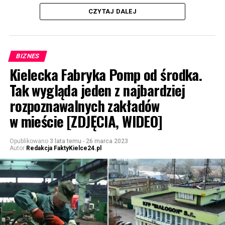
CZYTAJ DALEJ
BIZNES
Kielecka Fabryka Pomp od środka.
Tak wygląda jeden z najbardziej
rozpoznawalnych zakładów
w mieście [ZDJĘCIA, WIDEO]
Opublikowano
3 lata temu
-
26 marca 2023
Autor
Redakcja FaktyKielce24.pl