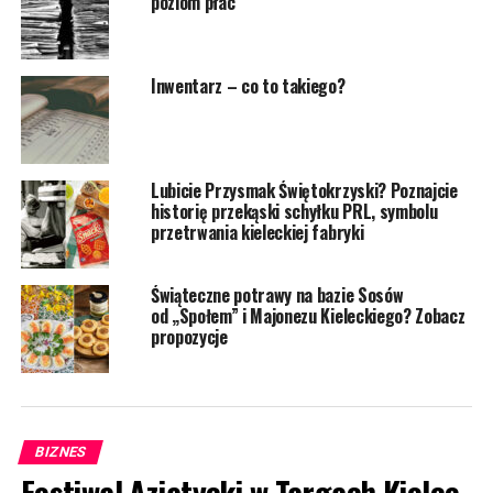
poziom płac
Inwentarz – co to takiego?
Lubicie Przysmak Świętokrzyski? Poznajcie
historię przekąski schyłku PRL, symbolu
przetrwania kieleckiej fabryki
Świąteczne potrawy na bazie Sosów
od „Społem” i Majonezu Kieleckiego? Zobacz
propozycje
BIZNES
Festiwal Azjatycki w Targach Kielce.