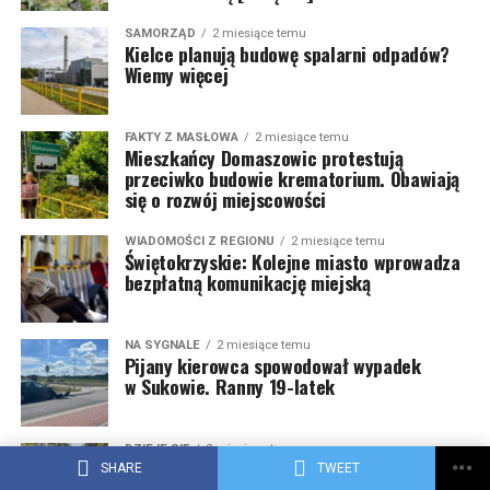
SAMORZĄD
2 miesiące temu
Kielce planują budowę spalarni odpadów?
Wiemy więcej
FAKTY Z MASŁOWA
2 miesiące temu
Mieszkańcy Domaszowic protestują
przeciwko budowie krematorium. Obawiają
się o rozwój miejscowości
WIADOMOŚCI Z REGIONU
2 miesiące temu
Świętokrzyskie: Kolejne miasto wprowadza
bezpłatną komunikację miejską
NA SYGNALE
2 miesiące temu
Pijany kierowca spowodował wypadek
w Sukowie. Ranny 19-latek
DZIEJE SIĘ
2 miesiące temu
Natalia Szroeder, Fukaj i Dżem: poznaj
SHARE
TWEET
gwiazdy Święta Kielc 2026