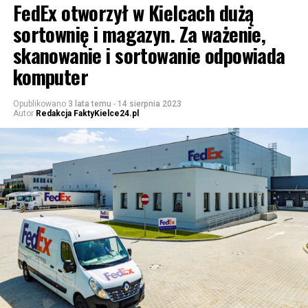
FedEx otworzył w Kielcach dużą
sortownię i magazyn. Za ważenie,
skanowanie i sortowanie odpowiada
komputer
Opublikowano
3 lata temu
-
14 sierpnia 2023
Autor
Redakcja FaktyKielce24.pl