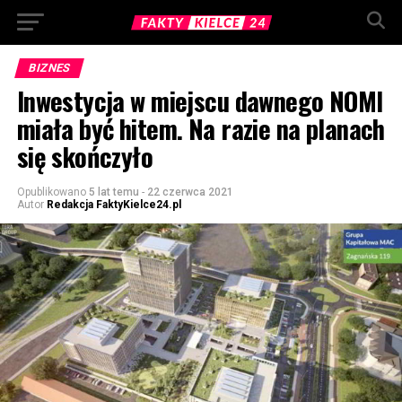
BIZNES
Inwestycja w miejscu dawnego NOMI
miała być hitem. Na razie na planach
się skończyło
Opublikowano
5 lat temu
-
22 czerwca 2021
Autor
Redakcja FaktyKielce24.pl