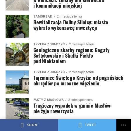
i komunikacji miejskiej
SAMORZĄD
2 miesiące temu
Rewitalizacja Doliny Silnicy: miasto
wybrało wykonawcę inwestycji
TRZEBA ZOBACZYĆ
2 miesiące temu
Geologiczne skarby regionu: Gagaty
Sołtykowskie i Skałki Piekło
pod Niekłaniem
TRZEBA ZOBACZYĆ
2 miesiące temu
Tajemnice Świętego Krzyża: od pogańskich
obrzędów po mroczne więzienie
FAKTY Z MASŁOWA
2 miesiące temu
Tragiczny wypadek w gminie Masłów:
nie żyje rowerzysta
SHARE
TWEET
NA SYGNALE
2 miesiące temu