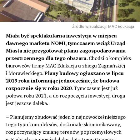
Źródło wizualizacji: MAC Edukacja
Miała być spektakularna inwestycja w miejscu
dawnego marketu NOMI, tymczasem wciąż Urząd
Miasta nie przygotował planu zagospodarowania
przestrzennego dla tego obszaru
. Chodzi o kompleks
biurowców firmy MAC Edukacja u zbiegu Zagnańskiej
i Morawieckiego.
Plany budowy ogłaszano w lipcu
2019 roku informując jednocześnie, że budowa
rozpocznie się w roku 2020
. Tymczasem jest już
połowa roku 2021, a do rozpoczęcia inwestycji droga
jest jeszcze daleka.
– Planujemy zbudować jeden z najnowocześniejszego
tego typu kompleksów, doskonale skomunikowany,
rozpoczynający zmianę terenów poprzemysłowych
w Kielcach – zapowiadał dwa lata temu Grzegorz