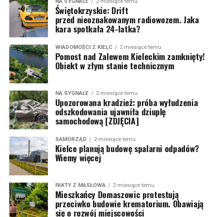
NA SYGNALE
2 miesiące temu
Świętokrzyskie: Drift
przed nieoznakowanym radiowozem. Jaka
kara spotkała 24-latka?
WIADOMOŚCI Z KIELC
2 miesiące temu
Pomost nad Zalewem Kieleckim zamknięty!
Obiekt w złym stanie technicznym
NA SYGNALE
2 miesiące temu
Upozorowana kradzież: próba wyłudzenia
odszkodowania ujawniła dziuplę
samochodową [ZDJĘCIA]
SAMORZĄD
2 miesiące temu
Kielce planują budowę spalarni odpadów?
Wiemy więcej
FAKTY Z MASŁOWA
2 miesiące temu
Mieszkańcy Domaszowic protestują
przeciwko budowie krematorium. Obawiają
się o rozwój miejscowości