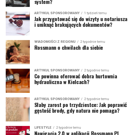
system?
ARTYKUŁ SPONSOROWANY
1 tydzień temu
Jak przygotować się do wizyty u notariusza
i uniknąć brakujących dokumentów?
WIADOMOŚCI Z REGIONU
2 tygodnie temu
Rossmann o chwilach dla siebie
ARTYKUŁ SPONSOROWANY
2 tygodnie temu
Co powinna oferować dobra hurtownia
hydrauliczna w Kielcach?
ARTYKUŁ SPONSOROWANY
2 tygodnie temu
Słaby zarost po trzydziestce: Jak poprawić
gęstość brody, gdy natura nie pomaga?
LIFESTYLE
2 tygodnie temu
Nawigacja 2.0 w aplikacji Rossmann PL