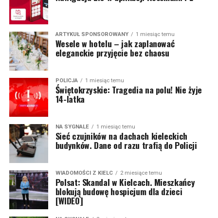
ARTYKUŁ SPONSOROWANY
1 miesiąc temu
Wesele w hotelu – jak zaplanować
eleganckie przyjęcie bez chaosu
POLICJA
1 miesiąc temu
Świętokrzyskie: Tragedia na polu! Nie żyje
14-latka
NA SYGNALE
1 miesiąc temu
Sieć czujników na dachach kieleckich
budynków. Dane od razu trafią do Policji
WIADOMOŚCI Z KIELC
2 miesiące temu
Polsat: Skandal w Kielcach. Mieszkańcy
blokują budowę hospicjum dla dzieci
[WIDEO]