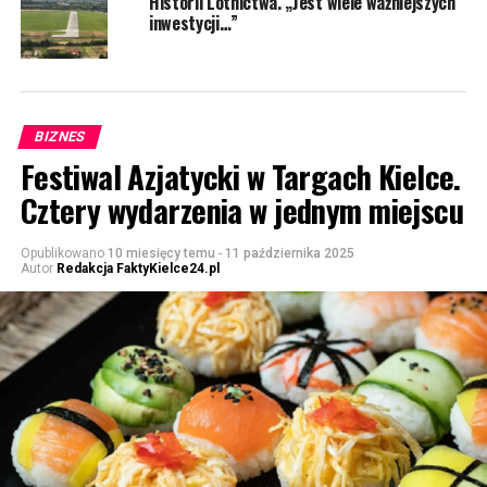
Historii Lotnictwa. „Jest wiele ważniejszych
inwestycji…”
BIZNES
Festiwal Azjatycki w Targach Kielce.
Cztery wydarzenia w jednym miejscu
Opublikowano
10 miesięcy temu
-
11 października 2025
Autor
Redakcja FaktyKielce24.pl