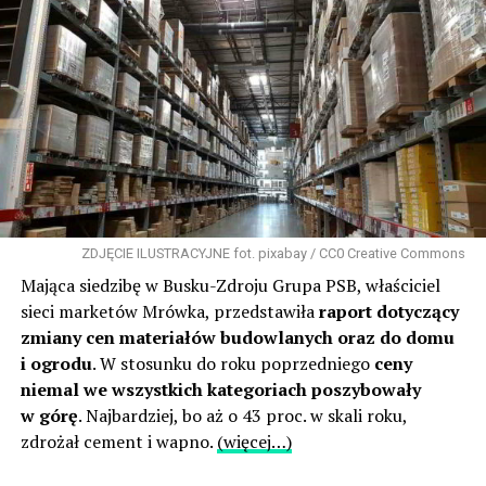
ZDJĘCIE ILUSTRACYJNE fot. pixabay / CC0 Creative Commons
Mająca siedzibę w Busku-Zdroju Grupa PSB, właściciel
sieci marketów Mrówka, przedstawiła
raport dotyczący
zmiany cen materiałów budowlanych oraz do domu
i ogrodu
. W stosunku do roku poprzedniego
ceny
niemal we wszystkich kategoriach poszybowały
w górę
. Najbardziej, bo aż o 43 proc. w skali roku,
zdrożał cement i wapno.
(więcej…)