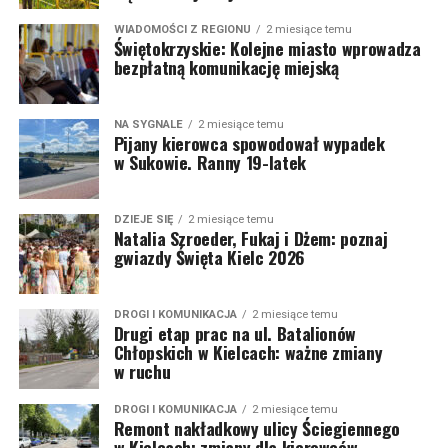
WIADOMOŚCI Z REGIONU
2 miesiące temu
Świętokrzyskie: Kolejne miasto wprowadza
bezpłatną komunikację miejską
NA SYGNALE
2 miesiące temu
Pijany kierowca spowodował wypadek
w Sukowie. Ranny 19-latek
DZIEJE SIĘ
2 miesiące temu
Natalia Szroeder, Fukaj i Dżem: poznaj
gwiazdy Święta Kielc 2026
DROGI I KOMUNIKACJA
2 miesiące temu
Drugi etap prac na ul. Batalionów
Chłopskich w Kielcach: ważne zmiany
w ruchu
DROGI I KOMUNIKACJA
2 miesiące temu
Remont nakładkowy ulicy Ściegiennego
w Kielcach: zmiany dla kierowców