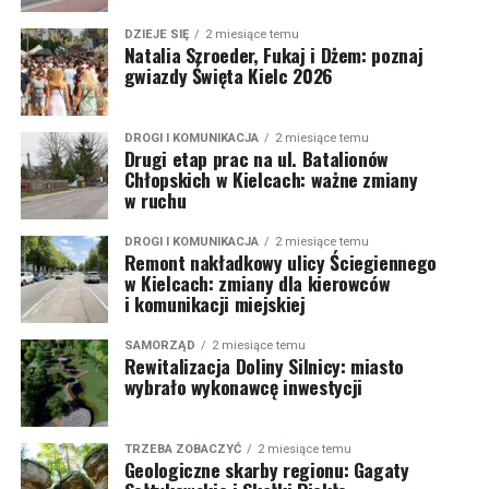
DZIEJE SIĘ
2 miesiące temu
Natalia Szroeder, Fukaj i Dżem: poznaj
gwiazdy Święta Kielc 2026
DROGI I KOMUNIKACJA
2 miesiące temu
Drugi etap prac na ul. Batalionów
Chłopskich w Kielcach: ważne zmiany
w ruchu
DROGI I KOMUNIKACJA
2 miesiące temu
Remont nakładkowy ulicy Ściegiennego
w Kielcach: zmiany dla kierowców
i komunikacji miejskiej
SAMORZĄD
2 miesiące temu
Rewitalizacja Doliny Silnicy: miasto
wybrało wykonawcę inwestycji
TRZEBA ZOBACZYĆ
2 miesiące temu
Geologiczne skarby regionu: Gagaty