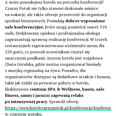
A może poszukujesz hotelu na potrzeby konferencji?
Czarny Potok nie tylko stanowi doskonałe miejsce
na wakacje, ale także oferuje przestrzeń do organizacji
spotkań biznesowych. Posiadają
dobrze wyposażone
sale konferencyjne
, które mogą pomieścić nawet 310
osób. Dedykowany opiekun i profesjonalna obsługa
zagwarantują sprawną realizację konferencji. W trzech
restauracjach zagwarantowano wyśmienite menu dla
250 gości, co pozwoli uczestnikom cieszyć się
smacznymi posiłkami. Atutem hotelu jest wyjątkowa
Chata Góralska, gdzie można zorganizować biesiady
z muzyką regionalną na żywo. Ponadto, dla
organizatorów dostępne są dodatkowe atrakcje i bonusy,
takie jak zniżki na prywatne pobyty w hotelu.
Ekskluzywne
centrum SPA & Wellness, basen, sale
fitness, sauny i jacuzzi zapewnią relaks
po intensywnej pracy
. Sprawdź ofertę:
https://www.hotelczarnypotok.pl/konferencje/konferencje
w-czarnym-potoku
.