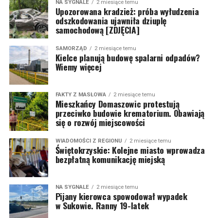
NA SYGNALE
2 miesiące temu
Upozorowana kradzież: próba wyłudzenia
odszkodowania ujawniła dziuplę
samochodową [ZDJĘCIA]
SAMORZĄD
2 miesiące temu
Kielce planują budowę spalarni odpadów?
Wiemy więcej
FAKTY Z MASŁOWA
2 miesiące temu
Mieszkańcy Domaszowic protestują
przeciwko budowie krematorium. Obawiają
się o rozwój miejscowości
WIADOMOŚCI Z REGIONU
2 miesiące temu
Świętokrzyskie: Kolejne miasto wprowadza
bezpłatną komunikację miejską
NA SYGNALE
2 miesiące temu
Pijany kierowca spowodował wypadek
w Sukowie. Ranny 19-latek