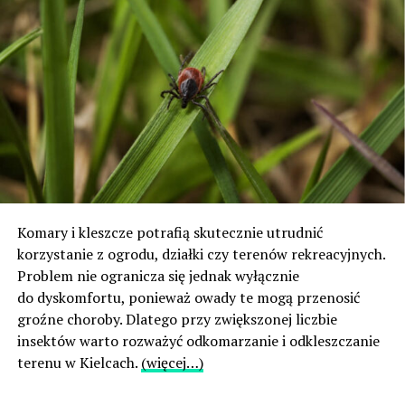
Komary i kleszcze potrafią skutecznie utrudnić
korzystanie z ogrodu, działki czy terenów rekreacyjnych.
Problem nie ogranicza się jednak wyłącznie
do dyskomfortu, ponieważ owady te mogą przenosić
groźne choroby. Dlatego przy zwiększonej liczbie
insektów warto rozważyć odkomarzanie i odkleszczanie
terenu w Kielcach.
(więcej…)