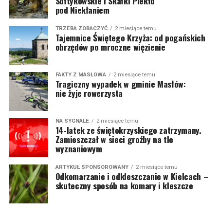
Sołtykowskie i Skałki Piekło
pod Niekłaniem
TRZEBA ZOBACZYĆ
2 miesiące temu
Tajemnice Świętego Krzyża: od pogańskich
obrzędów po mroczne więzienie
FAKTY Z MASŁOWA
2 miesiące temu
Tragiczny wypadek w gminie Masłów:
nie żyje rowerzysta
NA SYGNALE
2 miesiące temu
14-latek ze świętokrzyskiego zatrzymany.
Zamieszczał w sieci groźby na tle
wyznaniowym
ARTYKUŁ SPONSOROWANY
2 miesiące temu
Odkomarzanie i odkleszczanie w Kielcach –
skuteczny sposób na komary i kleszcze