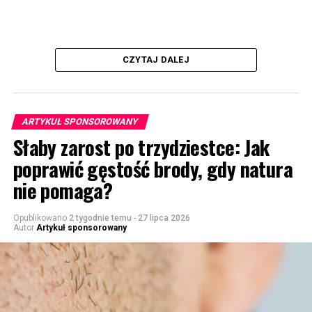
CZYTAJ DALEJ
ARTYKUŁ SPONSOROWANY
Słaby zarost po trzydziestce: Jak
poprawić gęstość brody, gdy natura
nie pomaga?
Opublikowano
2 tygodnie temu
-
27 lipca 2026
Autor
Artykuł sponsorowany