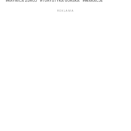
KRYNICA ZDRÓJ
TURYSTYKA GÓRSKA
WAKACJE
REKLAMA