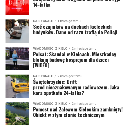
14-latka
NA SYGNALE
1 miesiąc temu
Sieć czujników na dachach kieleckich
budynków. Dane od razu trafią do Policji
WIADOMOŚCI Z KIELC
2 miesiące temu
Polsat: Skandal w Kielcach. Mieszkańcy
blokują budowę hospicjum dla dzieci
[WIDEO]
NA SYGNALE
2 miesiące temu
Świętokrzyskie: Drift
przed nieoznakowanym radiowozem. Jaka
kara spotkała 24-latka?
WIADOMOŚCI Z KIELC
2 miesiące temu
Pomost nad Zalewem Kieleckim zamknięty!
Obiekt w złym stanie technicznym