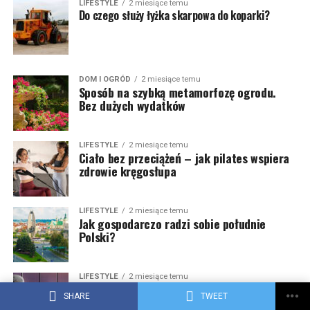
LIFESTYLE
2 miesiące temu
Do czego służy łyżka skarpowa do koparki?
DOM I OGRÓD
2 miesiące temu
Sposób na szybką metamorfozę ogrodu.
Bez dużych wydatków
LIFESTYLE
2 miesiące temu
Ciało bez przeciążeń – jak pilates wspiera
zdrowie kręgosłupa
LIFESTYLE
2 miesiące temu
Jak gospodarczo radzi sobie południe
Polski?
LIFESTYLE
2 miesiące temu
Liderzy AI na świecie – które firmy
SHARE
TWEET
wyznaczają kierunek rozwoju sztucznej