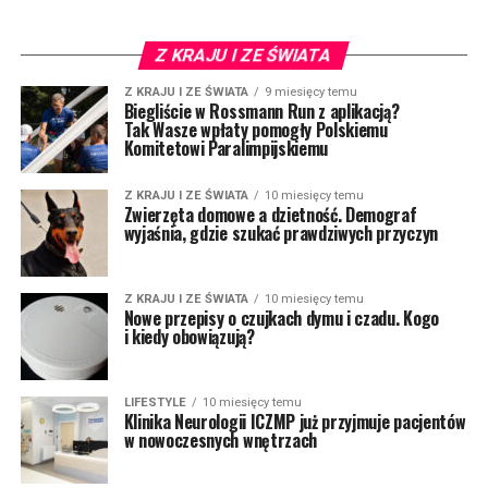
Z KRAJU I ZE ŚWIATA
Z KRAJU I ZE ŚWIATA
9 miesięcy temu
Biegliście w Rossmann Run z aplikacją?
Tak Wasze wpłaty pomogły Polskiemu
Komitetowi Paralimpijskiemu
Z KRAJU I ZE ŚWIATA
10 miesięcy temu
Zwierzęta domowe a dzietność. Demograf
wyjaśnia, gdzie szukać prawdziwych przyczyn
Z KRAJU I ZE ŚWIATA
10 miesięcy temu
Nowe przepisy o czujkach dymu i czadu. Kogo
i kiedy obowiązują?
LIFESTYLE
10 miesięcy temu
Klinika Neurologii ICZMP już przyjmuje pacjentów
w nowoczesnych wnętrzach