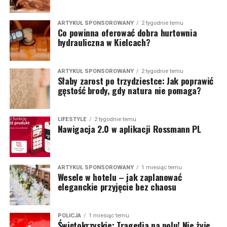
ARTYKUŁ SPONSOROWANY
2 tygodnie temu
Co powinna oferować dobra hurtownia
hydrauliczna w Kielcach?
ARTYKUŁ SPONSOROWANY
2 tygodnie temu
Słaby zarost po trzydziestce: Jak poprawić
gęstość brody, gdy natura nie pomaga?
LIFESTYLE
2 tygodnie temu
Nawigacja 2.0 w aplikacji Rossmann PL
ARTYKUŁ SPONSOROWANY
1 miesiąc temu
Wesele w hotelu – jak zaplanować
eleganckie przyjęcie bez chaosu
POLICJA
1 miesiąc temu
Świętokrzyskie: Tragedia na polu! Nie żyje