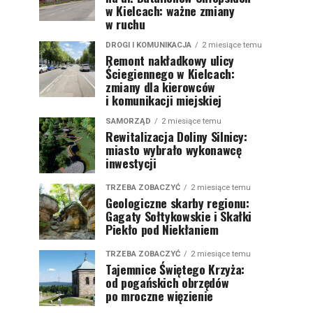
w Kielcach: ważne zmiany
w ruchu
DROGI I KOMUNIKACJA
2 miesiące temu
Remont nakładkowy ulicy
Ściegiennego w Kielcach:
zmiany dla kierowców
i komunikacji miejskiej
SAMORZĄD
2 miesiące temu
Rewitalizacja Doliny Silnicy:
miasto wybrało wykonawcę
inwestycji
TRZEBA ZOBACZYĆ
2 miesiące temu
Geologiczne skarby regionu:
Gagaty Sołtykowskie i Skałki
Piekło pod Niekłaniem
TRZEBA ZOBACZYĆ
2 miesiące temu
Tajemnice Świętego Krzyża:
od pogańskich obrzędów
po mroczne więzienie