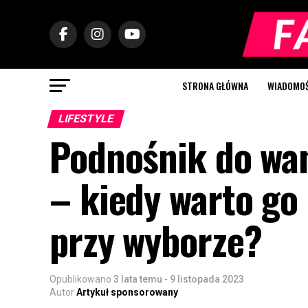
STRONA GŁÓWNA
WIADOMOŚC
LIFESTYLE
Podnośnik do wa
– kiedy warto go
przy wyborze?
Opublikowano
3 lata temu
-
9 listopada 2023
Autor
Artykuł sponsorowany