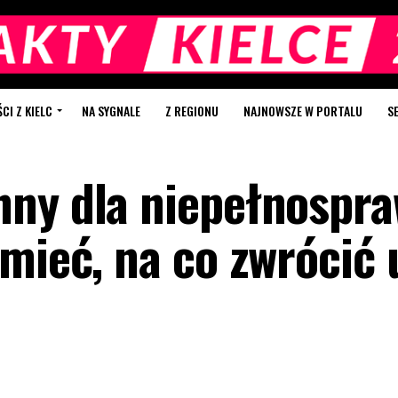
I Z KIELC
NA SYGNALE
Z REGIONU
NAJNOWSZE W PORTALU
S
nny dla niepełnospr
 mieć, na co zwrócić