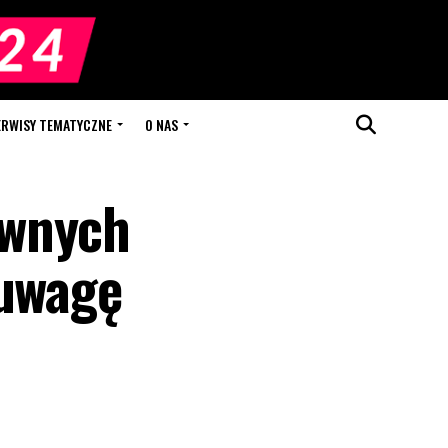
ERWISY TEMATYCZNE
O NAS
awnych
 uwagę