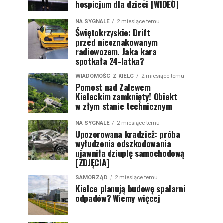
hospicjum dla dzieci [WIDEO]
NA SYGNALE
2 miesiące temu
Świętokrzyskie: Drift
przed nieoznakowanym
radiowozem. Jaka kara
spotkała 24-latka?
WIADOMOŚCI Z KIELC
2 miesiące temu
Pomost nad Zalewem
Kieleckim zamknięty! Obiekt
w złym stanie technicznym
NA SYGNALE
2 miesiące temu
Upozorowana kradzież: próba
wyłudzenia odszkodowania
ujawniła dziuplę samochodową
[ZDJĘCIA]
SAMORZĄD
2 miesiące temu
Kielce planują budowę spalarni
odpadów? Wiemy więcej