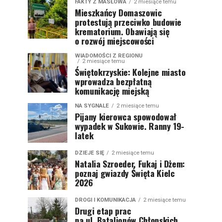
FAKTY Z MASŁOWA
2 miesiące temu
Mieszkańcy Domaszowic
protestują przeciwko budowie
krematorium. Obawiają się
o rozwój miejscowości
WIADOMOŚCI Z REGIONU
2 miesiące temu
Świętokrzyskie: Kolejne miasto
wprowadza bezpłatną
komunikację miejską
NA SYGNALE
2 miesiące temu
Pijany kierowca spowodował
wypadek w Sukowie. Ranny 19-
latek
DZIEJE SIĘ
2 miesiące temu
Natalia Szroeder, Fukaj i Dżem:
poznaj gwiazdy Święta Kielc
2026
DROGI I KOMUNIKACJA
2 miesiące temu
Drugi etap prac
na ul. Batalionów Chłopskich