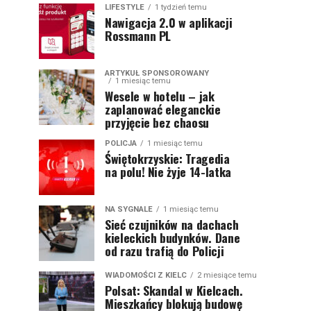
LIFESTYLE
1 tydzień temu
Nawigacja 2.0 w aplikacji
Rossmann PL
ARTYKUŁ SPONSOROWANY
1 miesiąc temu
Wesele w hotelu – jak
zaplanować eleganckie
przyjęcie bez chaosu
POLICJA
1 miesiąc temu
Świętokrzyskie: Tragedia
na polu! Nie żyje 14-latka
NA SYGNALE
1 miesiąc temu
Sieć czujników na dachach
kieleckich budynków. Dane
od razu trafią do Policji
WIADOMOŚCI Z KIELC
2 miesiące temu
Polsat: Skandal w Kielcach.
Mieszkańcy blokują budowę