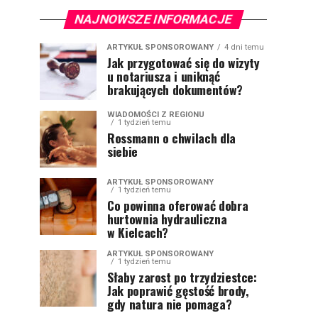
NAJNOWSZE INFORMACJE
ARTYKUŁ SPONSOROWANY
4 dni temu
Jak przygotować się do wizyty
u notariusza i uniknąć
brakujących dokumentów?
WIADOMOŚCI Z REGIONU
1 tydzień temu
Rossmann o chwilach dla
siebie
ARTYKUŁ SPONSOROWANY
1 tydzień temu
Co powinna oferować dobra
hurtownia hydrauliczna
w Kielcach?
ARTYKUŁ SPONSOROWANY
1 tydzień temu
Słaby zarost po trzydziestce:
Jak poprawić gęstość brody,
gdy natura nie pomaga?