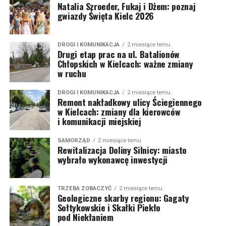
Natalia Szroeder, Fukaj i Dżem: poznaj
gwiazdy Święta Kielc 2026
DROGI I KOMUNIKACJA
2 miesiące temu
Drugi etap prac na ul. Batalionów
Chłopskich w Kielcach: ważne zmiany
w ruchu
DROGI I KOMUNIKACJA
2 miesiące temu
Remont nakładkowy ulicy Ściegiennego
w Kielcach: zmiany dla kierowców
i komunikacji miejskiej
SAMORZĄD
2 miesiące temu
Rewitalizacja Doliny Silnicy: miasto
wybrało wykonawcę inwestycji
TRZEBA ZOBACZYĆ
2 miesiące temu
Geologiczne skarby regionu: Gagaty
Sołtykowskie i Skałki Piekło
pod Niekłaniem