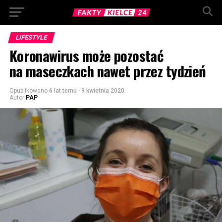
LIFESTYLE
Koronawirus może pozostać
na maseczkach nawet przez tydzień
Opublikowano
6 lat temu
-
9 kwietnia 2020
Autor
PAP