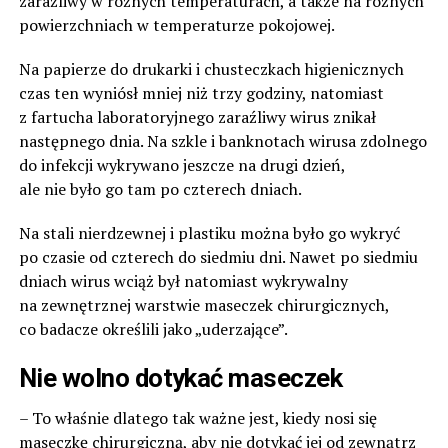
zaraźliwy w różnych temperaturach, a także na różnych
powierzchniach w temperaturze pokojowej.
Na papierze do drukarki i chusteczkach higienicznych
czas ten wyniósł mniej niż trzy godziny, natomiast
z fartucha laboratoryjnego zaraźliwy wirus znikał
następnego dnia. Na szkle i banknotach wirusa zdolnego
do infekcji wykrywano jeszcze na drugi dzień,
ale nie było go tam po czterech dniach.
Na stali nierdzewnej i plastiku można było go wykryć
po czasie od czterech do siedmiu dni. Nawet po siedmiu
dniach wirus wciąż był natomiast wykrywalny
na zewnętrznej warstwie maseczek chirurgicznych,
co badacze określili jako „uderzające”.
Nie wolno dotykać maseczek
– To właśnie dlatego tak ważne jest, kiedy nosi się
maseczkę chirurgiczną, aby nie dotykać jej od zewnątrz