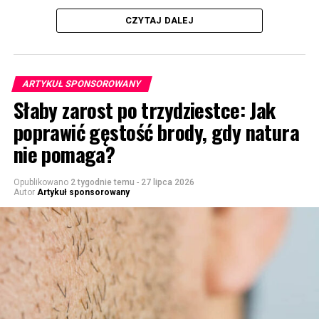
CZYTAJ DALEJ
ARTYKUŁ SPONSOROWANY
Słaby zarost po trzydziestce: Jak
poprawić gęstość brody, gdy natura
nie pomaga?
Opublikowano
2 tygodnie temu
-
27 lipca 2026
Autor
Artykuł sponsorowany