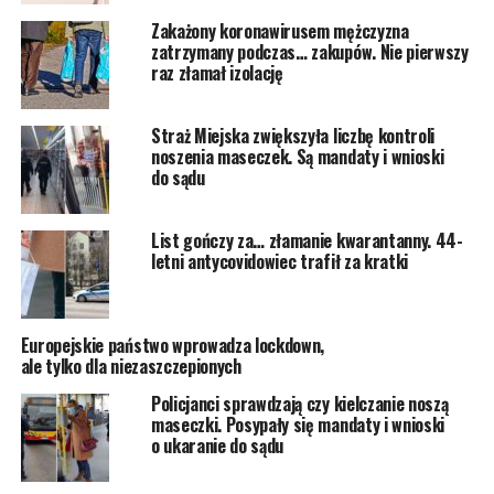
Zakażony koronawirusem mężczyzna
zatrzymany podczas… zakupów. Nie pierwszy
raz złamał izolację
Straż Miejska zwiększyła liczbę kontroli
noszenia maseczek. Są mandaty i wnioski
do sądu
List gończy za… złamanie kwarantanny. 44-
letni antycovidowiec trafił za kratki
Europejskie państwo wprowadza lockdown,
ale tylko dla niezaszczepionych
Policjanci sprawdzają czy kielczanie noszą
maseczki. Posypały się mandaty i wnioski
o ukaranie do sądu