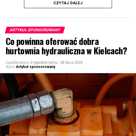
CZYTAJ DALEJ
ARTYKUŁ SPONSOROWANY
Co powinna oferować dobra
hurtownia hydrauliczna w Kielcach?
Opublikowano
2 tygodnie temu
-
28 lipca 2026
Autor
Artykuł sponsorowany