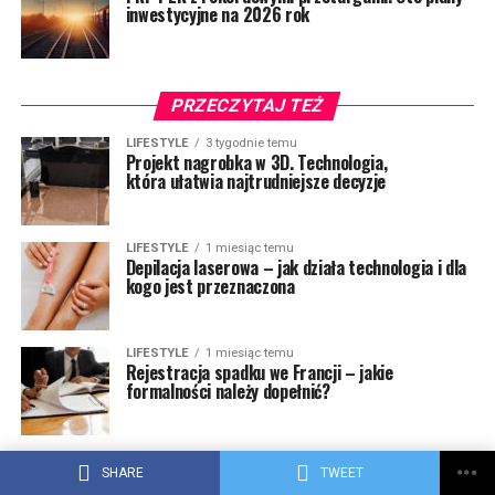
inwestycyjne na 2026 rok
PRZECZYTAJ TEŻ
LIFESTYLE
3 tygodnie temu
Projekt nagrobka w 3D. Technologia,
która ułatwia najtrudniejsze decyzje
LIFESTYLE
1 miesiąc temu
Depilacja laserowa – jak działa technologia i dla
kogo jest przeznaczona
LIFESTYLE
1 miesiąc temu
Rejestracja spadku we Francji – jakie
formalności należy dopełnić?
LIFESTYLE
2 miesiące temu
Do czego służy łyżka skarpowa do koparki?
SHARE
TWEET