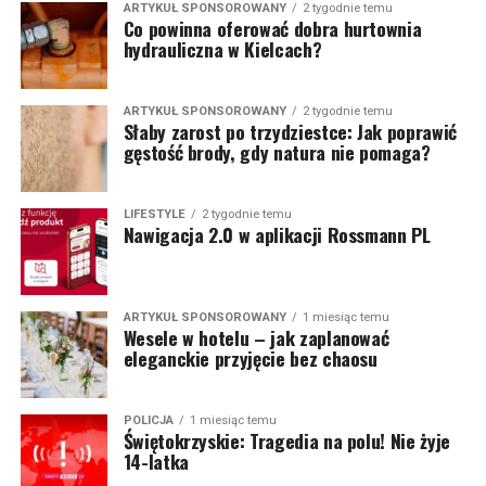
ARTYKUŁ SPONSOROWANY
2 tygodnie temu
Co powinna oferować dobra hurtownia
hydrauliczna w Kielcach?
ARTYKUŁ SPONSOROWANY
2 tygodnie temu
Słaby zarost po trzydziestce: Jak poprawić
gęstość brody, gdy natura nie pomaga?
LIFESTYLE
2 tygodnie temu
Nawigacja 2.0 w aplikacji Rossmann PL
ARTYKUŁ SPONSOROWANY
1 miesiąc temu
Wesele w hotelu – jak zaplanować
eleganckie przyjęcie bez chaosu
POLICJA
1 miesiąc temu
Świętokrzyskie: Tragedia na polu! Nie żyje
14-latka