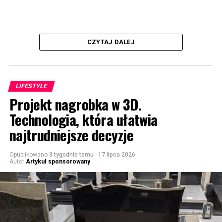
CZYTAJ DALEJ
LIFESTYLE
Projekt nagrobka w 3D.
Technologia, która ułatwia
najtrudniejsze decyzje
Opublikowano
3 tygodnie temu
-
17 lipca 2026
Autor
Artykuł sponsorowany