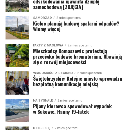
odszkodowania ujawniła dziuplę
samochodową [ZDJĘCIA]
SAMORZĄD
2 miesiące temu
Kielce planują budowę spalarni odpadów?
Wiemy więcej
FAKTY Z MASŁOWA
2 miesiące temu
Mieszkańcy Domaszowic protestują
przeciwko budowie krematorium. Obawiają
się o rozwój miejscowości
WIADOMOŚCI Z REGIONU
2 miesiące temu
Świętokrzyskie: Kolejne miasto wprowadza
bezpłatną komunikację miejską
NA SYGNALE
2 miesiące temu
Pijany kierowca spowodował wypadek
w Sukowie. Ranny 19-latek
DZIEJE SIĘ
2 miesiące temu