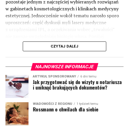
pozostaje jednym z najczęściej wybieranych rozwiązań
w gabinetach kosmetologicznych i klinikach medycyny
estetycznej. Jednocześnie wokół tematu narosło sporo
uproszczeń: część dyskusji myli lasery medyczne
z urządzeniami IPL, a oczekiwania wobec „trwałości”
nie zawsze uwzględniają biologię włosa. Poniżej
uporządkowano najważniejsze informacje: jak działa
CZYTAJ DALEJ
technologia, kiedy ma uzasadnienie i o czym pamiętać
w praktyce.
(więcej…)
NAJNOWSZE INFORMACJE
ARTYKUŁ SPONSOROWANY
6 dni temu
Jak przygotować się do wizyty u notariusza
i uniknąć brakujących dokumentów?
WIADOMOŚCI Z REGIONU
1 tydzień temu
Rossmann o chwilach dla siebie