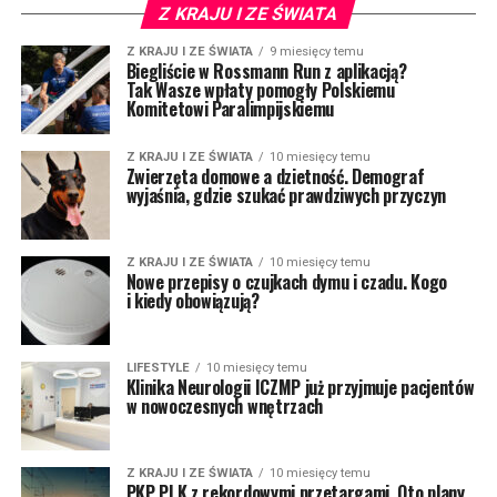
Z KRAJU I ZE ŚWIATA
Z KRAJU I ZE ŚWIATA
9 miesięcy temu
Biegliście w Rossmann Run z aplikacją?
Tak Wasze wpłaty pomogły Polskiemu
Komitetowi Paralimpijskiemu
Z KRAJU I ZE ŚWIATA
10 miesięcy temu
Zwierzęta domowe a dzietność. Demograf
wyjaśnia, gdzie szukać prawdziwych przyczyn
Z KRAJU I ZE ŚWIATA
10 miesięcy temu
Nowe przepisy o czujkach dymu i czadu. Kogo
i kiedy obowiązują?
LIFESTYLE
10 miesięcy temu
Klinika Neurologii ICZMP już przyjmuje pacjentów
w nowoczesnych wnętrzach
Z KRAJU I ZE ŚWIATA
10 miesięcy temu
PKP PLK z rekordowymi przetargami. Oto plany