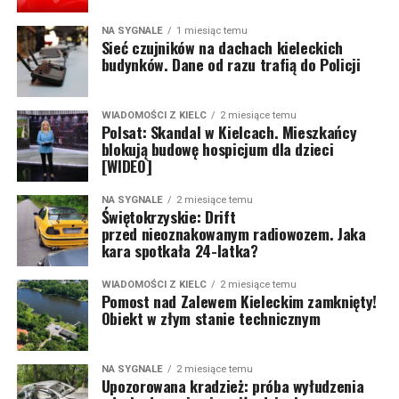
NA SYGNALE
1 miesiąc temu
Sieć czujników na dachach kieleckich
budynków. Dane od razu trafią do Policji
WIADOMOŚCI Z KIELC
2 miesiące temu
Polsat: Skandal w Kielcach. Mieszkańcy
blokują budowę hospicjum dla dzieci
[WIDEO]
NA SYGNALE
2 miesiące temu
Świętokrzyskie: Drift
przed nieoznakowanym radiowozem. Jaka
kara spotkała 24-latka?
WIADOMOŚCI Z KIELC
2 miesiące temu
Pomost nad Zalewem Kieleckim zamknięty!
Obiekt w złym stanie technicznym
NA SYGNALE
2 miesiące temu
Upozorowana kradzież: próba wyłudzenia