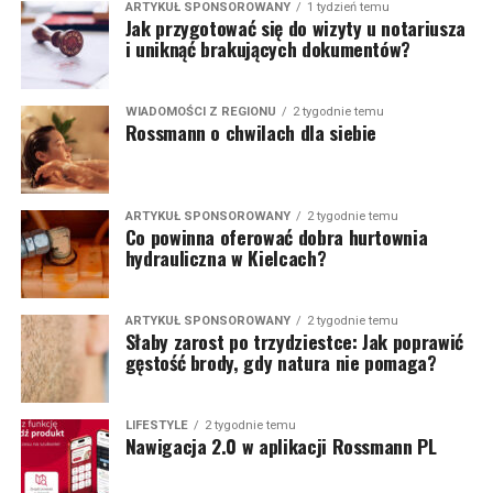
ARTYKUŁ SPONSOROWANY
1 tydzień temu
Jak przygotować się do wizyty u notariusza
i uniknąć brakujących dokumentów?
WIADOMOŚCI Z REGIONU
2 tygodnie temu
Rossmann o chwilach dla siebie
ARTYKUŁ SPONSOROWANY
2 tygodnie temu
Co powinna oferować dobra hurtownia
hydrauliczna w Kielcach?
ARTYKUŁ SPONSOROWANY
2 tygodnie temu
Słaby zarost po trzydziestce: Jak poprawić
gęstość brody, gdy natura nie pomaga?
LIFESTYLE
2 tygodnie temu
Nawigacja 2.0 w aplikacji Rossmann PL