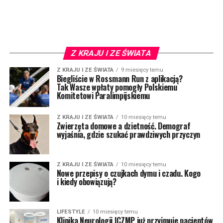
Z KRAJU I ZE ŚWIATA
Z KRAJU I ZE ŚWIATA
9 miesięcy temu
Biegliście w Rossmann Run z aplikacją?
Tak Wasze wpłaty pomogły Polskiemu
Komitetowi Paralimpijskiemu
Z KRAJU I ZE ŚWIATA
10 miesięcy temu
Zwierzęta domowe a dzietność. Demograf
wyjaśnia, gdzie szukać prawdziwych przyczyn
Z KRAJU I ZE ŚWIATA
10 miesięcy temu
Nowe przepisy o czujkach dymu i czadu. Kogo
i kiedy obowiązują?
LIFESTYLE
10 miesięcy temu
Klinika Neurologii ICZMP już przyjmuje pacjentów