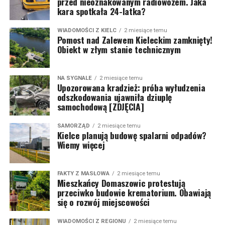
przed nieoznakowanym radiowozem. Jaka
kara spotkała 24-latka?
WIADOMOŚCI Z KIELC
2 miesiące temu
Pomost nad Zalewem Kieleckim zamknięty!
Obiekt w złym stanie technicznym
NA SYGNALE
2 miesiące temu
Upozorowana kradzież: próba wyłudzenia
odszkodowania ujawniła dziuplę
samochodową [ZDJĘCIA]
SAMORZĄD
2 miesiące temu
Kielce planują budowę spalarni odpadów?
Wiemy więcej
FAKTY Z MASŁOWA
2 miesiące temu
Mieszkańcy Domaszowic protestują
przeciwko budowie krematorium. Obawiają
się o rozwój miejscowości
WIADOMOŚCI Z REGIONU
2 miesiące temu