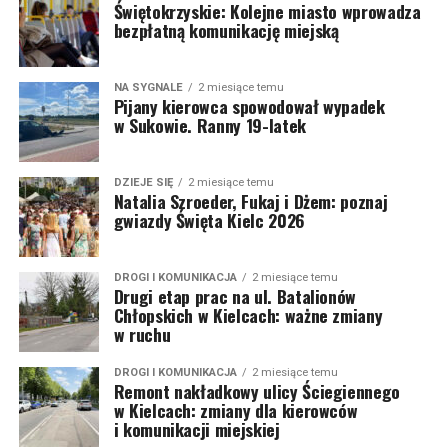
Świętokrzyskie: Kolejne miasto wprowadza
bezpłatną komunikację miejską
NA SYGNALE
2 miesiące temu
Pijany kierowca spowodował wypadek
w Sukowie. Ranny 19-latek
DZIEJE SIĘ
2 miesiące temu
Natalia Szroeder, Fukaj i Dżem: poznaj
gwiazdy Święta Kielc 2026
DROGI I KOMUNIKACJA
2 miesiące temu
Drugi etap prac na ul. Batalionów
Chłopskich w Kielcach: ważne zmiany
w ruchu
DROGI I KOMUNIKACJA
2 miesiące temu
Remont nakładkowy ulicy Ściegiennego
w Kielcach: zmiany dla kierowców
i komunikacji miejskiej