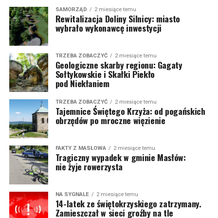
SAMORZĄD
2 miesiące temu
Rewitalizacja Doliny Silnicy: miasto
wybrało wykonawcę inwestycji
TRZEBA ZOBACZYĆ
2 miesiące temu
Geologiczne skarby regionu: Gagaty
Sołtykowskie i Skałki Piekło
pod Niekłaniem
TRZEBA ZOBACZYĆ
2 miesiące temu
Tajemnice Świętego Krzyża: od pogańskich
obrzędów po mroczne więzienie
FAKTY Z MASŁOWA
2 miesiące temu
Tragiczny wypadek w gminie Masłów:
nie żyje rowerzysta
NA SYGNALE
2 miesiące temu
14-latek ze świętokrzyskiego zatrzymany.
Zamieszczał w sieci groźby na tle