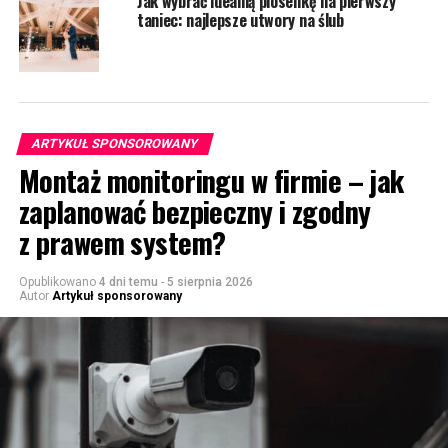
Jak wybrać idealną piosenkę na pierwszy
taniec: najlepsze utwory na ślub
ARTYKUŁ SPONSOROWANY
Montaż monitoringu w firmie – jak
zaplanować bezpieczny i zgodny
z prawem system?
Opublikowano
4 dni temu
-
5 sierpnia 2026
Autor
Artykuł sponsorowany