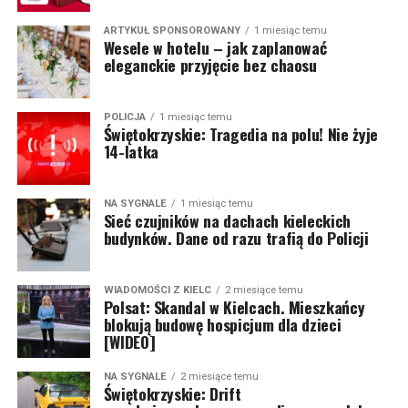
ARTYKUŁ SPONSOROWANY
1 miesiąc temu
Wesele w hotelu – jak zaplanować
eleganckie przyjęcie bez chaosu
POLICJA
1 miesiąc temu
Świętokrzyskie: Tragedia na polu! Nie żyje
14-latka
NA SYGNALE
1 miesiąc temu
Sieć czujników na dachach kieleckich
budynków. Dane od razu trafią do Policji
WIADOMOŚCI Z KIELC
2 miesiące temu
Polsat: Skandal w Kielcach. Mieszkańcy
blokują budowę hospicjum dla dzieci
[WIDEO]
NA SYGNALE
2 miesiące temu
Świętokrzyskie: Drift