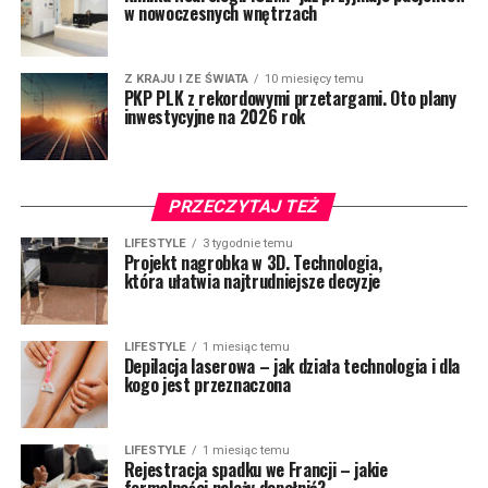
w nowoczesnych wnętrzach
Z KRAJU I ZE ŚWIATA
10 miesięcy temu
PKP PLK z rekordowymi przetargami. Oto plany
inwestycyjne na 2026 rok
PRZECZYTAJ TEŻ
LIFESTYLE
3 tygodnie temu
Projekt nagrobka w 3D. Technologia,
która ułatwia najtrudniejsze decyzje
LIFESTYLE
1 miesiąc temu
Depilacja laserowa – jak działa technologia i dla
kogo jest przeznaczona
LIFESTYLE
1 miesiąc temu
Rejestracja spadku we Francji – jakie