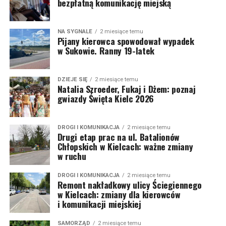
bezpłatną komunikację miejską
NA SYGNALE
2 miesiące temu
Pijany kierowca spowodował wypadek
w Sukowie. Ranny 19-latek
DZIEJE SIĘ
2 miesiące temu
Natalia Szroeder, Fukaj i Dżem: poznaj
gwiazdy Święta Kielc 2026
DROGI I KOMUNIKACJA
2 miesiące temu
Drugi etap prac na ul. Batalionów
Chłopskich w Kielcach: ważne zmiany
w ruchu
DROGI I KOMUNIKACJA
2 miesiące temu
Remont nakładkowy ulicy Ściegiennego
w Kielcach: zmiany dla kierowców
i komunikacji miejskiej
SAMORZĄD
2 miesiące temu