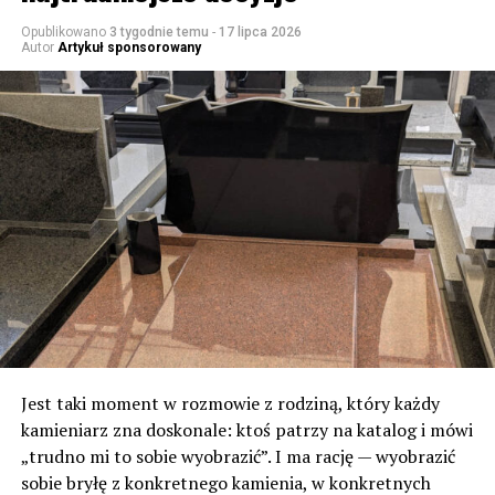
Opublikowano
3 tygodnie temu
-
17 lipca 2026
Autor
Artykuł sponsorowany
Jest taki moment w rozmowie z rodziną, który każdy
kamieniarz zna doskonale: ktoś patrzy na katalog i mówi
„trudno mi to sobie wyobrazić”. I ma rację — wyobrazić
sobie bryłę z konkretnego kamienia, w konkretnych