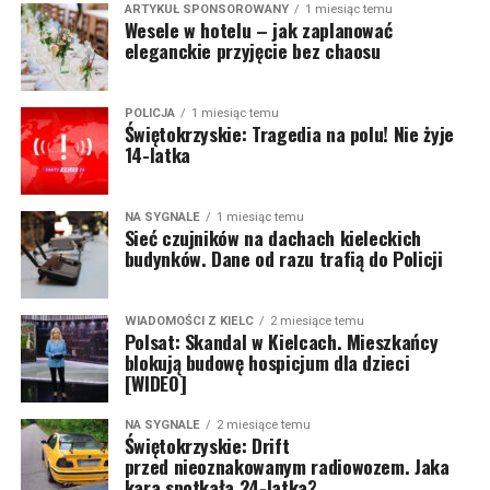
ARTYKUŁ SPONSOROWANY
1 miesiąc temu
Wesele w hotelu – jak zaplanować
eleganckie przyjęcie bez chaosu
POLICJA
1 miesiąc temu
Świętokrzyskie: Tragedia na polu! Nie żyje
14-latka
NA SYGNALE
1 miesiąc temu
Sieć czujników na dachach kieleckich
budynków. Dane od razu trafią do Policji
WIADOMOŚCI Z KIELC
2 miesiące temu
Polsat: Skandal w Kielcach. Mieszkańcy
blokują budowę hospicjum dla dzieci
[WIDEO]
NA SYGNALE
2 miesiące temu
Świętokrzyskie: Drift
przed nieoznakowanym radiowozem. Jaka
kara spotkała 24-latka?