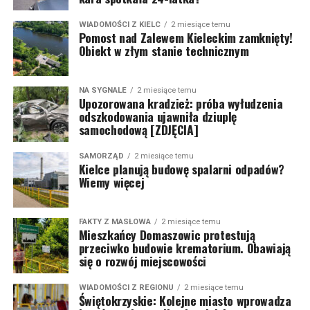
WIADOMOŚCI Z KIELC
2 miesiące temu
Pomost nad Zalewem Kieleckim zamknięty!
Obiekt w złym stanie technicznym
NA SYGNALE
2 miesiące temu
Upozorowana kradzież: próba wyłudzenia
odszkodowania ujawniła dziuplę
samochodową [ZDJĘCIA]
SAMORZĄD
2 miesiące temu
Kielce planują budowę spalarni odpadów?
Wiemy więcej
FAKTY Z MASŁOWA
2 miesiące temu
Mieszkańcy Domaszowic protestują
przeciwko budowie krematorium. Obawiają
się o rozwój miejscowości
WIADOMOŚCI Z REGIONU
2 miesiące temu
Świętokrzyskie: Kolejne miasto wprowadza