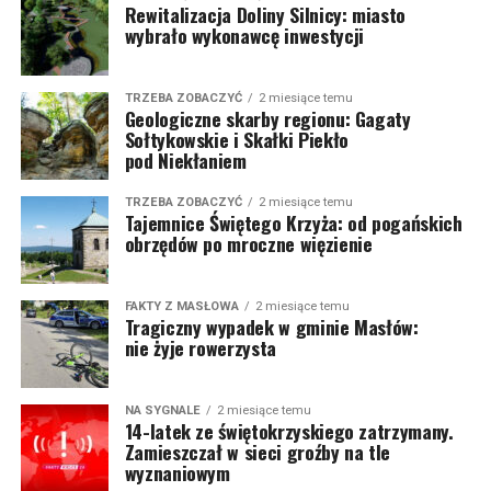
Rewitalizacja Doliny Silnicy: miasto
wybrało wykonawcę inwestycji
TRZEBA ZOBACZYĆ
2 miesiące temu
Geologiczne skarby regionu: Gagaty
Sołtykowskie i Skałki Piekło
pod Niekłaniem
TRZEBA ZOBACZYĆ
2 miesiące temu
Tajemnice Świętego Krzyża: od pogańskich
obrzędów po mroczne więzienie
FAKTY Z MASŁOWA
2 miesiące temu
Tragiczny wypadek w gminie Masłów:
nie żyje rowerzysta
NA SYGNALE
2 miesiące temu
14-latek ze świętokrzyskiego zatrzymany.
Zamieszczał w sieci groźby na tle
wyznaniowym