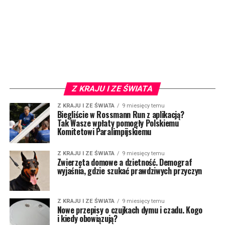
Z KRAJU I ZE ŚWIATA
Z KRAJU I ZE ŚWIATA
9 miesięcy temu
Biegliście w Rossmann Run z aplikacją?
Tak Wasze wpłaty pomogły Polskiemu
Komitetowi Paralimpijskiemu
Z KRAJU I ZE ŚWIATA
9 miesięcy temu
Zwierzęta domowe a dzietność. Demograf
wyjaśnia, gdzie szukać prawdziwych przyczyn
Z KRAJU I ZE ŚWIATA
9 miesięcy temu
Nowe przepisy o czujkach dymu i czadu. Kogo
i kiedy obowiązują?