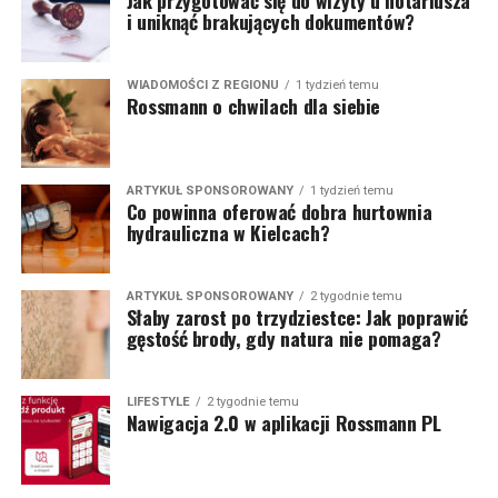
Jak przygotować się do wizyty u notariusza
i uniknąć brakujących dokumentów?
WIADOMOŚCI Z REGIONU
1 tydzień temu
Rossmann o chwilach dla siebie
ARTYKUŁ SPONSOROWANY
1 tydzień temu
Co powinna oferować dobra hurtownia
hydrauliczna w Kielcach?
ARTYKUŁ SPONSOROWANY
2 tygodnie temu
Słaby zarost po trzydziestce: Jak poprawić
gęstość brody, gdy natura nie pomaga?
LIFESTYLE
2 tygodnie temu
Nawigacja 2.0 w aplikacji Rossmann PL