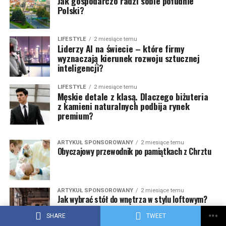
Jak gospodarczo radzi sobie południe
Polski?
LIFESTYLE
2 miesiące temu
Liderzy AI na świecie – które firmy
wyznaczają kierunek rozwoju sztucznej
inteligencji?
LIFESTYLE
2 miesiące temu
Męskie detale z klasą. Dlaczego biżuteria
z kamieni naturalnych podbija rynek
premium?
ARTYKUŁ SPONSOROWANY
2 miesiące temu
Obyczajowy przewodnik po pamiątkach z Chrztu
ARTYKUŁ SPONSOROWANY
2 miesiące temu
Jak wybrać stół do wnętrza w stylu loftowym?
SHARE
TWEET