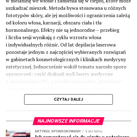
w melaninę we włosie i zamienia się w ciepło, które może
uszkadzać mieszek. Metoda bywa stosowana u różnych
fototypów skóry, ale jej możliwości i ograniczenia zależą
od koloru włosa, karnacji, obszaru ciała i tła
hormonalnego. Efekty nie są jednorodne – przebieg
i liczba sesji wynikają z cyklu wzrostu włosa
i indywidualnych różnic. Od lat depilacja laserowa
pozostaje jednym z najczęściej wybieranych rozwiązań
w gabinetach kosmetologicznych i klinikach medycyny
estetycznej. Jednocześnie wokół tematu narosło sporo
uproszczeń: część dyskusji myli lasery medyczne
z urządzeniami IPL, a oczekiwania wobec „trwałości”
nie zawsze uwzględniają biologię włosa. Poniżej
uporządkowano najważniejsze informacje: jak działa
CZYTAJ DALEJ
technologia, kiedy ma uzasadnienie i o czym pamiętać
w praktyce.
(więcej…)
NAJNOWSZE INFORMACJE
ARTYKUŁ SPONSOROWANY
5 dni temu