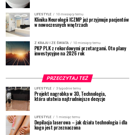
LIFESTYLE
10 miesięcy temu
Klinika Neurologii ICZMP już przyjmuje pacjentów
w nowoczesnych wnętrzach
Z KRAJU I ZE ŚWIATA
10 miesięcy temu
PKP PLK z rekordowymi przetargami. Oto plany
inwestycyjne na 2026 rok
PRZECZYTAJ TEŻ
LIFESTYLE
3 tygodnie temu
Projekt nagrobka w 3D. Technologia,
która ułatwia najtrudniejsze decyzje
LIFESTYLE
1 miesiąc temu
Depilacja laserowa – jak działa technologia i dla
kogo jest przeznaczona