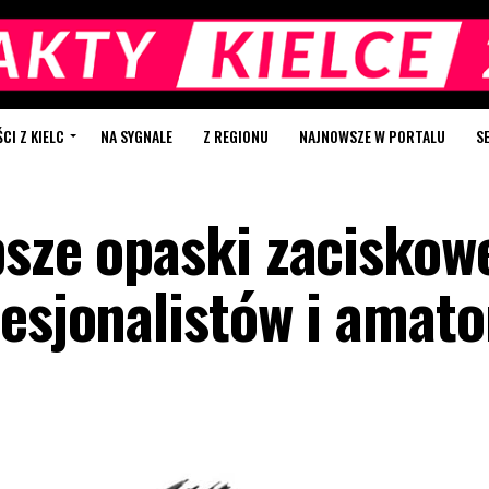
I Z KIELC
NA SYGNALE
Z REGIONU
NAJNOWSZE W PORTALU
S
psze opaski zaciskow
fesjonalistów i amat