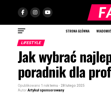
STRONA GŁÓWNA
WIADOMOŚC
LIFESTYLE
Jak wybrać najle
poradnik dla pro
Opublikowano
1 rok temu
-
28 lutego 2025
Autor
Artykuł sponsorowany