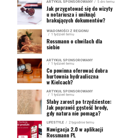
ARTYKUŁ SPONSOROWANY
5 dni temu
Jak przygotować się do wizyty
u notariusza i uniknąć
brakujących dokumentów?
WIADOMOŚCI Z REGIONU
1 tydzień temu
Rossmann o chwilach dla
siebie
ARTYKUŁ SPONSOROWANY
1 tydzień temu
Co powinna oferować dobra
hurtownia hydrauliczna
w Kielcach?
ARTYKUŁ SPONSOROWANY
1 tydzień temu
Słaby zarost po trzydziestce:
Jak poprawić gęstość brody,
gdy natura nie pomaga?
LIFESTYLE
2 tygodnie temu
Nawigacja 2.0 w aplikacji
Rossmann PL