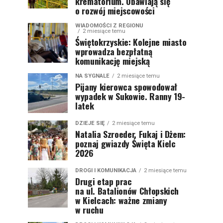
krematorium. Obawiają się
o rozwój miejscowości
WIADOMOŚCI Z REGIONU
2 miesiące temu
Świętokrzyskie: Kolejne miasto
wprowadza bezpłatną
komunikację miejską
NA SYGNALE
2 miesiące temu
Pijany kierowca spowodował
wypadek w Sukowie. Ranny 19-
latek
DZIEJE SIĘ
2 miesiące temu
Natalia Szroeder, Fukaj i Dżem:
poznaj gwiazdy Święta Kielc
2026
DROGI I KOMUNIKACJA
2 miesiące temu
Drugi etap prac
na ul. Batalionów Chłopskich
w Kielcach: ważne zmiany
w ruchu