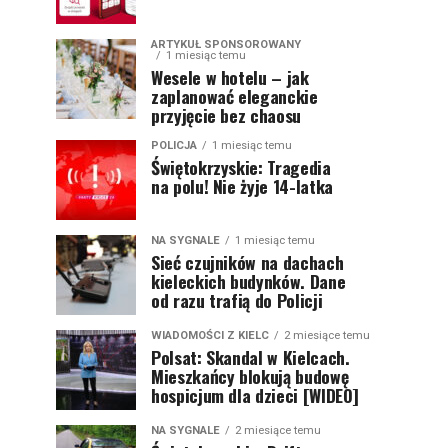
ARTYKUŁ SPONSOROWANY
1 miesiąc temu
Wesele w hotelu – jak
zaplanować eleganckie
przyjęcie bez chaosu
POLICJA
1 miesiąc temu
Świętokrzyskie: Tragedia
na polu! Nie żyje 14-latka
NA SYGNALE
1 miesiąc temu
Sieć czujników na dachach
kieleckich budynków. Dane
od razu trafią do Policji
WIADOMOŚCI Z KIELC
2 miesiące temu
Polsat: Skandal w Kielcach.
Mieszkańcy blokują budowę
hospicjum dla dzieci [WIDEO]
NA SYGNALE
2 miesiące temu