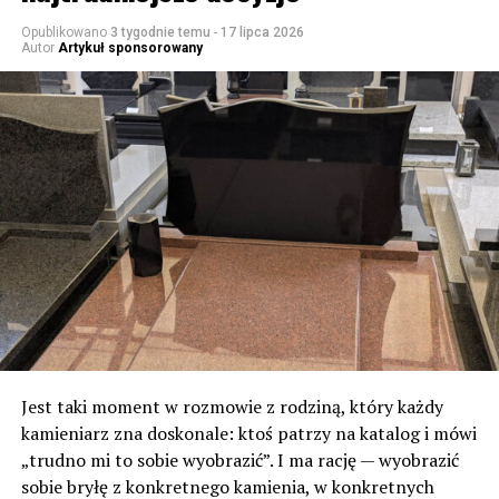
Opublikowano
3 tygodnie temu
-
17 lipca 2026
Autor
Artykuł sponsorowany
Jest taki moment w rozmowie z rodziną, który każdy
kamieniarz zna doskonale: ktoś patrzy na katalog i mówi
„trudno mi to sobie wyobrazić”. I ma rację — wyobrazić
sobie bryłę z konkretnego kamienia, w konkretnych