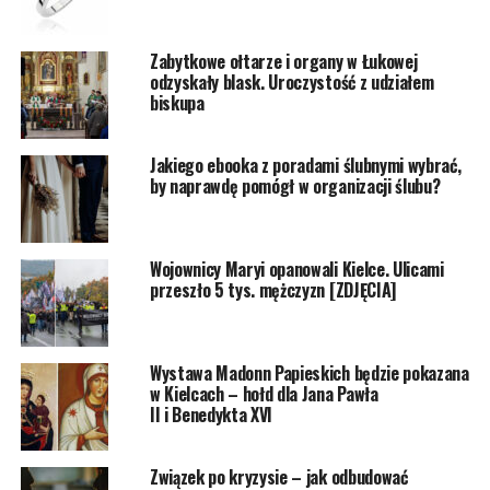
Zabytkowe ołtarze i organy w Łukowej
odzyskały blask. Uroczystość z udziałem
biskupa
Jakiego ebooka z poradami ślubnymi wybrać,
by naprawdę pomógł w organizacji ślubu?
Wojownicy Maryi opanowali Kielce. Ulicami
przeszło 5 tys. mężczyzn [ZDJĘCIA]
Wystawa Madonn Papieskich będzie pokazana
w Kielcach – hołd dla Jana Pawła
II i Benedykta XVI
Związek po kryzysie – jak odbudować