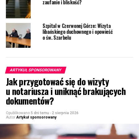
zaufanie i bliskość?
Szpital w Czerwonej Górze: Wizyta
libańskiego duchownego i opowieść
o św. Szarbelu
ARTYKUŁ SPONSOROWANY
Jak przygotować się do wizyty
u notariusza i uniknąć brakujących
dokumentów?
Opublikowano
5 dni temu
-
2 sierpnia 2026
Autor
Artykuł sponsorowany