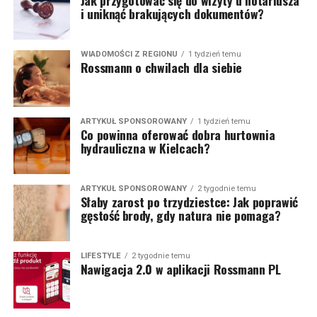
Jak przygotować się do wizyty u notariusza
i uniknąć brakujących dokumentów?
WIADOMOŚCI Z REGIONU
1 tydzień temu
Rossmann o chwilach dla siebie
ARTYKUŁ SPONSOROWANY
1 tydzień temu
Co powinna oferować dobra hurtownia
hydrauliczna w Kielcach?
ARTYKUŁ SPONSOROWANY
2 tygodnie temu
Słaby zarost po trzydziestce: Jak poprawić
gęstość brody, gdy natura nie pomaga?
LIFESTYLE
2 tygodnie temu
Nawigacja 2.0 w aplikacji Rossmann PL