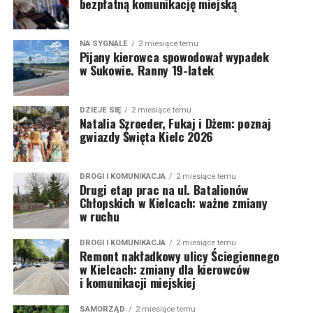
bezpłatną komunikację miejską
NA SYGNALE
2 miesiące temu
Pijany kierowca spowodował wypadek
w Sukowie. Ranny 19-latek
DZIEJE SIĘ
2 miesiące temu
Natalia Szroeder, Fukaj i Dżem: poznaj
gwiazdy Święta Kielc 2026
DROGI I KOMUNIKACJA
2 miesiące temu
Drugi etap prac na ul. Batalionów
Chłopskich w Kielcach: ważne zmiany
w ruchu
DROGI I KOMUNIKACJA
2 miesiące temu
Remont nakładkowy ulicy Ściegiennego
w Kielcach: zmiany dla kierowców
i komunikacji miejskiej
SAMORZĄD
2 miesiące temu