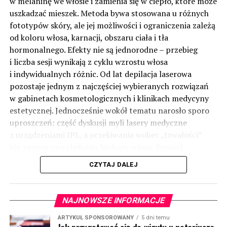
w melaninę we włosie i zamienia się w ciepło, które może
uszkadzać mieszek. Metoda bywa stosowana u różnych
fototypów skóry, ale jej możliwości i ograniczenia zależą
od koloru włosa, karnacji, obszaru ciała i tła
hormonalnego. Efekty nie są jednorodne – przebieg
i liczba sesji wynikają z cyklu wzrostu włosa
i indywidualnych różnic. Od lat depilacja laserowa
pozostaje jednym z najczęściej wybieranych rozwiązań
w gabinetach kosmetologicznych i klinikach medycyny
estetycznej. Jednocześnie wokół tematu narosło sporo
uproszczeń: część dyskusji myli lasery medyczne
z urządzeniami IPL, a oczekiwania wobec „trwałości”
nie zawsze uwzględniają biologię włosa. Poniżej
uporządkowano najważniejsze informacje: jak działa
CZYTAJ DALEJ
technologia, kiedy ma uzasadnienie i o czym pamiętać
w praktyce.
(więcej…)
NAJNOWSZE INFORMACJE
ARTYKUŁ SPONSOROWANY
5 dni temu