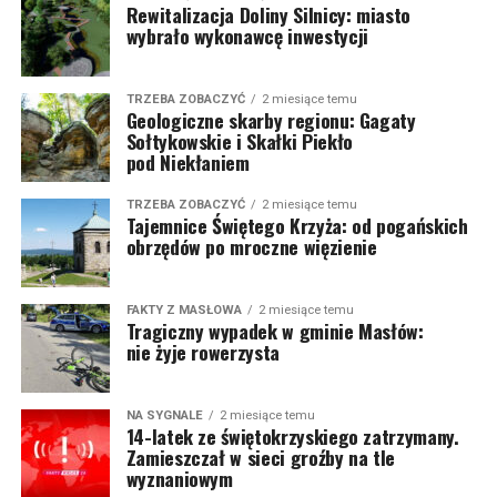
Rewitalizacja Doliny Silnicy: miasto
wybrało wykonawcę inwestycji
TRZEBA ZOBACZYĆ
2 miesiące temu
Geologiczne skarby regionu: Gagaty
Sołtykowskie i Skałki Piekło
pod Niekłaniem
TRZEBA ZOBACZYĆ
2 miesiące temu
Tajemnice Świętego Krzyża: od pogańskich
obrzędów po mroczne więzienie
FAKTY Z MASŁOWA
2 miesiące temu
Tragiczny wypadek w gminie Masłów:
nie żyje rowerzysta
NA SYGNALE
2 miesiące temu
14-latek ze świętokrzyskiego zatrzymany.
Zamieszczał w sieci groźby na tle
wyznaniowym