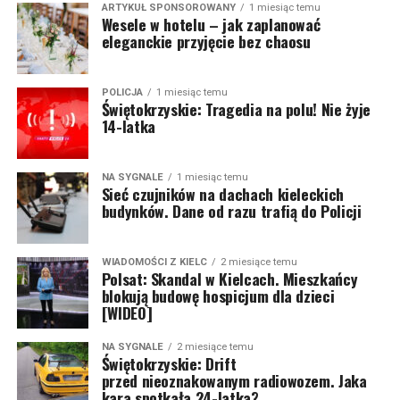
ARTYKUŁ SPONSOROWANY
1 miesiąc temu
Wesele w hotelu – jak zaplanować
eleganckie przyjęcie bez chaosu
POLICJA
1 miesiąc temu
Świętokrzyskie: Tragedia na polu! Nie żyje
14-latka
NA SYGNALE
1 miesiąc temu
Sieć czujników na dachach kieleckich
budynków. Dane od razu trafią do Policji
WIADOMOŚCI Z KIELC
2 miesiące temu
Polsat: Skandal w Kielcach. Mieszkańcy
blokują budowę hospicjum dla dzieci
[WIDEO]
NA SYGNALE
2 miesiące temu
Świętokrzyskie: Drift
przed nieoznakowanym radiowozem. Jaka
kara spotkała 24-latka?