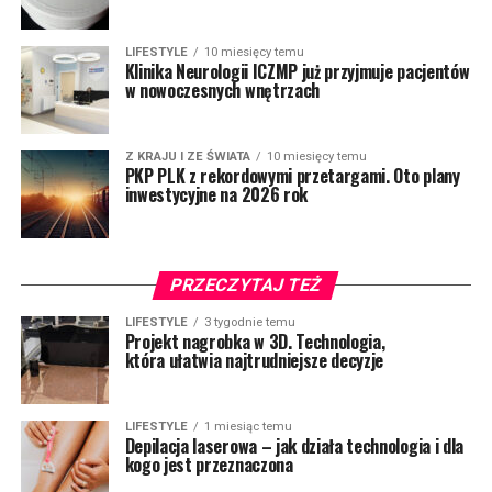
LIFESTYLE
10 miesięcy temu
Klinika Neurologii ICZMP już przyjmuje pacjentów
w nowoczesnych wnętrzach
Z KRAJU I ZE ŚWIATA
10 miesięcy temu
PKP PLK z rekordowymi przetargami. Oto plany
inwestycyjne na 2026 rok
PRZECZYTAJ TEŻ
LIFESTYLE
3 tygodnie temu
Projekt nagrobka w 3D. Technologia,
która ułatwia najtrudniejsze decyzje
LIFESTYLE
1 miesiąc temu
Depilacja laserowa – jak działa technologia i dla
kogo jest przeznaczona