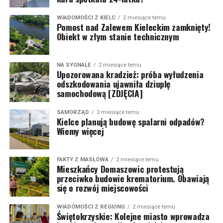
WIADOMOŚCI Z KIELC
2 miesiące temu
Pomost nad Zalewem Kieleckim zamknięty!
Obiekt w złym stanie technicznym
NA SYGNALE
2 miesiące temu
Upozorowana kradzież: próba wyłudzenia
odszkodowania ujawniła dziuplę
samochodową [ZDJĘCIA]
SAMORZĄD
2 miesiące temu
Kielce planują budowę spalarni odpadów?
Wiemy więcej
FAKTY Z MASŁOWA
2 miesiące temu
Mieszkańcy Domaszowic protestują
przeciwko budowie krematorium. Obawiają
się o rozwój miejscowości
WIADOMOŚCI Z REGIONU
2 miesiące temu
Świętokrzyskie: Kolejne miasto wprowadza