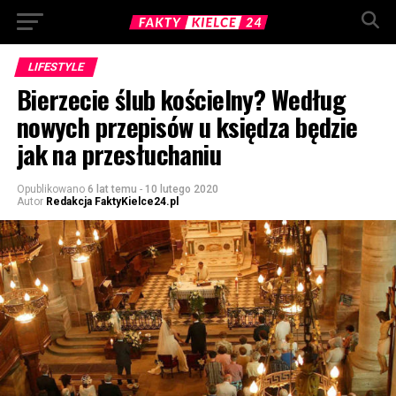
LIFESTYLE
Bierzecie ślub kościelny? Według
nowych przepisów u księdza będzie
jak na przesłuchaniu
Opublikowano
6 lat temu
-
10 lutego 2020
Autor
Redakcja FaktyKielce24.pl