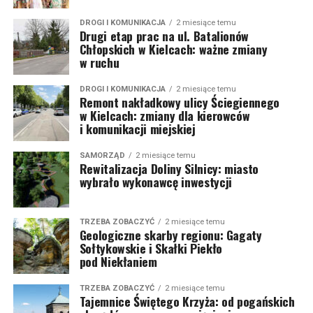
DROGI I KOMUNIKACJA
2 miesiące temu
Drugi etap prac na ul. Batalionów
Chłopskich w Kielcach: ważne zmiany
w ruchu
DROGI I KOMUNIKACJA
2 miesiące temu
Remont nakładkowy ulicy Ściegiennego
w Kielcach: zmiany dla kierowców
i komunikacji miejskiej
SAMORZĄD
2 miesiące temu
Rewitalizacja Doliny Silnicy: miasto
wybrało wykonawcę inwestycji
TRZEBA ZOBACZYĆ
2 miesiące temu
Geologiczne skarby regionu: Gagaty
Sołtykowskie i Skałki Piekło
pod Niekłaniem
TRZEBA ZOBACZYĆ
2 miesiące temu
Tajemnice Świętego Krzyża: od pogańskich