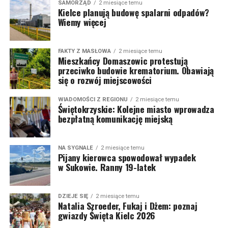
SAMORZĄD
2 miesiące temu
Kielce planują budowę spalarni odpadów?
Wiemy więcej
FAKTY Z MASŁOWA
2 miesiące temu
Mieszkańcy Domaszowic protestują
przeciwko budowie krematorium. Obawiają
się o rozwój miejscowości
WIADOMOŚCI Z REGIONU
2 miesiące temu
Świętokrzyskie: Kolejne miasto wprowadza
bezpłatną komunikację miejską
NA SYGNALE
2 miesiące temu
Pijany kierowca spowodował wypadek
w Sukowie. Ranny 19-latek
DZIEJE SIĘ
2 miesiące temu
Natalia Szroeder, Fukaj i Dżem: poznaj
gwiazdy Święta Kielc 2026