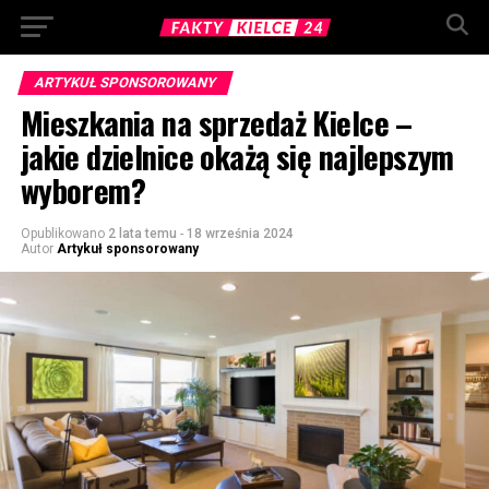
ARTYKUŁ SPONSOROWANY
Mieszkania na sprzedaż Kielce –
jakie dzielnice okażą się najlepszym
wyborem?
Opublikowano
2 lata temu
-
18 września 2024
Autor
Artykuł sponsorowany