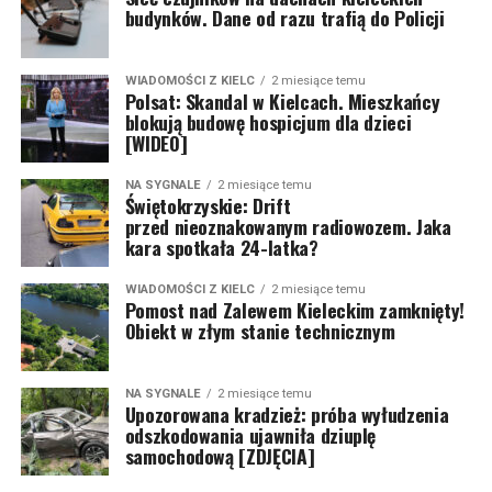
budynków. Dane od razu trafią do Policji
WIADOMOŚCI Z KIELC
2 miesiące temu
Polsat: Skandal w Kielcach. Mieszkańcy
blokują budowę hospicjum dla dzieci
[WIDEO]
NA SYGNALE
2 miesiące temu
Świętokrzyskie: Drift
przed nieoznakowanym radiowozem. Jaka
kara spotkała 24-latka?
WIADOMOŚCI Z KIELC
2 miesiące temu
Pomost nad Zalewem Kieleckim zamknięty!
Obiekt w złym stanie technicznym
NA SYGNALE
2 miesiące temu
Upozorowana kradzież: próba wyłudzenia
odszkodowania ujawniła dziuplę
samochodową [ZDJĘCIA]