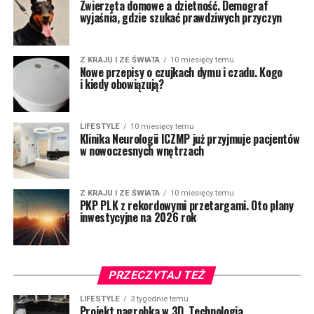
Zwierzęta domowe a dzietność. Demograf
wyjaśnia, gdzie szukać prawdziwych przyczyn
Z KRAJU I ZE ŚWIATA
10 miesięcy temu
Nowe przepisy o czujkach dymu i czadu. Kogo
i kiedy obowiązują?
LIFESTYLE
10 miesięcy temu
Klinika Neurologii ICZMP już przyjmuje pacjentów
w nowoczesnych wnętrzach
Z KRAJU I ZE ŚWIATA
10 miesięcy temu
PKP PLK z rekordowymi przetargami. Oto plany
inwestycyjne na 2026 rok
PRZECZYTAJ TEŻ
LIFESTYLE
3 tygodnie temu
Projekt nagrobka w 3D. Technologia,