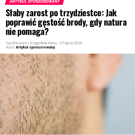
ARTYKUŁ SPONSOROWANY
Słaby zarost po trzydziestce: Jak
poprawić gęstość brody, gdy natura
nie pomaga?
Opublikowano
2 tygodnie temu
-
27 lipca 2026
Autor
Artykuł sponsorowany