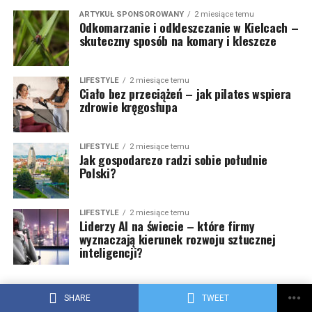
ARTYKUŁ SPONSOROWANY
2 miesiące temu
Odkomarzanie i odkleszczanie w Kielcach –
skuteczny sposób na komary i kleszcze
LIFESTYLE
2 miesiące temu
Ciało bez przeciążeń – jak pilates wspiera
zdrowie kręgosłupa
LIFESTYLE
2 miesiące temu
Jak gospodarczo radzi sobie południe
Polski?
LIFESTYLE
2 miesiące temu
Liderzy AI na świecie – które firmy
wyznaczają kierunek rozwoju sztucznej
inteligencji?
LIFESTYLE
2 miesiące temu
SHARE
TWEET
Męskie detale z klasą. Dlaczego biżuteria