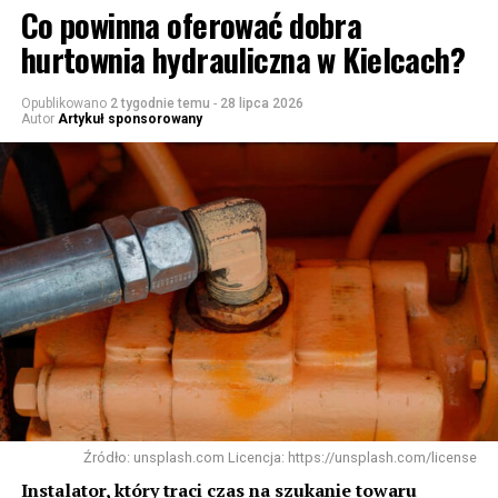
Co powinna oferować dobra
hurtownia hydrauliczna w Kielcach?
Opublikowano
2 tygodnie temu
-
28 lipca 2026
Autor
Artykuł sponsorowany
Źródło: unsplash.com Licencja: https://unsplash.com/license
Instalator, który traci czas na szukanie towaru