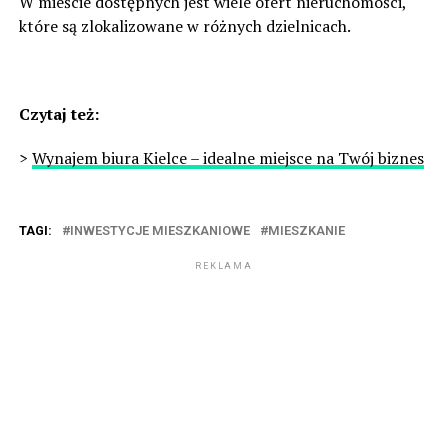
W mieście dostępnych jest wiele ofert nieruchomości,
które są zlokalizowane w różnych dzielnicach.
Czytaj też:
>
Wynajem biura Kielce – idealne miejsce na Twój biznes
TAGI:
INWESTYCJE MIESZKANIOWE
MIESZKANIE
REKLAMA