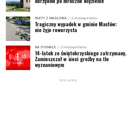
obrzędów po mroczne więzienie
FAKTY Z MASŁOWA
2 miesiące temu
Tragiczny wypadek w gminie Masłów:
nie żyje rowerzysta
NA SYGNALE
2 miesiące temu
14-latek ze świętokrzyskiego zatrzymany.
Zamieszczał w sieci groźby na tle
wyznaniowym
REKLAMA