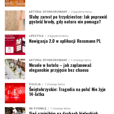
ARTYKUŁ SPONSOROWANY
2 tygodnie temu
Słaby zarost po trzydziestce: Jak poprawić
gęstość brody, gdy natura nie pomaga?
LIFESTYLE
2 tygodnie temu
Nawigacja 2.0 w aplikacji Rossmann PL
ARTYKUŁ SPONSOROWANY
1 miesiąc temu
Wesele w hotelu – jak zaplanować
eleganckie przyjęcie bez chaosu
POLICJA
1 miesiąc temu
Świętokrzyskie: Tragedia na polu! Nie żyje
14-latka
NA SYGNALE
1 miesiąc temu
Sieć czujników na dachach kieleckich