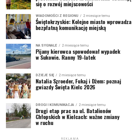
się o rozwój miejscowości
WIADOMOŚCI Z REGIONU
2 miesiące temu
Świętokrzyskie: Kolejne miasto wprowadza
bezpłatną komunikację miejską
NA SYGNALE
2 miesiące temu
Pijany kierowca spowodował wypadek
w Sukowie. Ranny 19-latek
DZIEJE SIĘ
2 miesiące temu
Natalia Szroeder, Fukaj i Dżem: poznaj
gwiazdy Święta Kielc 2026
DROGI I KOMUNIKACJA
2 miesiące temu
Drugi etap prac na ul. Batalionów
Chłopskich w Kielcach: ważne zmiany
w ruchu
REKLAMA