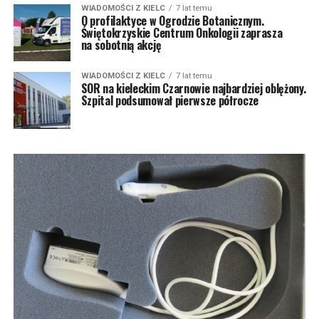
WIADOMOŚCI Z KIELC
7 lat temu
O profilaktyce w Ogrodzie Botanicznym.
Świętokrzyskie Centrum Onkologii zaprasza
na sobotnią akcję
WIADOMOŚCI Z KIELC
7 lat temu
SOR na kieleckim Czarnowie najbardziej oblężony.
Szpital podsumował pierwsze półrocze