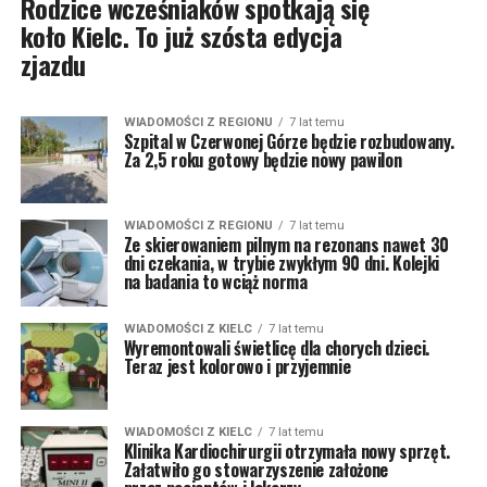
Rodzice wcześniaków spotkają się
koło Kielc. To już szósta edycja
zjazdu
WIADOMOŚCI Z REGIONU
7 lat temu
Szpital w Czerwonej Górze będzie rozbudowany.
Za 2,5 roku gotowy będzie nowy pawilon
WIADOMOŚCI Z REGIONU
7 lat temu
Ze skierowaniem pilnym na rezonans nawet 30
dni czekania, w trybie zwykłym 90 dni. Kolejki
na badania to wciąż norma
WIADOMOŚCI Z KIELC
7 lat temu
Wyremontowali świetlicę dla chorych dzieci.
Teraz jest kolorowo i przyjemnie
WIADOMOŚCI Z KIELC
7 lat temu
Klinika Kardiochirurgii otrzymała nowy sprzęt.
Załatwiło go stowarzyszenie założone