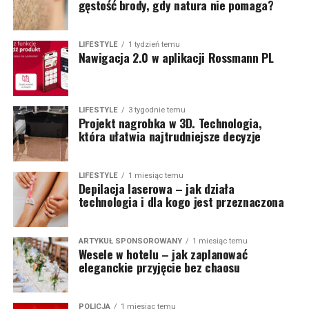
gęstość brody, gdy natura nie pomaga?
LIFESTYLE
1 tydzień temu
Nawigacja 2.0 w aplikacji Rossmann PL
LIFESTYLE
3 tygodnie temu
Projekt nagrobka w 3D. Technologia,
która ułatwia najtrudniejsze decyzje
LIFESTYLE
1 miesiąc temu
Depilacja laserowa – jak działa
technologia i dla kogo jest przeznaczona
ARTYKUŁ SPONSOROWANY
1 miesiąc temu
Wesele w hotelu – jak zaplanować
eleganckie przyjęcie bez chaosu
POLICJA
1 miesiąc temu