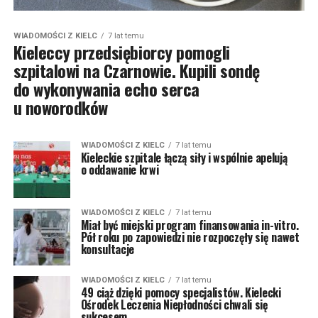
WIADOMOŚCI Z KIELC
7 lat temu
Kieleccy przedsiębiorcy pomogli
szpitalowi na Czarnowie. Kupili sondę
do wykonywania echo serca
u noworodków
WIADOMOŚCI Z KIELC
7 lat temu
Kieleckie szpitale łączą siły i wspólnie apelują
o oddawanie krwi
WIADOMOŚCI Z KIELC
7 lat temu
Miał być miejski program finansowania in-vitro.
Pół roku po zapowiedzi nie rozpoczęły się nawet
konsultacje
WIADOMOŚCI Z KIELC
7 lat temu
49 ciąż dzięki pomocy specjalistów. Kielecki
Ośrodek Leczenia Niepłodności chwali się
sukcesem