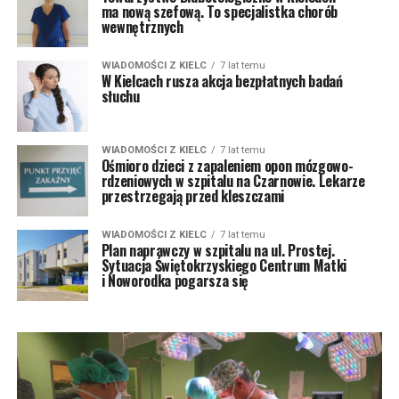
ma nową szefową. To specjalistka chorób
wewnętrznych
WIADOMOŚCI Z KIELC
7 lat temu
W Kielcach rusza akcja bezpłatnych badań
słuchu
WIADOMOŚCI Z KIELC
7 lat temu
Ośmioro dzieci z zapaleniem opon mózgowo-
rdzeniowych w szpitalu na Czarnowie. Lekarze
przestrzegają przed kleszczami
WIADOMOŚCI Z KIELC
7 lat temu
Plan naprawczy w szpitalu na ul. Prostej.
Sytuacja Świętokrzyskiego Centrum Matki
i Noworodka pogarsza się