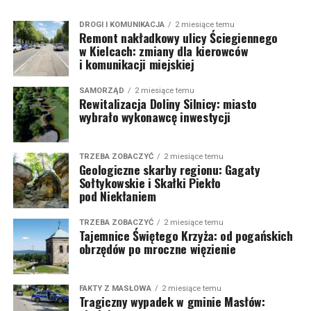
DROGI I KOMUNIKACJA
2 miesiące temu
Remont nakładkowy ulicy Ściegiennego
w Kielcach: zmiany dla kierowców
i komunikacji miejskiej
SAMORZĄD
2 miesiące temu
Rewitalizacja Doliny Silnicy: miasto
wybrało wykonawcę inwestycji
TRZEBA ZOBACZYĆ
2 miesiące temu
Geologiczne skarby regionu: Gagaty
Sołtykowskie i Skałki Piekło
pod Niekłaniem
TRZEBA ZOBACZYĆ
2 miesiące temu
Tajemnice Świętego Krzyża: od pogańskich
obrzędów po mroczne więzienie
FAKTY Z MASŁOWA
2 miesiące temu
Tragiczny wypadek w gminie Masłów: