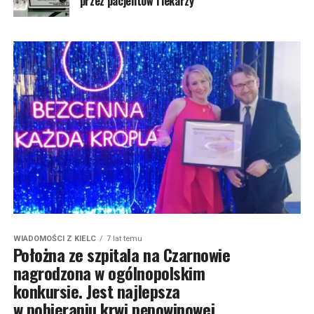
przez pacjentów i lekarzy
WIADOMOŚCI Z KIELC
7 lat temu
Położna ze szpitala na Czarnowie
nagrodzona w ogólnopolskim
konkursie. Jest najlepsza
w pobieraniu krwi pępowinowej