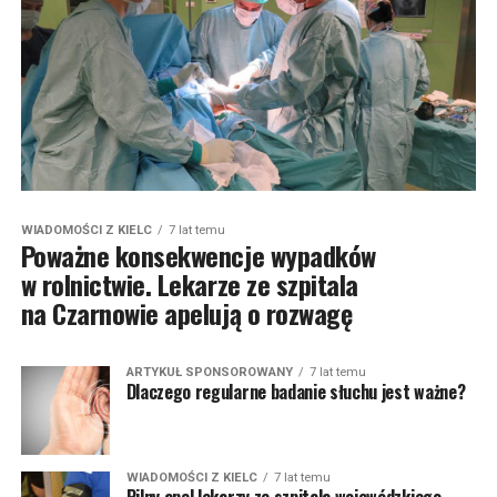
WIADOMOŚCI Z KIELC
7 lat temu
Poważne konsekwencje wypadków
w rolnictwie. Lekarze ze szpitala
na Czarnowie apelują o rozwagę
ARTYKUŁ SPONSOROWANY
7 lat temu
Dlaczego regularne badanie słuchu jest ważne?
WIADOMOŚCI Z KIELC
7 lat temu
Pilny apel lekarzy ze szpitala wojewódzkiego.