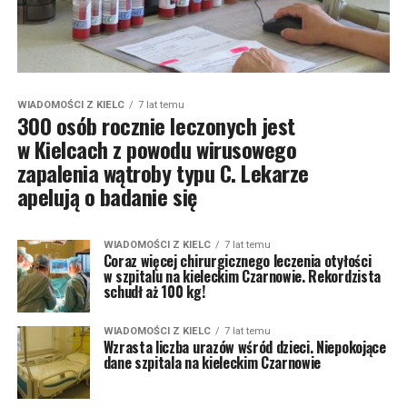
WIADOMOŚCI Z KIELC
7 lat temu
300 osób rocznie leczonych jest
w Kielcach z powodu wirusowego
zapalenia wątroby typu C. Lekarze
apelują o badanie się
WIADOMOŚCI Z KIELC
7 lat temu
Coraz więcej chirurgicznego leczenia otyłości
w szpitalu na kieleckim Czarnowie. Rekordzista
schudł aż 100 kg!
WIADOMOŚCI Z KIELC
7 lat temu
Wzrasta liczba urazów wśród dzieci. Niepokojące
dane szpitala na kieleckim Czarnowie