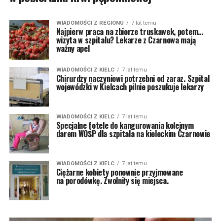
WIADOMOŚCI Z REGIONU
7 lat temu
Najpierw praca na zbiorze truskawek, potem…
wizyta w szpitalu? Lekarze z Czarnowa mają
ważny apel
WIADOMOŚCI Z KIELC
7 lat temu
Chirurdzy naczyniowi potrzebni od zaraz. Szpital
wojewódzki w Kielcach pilnie poszukuje lekarzy
WIADOMOŚCI Z KIELC
7 lat temu
Specjalne fotele do kangurowania kolejnym
darem WOŚP dla szpitala na kieleckim Czarnowie
WIADOMOŚCI Z KIELC
7 lat temu
Ciężarne kobiety ponownie przyjmowane
na porodówkę. Zwolniły się miejsca.