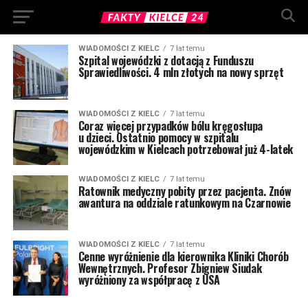
WIADOMOŚCI Z KIELC
7 lat temu
Szpital wojewódzki z dotacją z Funduszu
Sprawiedliwości. 4 mln złotych na nowy sprzęt
WIADOMOŚCI Z KIELC
7 lat temu
Coraz więcej przypadków bólu kręgosłupa
u dzieci. Ostatnio pomocy w szpitalu
wojewódzkim w Kielcach potrzebował już 4-latek
WIADOMOŚCI Z KIELC
7 lat temu
Ratownik medyczny pobity przez pacjenta. Znów
awantura na oddziale ratunkowym na Czarnowie
WIADOMOŚCI Z KIELC
7 lat temu
Cenne wyróżnienie dla kierownika Kliniki Chorób
Wewnętrznych. Profesor Zbigniew Siudak
wyróżniony za współpracę z USA