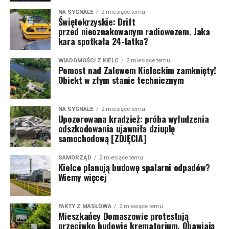
NA SYGNALE
2 miesiące temu
Świętokrzyskie: Drift
przed nieoznakowanym radiowozem. Jaka
kara spotkała 24-latka?
WIADOMOŚCI Z KIELC
2 miesiące temu
Pomost nad Zalewem Kieleckim zamknięty!
Obiekt w złym stanie technicznym
NA SYGNALE
2 miesiące temu
Upozorowana kradzież: próba wyłudzenia
odszkodowania ujawniła dziuplę
samochodową [ZDJĘCIA]
SAMORZĄD
2 miesiące temu
Kielce planują budowę spalarni odpadów?
Wiemy więcej
FAKTY Z MASŁOWA
2 miesiące temu
Mieszkańcy Domaszowic protestują
przeciwko budowie krematorium. Obawiają