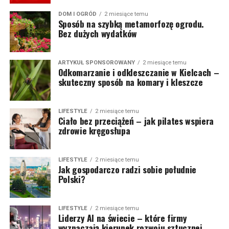
DOM I OGRÓD
2 miesiące temu
Sposób na szybką metamorfozę ogrodu.
Bez dużych wydatków
ARTYKUŁ SPONSOROWANY
2 miesiące temu
Odkomarzanie i odkleszczanie w Kielcach –
skuteczny sposób na komary i kleszcze
LIFESTYLE
2 miesiące temu
Ciało bez przeciążeń – jak pilates wspiera
zdrowie kręgosłupa
LIFESTYLE
2 miesiące temu
Jak gospodarczo radzi sobie południe
Polski?
LIFESTYLE
2 miesiące temu
Liderzy AI na świecie – które firmy
wyznaczają kierunek rozwoju sztucznej