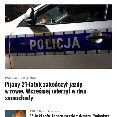
POLICJA
3 lata temu
Pijany 21-latek zakończył jazdę
w rowie. Wcześniej uderzył w dwa
samochody
POLICJA
3 lata temu
15 hektarów terenu poszło z dymem. Podpalacz