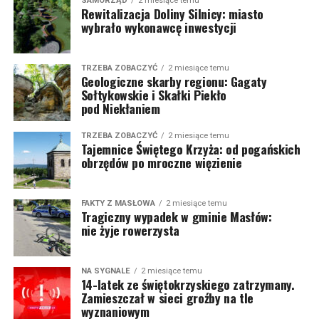
SAMORZĄD
2 miesiące temu
Rewitalizacja Doliny Silnicy: miasto
wybrało wykonawcę inwestycji
TRZEBA ZOBACZYĆ
2 miesiące temu
Geologiczne skarby regionu: Gagaty
Sołtykowskie i Skałki Piekło
pod Niekłaniem
TRZEBA ZOBACZYĆ
2 miesiące temu
Tajemnice Świętego Krzyża: od pogańskich
obrzędów po mroczne więzienie
FAKTY Z MASŁOWA
2 miesiące temu
Tragiczny wypadek w gminie Masłów:
nie żyje rowerzysta
NA SYGNALE
2 miesiące temu
14-latek ze świętokrzyskiego zatrzymany.
Zamieszczał w sieci groźby na tle
wyznaniowym