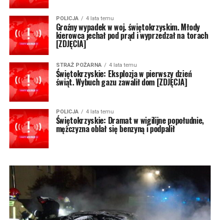
POLICJA
4 lata temu
Groźny wypadek w woj. świętokrzyskim. Młody
kierowca jechał pod prąd i wyprzedzał na torach
[ZDJĘCIA]
STRAŻ POŻARNA
4 lata temu
Świętokrzyskie: Eksplozja w pierwszy dzień
świąt. Wybuch gazu zawalił dom [ZDJĘCJA]
POLICJA
4 lata temu
Świętokrzyskie: Dramat w wigilijne popołudnie,
mężczyzna oblał się benzyną i podpalił