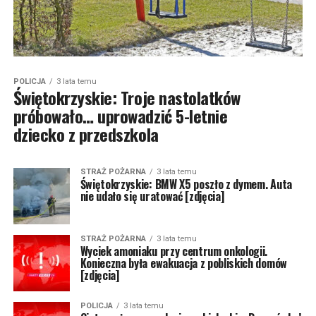
POLICJA
3 lata temu
Świętokrzyskie: Troje nastolatków
próbowało… uprowadzić 5-letnie
dziecko z przedszkola
STRAŻ POŻARNA
3 lata temu
Świętokrzyskie: BMW X5 poszło z dymem. Auta
nie udało się uratować [zdjęcia]
STRAŻ POŻARNA
3 lata temu
Wyciek amoniaku przy centrum onkologii.
Konieczna była ewakuacja z pobliskich domów
[zdjęcia]
POLICJA
3 lata temu