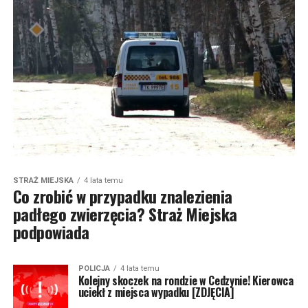
STRAŻ MIEJSKA
4 lata temu
Co zrobić w przypadku znalezienia
padłego zwierzęcia? Straż Miejska
podpowiada
POLICJA
4 lata temu
Kolejny skoczek na rondzie w Cedzynie! Kierowca
uciekł z miejsca wypadku [ZDJĘCIA]