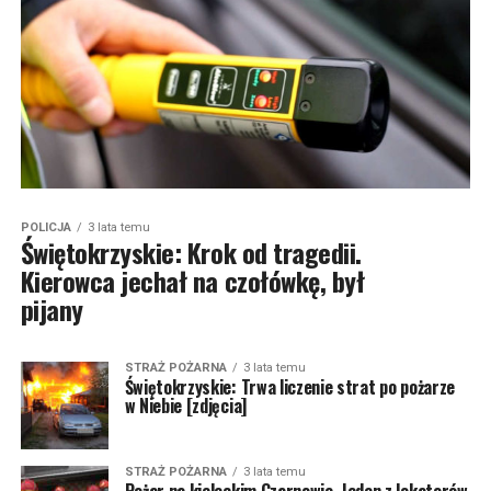
POLICJA
3 lata temu
Świętokrzyskie: Krok od tragedii.
Kierowca jechał na czołówkę, był
pijany
STRAŻ POŻARNA
3 lata temu
Świętokrzyskie: Trwa liczenie strat po pożarze
w Niebie [zdjęcia]
STRAŻ POŻARNA
3 lata temu
Pożar na kieleckim Czarnowie. Jeden z lokatorów