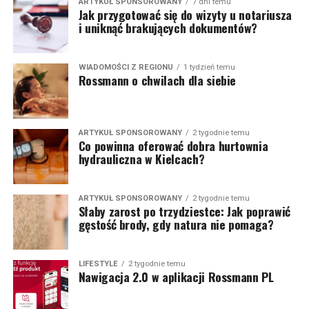
ARTYKUŁ SPONSOROWANY
7 dni temu
Jak przygotować się do wizyty u notariusza
i uniknąć brakujących dokumentów?
WIADOMOŚCI Z REGIONU
1 tydzień temu
Rossmann o chwilach dla siebie
ARTYKUŁ SPONSOROWANY
2 tygodnie temu
Co powinna oferować dobra hurtownia
hydrauliczna w Kielcach?
ARTYKUŁ SPONSOROWANY
2 tygodnie temu
Słaby zarost po trzydziestce: Jak poprawić
gęstość brody, gdy natura nie pomaga?
LIFESTYLE
2 tygodnie temu
Nawigacja 2.0 w aplikacji Rossmann PL