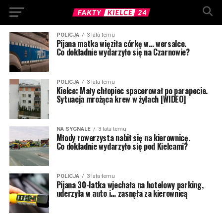
POLICJA
3 lata temu
Pijana matka więziła córkę w… wersalce.
Co dokładnie wydarzyło się na Czarnowie?
POLICJA
3 lata temu
Kielce: Mały chłopiec spacerował po parapecie.
Sytuacja mrożąca krew w żyłach [WIDEO]
NA SYGNALE
3 lata temu
Młody rowerzysta nabił się na kierownicę.
Co dokładnie wydarzyło się pod Kielcami?
POLICJA
3 lata temu
Pijana 30-latka wjechała na hotelowy parking,
uderzyła w auto i… zasnęła za kierownicą