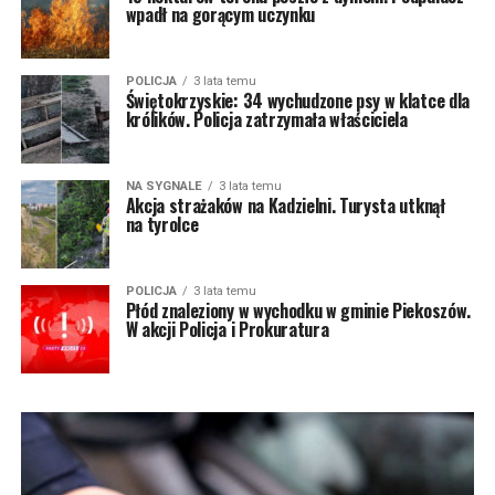
wpadł na gorącym uczynku
POLICJA
3 lata temu
Świętokrzyskie: 34 wychudzone psy w klatce dla
królików. Policja zatrzymała właściciela
NA SYGNALE
3 lata temu
Akcja strażaków na Kadzielni. Turysta utknął
na tyrolce
POLICJA
3 lata temu
Płód znaleziony w wychodku w gminie Piekoszów.
W akcji Policja i Prokuratura