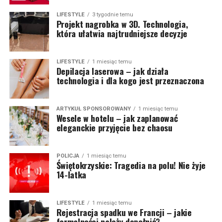
LIFESTYLE
3 tygodnie temu
Projekt nagrobka w 3D. Technologia,
która ułatwia najtrudniejsze decyzje
LIFESTYLE
1 miesiąc temu
Depilacja laserowa – jak działa
technologia i dla kogo jest przeznaczona
ARTYKUŁ SPONSOROWANY
1 miesiąc temu
Wesele w hotelu – jak zaplanować
eleganckie przyjęcie bez chaosu
POLICJA
1 miesiąc temu
Świętokrzyskie: Tragedia na polu! Nie żyje
14-latka
LIFESTYLE
1 miesiąc temu
Rejestracja spadku we Francji – jakie
formalności należy dopełnić?