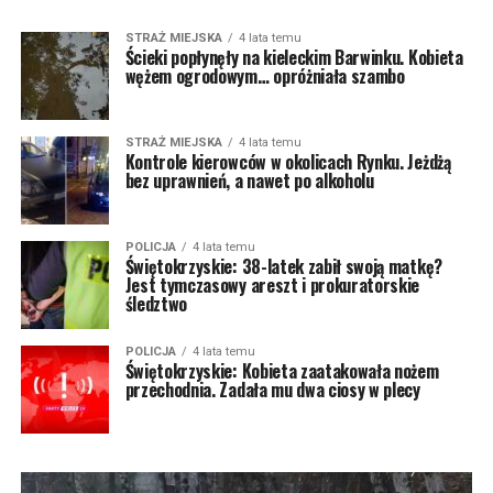
STRAŻ MIEJSKA
4 lata temu
Ścieki popłynęły na kieleckim Barwinku. Kobieta
wężem ogrodowym… opróżniała szambo
STRAŻ MIEJSKA
4 lata temu
Kontrole kierowców w okolicach Rynku. Jeżdżą
bez uprawnień, a nawet po alkoholu
POLICJA
4 lata temu
Świętokrzyskie: 38-latek zabił swoją matkę?
Jest tymczasowy areszt i prokuratorskie
śledztwo
POLICJA
4 lata temu
Świętokrzyskie: Kobieta zaatakowała nożem
przechodnia. Zadała mu dwa ciosy w plecy