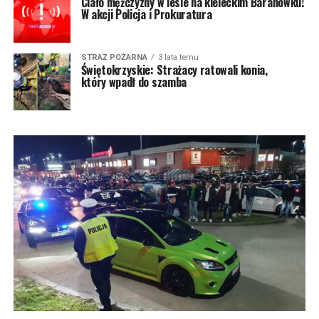
Ciało mężczyzny w lesie na kieleckim Baranówku!
W akcji Policja i Prokuratura
STRAŻ POŻARNA
3 lata temu
Świętokrzyskie: Strażacy ratowali konia,
który wpadł do szamba