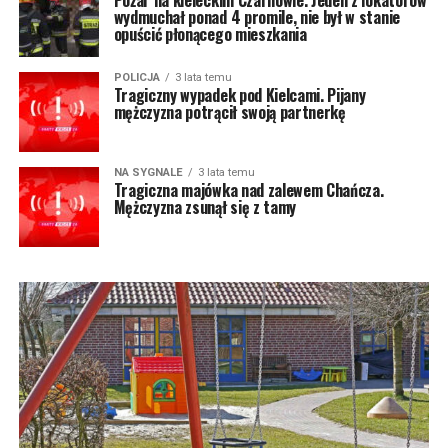
wydmuchał ponad 4 promile, nie był w stanie
opuścić płonącego mieszkania
POLICJA
3 lata temu
Tragiczny wypadek pod Kielcami. Pijany
mężczyzna potrącił swoją partnerkę
NA SYGNALE
3 lata temu
Tragiczna majówka nad zalewem Chańcza.
Mężczyzna zsunął się z tamy