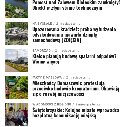
Pomost nad Zalewem Kieleckim zamknięty!
Obiekt w złym stanie technicznym
NA SYGNALE
2 miesiące temu
Upozorowana kradzież: próba wyłudzenia
odszkodowania ujawniła dziuplę
samochodową [ZDJĘCIA]
SAMORZĄD
2 miesiące temu
Kielce planują budowę spalarni odpadów?
Wiemy więcej
FAKTY Z MASŁOWA
2 miesiące temu
Mieszkańcy Domaszowic protestują
przeciwko budowie krematorium. Obawiają
się o rozwój miejscowości
WIADOMOŚCI Z REGIONU
2 miesiące temu
Świętokrzyskie: Kolejne miasto wprowadza
bezpłatną komunikację miejską