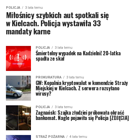
POLICJA
3 lata temu
Miłośnicy szybkich aut spotkali się
w Kielcach. Policja wystawiła 33
mandaty karne
POLICJA
3 lata temu
Śmiertelny wypadek na Kadzielni! 20-latka
spadła ze skał
PROKURATURA
3 lata temu
GW: Kopalnia kryptowalut w komendzie Straży
Miejskiej w Kielcach. Z serwera rozsyłano
wirusy?
POLICJA
3 lata temu
Zagnańsk: Szajka złodziei próbowała okraść
bankomat. Nagle pojawiła się Policja [ZDJĘCIA]
STRAŻ POŻARNA
4 lata temu