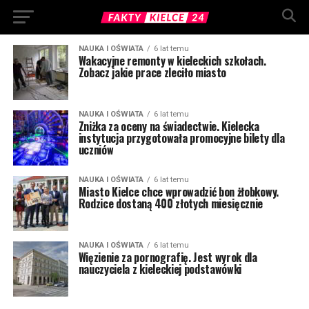
NAUKA I OŚWIATA
6 lat temu
Wakacyjne remonty w kieleckich szkołach.
Zobacz jakie prace zleciło miasto
NAUKA I OŚWIATA
6 lat temu
Zniżka za oceny na świadectwie. Kielecka
instytucja przygotowała promocyjne bilety dla
uczniów
NAUKA I OŚWIATA
6 lat temu
Miasto Kielce chce wprowadzić bon żłobkowy.
Rodzice dostaną 400 złotych miesięcznie
NAUKA I OŚWIATA
6 lat temu
Więzienie za pornografię. Jest wyrok dla
nauczyciela z kieleckiej podstawówki