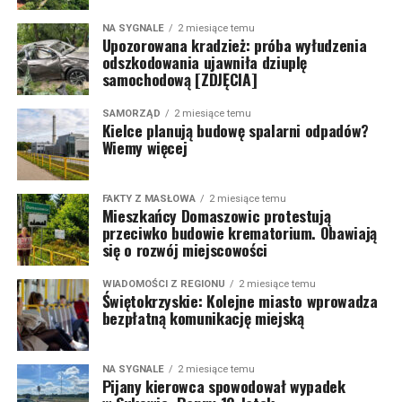
NA SYGNALE
2 miesiące temu
Upozorowana kradzież: próba wyłudzenia
odszkodowania ujawniła dziuplę
samochodową [ZDJĘCIA]
SAMORZĄD
2 miesiące temu
Kielce planują budowę spalarni odpadów?
Wiemy więcej
FAKTY Z MASŁOWA
2 miesiące temu
Mieszkańcy Domaszowic protestują
przeciwko budowie krematorium. Obawiają
się o rozwój miejscowości
WIADOMOŚCI Z REGIONU
2 miesiące temu
Świętokrzyskie: Kolejne miasto wprowadza
bezpłatną komunikację miejską
NA SYGNALE
2 miesiące temu
Pijany kierowca spowodował wypadek