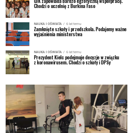
UJK zapowiada bardzo egzotyczną współpracę.
Chodzi o uczelnię z Burkina Faso
NAUKA I OŚWIATA
6 lat temu
Zamknięte szkoły i przedszkola. Podajemy ważne
wyjaśnienia ministerstwa
NAUKA I OŚWIATA
6 lat temu
Prezydent Kielc podejmuje decyzje w związku
z koronawirusem. Chodzi o szkoły i DPSy