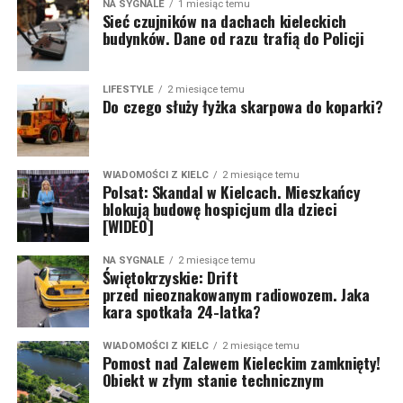
NA SYGNALE
1 miesiąc temu
Sieć czujników na dachach kieleckich
budynków. Dane od razu trafią do Policji
LIFESTYLE
2 miesiące temu
Do czego służy łyżka skarpowa do koparki?
WIADOMOŚCI Z KIELC
2 miesiące temu
Polsat: Skandal w Kielcach. Mieszkańcy
blokują budowę hospicjum dla dzieci
[WIDEO]
NA SYGNALE
2 miesiące temu
Świętokrzyskie: Drift
przed nieoznakowanym radiowozem. Jaka
kara spotkała 24-latka?
WIADOMOŚCI Z KIELC
2 miesiące temu
Pomost nad Zalewem Kieleckim zamknięty!
Obiekt w złym stanie technicznym