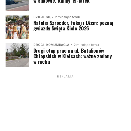
w Sukowie. Ranny 19-latek
DZIEJE SIĘ
2 miesiące temu
Natalia Szroeder, Fukaj i Dżem: poznaj
gwiazdy Święta Kielc 2026
DROGI I KOMUNIKACJA
2 miesiące temu
Drugi etap prac na ul. Batalionów
Chłopskich w Kielcach: ważne zmiany
w ruchu
REKLAMA