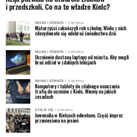
i przedszkoli. Co na to władze Kielc?
NAUKA I OŚWIATA
6 lat temu
Maturzyści zakończyli rok szkolny. Wielu z nich
zdecydowało się odebrać świadectwa dziś
NAUKA I OŚWIATA
6 lat temu
Uczniowie dostaną laptopy od miasta. Aby mogli
brać udział w zdalnych lekcjach
NAUKA I OŚWIATA
6 lat temu
Komputery i tablety do zdalnego nauczania
trafią do uczniów z Kielc. Wiemy na jakich
zasadach
DZIEJE SIĘ
6 lat temu
Juwenalia w Kielcach odwołane. Część imprez
przeniesiona na jesień