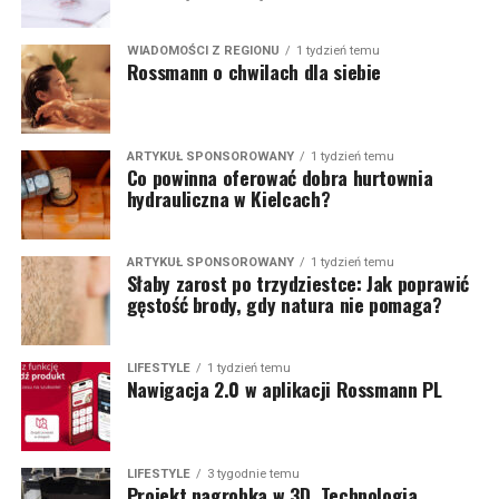
WIADOMOŚCI Z REGIONU
1 tydzień temu
Rossmann o chwilach dla siebie
ARTYKUŁ SPONSOROWANY
1 tydzień temu
Co powinna oferować dobra hurtownia
hydrauliczna w Kielcach?
ARTYKUŁ SPONSOROWANY
1 tydzień temu
Słaby zarost po trzydziestce: Jak poprawić
gęstość brody, gdy natura nie pomaga?
LIFESTYLE
1 tydzień temu
Nawigacja 2.0 w aplikacji Rossmann PL
LIFESTYLE
3 tygodnie temu
Projekt nagrobka w 3D. Technologia,