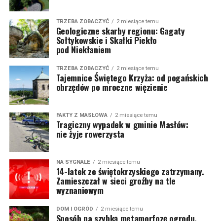
TRZEBA ZOBACZYĆ
2 miesiące temu
Geologiczne skarby regionu: Gagaty
Sołtykowskie i Skałki Piekło
pod Niekłaniem
TRZEBA ZOBACZYĆ
2 miesiące temu
Tajemnice Świętego Krzyża: od pogańskich
obrzędów po mroczne więzienie
FAKTY Z MASŁOWA
2 miesiące temu
Tragiczny wypadek w gminie Masłów:
nie żyje rowerzysta
NA SYGNALE
2 miesiące temu
14-latek ze świętokrzyskiego zatrzymany.
Zamieszczał w sieci groźby na tle
wyznaniowym
DOM I OGRÓD
2 miesiące temu
Sposób na szybką metamorfozę ogrodu.