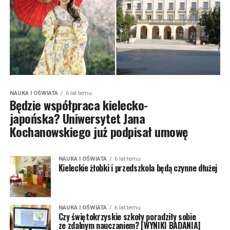
NAUKA I OŚWIATA
6 lat temu
Będzie współpraca kielecko-
japońska? Uniwersytet Jana
Kochanowskiego już podpisał umowę
NAUKA I OŚWIATA
6 lat temu
Kieleckie żłobki i przedszkola będą czynne dłużej
NAUKA I OŚWIATA
6 lat temu
Czy świętokrzyskie szkoły poradziły sobie
ze zdalnym nauczaniem? [WYNIKI BADANIA]