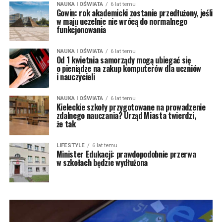
NAUKA I OŚWIATA
6 lat temu
Gowin: rok akademicki zostanie przedłużony, jeśli
w maju uczelnie nie wrócą do normalnego
funkcjonowania
NAUKA I OŚWIATA
6 lat temu
Od 1 kwietnia samorządy mogą ubiegać się
o pieniądze na zakup komputerów dla uczniów
i nauczycieli
NAUKA I OŚWIATA
6 lat temu
Kieleckie szkoły przygotowane na prowadzenie
zdalnego nauczania? Urząd Miasta twierdzi,
że tak
LIFESTYLE
6 lat temu
Minister Edukacji: prawdopodobnie przerwa
w szkołach będzie wydłużona