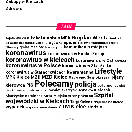
Zakupy w Kielcach
Zdrowie
TAGI
Bogdan Wenta
autobus MPK
alkohol
Agata Wojda
budżet
epidemia
drogówka
Ewa Łukomska
obywatelski
Busko Zdrój
gmina
komunikacja miejska
gmina Masłów
Chęciny
Inwestycje
koronawirus
koronawirus w Busku Zdroju
koronawirus w kielcach
koronawirus w Ostrowcu
koronawirus w Polsce
koronawirus w Skarżysku
Lifestyle
kwarantanna
koronawirus w Starachowicach
MZD Kielce
MPK Kielce
MZD
pijany
Ostrowiec Świętokrzyski
Polecamy
policja
kierowca
PiS
powiat
policjanci
powiat skarżyski
Rynek w Kielcach
buski
powiat ostrowiecki
Szpital
Skarżysko Kamienna
straż pożarna
Straż Miejska
wojewódzki w Kielcach
Targi Kielce
Urząd Miasta Kielce
ZTM Kielce
wypadek
złodziej
wyposażenie domu
REKLAMA