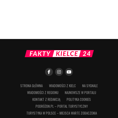
STRONA GŁÓWNA
WIADOMOŚCI Z KIELC
NA SYGNALE
WIADOMOŚCI Z REGIONU
NAJNOWSZE W PORTALU
KONTAKT Z REDAKCJĄ
POLITYKA COOKIES
PODRÓŻON.PL – PORTAL TURYSTYCZNY
TURYSTYKA W POLSCE – MIEJSCA WARTE ZOBACZENIA