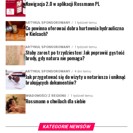
Nawigacja 2.0 w aplikacji Rossmann PL
ARTYKUŁ SPONSOROWANY
1 tydzień temu
Co powinna oferować dobra hurtownia hydrauliczna
w Kielcach?
ARTYKUŁ SPONSOROWANY
1 tydzień temu
Słaby zarost po trzydziestce: Jak poprawić gęstość
brody, gdy natura nie pomaga?
ARTYKUŁ SPONSOROWANY
4 dni temu
Jak przygotować się do wizyty u notariusza i uniknąć
brakujących dokumentów?
WIADOMOŚCI Z REGIONU
1 tydzień temu
Rossmann o chwilach dla siebie
KATEGORIE NEWSÓW