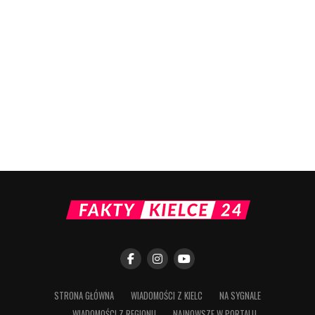
STRONA GŁÓWNA
WIADOMOŚCI Z KIELC
NA SYGNALE
WIADOMOŚCI Z REGIONU
NAJNOWSZE W PORTALU