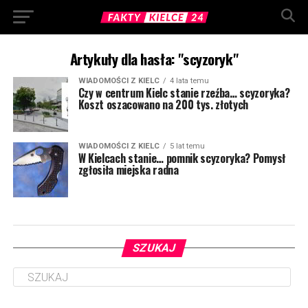
Artykuły dla hasła: "scyzoryk"
WIADOMOŚCI Z KIELC
4 lata temu
Czy w centrum Kielc stanie rzeźba… scyzoryka?
Koszt oszacowano na 200 tys. złotych
WIADOMOŚCI Z KIELC
5 lat temu
W Kielcach stanie… pomnik scyzoryka? Pomysł
zgłosiła miejska radna
SZUKAJ