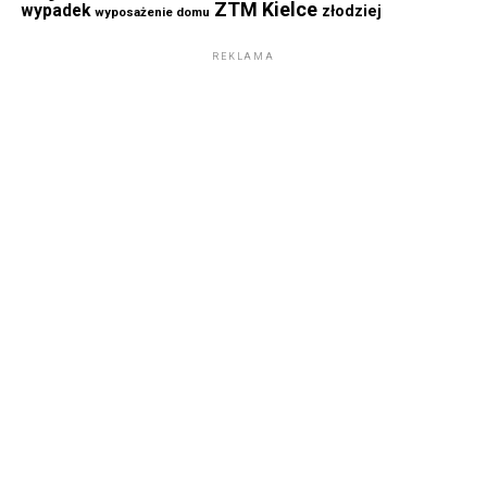
ZTM Kielce
wypadek
złodziej
wyposażenie domu
REKLAMA