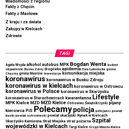
Wiadomości z regionu
Fakty z Chęcin
Fakty z Masłowa
Z kraju i ze świata
Zakupy w Kielcach
Zdrowie
TAGI
Bogdan Wenta
autobus MPK
alkohol
Agata Wojda
budżet
epidemia
drogówka
Ewa Łukomska
obywatelski
Busko Zdrój
gmina
komunikacja miejska
gmina Masłów
Chęciny
Inwestycje
koronawirus
koronawirus w Busku Zdroju
koronawirus w kielcach
koronawirus w Ostrowcu
koronawirus w Polsce
koronawirus w Skarżysku
Lifestyle
kwarantanna
koronawirus w Starachowicach
MZD Kielce
MPK Kielce
MZD
pijany
Ostrowiec Świętokrzyski
Polecamy
policja
kierowca
PiS
powiat
policjanci
powiat skarżyski
Rynek w Kielcach
buski
powiat ostrowiecki
Szpital
Skarżysko Kamienna
straż pożarna
Straż Miejska
wojewódzki w Kielcach
Targi Kielce
Urząd Miasta Kielce