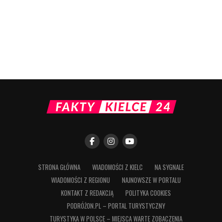
STRONA GŁÓWNA
WIADOMOŚCI Z KIELC
NA SYGNALE
WIADOMOŚCI Z REGIONU
NAJNOWSZE W PORTALU
KONTAKT Z REDAKCJĄ
POLITYKA COOKIES
PODRÓŻON.PL – PORTAL TURYSTYCZNY
TURYSTYKA W POLSCE – MIEJSCA WARTE ZOBACZENIA