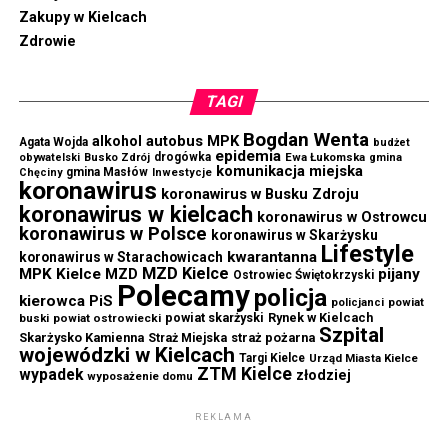
Zakupy w Kielcach
Zdrowie
TAGI
Bogdan Wenta
autobus MPK
alkohol
Agata Wojda
budżet
epidemia
drogówka
Ewa Łukomska
obywatelski
Busko Zdrój
gmina
komunikacja miejska
gmina Masłów
Chęciny
Inwestycje
koronawirus
koronawirus w Busku Zdroju
koronawirus w kielcach
koronawirus w Ostrowcu
koronawirus w Polsce
koronawirus w Skarżysku
Lifestyle
kwarantanna
koronawirus w Starachowicach
MZD Kielce
MPK Kielce
MZD
pijany
Ostrowiec Świętokrzyski
Polecamy
policja
kierowca
PiS
powiat
policjanci
powiat skarżyski
Rynek w Kielcach
buski
powiat ostrowiecki
Szpital
Skarżysko Kamienna
straż pożarna
Straż Miejska
wojewódzki w Kielcach
Targi Kielce
Urząd Miasta Kielce
ZTM Kielce
wypadek
złodziej
wyposażenie domu
REKLAMA