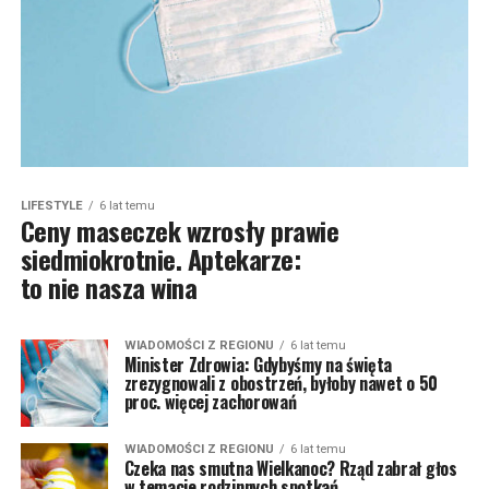
LIFESTYLE
6 lat temu
Ceny maseczek wzrosły prawie
siedmiokrotnie. Aptekarze:
to nie nasza wina
WIADOMOŚCI Z REGIONU
6 lat temu
Minister Zdrowia: Gdybyśmy na święta
zrezygnowali z obostrzeń, byłoby nawet o 50
proc. więcej zachorowań
WIADOMOŚCI Z REGIONU
6 lat temu
Czeka nas smutna Wielkanoc? Rząd zabrał głos
w temacie rodzinnych spotkań