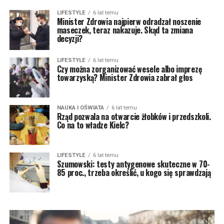
LIFESTYLE
6 lat temu
Minister Zdrowia najpierw odradzał noszenie
maseczek, teraz nakazuje. Skąd ta zmiana
decyzji?
LIFESTYLE
6 lat temu
Czy można zorganizować wesele albo imprezę
towarzyską? Minister Zdrowia zabrał głos
NAUKA I OŚWIATA
6 lat temu
Rząd pozwala na otwarcie żłobków i przedszkoli.
Co na to władze Kielc?
LIFESTYLE
6 lat temu
Szumowski: testy antygenowe skuteczne w 70-
85 proc., trzeba określić, u kogo się sprawdzają