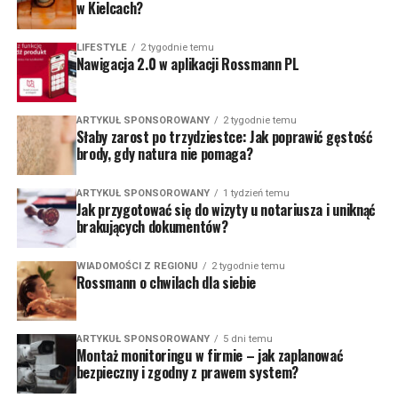
w Kielcach?
LIFESTYLE
2 tygodnie temu
Nawigacja 2.0 w aplikacji Rossmann PL
ARTYKUŁ SPONSOROWANY
2 tygodnie temu
Słaby zarost po trzydziestce: Jak poprawić gęstość
brody, gdy natura nie pomaga?
ARTYKUŁ SPONSOROWANY
1 tydzień temu
Jak przygotować się do wizyty u notariusza i uniknąć
brakujących dokumentów?
WIADOMOŚCI Z REGIONU
2 tygodnie temu
Rossmann o chwilach dla siebie
ARTYKUŁ SPONSOROWANY
5 dni temu
Montaż monitoringu w firmie – jak zaplanować
bezpieczny i zgodny z prawem system?