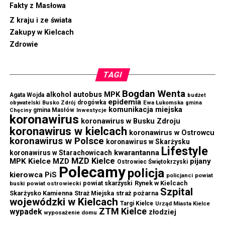
Fakty z Masłowa
Z kraju i ze świata
Zakupy w Kielcach
Zdrowie
TAGI
Bogdan Wenta
autobus MPK
alkohol
Agata Wojda
budżet
epidemia
drogówka
Ewa Łukomska
obywatelski
Busko Zdrój
gmina
komunikacja miejska
gmina Masłów
Chęciny
Inwestycje
koronawirus
koronawirus w Busku Zdroju
koronawirus w kielcach
koronawirus w Ostrowcu
koronawirus w Polsce
koronawirus w Skarżysku
Lifestyle
kwarantanna
koronawirus w Starachowicach
MZD Kielce
MPK Kielce
MZD
pijany
Ostrowiec Świętokrzyski
Polecamy
policja
kierowca
PiS
powiat
policjanci
powiat skarżyski
Rynek w Kielcach
buski
powiat ostrowiecki
Szpital
Skarżysko Kamienna
straż pożarna
Straż Miejska
wojewódzki w Kielcach
Targi Kielce
Urząd Miasta Kielce
ZTM Kielce
wypadek
złodziej
wyposażenie domu