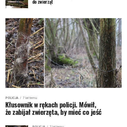
do zwierząt
POLICJA
7 lat temu
Kłusownik w rękach policji. Mówił,
że zabijał zwierzęta, by mieć co jeść
POLICJA
7 lat temu