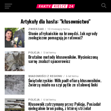
Artykuły dla hasła: "kłusownictwo"
ZWIERZAKI
10 miesięcy temu
Słonie afrykańskie na krawędzi. Jak ogrody
zoologiczne pomagają je ratować?
POLICJA
5 lat temu
Brutalne metody kłusowników. Wycieńczoną
sarnę znalazł spacerowicz
WIADOMOŚCI Z REGIONU
6 lat temu
Świętokrzyskie: Wilk padł ofiarą kłusowników.
Zwierzę miało na szyi pętle ze stalowej linki
POLICJA
6 lat temu
Kłusownik zatrzymany przez Policję. Posiadał
nielegalnie broń palną, z której strzelał