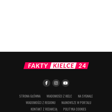
STRONA GŁÓWNA
WIADOMOŚCI Z KIELC
NA SYGNALE
WIADOMOŚCI Z REGIONU
NAJNOWSZE W PORTALU
KONTAKT Z REDAKCJĄ
POLITYKA COOKIES