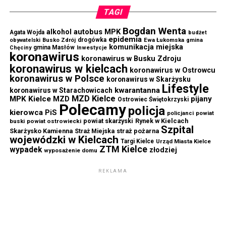
TAGI
Bogdan Wenta
autobus MPK
alkohol
Agata Wojda
budżet
epidemia
drogówka
Ewa Łukomska
obywatelski
Busko Zdrój
gmina
komunikacja miejska
gmina Masłów
Chęciny
Inwestycje
koronawirus
koronawirus w Busku Zdroju
koronawirus w kielcach
koronawirus w Ostrowcu
koronawirus w Polsce
koronawirus w Skarżysku
Lifestyle
kwarantanna
koronawirus w Starachowicach
MZD Kielce
MPK Kielce
MZD
pijany
Ostrowiec Świętokrzyski
Polecamy
policja
kierowca
PiS
powiat
policjanci
powiat skarżyski
Rynek w Kielcach
buski
powiat ostrowiecki
Szpital
Skarżysko Kamienna
straż pożarna
Straż Miejska
wojewódzki w Kielcach
Targi Kielce
Urząd Miasta Kielce
ZTM Kielce
wypadek
złodziej
wyposażenie domu
REKLAMA