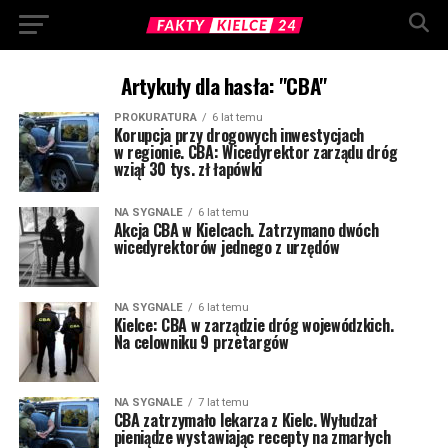
Artykuły dla hasła: "CBA"
PROKURATURA
6 lat temu
Korupcja przy drogowych inwestycjach
w regionie. CBA: Wicedyrektor zarządu dróg
wziął 30 tys. zł łapówki
NA SYGNALE
6 lat temu
Akcja CBA w Kielcach. Zatrzymano dwóch
wicedyrektorów jednego z urzędów
NA SYGNALE
6 lat temu
Kielce: CBA w zarządzie dróg wojewódzkich.
Na celowniku 9 przetargów
NA SYGNALE
7 lat temu
CBA zatrzymało lekarza z Kielc. Wyłudzał
pieniądze wystawiając recepty na zmarłych