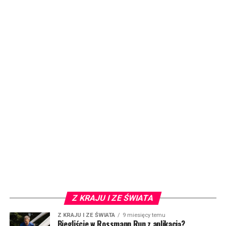
Z KRAJU I ZE ŚWIATA
Z KRAJU I ZE ŚWIATA
9 miesięcy temu
Biegliście w Rossmann Run z aplikacją?