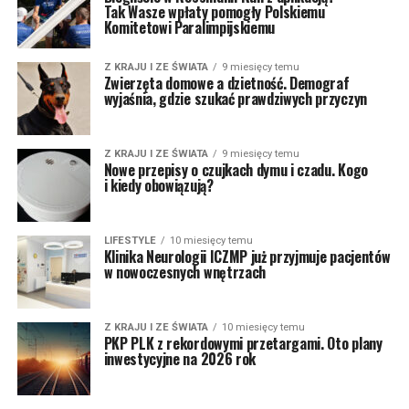
Tak Wasze wpłaty pomogły Polskiemu
Komitetowi Paralimpijskiemu
Z KRAJU I ZE ŚWIATA
9 miesięcy temu
Zwierzęta domowe a dzietność. Demograf
wyjaśnia, gdzie szukać prawdziwych przyczyn
Z KRAJU I ZE ŚWIATA
9 miesięcy temu
Nowe przepisy o czujkach dymu i czadu. Kogo
i kiedy obowiązują?
LIFESTYLE
10 miesięcy temu
Klinika Neurologii ICZMP już przyjmuje pacjentów
w nowoczesnych wnętrzach
Z KRAJU I ZE ŚWIATA
10 miesięcy temu
PKP PLK z rekordowymi przetargami. Oto plany
inwestycyjne na 2026 rok