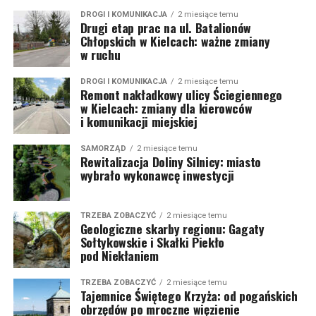
DROGI I KOMUNIKACJA
2 miesiące temu
Drugi etap prac na ul. Batalionów
Chłopskich w Kielcach: ważne zmiany
w ruchu
DROGI I KOMUNIKACJA
2 miesiące temu
Remont nakładkowy ulicy Ściegiennego
w Kielcach: zmiany dla kierowców
i komunikacji miejskiej
SAMORZĄD
2 miesiące temu
Rewitalizacja Doliny Silnicy: miasto
wybrało wykonawcę inwestycji
TRZEBA ZOBACZYĆ
2 miesiące temu
Geologiczne skarby regionu: Gagaty
Sołtykowskie i Skałki Piekło
pod Niekłaniem
TRZEBA ZOBACZYĆ
2 miesiące temu
Tajemnice Świętego Krzyża: od pogańskich
obrzędów po mroczne więzienie