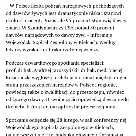
– W Polsce liczba pobrań narządowych pochodzących
od dawców żywych jest dramatycznie niska i stanowi
około 5 procent. Pozostałe 95 procent stanowią dawcy
zmarli. W Skandynawii czy USA ponad 50 procent
dawców narządowych to dawcy żywi – informuje
Wojewódzki Szpital Zespolony w Kielcach. Według
lekarzy wynika to z braku rzetelnej wiedzy.
Podczas czwartkowego spotkania specjaliści:
prof. dr hab. Andrzej Jaroszyński i dr hab. med. Maciej
Kosieradzki wygłoszą prelekcje na temat między innymi
stanu przeszczepień narządów w Polsce i regionie,
powiedzą także o kwalifikacji do przeszczepu, również
od żywego dawcy. O swoim życiu opowiedzą dawca nerki
i kobieta, której ten narząd został przeszczepiony.
Spotkanie odbędzie się 28 lutego, w sali konferencyjnej
Wojewódzkiego Szpitala Zespolonego w Kielcach,
na pierwszym piętrze, budynku głównego. Organizują