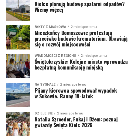
Kielce planują budowę spalarni odpadów?
Wiemy więcej
FAKTY Z MASŁOWA
2 miesiące temu
Mieszkańcy Domaszowic protestują
przeciwko budowie krematorium. Obawiają
się o rozwój miejscowości
WIADOMOŚCI Z REGIONU
2 miesiące temu
Świętokrzyskie: Kolejne miasto wprowadza
bezpłatną komunikację miejską
NA SYGNALE
2 miesiące temu
Pijany kierowca spowodował wypadek
w Sukowie. Ranny 19-latek
DZIEJE SIĘ
2 miesiące temu
Natalia Szroeder, Fukaj i Dżem: poznaj
gwiazdy Święta Kielc 2026