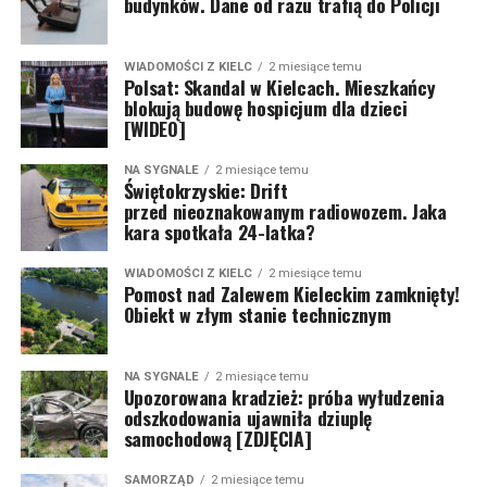
budynków. Dane od razu trafią do Policji
WIADOMOŚCI Z KIELC
2 miesiące temu
Polsat: Skandal w Kielcach. Mieszkańcy
blokują budowę hospicjum dla dzieci
[WIDEO]
NA SYGNALE
2 miesiące temu
Świętokrzyskie: Drift
przed nieoznakowanym radiowozem. Jaka
kara spotkała 24-latka?
WIADOMOŚCI Z KIELC
2 miesiące temu
Pomost nad Zalewem Kieleckim zamknięty!
Obiekt w złym stanie technicznym
NA SYGNALE
2 miesiące temu
Upozorowana kradzież: próba wyłudzenia
odszkodowania ujawniła dziuplę
samochodową [ZDJĘCIA]
SAMORZĄD
2 miesiące temu