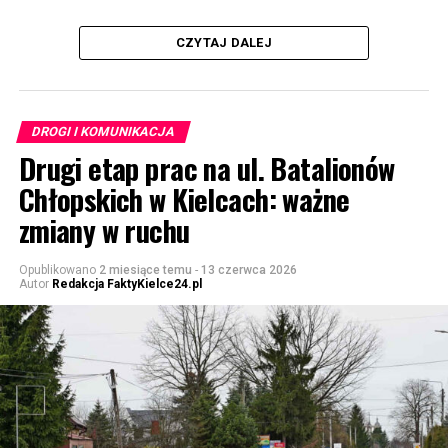
CZYTAJ DALEJ
DROGI I KOMUNIKACJA
Drugi etap prac na ul. Batalionów
Chłopskich w Kielcach: ważne
zmiany w ruchu
Opublikowano
2 miesiące temu
-
13 czerwca 2026
Autor
Redakcja FaktyKielce24.pl