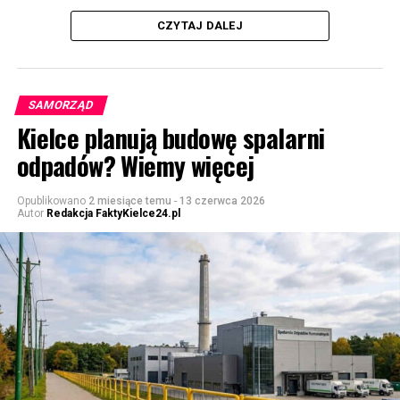
CZYTAJ DALEJ
SAMORZĄD
Kielce planują budowę spalarni
odpadów? Wiemy więcej
Opublikowano
2 miesiące temu
-
13 czerwca 2026
Autor
Redakcja FaktyKielce24.pl