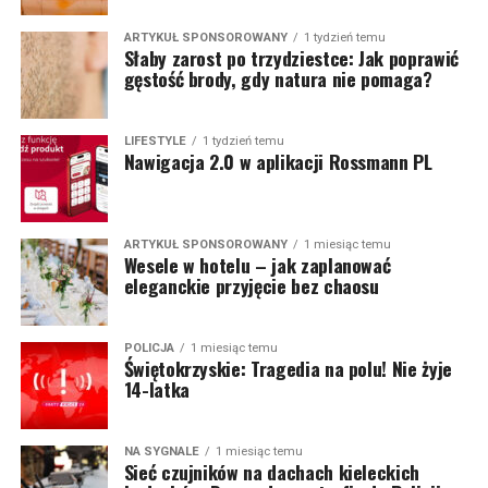
ARTYKUŁ SPONSOROWANY
1 tydzień temu
Słaby zarost po trzydziestce: Jak poprawić
gęstość brody, gdy natura nie pomaga?
LIFESTYLE
1 tydzień temu
Nawigacja 2.0 w aplikacji Rossmann PL
ARTYKUŁ SPONSOROWANY
1 miesiąc temu
Wesele w hotelu – jak zaplanować
eleganckie przyjęcie bez chaosu
POLICJA
1 miesiąc temu
Świętokrzyskie: Tragedia na polu! Nie żyje
14-latka
NA SYGNALE
1 miesiąc temu
Sieć czujników na dachach kieleckich