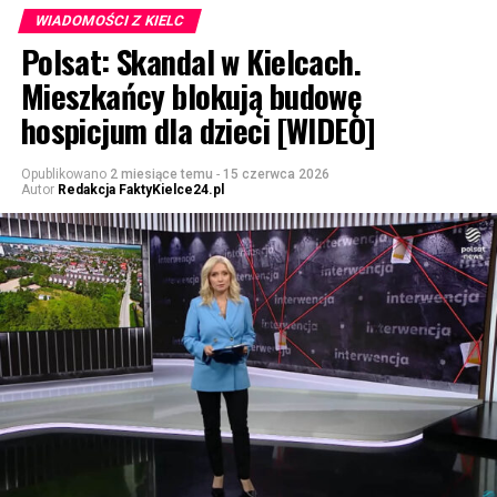
WIADOMOŚCI Z KIELC
Polsat: Skandal w Kielcach.
Mieszkańcy blokują budowę
hospicjum dla dzieci [WIDEO]
Opublikowano
2 miesiące temu
-
15 czerwca 2026
Autor
Redakcja FaktyKielce24.pl