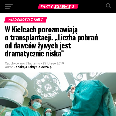
WIADOMOŚCI Z KIELC
W Kielcach porozmawiają
o transplantacji. „Liczba pobrań
od dawców żywych jest
dramatycznie niska”
Opublikowano
7 lat temu
-
25 lutego 2019
Autor
Redakcja FaktyKielce24.pl