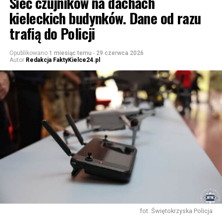
Sieć czujników na dachach
kieleckich budynków. Dane od razu
trafią do Policji
Opublikowano
1 miesiąc temu
-
29 czerwca 2026
Autor
Redakcja FaktyKielce24.pl
fot. Świętokrzyska Policja