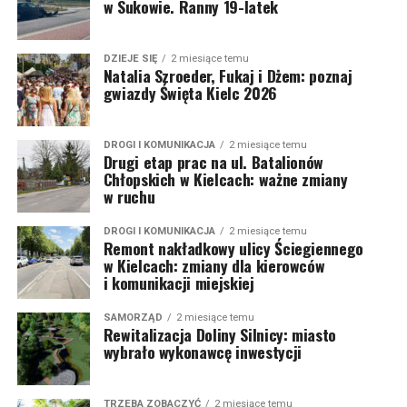
w Sukowie. Ranny 19-latek
DZIEJE SIĘ
2 miesiące temu
Natalia Szroeder, Fukaj i Dżem: poznaj
gwiazdy Święta Kielc 2026
DROGI I KOMUNIKACJA
2 miesiące temu
Drugi etap prac na ul. Batalionów
Chłopskich w Kielcach: ważne zmiany
w ruchu
DROGI I KOMUNIKACJA
2 miesiące temu
Remont nakładkowy ulicy Ściegiennego
w Kielcach: zmiany dla kierowców
i komunikacji miejskiej
SAMORZĄD
2 miesiące temu
Rewitalizacja Doliny Silnicy: miasto
wybrało wykonawcę inwestycji
TRZEBA ZOBACZYĆ
2 miesiące temu