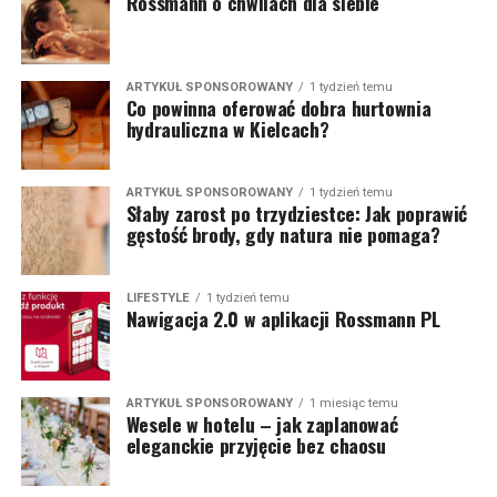
Rossmann o chwilach dla siebie
ARTYKUŁ SPONSOROWANY
1 tydzień temu
Co powinna oferować dobra hurtownia
hydrauliczna w Kielcach?
ARTYKUŁ SPONSOROWANY
1 tydzień temu
Słaby zarost po trzydziestce: Jak poprawić
gęstość brody, gdy natura nie pomaga?
LIFESTYLE
1 tydzień temu
Nawigacja 2.0 w aplikacji Rossmann PL
ARTYKUŁ SPONSOROWANY
1 miesiąc temu
Wesele w hotelu – jak zaplanować
eleganckie przyjęcie bez chaosu