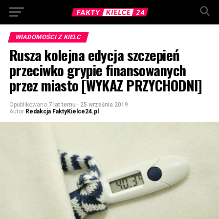
WIADOMOŚCI Z KIELC
Rusza kolejna edycja szczepień
przeciwko grypie finansowanych
przez miasto [WYKAZ PRZYCHODNI]
Opublikowano
7 lat temu
-
25 września 2019
Autor
Redakcja FaktyKielce24.pl