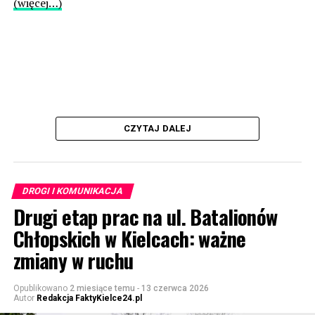
(więcej…)
CZYTAJ DALEJ
DROGI I KOMUNIKACJA
Drugi etap prac na ul. Batalionów
Chłopskich w Kielcach: ważne
zmiany w ruchu
Opublikowano
2 miesiące temu
-
13 czerwca 2026
Autor
Redakcja FaktyKielce24.pl