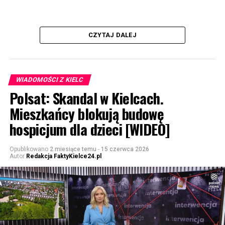
CZYTAJ DALEJ
WIADOMOŚCI Z KIELC
Polsat: Skandal w Kielcach.
Mieszkańcy blokują budowę
hospicjum dla dzieci [WIDEO]
Opublikowano
2 miesiące temu
-
15 czerwca 2026
Autor
Redakcja FaktyKielce24.pl