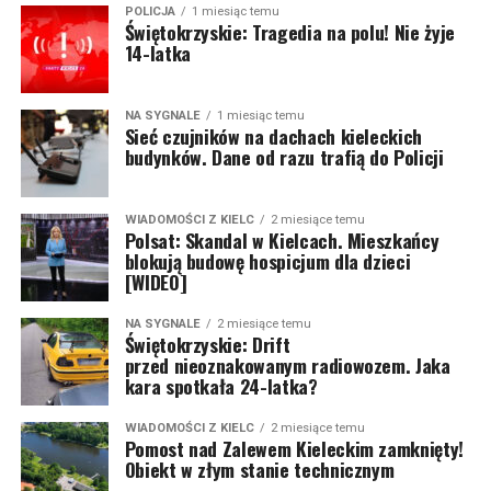
POLICJA
1 miesiąc temu
Świętokrzyskie: Tragedia na polu! Nie żyje
14-latka
NA SYGNALE
1 miesiąc temu
Sieć czujników na dachach kieleckich
budynków. Dane od razu trafią do Policji
WIADOMOŚCI Z KIELC
2 miesiące temu
Polsat: Skandal w Kielcach. Mieszkańcy
blokują budowę hospicjum dla dzieci
[WIDEO]
NA SYGNALE
2 miesiące temu
Świętokrzyskie: Drift
przed nieoznakowanym radiowozem. Jaka
kara spotkała 24-latka?
WIADOMOŚCI Z KIELC
2 miesiące temu
Pomost nad Zalewem Kieleckim zamknięty!
Obiekt w złym stanie technicznym