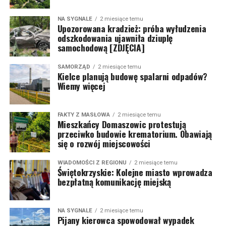
NA SYGNALE
2 miesiące temu
Upozorowana kradzież: próba wyłudzenia
odszkodowania ujawniła dziuplę
samochodową [ZDJĘCIA]
SAMORZĄD
2 miesiące temu
Kielce planują budowę spalarni odpadów?
Wiemy więcej
FAKTY Z MASŁOWA
2 miesiące temu
Mieszkańcy Domaszowic protestują
przeciwko budowie krematorium. Obawiają
się o rozwój miejscowości
WIADOMOŚCI Z REGIONU
2 miesiące temu
Świętokrzyskie: Kolejne miasto wprowadza
bezpłatną komunikację miejską
NA SYGNALE
2 miesiące temu
Pijany kierowca spowodował wypadek