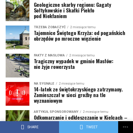
Geologiczne skarby regionu: Gagaty
Sołtykowskie i Skałki Piekło
pod Niekłaniem
TRZEBA ZOBACZYĆ
2 miesiące temu
Tajemnice Świętego Krzyża: od pogańskich
obrzędów po mroczne więzienie
FAKTY Z MASŁOWA
2 miesiące temu
Tragiczny wypadek w gminie Masłów:
nie żyje rowerzysta
NA SYGNALE
2 miesiące temu
14-latek ze świętokrzyskiego zatrzymany.
Zamieszczał w sieci groźby na tle
wyznaniowym
ARTYKUŁ SPONSOROWANY
2 miesiące temu
Odkomarzanie i odkleszczanie w Kielcach –
skuteczny sposób na komary i kleszcze
SHARE
TWEET