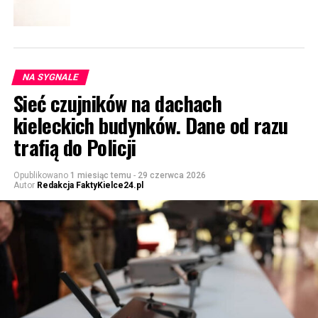
NA SYGNALE
Sieć czujników na dachach
kieleckich budynków. Dane od razu
trafią do Policji
Opublikowano
1 miesiąc temu
-
29 czerwca 2026
Autor
Redakcja FaktyKielce24.pl