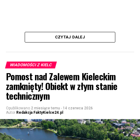
CZYTAJ DALEJ
WIADOMOŚCI Z KIELC
Pomost nad Zalewem Kieleckim
zamknięty! Obiekt w złym stanie
technicznym
Opublikowano
2 miesiące temu
-
14 czerwca 2026
Autor
Redakcja FaktyKielce24.pl