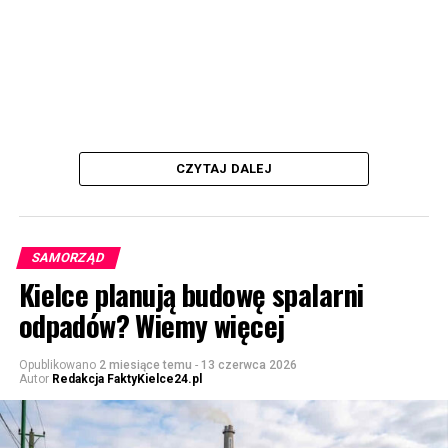
CZYTAJ DALEJ
SAMORZĄD
Kielce planują budowę spalarni
odpadów? Wiemy więcej
Opublikowano
2 miesiące temu
-
13 czerwca 2026
Autor
Redakcja FaktyKielce24.pl