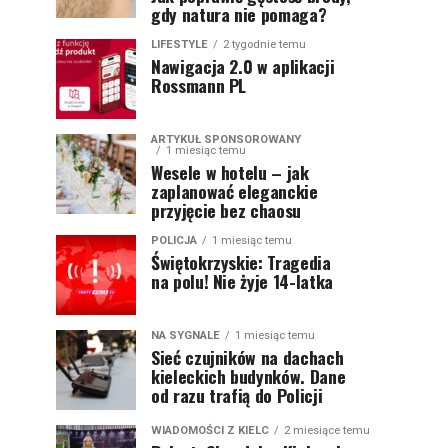
gdy natura nie pomaga?
LIFESTYLE
2 tygodnie temu
Nawigacja 2.0 w aplikacji
Rossmann PL
ARTYKUŁ SPONSOROWANY
1 miesiąc temu
Wesele w hotelu – jak
zaplanować eleganckie
przyjęcie bez chaosu
POLICJA
1 miesiąc temu
Świętokrzyskie: Tragedia
na polu! Nie żyje 14-latka
NA SYGNALE
1 miesiąc temu
Sieć czujników na dachach
kieleckich budynków. Dane
od razu trafią do Policji
WIADOMOŚCI Z KIELC
2 miesiące temu