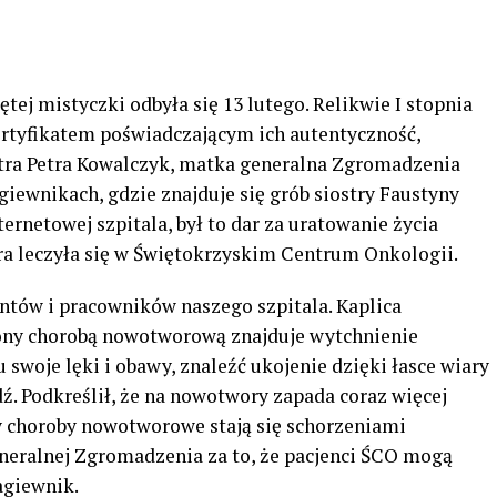
tej mistyczki odbyła się 13 lutego. Relikwie I stopnia
ertyfikatem poświadczającym ich autentyczność,
stra Petra Kowalczyk, matka generalna Zgromadzenia
giewnikach, gdzie znajduje się grób siostry Faustyny
ternetowej szpitala, był to dar za uratowanie życia
óra leczyła się w Świętokrzyskim Centrum Onkologii.
entów i pracowników naszego szpitala. Kaplica
zony chorobą nowotworową znajduje wytchnienie
 swoje lęki i obawy, znaleźć ukojenie dzięki łasce wiary
ź. Podkreślił, że na nowotwory zapada coraz więcej
y choroby nowotworowe stają się schorzeniami
neralnej Zgromadzenia za to, że pacjenci ŚCO mogą
agiewnik.