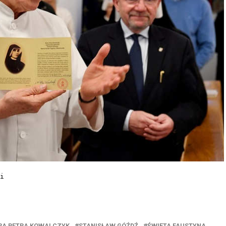
i
RA PETRA KOWALCZYK
STANISŁAW GÓŹDŹ
ŚWIĘTA FAUSTYNA