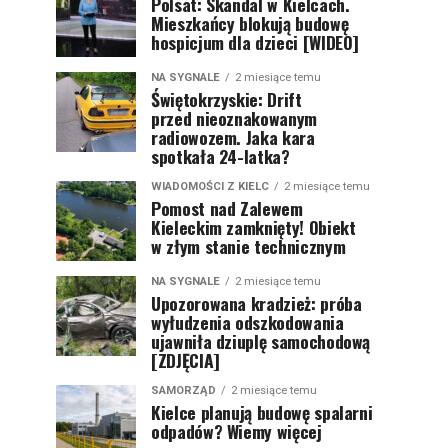
Polsat: Skandal w Kielcach.
Mieszkańcy blokują budowę
hospicjum dla dzieci [WIDEO]
NA SYGNALE
2 miesiące temu
Świętokrzyskie: Drift
przed nieoznakowanym
radiowozem. Jaka kara
spotkała 24-latka?
WIADOMOŚCI Z KIELC
2 miesiące temu
Pomost nad Zalewem
Kieleckim zamknięty! Obiekt
w złym stanie technicznym
NA SYGNALE
2 miesiące temu
Upozorowana kradzież: próba
wyłudzenia odszkodowania
ujawniła dziuplę samochodową
[ZDJĘCIA]
SAMORZĄD
2 miesiące temu
Kielce planują budowę spalarni
odpadów? Wiemy więcej