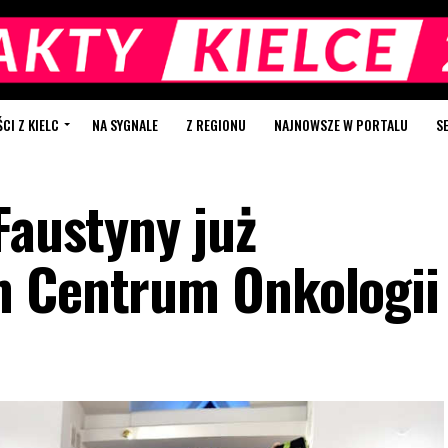
I Z KIELC
NA SYGNALE
Z REGIONU
NAJNOWSZE W PORTALU
S
Faustyny już
m Centrum Onkologii