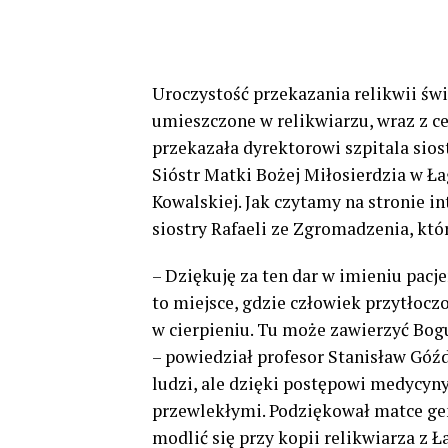
Uroczystość przekazania relikwii świę
umieszczone w relikwiarzu, wraz z c
przekazała dyrektorowi szpitala sio
Sióstr Matki Bożej Miłosierdzia w Ła
Kowalskiej. Jak czytamy na stronie in
siostry Rafaeli ze Zgromadzenia, kt
– Dziękuję za ten dar w imieniu pacj
to miejsce, gdzie człowiek przytłoc
w cierpieniu. Tu może zawierzyć Bogu
– powiedział profesor Stanisław Góźd
ludzi, ale dzięki postępowi medycyn
przewlekłymi. Podziękował matce ge
modlić się przy kopii relikwiarza z Ł