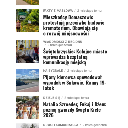
FAKTY Z MASŁOWA
2 miesiące temu
Mieszkańcy Domaszowic
protestują przeciwko budowie
krematorium. Obawiają się
o rozwój miejscowości
WIADOMOŚCI Z REGIONU
2 miesiące temu
Świętokrzyskie: Kolejne miasto
wprowadza bezpłatną
komunikację miejską
NA SYGNALE
2 miesiące temu
Pijany kierowca spowodował
wypadek w Sukowie. Ranny 19-
latek
DZIEJE SIĘ
2 miesiące temu
Natalia Szroeder, Fukaj i Dżem:
poznaj gwiazdy Święta Kielc
2026
DROGI I KOMUNIKACJA
2 miesiące temu