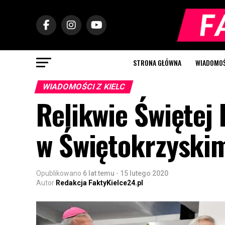
STRONA GŁÓWNA
WIADOMOŚC
WIADOMOŚCI Z KIELC
Relikwie Świętej 
w Świętokrzyski
Opublikowano
6 lat temu
-
15 lutego 2020
Autor
Redakcja FaktyKielce24.pl