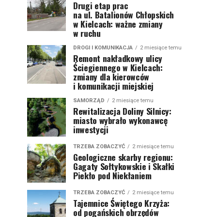
Drugi etap prac
na ul. Batalionów Chłopskich
w Kielcach: ważne zmiany
w ruchu
DROGI I KOMUNIKACJA
2 miesiące temu
Remont nakładkowy ulicy
Ściegiennego w Kielcach:
zmiany dla kierowców
i komunikacji miejskiej
SAMORZĄD
2 miesiące temu
Rewitalizacja Doliny Silnicy:
miasto wybrało wykonawcę
inwestycji
TRZEBA ZOBACZYĆ
2 miesiące temu
Geologiczne skarby regionu:
Gagaty Sołtykowskie i Skałki
Piekło pod Niekłaniem
TRZEBA ZOBACZYĆ
2 miesiące temu
Tajemnice Świętego Krzyża:
od pogańskich obrzędów