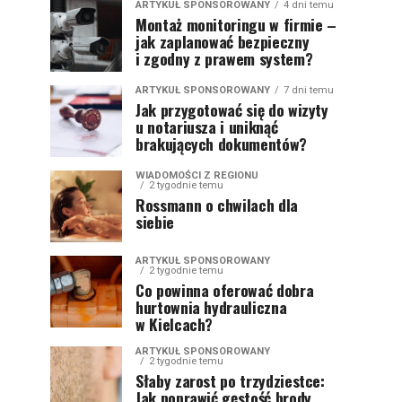
ARTYKUŁ SPONSOROWANY
4 dni temu
Montaż monitoringu w firmie –
jak zaplanować bezpieczny
i zgodny z prawem system?
ARTYKUŁ SPONSOROWANY
7 dni temu
Jak przygotować się do wizyty
u notariusza i uniknąć
brakujących dokumentów?
WIADOMOŚCI Z REGIONU
2 tygodnie temu
Rossmann o chwilach dla
siebie
ARTYKUŁ SPONSOROWANY
2 tygodnie temu
Co powinna oferować dobra
hurtownia hydrauliczna
w Kielcach?
ARTYKUŁ SPONSOROWANY
2 tygodnie temu
Słaby zarost po trzydziestce:
Jak poprawić gęstość brody,