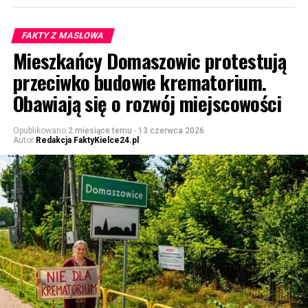
FAKTY Z MASŁOWA
Mieszkańcy Domaszowic protestują
przeciwko budowie krematorium.
Obawiają się o rozwój miejscowości
Opublikowano
2 miesiące temu
-
13 czerwca 2026
Autor
Redakcja FaktyKielce24.pl