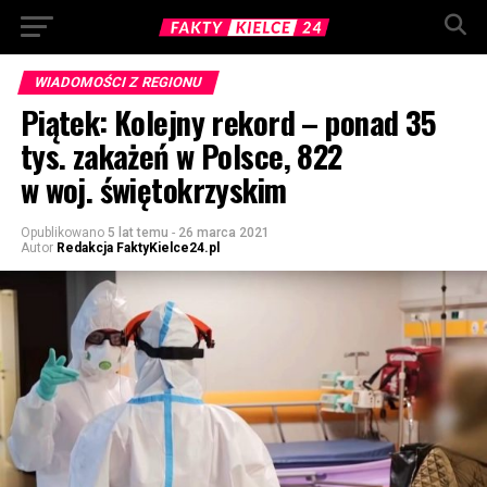
WIADOMOŚCI Z REGIONU
Piątek: Kolejny rekord – ponad 35
tys. zakażeń w Polsce, 822
w woj. świętokrzyskim
Opublikowano
5 lat temu
-
26 marca 2021
Autor
Redakcja FaktyKielce24.pl