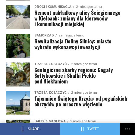
DROGI I KOMUNIKACJA
2 miesiące temu
Remont nakładkowy ulicy Ściegiennego
w Kielcach: zmiany dla kierowców
i komunikacji miejskiej
SAMORZĄD
2 miesiące temu
Rewitalizacja Doliny Silnicy: miasto
wybrało wykonawcę inwestycji
TRZEBA ZOBACZYĆ
2 miesiące temu
Geologiczne skarby regionu: Gagaty
Sołtykowskie i Skałki Piekło
pod Niekłaniem
TRZEBA ZOBACZYĆ
2 miesiące temu
Tajemnice Świętego Krzyża: od pogańskich
obrzędów po mroczne więzienie
FAKTY Z MASŁOWA
2 miesiące temu
Tragiczny wypadek w gminie Masłów:
SHARE
TWEET
nie żyje rowerzysta