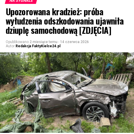
NA SYGNALE
Upozorowana kradzież: próba
wyłudzenia odszkodowania ujawniła
dziuplę samochodową [ZDJĘCIA]
Opublikowano
2 miesiące temu
-
14 czerwca 2026
Autor
Redakcja FaktyKielce24.pl