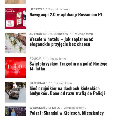
LIFESTYLE
2 tygodnie temu
Nawigacja 2.0 w aplikacji Rossmann PL
ARTYKUŁ SPONSOROWANY
1 miesiąc temu
Wesele w hotelu – jak zaplanować
eleganckie przyjęcie bez chaosu
POLICJA
1 miesiąc temu
Świętokrzyskie: Tragedia na polu! Nie żyje
14-latka
NA SYGNALE
1 miesiąc temu
Sieć czujników na dachach kieleckich
budynków. Dane od razu trafią do Policji
WIADOMOŚCI Z KIELC
2 miesiące temu
Polsat: Skandal w Kielcach. Mieszkańcy