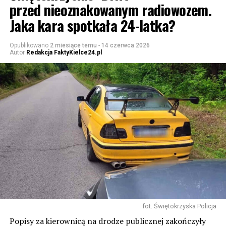
przed nieoznakowanym radiowozem.
Jaka kara spotkała 24-latka?
Opublikowano
2 miesiące temu
-
14 czerwca 2026
Autor
Redakcja FaktyKielce24.pl
fot. Świętokrzyska Policja
Popisy za kierownicą na drodze publicznej zakończyły