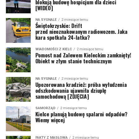
blokują budowę hospicjum dla dzieci
[WIDEO]
NA SYGNALE
2 miesiące temu
Świętokrzyskie: Drift
przed nieoznakowanym radiowozem. Jaka
kara spotkała 24-latka?
WIADOMOŚCI Z KIELC
2 miesiące temu
Pomost nad Zalewem Kieleckim zamknięty!
Obiekt w złym stanie technicznym
NA SYGNALE
2 miesiące temu
Upozorowana kradzież: próba wyłudzenia
odszkodowania ujawniła dziuplę
samochodową [ZDJĘCIA]
SAMORZĄD
2 miesiące temu
Kielce planują budowę spalarni odpadów?
Wiemy więcej
FAKTY Z MASŁOWA
2 miesiące temu