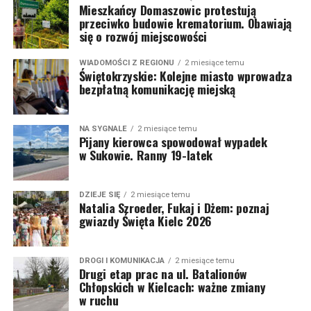
Mieszkańcy Domaszowic protestują
przeciwko budowie krematorium. Obawiają
się o rozwój miejscowości
WIADOMOŚCI Z REGIONU
2 miesiące temu
Świętokrzyskie: Kolejne miasto wprowadza
bezpłatną komunikację miejską
NA SYGNALE
2 miesiące temu
Pijany kierowca spowodował wypadek
w Sukowie. Ranny 19-latek
DZIEJE SIĘ
2 miesiące temu
Natalia Szroeder, Fukaj i Dżem: poznaj
gwiazdy Święta Kielc 2026
DROGI I KOMUNIKACJA
2 miesiące temu
Drugi etap prac na ul. Batalionów
Chłopskich w Kielcach: ważne zmiany
w ruchu