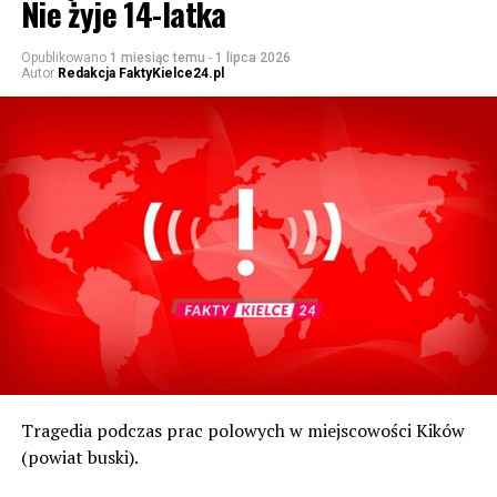
Nie żyje 14-latka
Opublikowano
1 miesiąc temu
-
1 lipca 2026
Autor
Redakcja FaktyKielce24.pl
Tragedia podczas prac polowych w miejscowości Kików
(powiat buski).