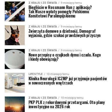
Z KRAJU I ZE ŚWIATA
9 miesięcy temu
Biegliście w Rossmann Run z aplikacją?
Tak Wasze wpłaty pomogły Polskiemu
Komitetowi Paralimpijskiemu
Z KRAJU I ZE ŚWIATA
9 miesięcy temu
Zwierzęta domowe a dzietność. Demograf
wyjaśnia, gdzie szukać prawdziwych przyczyn
Z KRAJU I ZE ŚWIATA
9 miesięcy temu
Nowe przepisy o czujkach dymu i czadu. Kogo
i kiedy obowiązują?
LIFESTYLE
10 miesięcy temu
Klinika Neurologii ICZMP już przyjmuje pacjentów
w nowoczesnych wnętrzach
Z KRAJU I ZE ŚWIATA
10 miesięcy temu
PKP PLK z rekordowymi przetargami. Oto plany
inwestycyjne na 2026 rok