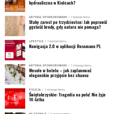
hydrauliczna w Kielcach?
ARTYKUŁ SPONSOROWANY
1 tydzień temu
Słaby zarost po trzydziestce: Jak poprawić
gęstość brody, gdy natura nie pomaga?
LIFESTYLE
1 tydzień temu
Nawigacja 2.0 w aplikacji Rossmann PL
ARTYKUŁ SPONSOROWANY
1 miesiąc temu
Wesele w hotelu – jak zaplanować
eleganckie przyjęcie bez chaosu
POLICJA
1 miesiąc temu
Świętokrzyskie: Tragedia na polu! Nie żyje
14-latka
NA SYGNALE
1 miesiąc temu