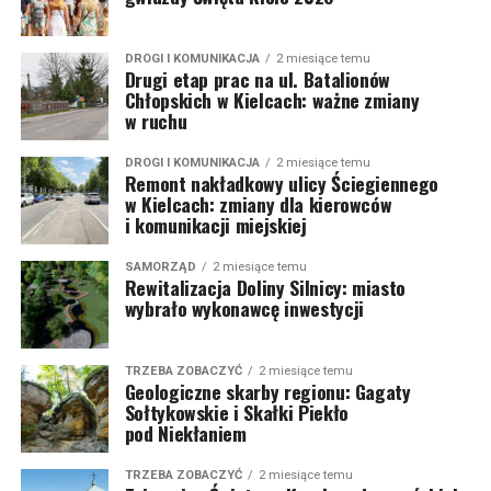
DROGI I KOMUNIKACJA
2 miesiące temu
Drugi etap prac na ul. Batalionów
Chłopskich w Kielcach: ważne zmiany
w ruchu
DROGI I KOMUNIKACJA
2 miesiące temu
Remont nakładkowy ulicy Ściegiennego
w Kielcach: zmiany dla kierowców
i komunikacji miejskiej
SAMORZĄD
2 miesiące temu
Rewitalizacja Doliny Silnicy: miasto
wybrało wykonawcę inwestycji
TRZEBA ZOBACZYĆ
2 miesiące temu
Geologiczne skarby regionu: Gagaty
Sołtykowskie i Skałki Piekło
pod Niekłaniem
TRZEBA ZOBACZYĆ
2 miesiące temu