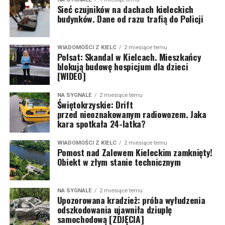
Sieć czujników na dachach kieleckich
budynków. Dane od razu trafią do Policji
WIADOMOŚCI Z KIELC
2 miesiące temu
Polsat: Skandal w Kielcach. Mieszkańcy
blokują budowę hospicjum dla dzieci
[WIDEO]
NA SYGNALE
2 miesiące temu
Świętokrzyskie: Drift
przed nieoznakowanym radiowozem. Jaka
kara spotkała 24-latka?
WIADOMOŚCI Z KIELC
2 miesiące temu
Pomost nad Zalewem Kieleckim zamknięty!
Obiekt w złym stanie technicznym
NA SYGNALE
2 miesiące temu
Upozorowana kradzież: próba wyłudzenia
odszkodowania ujawniła dziuplę
samochodową [ZDJĘCIA]