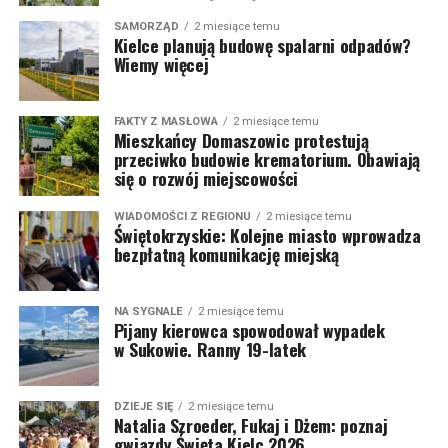
SAMORZĄD
2 miesiące temu
Kielce planują budowę spalarni odpadów?
Wiemy więcej
FAKTY Z MASŁOWA
2 miesiące temu
Mieszkańcy Domaszowic protestują
przeciwko budowie krematorium. Obawiają
się o rozwój miejscowości
WIADOMOŚCI Z REGIONU
2 miesiące temu
Świętokrzyskie: Kolejne miasto wprowadza
bezpłatną komunikację miejską
NA SYGNALE
2 miesiące temu
Pijany kierowca spowodował wypadek
w Sukowie. Ranny 19-latek
DZIEJE SIĘ
2 miesiące temu
Natalia Szroeder, Fukaj i Dżem: poznaj
gwiazdy Święta Kielc 2026