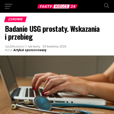
ZDROWIE
Badanie USG prostaty. Wskazania
i przebieg
Opublikowano
1 rok temu
-
29 kwietnia 2025
Autor
Artykuł sponsorowany