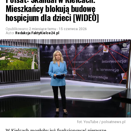
Mieszkańcy blokują budowę
hospicjum dla dzieci [WIDEO]
Opublikowano
2 miesiące temu
-
15 czerwca 2026
Autor
Redakcja FaktyKielce24.pl
fot. YouTube / polsatnews.pl
W Kielcach mogłoby już funkcjonować pierwsze