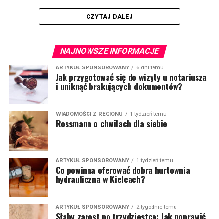
CZYTAJ DALEJ
NAJNOWSZE INFORMACJE
ARTYKUŁ SPONSOROWANY
6 dni temu
Jak przygotować się do wizyty u notariusza
i uniknąć brakujących dokumentów?
WIADOMOŚCI Z REGIONU
1 tydzień temu
Rossmann o chwilach dla siebie
ARTYKUŁ SPONSOROWANY
1 tydzień temu
Co powinna oferować dobra hurtownia
hydrauliczna w Kielcach?
ARTYKUŁ SPONSOROWANY
2 tygodnie temu
Słaby zarost po trzydziestce: Jak poprawić