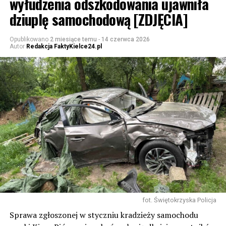
wyłudzenia odszkodowania ujawniła
dziuplę samochodową [ZDJĘCIA]
Opublikowano
2 miesiące temu
-
14 czerwca 2026
Autor
Redakcja FaktyKielce24.pl
fot. Świętokrzyska Policja
Sprawa zgłoszonej w styczniu kradzieży samochodu