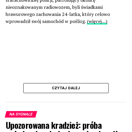
starachowickiej policji, patrolujący okolicę
nieoznakowanym radiowozem, byli świadkami
brawurowego zachowania 24-latka, który celowo
wprowadził swój samochód w poślizg.
(więcej…)
CZYTAJ DALEJ
NA SYGNALE
Upozorowana kradzież: próba