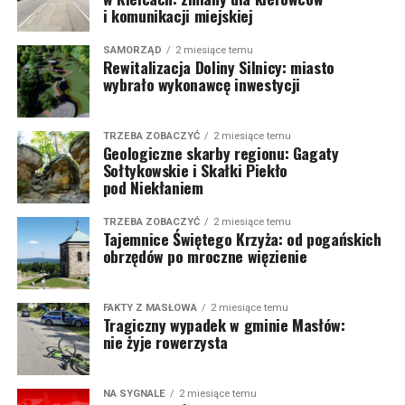
i komunikacji miejskiej
SAMORZĄD
2 miesiące temu
Rewitalizacja Doliny Silnicy: miasto
wybrało wykonawcę inwestycji
TRZEBA ZOBACZYĆ
2 miesiące temu
Geologiczne skarby regionu: Gagaty
Sołtykowskie i Skałki Piekło
pod Niekłaniem
TRZEBA ZOBACZYĆ
2 miesiące temu
Tajemnice Świętego Krzyża: od pogańskich
obrzędów po mroczne więzienie
FAKTY Z MASŁOWA
2 miesiące temu
Tragiczny wypadek w gminie Masłów:
nie żyje rowerzysta
NA SYGNALE
2 miesiące temu