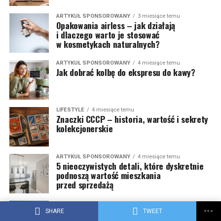
ARTYKUŁ SPONSOROWANY
3 miesiące temu
Opakowania airless – jak działają
i dlaczego warto je stosować
w kosmetykach naturalnych?
ARTYKUŁ SPONSOROWANY
4 miesiące temu
Jak dobrać kolbę do ekspresu do kawy?
LIFESTYLE
4 miesiące temu
Znaczki CCCP – historia, wartość i sekrety
kolekcjonerskie
ARTYKUŁ SPONSOROWANY
4 miesiące temu
5 nieoczywistych detali, które dyskretnie
podnoszą wartość mieszkania
przed sprzedażą
ARTYKUŁ SPONSOROWANY
5 miesięcy temu
Jak wybrać dewelopera w Kielcach,
SHARE
TWEET