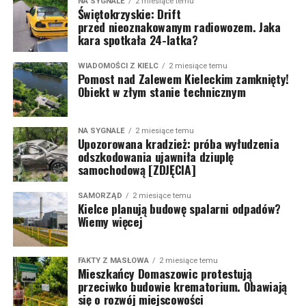
NA SYGNALE
2 miesiące temu
Świętokrzyskie: Drift
przed nieoznakowanym radiowozem. Jaka
kara spotkała 24-latka?
WIADOMOŚCI Z KIELC
2 miesiące temu
Pomost nad Zalewem Kieleckim zamknięty!
Obiekt w złym stanie technicznym
NA SYGNALE
2 miesiące temu
Upozorowana kradzież: próba wyłudzenia
odszkodowania ujawniła dziuplę
samochodową [ZDJĘCIA]
SAMORZĄD
2 miesiące temu
Kielce planują budowę spalarni odpadów?
Wiemy więcej
FAKTY Z MASŁOWA
2 miesiące temu
Mieszkańcy Domaszowic protestują
przeciwko budowie krematorium. Obawiają
się o rozwój miejscowości