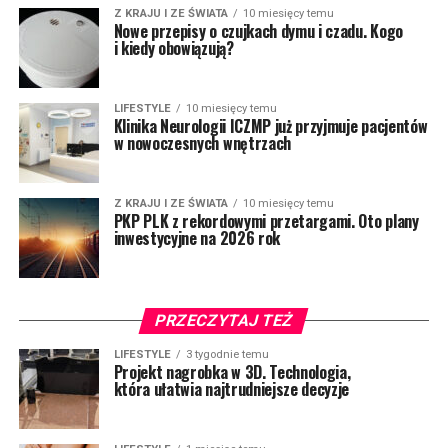
Z KRAJU I ZE ŚWIATA
10 miesięcy temu
Nowe przepisy o czujkach dymu i czadu. Kogo
i kiedy obowiązują?
LIFESTYLE
10 miesięcy temu
Klinika Neurologii ICZMP już przyjmuje pacjentów
w nowoczesnych wnętrzach
Z KRAJU I ZE ŚWIATA
10 miesięcy temu
PKP PLK z rekordowymi przetargami. Oto plany
inwestycyjne na 2026 rok
PRZECZYTAJ TEŻ
LIFESTYLE
3 tygodnie temu
Projekt nagrobka w 3D. Technologia,
która ułatwia najtrudniejsze decyzje