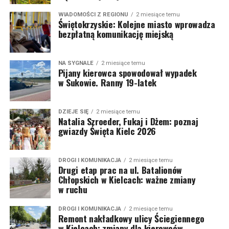
WIADOMOŚCI Z REGIONU
2 miesiące temu
Świętokrzyskie: Kolejne miasto wprowadza
bezpłatną komunikację miejską
NA SYGNALE
2 miesiące temu
Pijany kierowca spowodował wypadek
w Sukowie. Ranny 19-latek
DZIEJE SIĘ
2 miesiące temu
Natalia Szroeder, Fukaj i Dżem: poznaj
gwiazdy Święta Kielc 2026
DROGI I KOMUNIKACJA
2 miesiące temu
Drugi etap prac na ul. Batalionów
Chłopskich w Kielcach: ważne zmiany
w ruchu
DROGI I KOMUNIKACJA
2 miesiące temu
Remont nakładkowy ulicy Ściegiennego
w Kielcach: zmiany dla kierowców