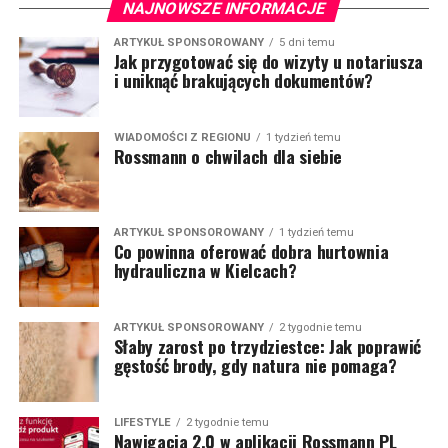
NAJNOWSZE INFORMACJE
ARTYKUŁ SPONSOROWANY
5 dni temu
Jak przygotować się do wizyty u notariusza
i uniknąć brakujących dokumentów?
WIADOMOŚCI Z REGIONU
1 tydzień temu
Rossmann o chwilach dla siebie
ARTYKUŁ SPONSOROWANY
1 tydzień temu
Co powinna oferować dobra hurtownia
hydrauliczna w Kielcach?
ARTYKUŁ SPONSOROWANY
2 tygodnie temu
Słaby zarost po trzydziestce: Jak poprawić
gęstość brody, gdy natura nie pomaga?
LIFESTYLE
2 tygodnie temu
Nawigacja 2.0 w aplikacji Rossmann PL