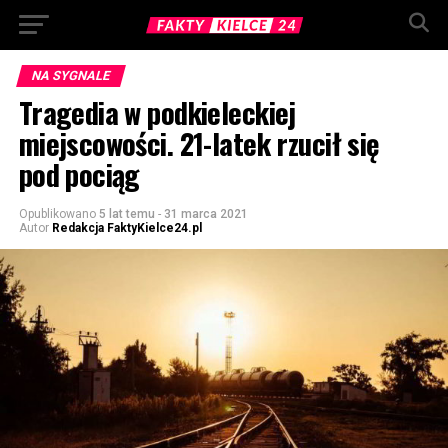
NA SYGNALE
Tragedia w podkieleckiej
miejscowości. 21-latek rzucił się
pod pociąg
Opublikowano
5 lat temu
-
31 marca 2021
Autor
Redakcja FaktyKielce24.pl