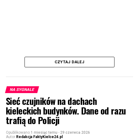
CZYTAJ DALEJ
NA SYGNALE
Sieć czujników na dachach
kieleckich budynków. Dane od razu
trafią do Policji
Opublikowano
1 miesiąc temu
-
29 czerwca 2026
Autor
Redakcja FaktyKielce24.pl