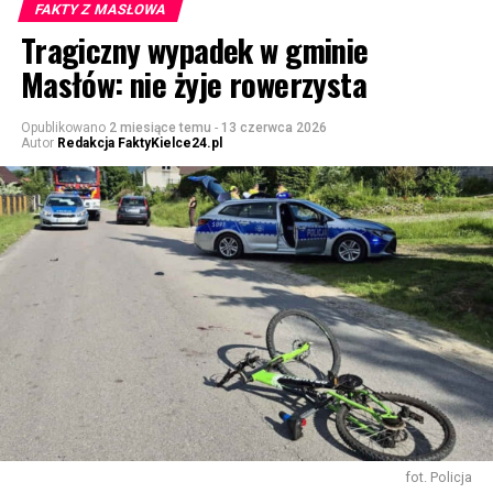
FAKTY Z MASŁOWA
Tragiczny wypadek w gminie
Masłów: nie żyje rowerzysta
Opublikowano
2 miesiące temu
-
13 czerwca 2026
Autor
Redakcja FaktyKielce24.pl
fot. Policja