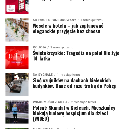
ARTYKUŁ SPONSOROWANY
1 miesiąc temu
Wesele w hotelu – jak zaplanować
eleganckie przyjęcie bez chaosu
POLICJA
1 miesiąc temu
Świętokrzyskie: Tragedia na polu! Nie żyje
14-latka
NA SYGNALE
1 miesiąc temu
Sieć czujników na dachach kieleckich
budynków. Dane od razu trafią do Policji
WIADOMOŚCI Z KIELC
2 miesiące temu
Polsat: Skandal w Kielcach. Mieszkańcy
blokują budowę hospicjum dla dzieci
[WIDEO]