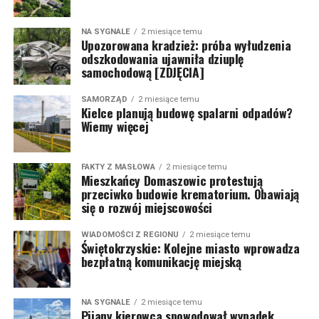
NA SYGNALE
2 miesiące temu
Upozorowana kradzież: próba wyłudzenia
odszkodowania ujawniła dziuplę
samochodową [ZDJĘCIA]
SAMORZĄD
2 miesiące temu
Kielce planują budowę spalarni odpadów?
Wiemy więcej
FAKTY Z MASŁOWA
2 miesiące temu
Mieszkańcy Domaszowic protestują
przeciwko budowie krematorium. Obawiają
się o rozwój miejscowości
WIADOMOŚCI Z REGIONU
2 miesiące temu
Świętokrzyskie: Kolejne miasto wprowadza
bezpłatną komunikację miejską
NA SYGNALE
2 miesiące temu
Pijany kierowca spowodował wypadek