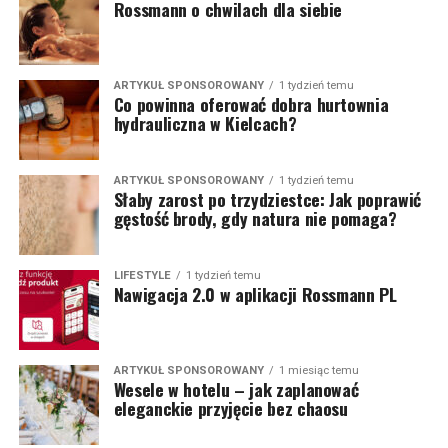
Rossmann o chwilach dla siebie
ARTYKUŁ SPONSOROWANY
1 tydzień temu
Co powinna oferować dobra hurtownia
hydrauliczna w Kielcach?
ARTYKUŁ SPONSOROWANY
1 tydzień temu
Słaby zarost po trzydziestce: Jak poprawić
gęstość brody, gdy natura nie pomaga?
LIFESTYLE
1 tydzień temu
Nawigacja 2.0 w aplikacji Rossmann PL
ARTYKUŁ SPONSOROWANY
1 miesiąc temu
Wesele w hotelu – jak zaplanować
eleganckie przyjęcie bez chaosu