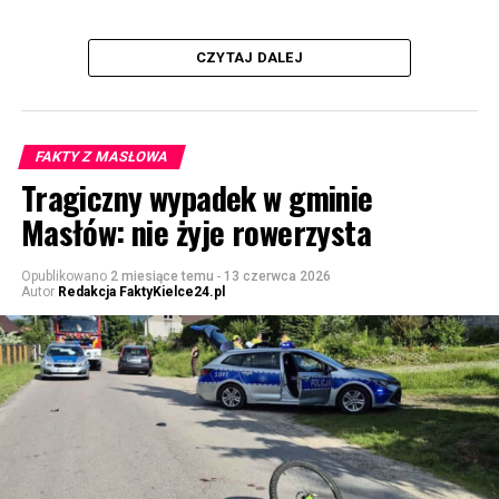
CZYTAJ DALEJ
FAKTY Z MASŁOWA
Tragiczny wypadek w gminie
Masłów: nie żyje rowerzysta
Opublikowano
2 miesiące temu
-
13 czerwca 2026
Autor
Redakcja FaktyKielce24.pl