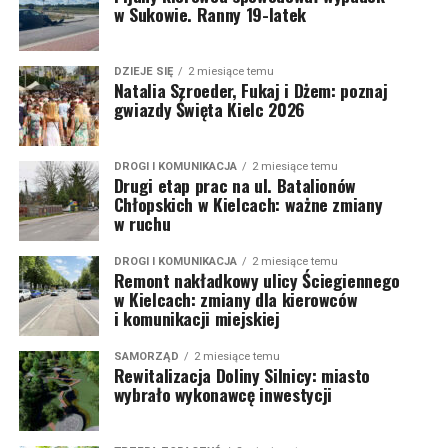
w Sukowie. Ranny 19-latek
DZIEJE SIĘ
2 miesiące temu
Natalia Szroeder, Fukaj i Dżem: poznaj
gwiazdy Święta Kielc 2026
DROGI I KOMUNIKACJA
2 miesiące temu
Drugi etap prac na ul. Batalionów
Chłopskich w Kielcach: ważne zmiany
w ruchu
DROGI I KOMUNIKACJA
2 miesiące temu
Remont nakładkowy ulicy Ściegiennego
w Kielcach: zmiany dla kierowców
i komunikacji miejskiej
SAMORZĄD
2 miesiące temu
Rewitalizacja Doliny Silnicy: miasto
wybrało wykonawcę inwestycji