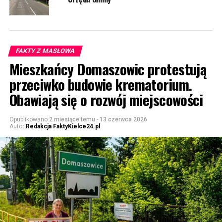
FAKTY Z MASŁOWA
Mieszkańcy Domaszowic protestują
przeciwko budowie krematorium.
Obawiają się o rozwój miejscowości
Opublikowano
2 miesiące temu
-
13 czerwca 2026
Autor
Redakcja FaktyKielce24.pl