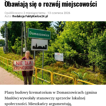
Obawiają się o rozwój miejscowości
Opublikowano
2 miesiące temu
-
13 czerwca 2026
Autor
Redakcja FaktyKielce24.pl
Plany budowy krematorium w Domaszowicach (gmina
Masłów) wywołały stanowczy sprzeciw lokalnej
społeczności. Mieszkańcy argumentują,