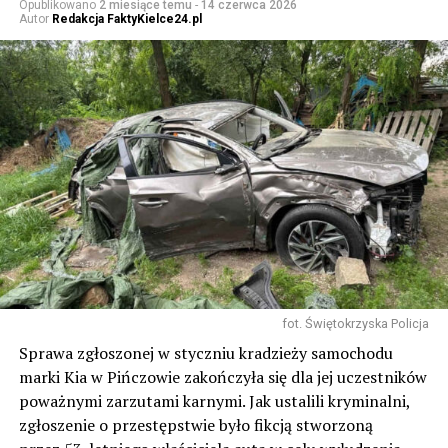
Opublikowano
2 miesiące temu
-
14 czerwca 2026
Autor
Redakcja FaktyKielce24.pl
fot. Świętokrzyska Policja
Sprawa zgłoszonej w styczniu kradzieży samochodu
marki Kia w Pińczowie zakończyła się dla jej uczestników
poważnymi zarzutami karnymi. Jak ustalili kryminalni,
zgłoszenie o przestępstwie było fikcją stworzoną