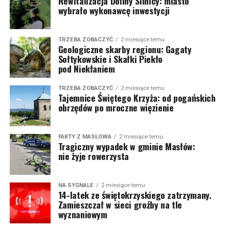
Rewitalizacja Doliny Silnicy: miasto
wybrało wykonawcę inwestycji
TRZEBA ZOBACZYĆ
2 miesiące temu
Geologiczne skarby regionu: Gagaty
Sołtykowskie i Skałki Piekło
pod Niekłaniem
TRZEBA ZOBACZYĆ
2 miesiące temu
Tajemnice Świętego Krzyża: od pogańskich
obrzędów po mroczne więzienie
FAKTY Z MASŁOWA
2 miesiące temu
Tragiczny wypadek w gminie Masłów:
nie żyje rowerzysta
NA SYGNALE
2 miesiące temu
14-latek ze świętokrzyskiego zatrzymany.
Zamieszczał w sieci groźby na tle
wyznaniowym