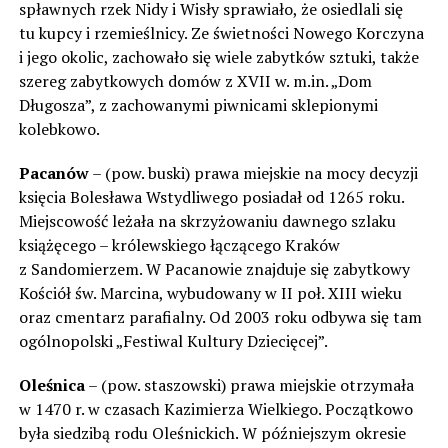
spławnych rzek Nidy i Wisły sprawiało, że osiedlali się
tu kupcy i rzemieślnicy. Ze świetności Nowego Korczyna
i jego okolic, zachowało się wiele zabytków sztuki, także
szereg zabytkowych domów z XVII w. m.in. „Dom
Długosza”, z zachowanymi piwnicami sklepionymi
kolebkowo.
Pacanów
– (pow. buski) prawa miejskie na mocy decyzji
księcia Bolesława Wstydliwego posiadał od 1265 roku.
Miejscowość leżała na skrzyżowaniu dawnego szlaku
książęcego – królewskiego łączącego Kraków
z Sandomierzem. W Pacanowie znajduje się zabytkowy
Kościół św. Marcina, wybudowany w II poł. XIII wieku
oraz cmentarz parafialny. Od 2003 roku odbywa się tam
ogólnopolski „Festiwal Kultury Dziecięcej”.
Oleśnica
– (pow. staszowski) prawa miejskie otrzymała
w 1470 r. w czasach Kazimierza Wielkiego. Początkowo
była siedzibą rodu Oleśnickich. W późniejszym okresie