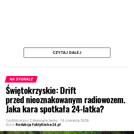
CZYTAJ DALEJ
NA SYGNALE
Świętokrzyskie: Drift
przed nieoznakowanym radiowozem.
Jaka kara spotkała 24-latka?
Opublikowano
2 miesiące temu
-
14 czerwca 2026
Autor
Redakcja FaktyKielce24.pl