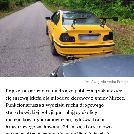
fot. Świętokrzyska Policja
Popisy za kierownicą na drodze publicznej zakończyły
się surową lekcją dla młodego kierowcy z gminy Mirzec.
Funkcjonariusze z wydziału ruchu drogowego
starachowickiej policji, patrolujący okolicę
nieoznakowanym radiowozem, byli świadkami
brawurowego zachowania 24-latka, który celowo
wprowadził swój samochód w poślizg.
(więcej…)