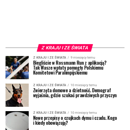
Z KRAJU I ZE ŚWIATA
Z KRAJU I ZE ŚWIATA
9 miesięcy temu
Biegliście w Rossmann Run z aplikacją?
Tak Wasze wpłaty pomogły Polskiemu
Komitetowi Paralimpijskiemu
Z KRAJU I ZE ŚWIATA
10 miesięcy temu
Zwierzęta domowe a dzietność. Demograf
wyjaśnia, gdzie szukać prawdziwych przyczyn
Z KRAJU I ZE ŚWIATA
10 miesięcy temu
Nowe przepisy o czujkach dymu i czadu. Kogo
i kiedy obowiązują?