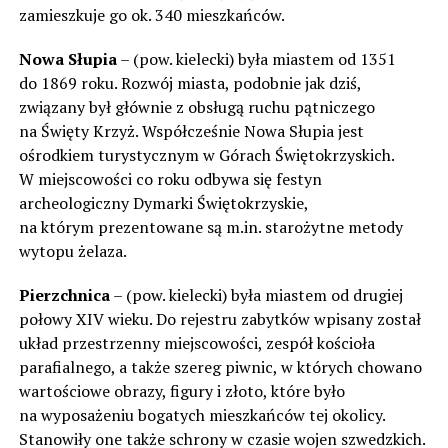
zamieszkuje go ok. 340 mieszkańców.
Nowa Słupia
– (pow. kielecki) była miastem od 1351
do 1869 roku. Rozwój miasta, podobnie jak dziś,
związany był głównie z obsługą ruchu pątniczego
na Święty Krzyż. Współcześnie Nowa Słupia jest
ośrodkiem turystycznym w Górach Świętokrzyskich.
W miejscowości co roku odbywa się festyn
archeologiczny Dymarki Świętokrzyskie,
na którym prezentowane są m.in. starożytne metody
wytopu żelaza.
Pierzchnica
– (pow. kielecki) była miastem od drugiej
połowy XIV wieku. Do rejestru zabytków wpisany został
układ przestrzenny miejscowości, zespół kościoła
parafialnego, a także szereg piwnic, w których chowano
wartościowe obrazy, figury i złoto, które było
na wyposażeniu bogatych mieszkańców tej okolicy.
Stanowiły one także schrony w czasie wojen szwedzkich.