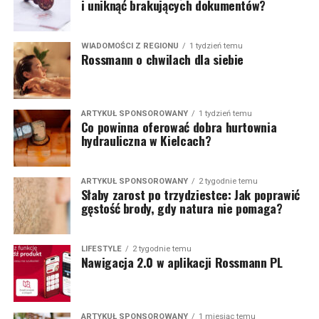
i uniknąć brakujących dokumentów?
WIADOMOŚCI Z REGIONU
1 tydzień temu
Rossmann o chwilach dla siebie
ARTYKUŁ SPONSOROWANY
1 tydzień temu
Co powinna oferować dobra hurtownia
hydrauliczna w Kielcach?
ARTYKUŁ SPONSOROWANY
2 tygodnie temu
Słaby zarost po trzydziestce: Jak poprawić
gęstość brody, gdy natura nie pomaga?
LIFESTYLE
2 tygodnie temu
Nawigacja 2.0 w aplikacji Rossmann PL
ARTYKUŁ SPONSOROWANY
1 miesiąc temu