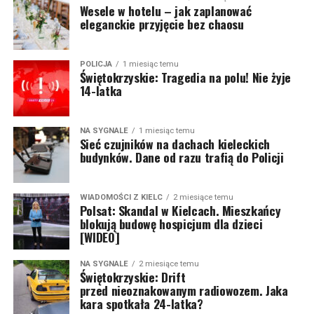
Wesele w hotelu – jak zaplanować
eleganckie przyjęcie bez chaosu
POLICJA
1 miesiąc temu
Świętokrzyskie: Tragedia na polu! Nie żyje
14-latka
NA SYGNALE
1 miesiąc temu
Sieć czujników na dachach kieleckich
budynków. Dane od razu trafią do Policji
WIADOMOŚCI Z KIELC
2 miesiące temu
Polsat: Skandal w Kielcach. Mieszkańcy
blokują budowę hospicjum dla dzieci
[WIDEO]
NA SYGNALE
2 miesiące temu
Świętokrzyskie: Drift
przed nieoznakowanym radiowozem. Jaka
kara spotkała 24-latka?