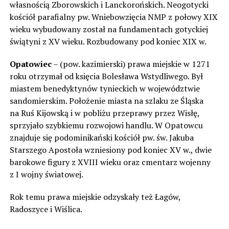
własnością Zborowskich i Lanckorońskich. Neogotycki
kościół parafialny pw. Wniebowzięcia NMP z połowy XIX
wieku wybudowany został na fundamentach gotyckiej
świątyni z XV wieku. Rozbudowany pod koniec XIX w.
Opatowiec
– (pow. kazimierski) prawa miejskie w 1271
roku otrzymał od księcia Bolesława Wstydliwego. Był
miastem benedyktynów tynieckich w województwie
sandomierskim. Położenie miasta na szlaku ze Śląska
na Ruś Kijowską i w pobliżu przeprawy przez Wisłę,
sprzyjało szybkiemu rozwojowi handlu. W Opatowcu
znajduje się podominikański kościół pw. św. Jakuba
Starszego Apostoła wzniesiony pod koniec XV w., dwie
barokowe figury z XVIII wieku oraz cmentarz wojenny
z I wojny światowej.
Rok temu prawa miejskie odzyskały też Łagów,
Radoszyce i Wiślica.