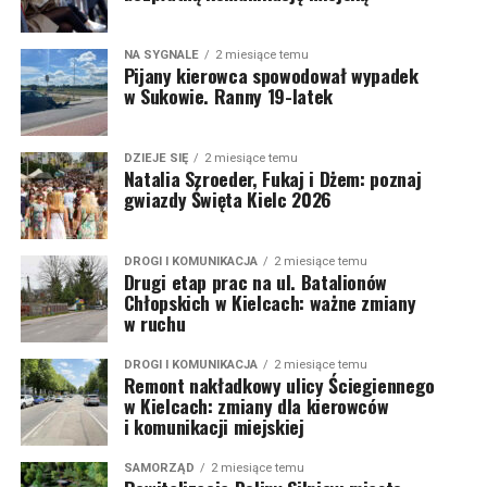
NA SYGNALE
2 miesiące temu
Pijany kierowca spowodował wypadek
w Sukowie. Ranny 19-latek
DZIEJE SIĘ
2 miesiące temu
Natalia Szroeder, Fukaj i Dżem: poznaj
gwiazdy Święta Kielc 2026
DROGI I KOMUNIKACJA
2 miesiące temu
Drugi etap prac na ul. Batalionów
Chłopskich w Kielcach: ważne zmiany
w ruchu
DROGI I KOMUNIKACJA
2 miesiące temu
Remont nakładkowy ulicy Ściegiennego
w Kielcach: zmiany dla kierowców
i komunikacji miejskiej
SAMORZĄD
2 miesiące temu