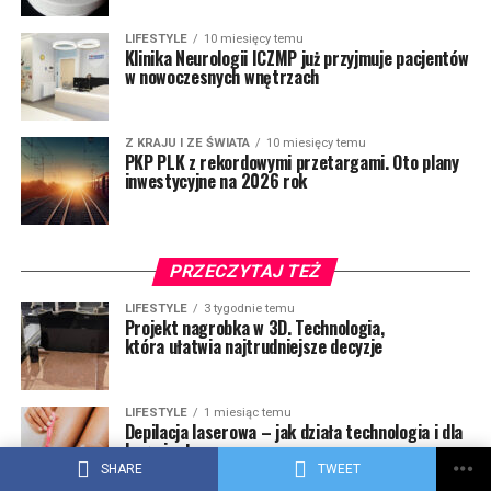
LIFESTYLE
10 miesięcy temu
Klinika Neurologii ICZMP już przyjmuje pacjentów
w nowoczesnych wnętrzach
Z KRAJU I ZE ŚWIATA
10 miesięcy temu
PKP PLK z rekordowymi przetargami. Oto plany
inwestycyjne na 2026 rok
PRZECZYTAJ TEŻ
LIFESTYLE
3 tygodnie temu
Projekt nagrobka w 3D. Technologia,
która ułatwia najtrudniejsze decyzje
LIFESTYLE
1 miesiąc temu
Depilacja laserowa – jak działa technologia i dla
kogo jest przeznaczona
SHARE
TWEET