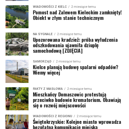
WIADOMOŚCI Z KIELC
2 miesiące temu
Pomost nad Zalewem Kieleckim zamknięty!
Obiekt w złym stanie technicznym
NA SYGNALE
2 miesiące temu
Upozorowana kradzież: próba wyłudzenia
odszkodowania ujawniła dziuplę
samochodową [ZDJĘCIA]
SAMORZĄD
2 miesiące temu
Kielce planują budowę spalarni odpadów?
Wiemy więcej
FAKTY Z MASŁOWA
2 miesiące temu
Mieszkańcy Domaszowic protestują
przeciwko budowie krematorium. Obawiają
się o rozwój miejscowości
WIADOMOŚCI Z REGIONU
2 miesiące temu
Świętokrzyskie: Kolejne miasto wprowadza
bezpłatną komunikację miejską