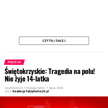
CZYTAJ DALEJ
POLICJA
Świętokrzyskie: Tragedia na polu!
Nie żyje 14-latka
Opublikowano
1 miesiąc temu
-
1 lipca 2026
Autor
Redakcja FaktyKielce24.pl