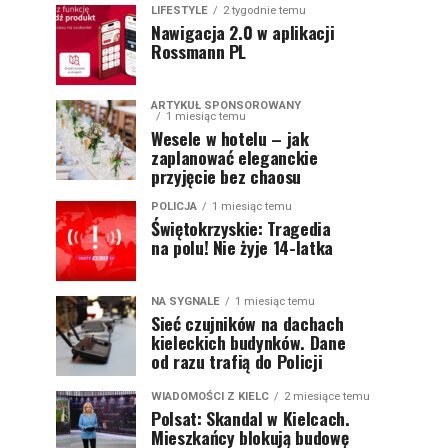
LIFESTYLE
2 tygodnie temu
Nawigacja 2.0 w aplikacji
Rossmann PL
ARTYKUŁ SPONSOROWANY
1 miesiąc temu
Wesele w hotelu – jak
zaplanować eleganckie
przyjęcie bez chaosu
POLICJA
1 miesiąc temu
Świętokrzyskie: Tragedia
na polu! Nie żyje 14-latka
NA SYGNALE
1 miesiąc temu
Sieć czujników na dachach
kieleckich budynków. Dane
od razu trafią do Policji
WIADOMOŚCI Z KIELC
2 miesiące temu
Polsat: Skandal w Kielcach.
Mieszkańcy blokują budowę