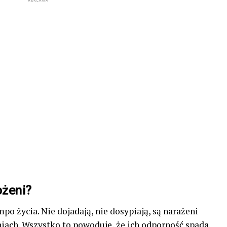
ożeni?
o życia. Nie dojadają, nie dosypiają, są narażeni
lniach. Wszystko to powoduje, że ich odporność spada.