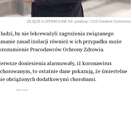
ZDJĘCIE ILUSTRACYJNE fot. pixabay / CC0 Creative Commons
ludzi, by nie lekceważyli zagrożenia związanego
manie zasad izolacji również w ich przypadku może
 Porozumienie Pracodawców Ochrony Zdrowia.
ierwsze doniesienia alarmowały, iż koronawirus
chorowanym, to ostatnie dane pokazują, że śmiertelne
 nie obciążonych dodatkowymi chorobami.