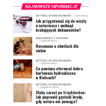
NAJNOWSZE INFORMACJE
ARTYKUŁ SPONSOROWANY
5 dni temu
Jak przygotować się do wizyty
u notariusza i uniknąć
brakujących dokumentów?
WIADOMOŚCI Z REGIONU
1 tydzień temu
Rossmann o chwilach dla
siebie
ARTYKUŁ SPONSOROWANY
1 tydzień temu
Co powinna oferować dobra
hurtownia hydrauliczna
w Kielcach?
ARTYKUŁ SPONSOROWANY
2 tygodnie temu
Słaby zarost po trzydziestce:
Jak poprawić gęstość brody,
gdy natura nie pomaga?