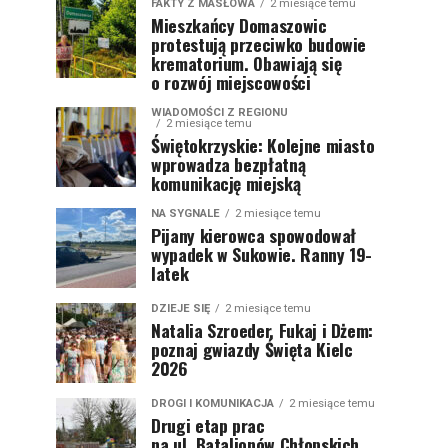
FAKTY Z MASŁOWA
2 miesiące temu
Mieszkańcy Domaszowic
protestują przeciwko budowie
krematorium. Obawiają się
o rozwój miejscowości
WIADOMOŚCI Z REGIONU
2 miesiące temu
Świętokrzyskie: Kolejne miasto
wprowadza bezpłatną
komunikację miejską
NA SYGNALE
2 miesiące temu
Pijany kierowca spowodował
wypadek w Sukowie. Ranny 19-
latek
DZIEJE SIĘ
2 miesiące temu
Natalia Szroeder, Fukaj i Dżem:
poznaj gwiazdy Święta Kielc
2026
DROGI I KOMUNIKACJA
2 miesiące temu
Drugi etap prac
na ul. Batalionów Chłopskich