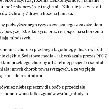
ie lekceważyli zagrożenia. Lekkomyślność i łamanie
 może skończyć się tragicznie. Nikt nie jest ze stali –
ców Ochrony Zdrowia Bożena Janicka.
rupy podwyższonego ryzyka związanego z zakażeniem
y powyżej 60. roku życia oraz cierpiące na schorzenia
ijają młodszych.
żeniem, a choroba przebiega łagodniej, jednak i wśród
nie ciężkie. Światowe media – jak wskazała prezes PPOZ
ężkim przebiegu choroby u 12-letniej pacjentki szpitala
miała innych chorób towarzyszących, a ze względu
łączona do respiratora.
również niebezpieczny dla osób z przedziału
lsce odnotowano kilka zgonów wśród „młodych