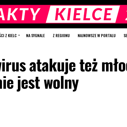
I Z KIELC
NA SYGNALE
Z REGIONU
NAJNOWSZE W PORTALU
S
irus atakuje też mł
nie jest wolny