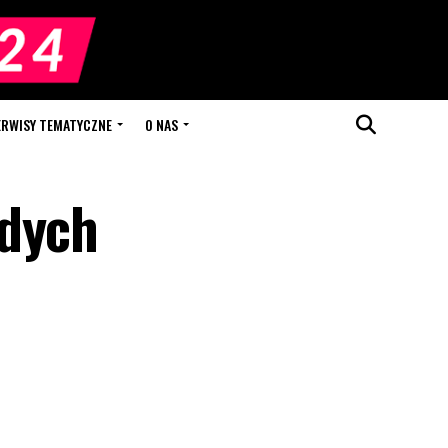
ERWISY TEMATYCZNE
O NAS
odych