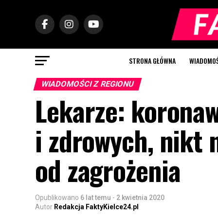
STRONA GŁÓWNA
WIADOMOŚC
WIADOMOŚCI Z REGIONU
Lekarze: koronaw
i zdrowych, nikt 
od zagrożenia
Opublikowano
6 lat temu
-
2 kwietnia 2020
Autor
Redakcja FaktyKielce24.pl