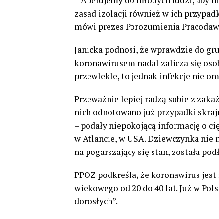
– Apelujemy do młodych ludzi, aby n
zasad izolacji również w ich przypadku
mówi prezes Porozumienia Pracodaw
Janicka podnosi, że wprawdzie do g
koronawirusem nadal zalicza się osob
przewlekle, to jednak infekcje nie om
Przeważnie lepiej radzą sobie z zaka
nich odnotowano już przypadki skraj
– podały niepokojącą informację o ci
w Atlancie, w USA. Dziewczynka nie 
na pogarszający się stan, została pod
PPOZ podkreśla, że koronawirus jest 
wiekowego od 20 do 40 lat. Już w Po
dorosłych”.