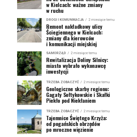
w Kielcach: ważne zmiany
w ruchu
DROGI I KOMUNIKACJA
2 miesiące temu
Remont nakładkowy ulicy
Ściegiennego w Kielcach:
zmiany dla kierowców
i komunikacji miejskiej
SAMORZĄD
2 miesiące temu
Rewitalizacja Doliny Silnicy:
miasto wybrało wykonawcę
inwestycji
TRZEBA ZOBACZYĆ
2 miesiące temu
Geologiczne skarby regionu:
Gagaty Sołtykowskie i Skałki
Piekło pod Niekłaniem
TRZEBA ZOBACZYĆ
2 miesiące temu
Tajemnice Świętego Krzyża:
od pogańskich obrzędów
po mroczne więzienie