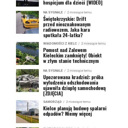
hospicjum dla dzieci [WIDEO]
NA SYGNALE
2 miesiące temu
Świętokrzyskie: Drift
przed nieoznakowanym
radiowozem. Jaka kara
spotkała 24-latka?
WIADOMOŚCI Z KIELC
2 miesiące temu
Pomost nad Zalewem
Kieleckim zamknięty! Obiekt
w złym stanie technicznym
NA SYGNALE
2 miesiące temu
Upozorowana kradzież: próba
wyłudzenia odszkodowania
ujawniła dziuplę samochodową
[ZDJĘCIA]
SAMORZĄD
2 miesiące temu
Kielce planują budowę spalarni
odpadów? Wiemy więcej