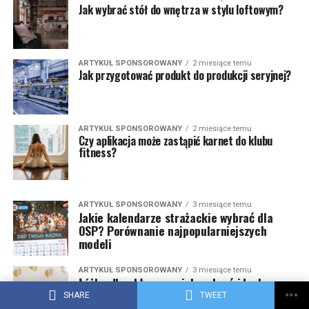
Jak wybrać stół do wnętrza w stylu loftowym?
ARTYKUŁ SPONSOROWANY
2 miesiące temu
Jak przygotować produkt do produkcji seryjnej?
ARTYKUŁ SPONSOROWANY
2 miesiące temu
Czy aplikacja może zastąpić karnet do klubu
fitness?
ARTYKUŁ SPONSOROWANY
3 miesiące temu
Jakie kalendarze strażackie wybrać dla
OSP? Porównanie najpopularniejszych
modeli
ARTYKUŁ SPONSOROWANY
3 miesiące temu
Łóżko dla chłopca – jak wybrać idealne
miejsce do snu i zabawy?
SHARE
TWEET