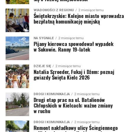
WIADOMOŚCI Z REGIONU
2 miesiące temu
Świętokrzyskie: Kolejne miasto wprowadza
bezpłatną komunikację miejską
NA SYGNALE
2 miesiące temu
Pijany kierowca spowodował wypadek
w Sukowie. Ranny 19-latek
DZIEJE SIĘ
2 miesiące temu
Natalia Szroeder, Fukaj i Dżem: poznaj
gwiazdy Święta Kielc 2026
DROGI I KOMUNIKACJA
2 miesiące temu
Drugi etap prac na ul. Batalionów
Chłopskich w Kielcach: ważne zmiany
w ruchu
DROGI I KOMUNIKACJA
2 miesiące temu
Remont nakładkowy ulicy Ściegiennego