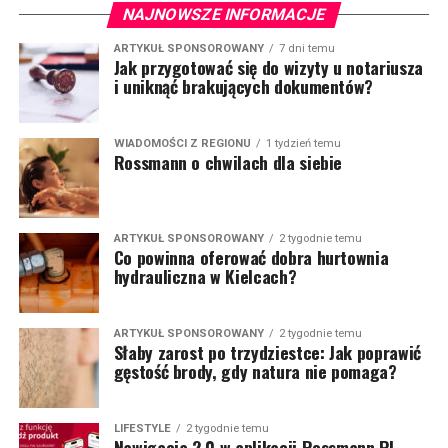
NAJNOWSZE INFORMACJE
ARTYKUŁ SPONSOROWANY
7 dni temu
Jak przygotować się do wizyty u notariusza
i uniknąć brakujących dokumentów?
WIADOMOŚCI Z REGIONU
1 tydzień temu
Rossmann o chwilach dla siebie
ARTYKUŁ SPONSOROWANY
2 tygodnie temu
Co powinna oferować dobra hurtownia
hydrauliczna w Kielcach?
ARTYKUŁ SPONSOROWANY
2 tygodnie temu
Słaby zarost po trzydziestce: Jak poprawić
gęstość brody, gdy natura nie pomaga?
LIFESTYLE
2 tygodnie temu
Nawigacja 2.0 w aplikacji Rossmann PL