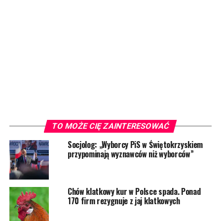
TO MOŻE CIĘ ZAINTERESOWAĆ
Socjolog: „Wyborcy PiS w Świętokrzyskiem
przypominają wyznawców niż wyborców”
Chów klatkowy kur w Polsce spada. Ponad
170 firm rezygnuje z jaj klatkowych