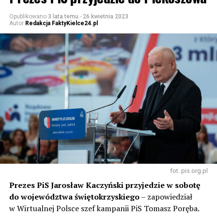
Opublikowano
3 lata temu
-
26 kwietnia 2023
Autor
Redakcja FaktyKielce24.pl
fot. pis.org.pl
Prezes PiS Jarosław Kaczyński przyjedzie w sobotę
do województwa świętokrzyskiego
– zapowiedział
w Wirtualnej Polsce szef kampanii PiS Tomasz Poręba.