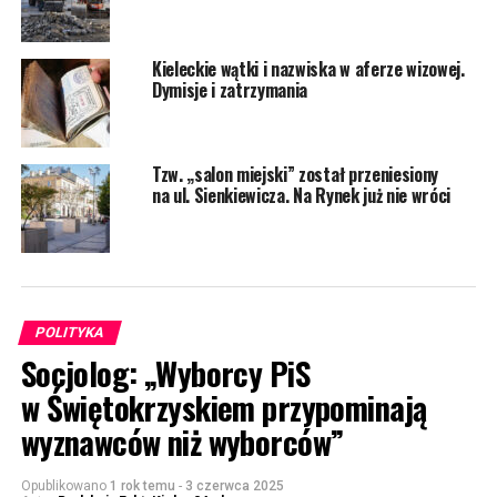
Kieleckie wątki i nazwiska w aferze wizowej.
Dymisje i zatrzymania
Tzw. „salon miejski” został przeniesiony
na ul. Sienkiewicza. Na Rynek już nie wróci
POLITYKA
Socjolog: „Wyborcy PiS
w Świętokrzyskiem przypominają
wyznawców niż wyborców”
Opublikowano
1 rok temu
-
3 czerwca 2025