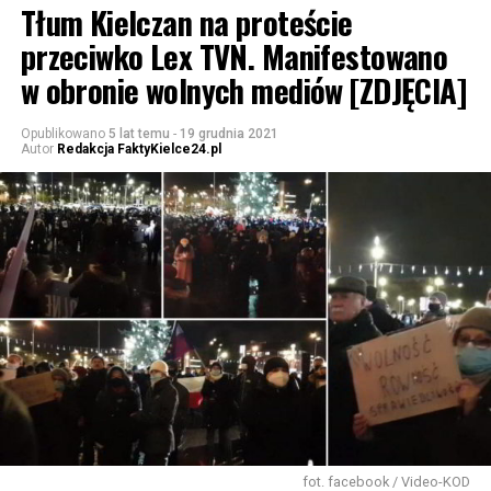
Tłum Kielczan na proteście
przeciwko Lex TVN. Manifestowano
w obronie wolnych mediów [ZDJĘCIA]
Opublikowano
5 lat temu
-
19 grudnia 2021
Autor
Redakcja FaktyKielce24.pl
fot. facebook / Video-KOD