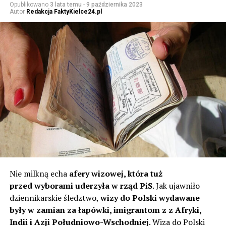
Opublikowano
3 lata temu
-
9 października 2023
Autor
Redakcja FaktyKielce24.pl
Nie milkną echa
afery wizowej, która tuż
przed wyborami uderzyła w rząd PiS
. Jak ujawniło
dziennikarskie śledztwo,
wizy do Polski wydawane
były w zamian za łapówki, imigrantom z z Afryki,
Indii i Azji Południowo-Wschodniej
. Wiza do Polski