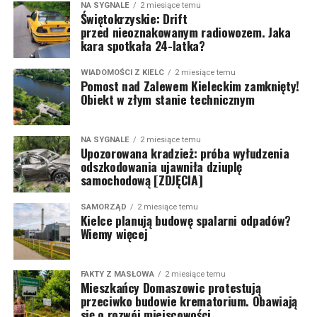
NA SYGNALE
2 miesiące temu
Świętokrzyskie: Drift
przed nieoznakowanym radiowozem. Jaka
kara spotkała 24-latka?
WIADOMOŚCI Z KIELC
2 miesiące temu
Pomost nad Zalewem Kieleckim zamknięty!
Obiekt w złym stanie technicznym
NA SYGNALE
2 miesiące temu
Upozorowana kradzież: próba wyłudzenia
odszkodowania ujawniła dziuplę
samochodową [ZDJĘCIA]
SAMORZĄD
2 miesiące temu
Kielce planują budowę spalarni odpadów?
Wiemy więcej
FAKTY Z MASŁOWA
2 miesiące temu
Mieszkańcy Domaszowic protestują
przeciwko budowie krematorium. Obawiają
się o rozwój miejscowości