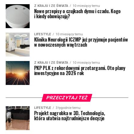
Z KRAJU I ZE ŚWIATA
10 miesięcy temu
Nowe przepisy o czujkach dymu i czadu. Kogo
i kiedy obowiązują?
LIFESTYLE
10 miesięcy temu
Klinika Neurologii ICZMP już przyjmuje pacjentów
w nowoczesnych wnętrzach
Z KRAJU I ZE ŚWIATA
10 miesięcy temu
PKP PLK z rekordowymi przetargami. Oto plany
inwestycyjne na 2026 rok
PRZECZYTAJ TEŻ
LIFESTYLE
3 tygodnie temu
Projekt nagrobka w 3D. Technologia,
która ułatwia najtrudniejsze decyzje