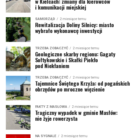
w Kielcach: zmiany dla kierowców
i komunikacji miejskiej
SAMORZĄD
2 miesiące temu
Rewitalizacja Doliny Silnicy: miasto
wybrało wykonawcę inwestycji
TRZEBA ZOBACZYĆ
2 miesiące temu
Geologiczne skarby regionu: Gagaty
Sołtykowskie i Skałki Piekło
pod Niekłaniem
TRZEBA ZOBACZYĆ
2 miesiące temu
Tajemnice Świętego Krzyża: od pogańskich
obrzędów po mroczne więzienie
FAKTY Z MASŁOWA
2 miesiące temu
Tragiczny wypadek w gminie Masłów:
nie żyje rowerzysta
NA SYGNALE
2 miesiące temu