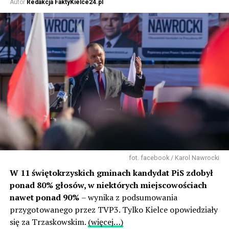
Autor
Redakcja FaktyKielce24.pl
fot. facebook / Karol Nawrocki
W 11 świętokrzyskich gminach kandydat PiS zdobył
ponad 80% głosów, w niektórych miejscowościach
nawet ponad 90%
– wynika z podsumowania
przygotowanego przez TVP3. Tylko Kielce opowiedziały
się za Trzaskowskim.
(więcej…)