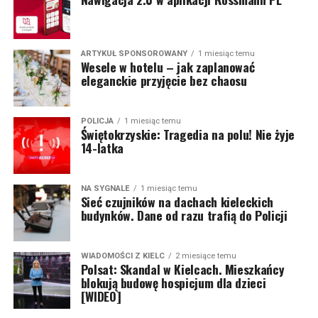
ARTYKUŁ SPONSOROWANY
1 miesiąc temu
Wesele w hotelu – jak zaplanować
eleganckie przyjęcie bez chaosu
POLICJA
1 miesiąc temu
Świętokrzyskie: Tragedia na polu! Nie żyje
14-latka
NA SYGNALE
1 miesiąc temu
Sieć czujników na dachach kieleckich
budynków. Dane od razu trafią do Policji
WIADOMOŚCI Z KIELC
2 miesiące temu
Polsat: Skandal w Kielcach. Mieszkańcy
blokują budowę hospicjum dla dzieci
[WIDEO]