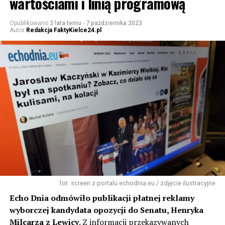
wartościami i linią programową
Opublikowano
3 lata temu
-
7 października 2023
Autor
Redakcja FaktyKielce24.pl
fot. screen z portalu echodnia.eu / zdjęcie ilustracyjne
Echo Dnia odmówiło publikacji płatnej reklamy
wyborczej kandydata opozycji do Senatu, Henryka
Milcarza z Lewicy
. Z informacji przekazywanych