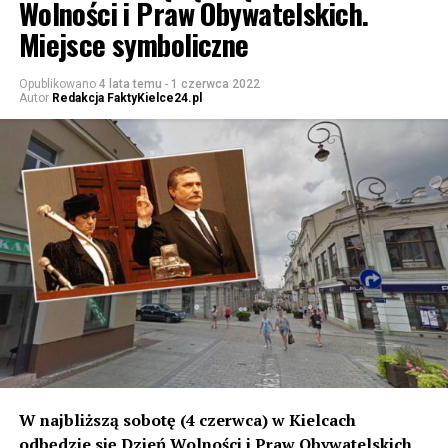
Wolności i Praw Obywatelskich.
Miejsce symboliczne
Opublikowano
4 lata temu
-
1 czerwca 2022
Autor
Redakcja FaktyKielce24.pl
W najbliższą sobotę (4 czerwca) w Kielcach
odbędzie się Dzień Wolności i Praw Obywatelskich
.