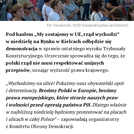
fot. facebook / KOD-Świętokrzyskie (archiwum)
Pod hasłem „My zostajemy w UE, rząd wychodzi”
w niedzielę na Rynku w Kielcach odbędzie się
demonstracja
w sprawie ostatniego wyroku Trybunały
Konstytucyjnego. Orzeczenie sprowadza się do tego, że
polski rząd nie musi respektować unijnych
przepisów
, uznając wyższość prawa krajowego.
„Wychodzimy na ulice! Pokażmy nasz obywatelski opór
i determinację.
Brońmy Polski w Europie, brońmy
prawa europejskiego, które strzeże naszych praw
i wolności przed opresją państwa PiS
. Dlatego właśnie
w najbliższą niedzielę będziemy protestować na placach
i ulicach w całej Polsce”
– zapowiadają organizatorzy
z Komitetu Obrony Demokracji.