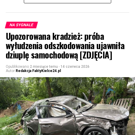
NA SYGNALE
Upozorowana kradzież: próba
wyłudzenia odszkodowania ujawniła
dziuplę samochodową [ZDJĘCIA]
Opublikowano
2 miesiące temu
-
14 czerwca 2026
Autor
Redakcja FaktyKielce24.pl