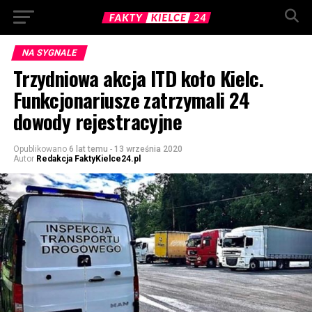
NA SYGNALE
Trzydniowa akcja ITD koło Kielc.
Funkcjonariusze zatrzymali 24
dowody rejestracyjne
Opublikowano
6 lat temu
-
13 września 2020
Autor
Redakcja FaktyKielce24.pl