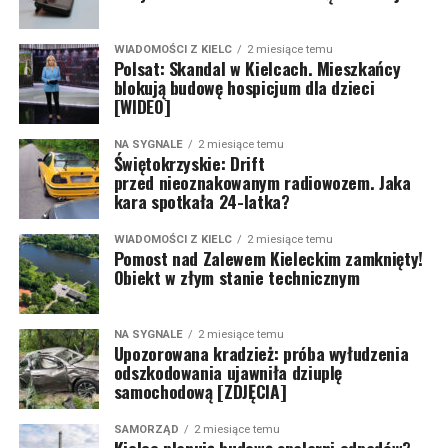
WIADOMOŚCI Z KIELC
2 miesiące temu
Polsat: Skandal w Kielcach. Mieszkańcy
blokują budowę hospicjum dla dzieci
[WIDEO]
NA SYGNALE
2 miesiące temu
Świętokrzyskie: Drift
przed nieoznakowanym radiowozem. Jaka
kara spotkała 24-latka?
WIADOMOŚCI Z KIELC
2 miesiące temu
Pomost nad Zalewem Kieleckim zamknięty!
Obiekt w złym stanie technicznym
NA SYGNALE
2 miesiące temu
Upozorowana kradzież: próba wyłudzenia
odszkodowania ujawniła dziuplę
samochodową [ZDJĘCIA]
SAMORZĄD
2 miesiące temu
Kielce planują budowę spalarni odpadów?