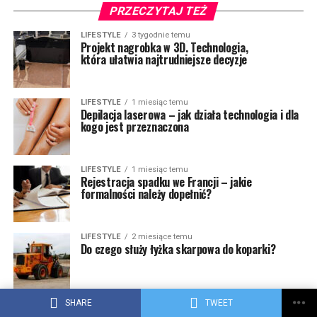
PRZECZYTAJ TEŻ
LIFESTYLE
3 tygodnie temu
Projekt nagrobka w 3D. Technologia,
która ułatwia najtrudniejsze decyzje
LIFESTYLE
1 miesiąc temu
Depilacja laserowa – jak działa technologia i dla
kogo jest przeznaczona
LIFESTYLE
1 miesiąc temu
Rejestracja spadku we Francji – jakie
formalności należy dopełnić?
LIFESTYLE
2 miesiące temu
Do czego służy łyżka skarpowa do koparki?
SHARE
TWEET
DOM I OGRÓD
2 miesiące temu