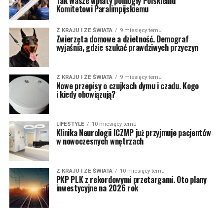
Tak Wasze wpłaty pomogły Polskiemu
Komitetowi Paralimpijskiemu
Z KRAJU I ZE ŚWIATA
9 miesięcy temu
Zwierzęta domowe a dzietność. Demograf
wyjaśnia, gdzie szukać prawdziwych przyczyn
Z KRAJU I ZE ŚWIATA
9 miesięcy temu
Nowe przepisy o czujkach dymu i czadu. Kogo
i kiedy obowiązują?
LIFESTYLE
10 miesięcy temu
Klinika Neurologii ICZMP już przyjmuje pacjentów
w nowoczesnych wnętrzach
Z KRAJU I ZE ŚWIATA
10 miesięcy temu
PKP PLK z rekordowymi przetargami. Oto plany
inwestycyjne na 2026 rok