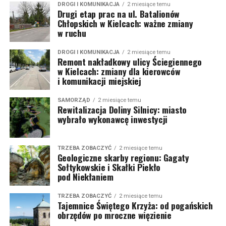
DROGI I KOMUNIKACJA
2 miesiące temu
Drugi etap prac na ul. Batalionów
Chłopskich w Kielcach: ważne zmiany
w ruchu
DROGI I KOMUNIKACJA
2 miesiące temu
Remont nakładkowy ulicy Ściegiennego
w Kielcach: zmiany dla kierowców
i komunikacji miejskiej
SAMORZĄD
2 miesiące temu
Rewitalizacja Doliny Silnicy: miasto
wybrało wykonawcę inwestycji
TRZEBA ZOBACZYĆ
2 miesiące temu
Geologiczne skarby regionu: Gagaty
Sołtykowskie i Skałki Piekło
pod Niekłaniem
TRZEBA ZOBACZYĆ
2 miesiące temu
Tajemnice Świętego Krzyża: od pogańskich
obrzędów po mroczne więzienie