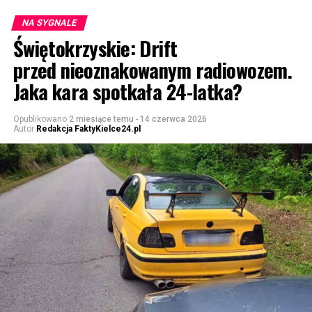
NA SYGNALE
Świętokrzyskie: Drift
przed nieoznakowanym radiowozem.
Jaka kara spotkała 24-latka?
Opublikowano
2 miesiące temu
-
14 czerwca 2026
Autor
Redakcja FaktyKielce24.pl