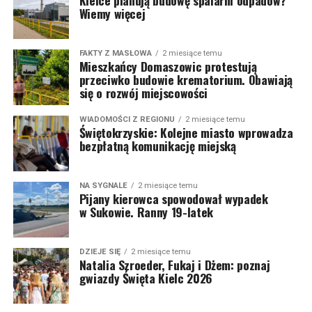
Wiemy więcej
FAKTY Z MASŁOWA
2 miesiące temu
Mieszkańcy Domaszowic protestują
przeciwko budowie krematorium. Obawiają
się o rozwój miejscowości
WIADOMOŚCI Z REGIONU
2 miesiące temu
Świętokrzyskie: Kolejne miasto wprowadza
bezpłatną komunikację miejską
NA SYGNALE
2 miesiące temu
Pijany kierowca spowodował wypadek
w Sukowie. Ranny 19-latek
DZIEJE SIĘ
2 miesiące temu
Natalia Szroeder, Fukaj i Dżem: poznaj
gwiazdy Święta Kielc 2026