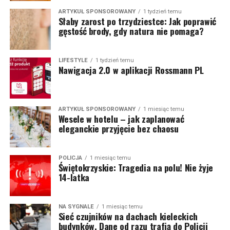
ARTYKUŁ SPONSOROWANY
1 tydzień temu
Słaby zarost po trzydziestce: Jak poprawić
gęstość brody, gdy natura nie pomaga?
LIFESTYLE
1 tydzień temu
Nawigacja 2.0 w aplikacji Rossmann PL
ARTYKUŁ SPONSOROWANY
1 miesiąc temu
Wesele w hotelu – jak zaplanować
eleganckie przyjęcie bez chaosu
POLICJA
1 miesiąc temu
Świętokrzyskie: Tragedia na polu! Nie żyje
14-latka
NA SYGNALE
1 miesiąc temu
Sieć czujników na dachach kieleckich
budynków. Dane od razu trafią do Policji