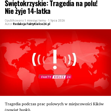
Świętokrzyskie: Tragedia na polu!
Nie żyje 14-latka
Opublikowano
1 miesiąc temu
-
1 lipca 2026
Autor
Redakcja FaktyKielce24.pl
Tragedia podczas prac polowych w miejscowości Kików
(powiat buski).