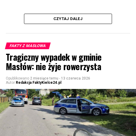
CZYTAJ DALEJ
FAKTY Z MASŁOWA
Tragiczny wypadek w gminie
Masłów: nie żyje rowerzysta
Opublikowano
2 miesiące temu
-
13 czerwca 2026
Autor
Redakcja FaktyKielce24.pl