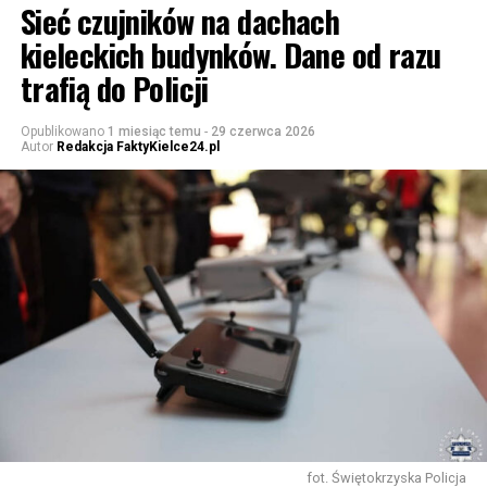
Sieć czujników na dachach
kieleckich budynków. Dane od razu
trafią do Policji
Opublikowano
1 miesiąc temu
-
29 czerwca 2026
Autor
Redakcja FaktyKielce24.pl
fot. Świętokrzyska Policja