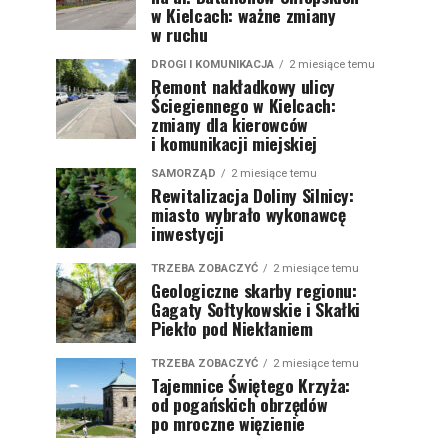
w Kielcach: ważne zmiany
w ruchu
DROGI I KOMUNIKACJA
2 miesiące temu
Remont nakładkowy ulicy
Ściegiennego w Kielcach:
zmiany dla kierowców
i komunikacji miejskiej
SAMORZĄD
2 miesiące temu
Rewitalizacja Doliny Silnicy:
miasto wybrało wykonawcę
inwestycji
TRZEBA ZOBACZYĆ
2 miesiące temu
Geologiczne skarby regionu:
Gagaty Sołtykowskie i Skałki
Piekło pod Niekłaniem
TRZEBA ZOBACZYĆ
2 miesiące temu
Tajemnice Świętego Krzyża:
od pogańskich obrzędów
po mroczne więzienie