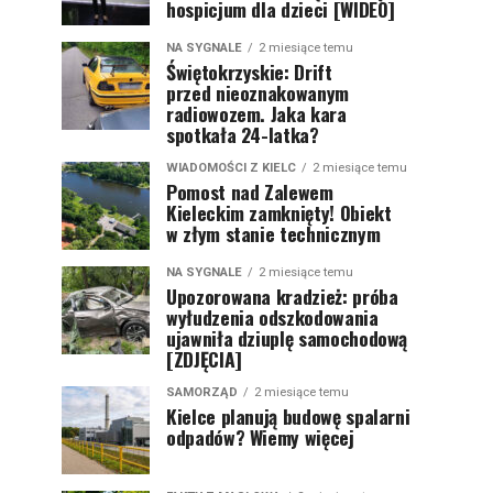
hospicjum dla dzieci [WIDEO]
NA SYGNALE
2 miesiące temu
Świętokrzyskie: Drift
przed nieoznakowanym
radiowozem. Jaka kara
spotkała 24-latka?
WIADOMOŚCI Z KIELC
2 miesiące temu
Pomost nad Zalewem
Kieleckim zamknięty! Obiekt
w złym stanie technicznym
NA SYGNALE
2 miesiące temu
Upozorowana kradzież: próba
wyłudzenia odszkodowania
ujawniła dziuplę samochodową
[ZDJĘCIA]
SAMORZĄD
2 miesiące temu
Kielce planują budowę spalarni
odpadów? Wiemy więcej