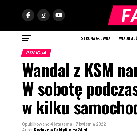
STRONA GŁÓWNA
WIADOMOŚC
POLICJA
Wandal z KSM nam
W sobotę podczas
w kilku samochod
Opublikowano
4 lata temu
-
7 kwietnia 2022
Autor
Redakcja FaktyKielce24.pl