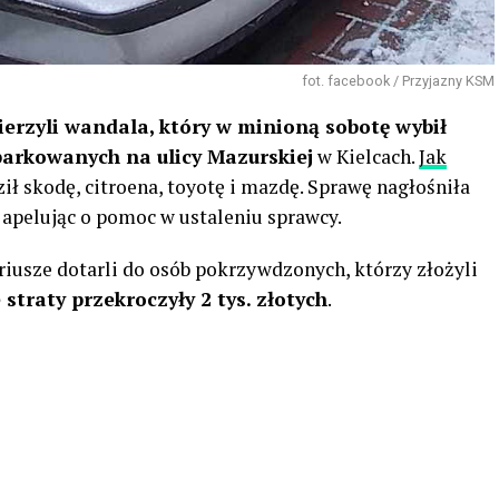
fot. facebook / Przyjazny KSM
erzyli wandala, który w minioną sobotę wybił
parkowanych na ulicy Mazurskiej
w Kielcach.
Jak
ił skodę, citroena, toyotę i mazdę. Sprawę nagłośniła
apelując o pomoc w ustaleniu sprawcy.
riusze dotarli do osób pokrzywdzonych, którzy złożyli
 straty przekroczyły 2 tys. złotych
.