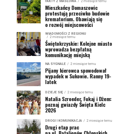
FAKTY Z MASŁOWA
2 miesiące temu
Mieszkańcy Domaszowic
protestują przeciwko budowie
krematorium. Obawiają się
o rozwój miejscowości
WIADOMOŚCI Z REGIONU
2 miesiące temu
Świętokrzyskie: Kolejne miasto
wprowadza bezpłatną
komunikację miejską
NA SYGNALE
2 miesiące temu
Pijany kierowca spowodował
wypadek w Sukowie. Ranny 19-
latek
DZIEJE SIĘ
2 miesiące temu
Natalia Szroeder, Fukaj i Dżem:
poznaj gwiazdy Święta Kielc
2026
DROGI I KOMUNIKACJA
2 miesiące temu
Drugi etap prac
na ul. Batalionów Chłopskich