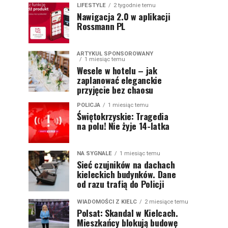
LIFESTYLE
2 tygodnie temu
Nawigacja 2.0 w aplikacji
Rossmann PL
ARTYKUŁ SPONSOROWANY
1 miesiąc temu
Wesele w hotelu – jak
zaplanować eleganckie
przyjęcie bez chaosu
POLICJA
1 miesiąc temu
Świętokrzyskie: Tragedia
na polu! Nie żyje 14-latka
NA SYGNALE
1 miesiąc temu
Sieć czujników na dachach
kieleckich budynków. Dane
od razu trafią do Policji
WIADOMOŚCI Z KIELC
2 miesiące temu
Polsat: Skandal w Kielcach.
Mieszkańcy blokują budowę