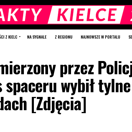
I Z KIELC
NA SYGNALE
Z REGIONU
NAJNOWSZE W PORTALU
S
ierzony przez Policj
 spaceru wybił tylne
ach [Zdjęcia]