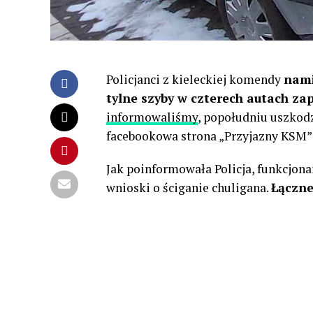
Policjanci z kieleckiej komendy
nami
tylne szyby w czterech autach za
informowaliśmy
, popołudniu uszkodz
facebookowa strona „Przyjazny KSM” 
Jak poinformowała Policja, funkcjona
wnioski o ściganie chuligana.
Łączne