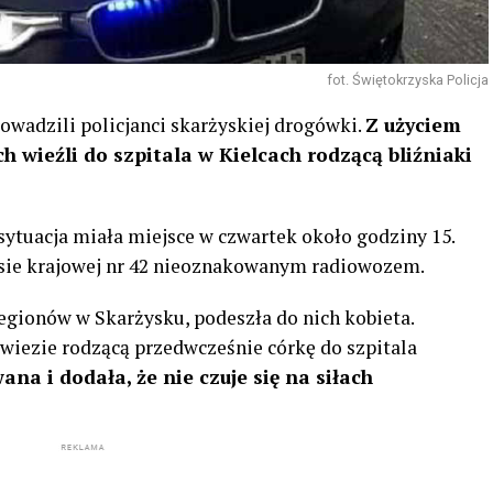
fot. Świętokrzyska Policja
owadzili policjanci skarżyskiej drogówki.
Z użyciem
 wieźli do szpitala w Kielcach rodzącą bliźniaki
 sytuacja miała miejsce w czwartek około godziny 15.
rasie krajowej nr 42 nieoznakowanym radiowozem.
Legionów w Skarżysku, podeszła do nich kobieta.
i wiezie rodzącą przedwcześnie córkę do szpitala
na i dodała, że nie czuje się na siłach