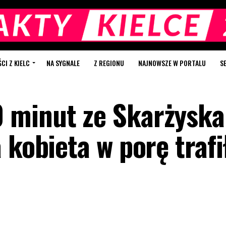
I Z KIELC
NA SYGNALE
Z REGIONU
NAJNOWSZE W PORTALU
S
 minut ze Skarżyska
 kobieta w porę trafi