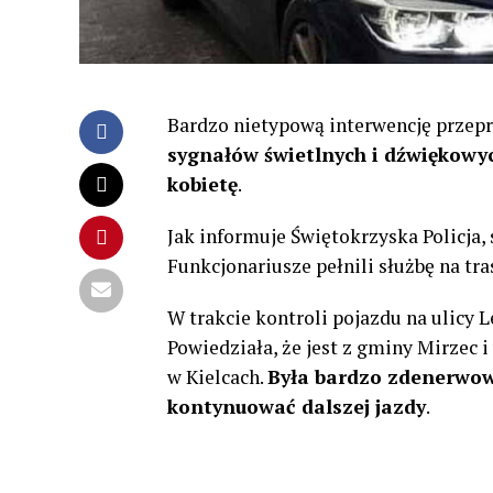
Bardzo nietypową interwencję przepr
sygnałów świetlnych i dźwiękowych
kobietę
.
Jak informuje Świętokrzyska Policja,
Funkcjonariusze pełnili służbę na t
W trakcie kontroli pojazdu na ulicy 
Powiedziała, że jest z gminy Mirzec 
w Kielcach.
Była bardzo zdenerwowa
kontynuować dalszej jazdy
.