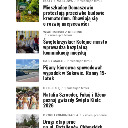
FAKTY Z MASŁOWA
2 miesiące temu
Mieszkańcy Domaszowic
protestują przeciwko budowie
krematorium. Obawiają się
o rozwój miejscowości
WIADOMOŚCI Z REGIONU
2 miesiące temu
Świętokrzyskie: Kolejne miasto
wprowadza bezpłatną
komunikację miejską
NA SYGNALE
2 miesiące temu
Pijany kierowca spowodował
wypadek w Sukowie. Ranny 19-
latek
DZIEJE SIĘ
2 miesiące temu
Natalia Szroeder, Fukaj i Dżem:
poznaj gwiazdy Święta Kielc
2026
DROGI I KOMUNIKACJA
2 miesiące temu
Drugi etap prac
na ul. Batalionów Chłopskich