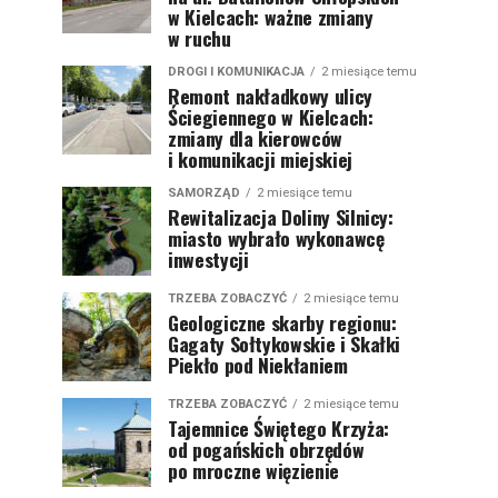
w Kielcach: ważne zmiany
w ruchu
DROGI I KOMUNIKACJA
2 miesiące temu
Remont nakładkowy ulicy
Ściegiennego w Kielcach:
zmiany dla kierowców
i komunikacji miejskiej
SAMORZĄD
2 miesiące temu
Rewitalizacja Doliny Silnicy:
miasto wybrało wykonawcę
inwestycji
TRZEBA ZOBACZYĆ
2 miesiące temu
Geologiczne skarby regionu:
Gagaty Sołtykowskie i Skałki
Piekło pod Niekłaniem
TRZEBA ZOBACZYĆ
2 miesiące temu
Tajemnice Świętego Krzyża:
od pogańskich obrzędów
po mroczne więzienie