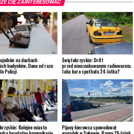
ŻE CIĘ ZAINTERESOWAĆ
zujników na dachach
Świętokrzyskie: Drift
kich budynków. Dane od razu
przed nieoznakowanym radiowozem.
do Policji
Jaka kara spotkała 24-latka?
krzyskie: Kolejne miasto
Pijany kierowca spowodował
dza bezpłatną komunikację
wypadek w Sukowie. Ranny 19-latek