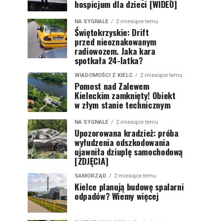
hospicjum dla dzieci [WIDEO]
NA SYGNALE
2 miesiące temu
Świętokrzyskie: Drift
przed nieoznakowanym
radiowozem. Jaka kara
spotkała 24-latka?
WIADOMOŚCI Z KIELC
2 miesiące temu
Pomost nad Zalewem
Kieleckim zamknięty! Obiekt
w złym stanie technicznym
NA SYGNALE
2 miesiące temu
Upozorowana kradzież: próba
wyłudzenia odszkodowania
ujawniła dziuplę samochodową
[ZDJĘCIA]
SAMORZĄD
2 miesiące temu
Kielce planują budowę spalarni
odpadów? Wiemy więcej