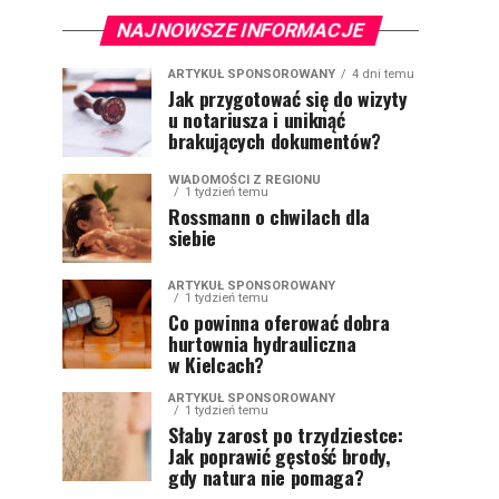
NAJNOWSZE INFORMACJE
ARTYKUŁ SPONSOROWANY
4 dni temu
Jak przygotować się do wizyty
u notariusza i uniknąć
brakujących dokumentów?
WIADOMOŚCI Z REGIONU
1 tydzień temu
Rossmann o chwilach dla
siebie
ARTYKUŁ SPONSOROWANY
1 tydzień temu
Co powinna oferować dobra
hurtownia hydrauliczna
w Kielcach?
ARTYKUŁ SPONSOROWANY
1 tydzień temu
Słaby zarost po trzydziestce:
Jak poprawić gęstość brody,
gdy natura nie pomaga?