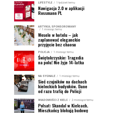
LIFESTYLE
1 tydzień temu
Nawigacja 2.0 w aplikacji
Rossmann PL
ARTYKUŁ SPONSOROWANY
1 miesiąc temu
Wesele w hotelu – jak
zaplanować eleganckie
przyjęcie bez chaosu
POLICJA
1 miesiąc temu
Świętokrzyskie: Tragedia
na polu! Nie żyje 14-latka
NA SYGNALE
1 miesiąc temu
Sieć czujników na dachach
kieleckich budynków. Dane
od razu trafią do Policji
WIADOMOŚCI Z KIELC
2 miesiące temu
Polsat: Skandal w Kielcach.
Mieszkańcy blokują budowę