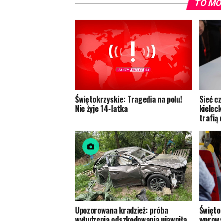
TO MO
Świętokrzyskie: Tragedia na polu!
Sieć c
Nie żyje 14-latka
kielec
trafią 
Upozorowana kradzież: próba
Święto
wyłudzenia odszkodowania ujawniła
wprowa