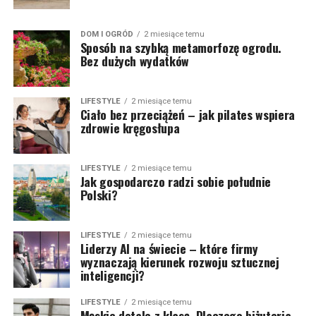
DOM I OGRÓD
2 miesiące temu
Sposób na szybką metamorfozę ogrodu.
Bez dużych wydatków
LIFESTYLE
2 miesiące temu
Ciało bez przeciążeń – jak pilates wspiera
zdrowie kręgosłupa
LIFESTYLE
2 miesiące temu
Jak gospodarczo radzi sobie południe
Polski?
LIFESTYLE
2 miesiące temu
Liderzy AI na świecie – które firmy
wyznaczają kierunek rozwoju sztucznej
inteligencji?
LIFESTYLE
2 miesiące temu
Męskie detale z klasą. Dlaczego biżuteria