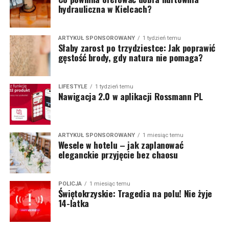
hydrauliczna w Kielcach?
ARTYKUŁ SPONSOROWANY
1 tydzień temu
Słaby zarost po trzydziestce: Jak poprawić
gęstość brody, gdy natura nie pomaga?
LIFESTYLE
1 tydzień temu
Nawigacja 2.0 w aplikacji Rossmann PL
ARTYKUŁ SPONSOROWANY
1 miesiąc temu
Wesele w hotelu – jak zaplanować
eleganckie przyjęcie bez chaosu
POLICJA
1 miesiąc temu
Świętokrzyskie: Tragedia na polu! Nie żyje
14-latka