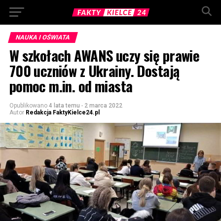
NAUKA I OŚWIATA
W szkołach AWANS uczy się prawie
700 uczniów z Ukrainy. Dostają
pomoc m.in. od miasta
Opublikowano
4 lata temu
-
2 marca 2022
Autor
Redakcja FaktyKielce24.pl