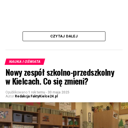
CZYTAJ DALEJ
NAUKA I OŚWIATA
Nowy zespół szkolno-przedszkolny
w Kielcach. Co się zmieni?
Opublikowano
1 rok temu
-
30 maja 2025
Autor
Redakcja FaktyKielce24.pl