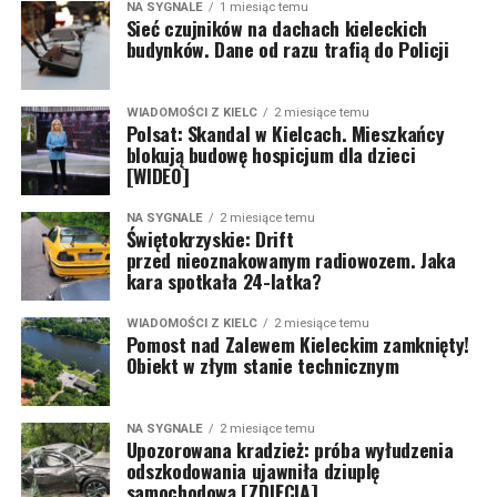
NA SYGNALE
1 miesiąc temu
Sieć czujników na dachach kieleckich
budynków. Dane od razu trafią do Policji
WIADOMOŚCI Z KIELC
2 miesiące temu
Polsat: Skandal w Kielcach. Mieszkańcy
blokują budowę hospicjum dla dzieci
[WIDEO]
NA SYGNALE
2 miesiące temu
Świętokrzyskie: Drift
przed nieoznakowanym radiowozem. Jaka
kara spotkała 24-latka?
WIADOMOŚCI Z KIELC
2 miesiące temu
Pomost nad Zalewem Kieleckim zamknięty!
Obiekt w złym stanie technicznym
NA SYGNALE
2 miesiące temu
Upozorowana kradzież: próba wyłudzenia
odszkodowania ujawniła dziuplę
samochodową [ZDJĘCIA]