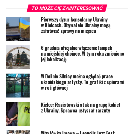
TO MOŻE CIĘ ZAINTERESOWAĆ
Pierwszy dyżur konsularny Ukrainy
w Kielcach. Obywatele Ukrainy mogą
załatwiać sprawy na miejscu
6 grudnia oficjalne włączenie lampek
na miejskiej choince. W tym roku zmieniono
jej lokalizację
W Dolinie Silnicy można oglądać prace
ukraińskiego artysty. To grafiki z upiorami
w roli głównej
Kielce: Rasistowski atak na grupę kobiet
z Ukrainy. Sprawca usłyszał zarzuty
Wizytówka Lwowa – Leopolis Jezz Fest