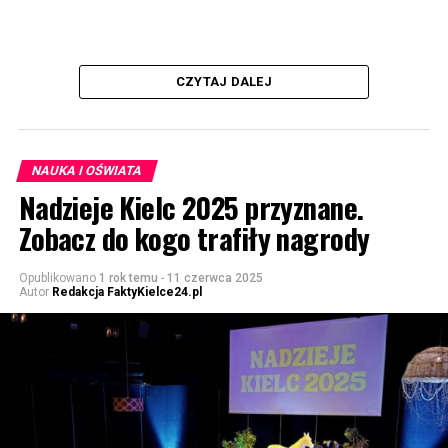
CZYTAJ DALEJ
NAUKA I OŚWIATA
Nadzieje Kielc 2025 przyznane.
Zobacz do kogo trafiły nagrody
Opublikowano
1 rok temu
-
11 czerwca 2025
Autor
Redakcja FaktyKielce24.pl