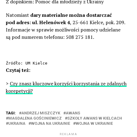
Z dopiskiem: Pomoc dla młodzieży z Ukrainy
Natomiast
dary materialne można dostarczać
pod adres: ul. Helenówek 4
, 25-661 Kielce, pok. 209.
Informacje w sprawie możliwości pomocy udzielane
są pod numerem telefonu: 508 275 181.
Źródło: UM Kielce
Czytaj też:
>
Czy znasz kluczowe korzyści korzystania ze zdalnych
korepetycji?
TAGI:
ANDRZEJ MISZCZYK
AWANS
MAGDALENA GOŚCINIEWICZ
SZKOŁY AWANS W KIELCACH
UKRAINA
WOJNA NA UKRAINIE
WOJNA W UKRAINIE
REKLAMA