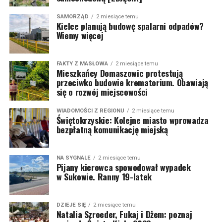
SAMORZĄD
2 miesiące temu
Kielce planują budowę spalarni odpadów?
Wiemy więcej
FAKTY Z MASŁOWA
2 miesiące temu
Mieszkańcy Domaszowic protestują
przeciwko budowie krematorium. Obawiają
się o rozwój miejscowości
WIADOMOŚCI Z REGIONU
2 miesiące temu
Świętokrzyskie: Kolejne miasto wprowadza
bezpłatną komunikację miejską
NA SYGNALE
2 miesiące temu
Pijany kierowca spowodował wypadek
w Sukowie. Ranny 19-latek
DZIEJE SIĘ
2 miesiące temu
Natalia Szroeder, Fukaj i Dżem: poznaj