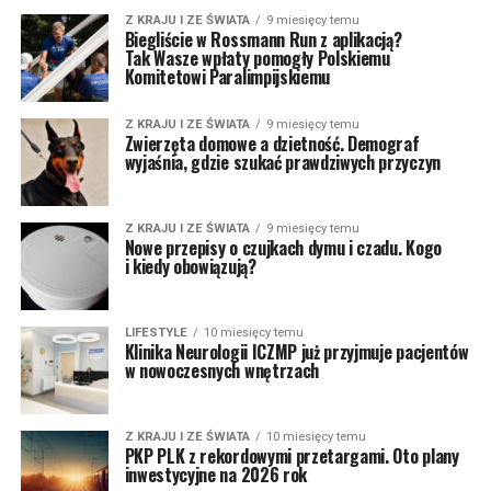
Z KRAJU I ZE ŚWIATA
9 miesięcy temu
Biegliście w Rossmann Run z aplikacją?
Tak Wasze wpłaty pomogły Polskiemu
Komitetowi Paralimpijskiemu
Z KRAJU I ZE ŚWIATA
9 miesięcy temu
Zwierzęta domowe a dzietność. Demograf
wyjaśnia, gdzie szukać prawdziwych przyczyn
Z KRAJU I ZE ŚWIATA
9 miesięcy temu
Nowe przepisy o czujkach dymu i czadu. Kogo
i kiedy obowiązują?
LIFESTYLE
10 miesięcy temu
Klinika Neurologii ICZMP już przyjmuje pacjentów
w nowoczesnych wnętrzach
Z KRAJU I ZE ŚWIATA
10 miesięcy temu
PKP PLK z rekordowymi przetargami. Oto plany
inwestycyjne na 2026 rok