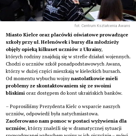
fot. Centrum Kształcenia Awans
Miasto Kielce oraz placówki oświatowe prowadzące
szkoły przy ul. Helenówek i bursy dla młodzieży
objęły opieką kilkuset uczniów z Ukrainy
,
których rodziny znajdują się w strefie działań wojennych.
Chodzi o uczniów szkół ponadpodstawowych Awans,
którzy w dużej części mieszkają w kieleckich bursach.
Od momentu wybuchu wojny
nastolatkowie mieli
problemy ze skontaktowaniem się ze swoimi
bliskimi
oraz dostępem do kont ukraińskich banków.
– Poprosiliśmy Prezydenta Kielc o wsparcie naszych
uczniów, odpowiedź była natychmiastowa.
Zaoferowano nam pomoc w postaci wyżywienia dla
uczniów
, którzy znaleźli się w dramatycznej sytuacji
spowodowanej wybuchem wojny w ich ojczyźnie – mówi