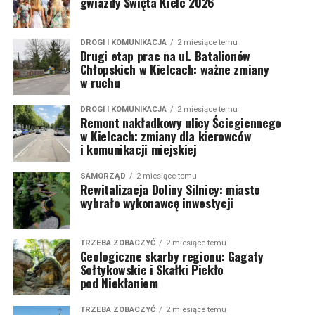
gwiazdy Święta Kielc 2026
DROGI I KOMUNIKACJA
2 miesiące temu
Drugi etap prac na ul. Batalionów
Chłopskich w Kielcach: ważne zmiany
w ruchu
DROGI I KOMUNIKACJA
2 miesiące temu
Remont nakładkowy ulicy Ściegiennego
w Kielcach: zmiany dla kierowców
i komunikacji miejskiej
SAMORZĄD
2 miesiące temu
Rewitalizacja Doliny Silnicy: miasto
wybrało wykonawcę inwestycji
TRZEBA ZOBACZYĆ
2 miesiące temu
Geologiczne skarby regionu: Gagaty
Sołtykowskie i Skałki Piekło
pod Niekłaniem
TRZEBA ZOBACZYĆ
2 miesiące temu