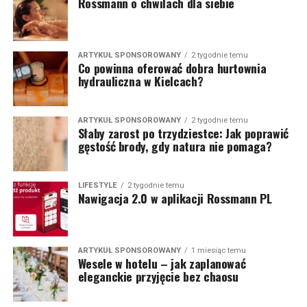
Rossmann o chwilach dla siebie
ARTYKUŁ SPONSOROWANY
2 tygodnie temu
Co powinna oferować dobra hurtownia
hydrauliczna w Kielcach?
ARTYKUŁ SPONSOROWANY
2 tygodnie temu
Słaby zarost po trzydziestce: Jak poprawić
gęstość brody, gdy natura nie pomaga?
LIFESTYLE
2 tygodnie temu
Nawigacja 2.0 w aplikacji Rossmann PL
ARTYKUŁ SPONSOROWANY
1 miesiąc temu
Wesele w hotelu – jak zaplanować
eleganckie przyjęcie bez chaosu