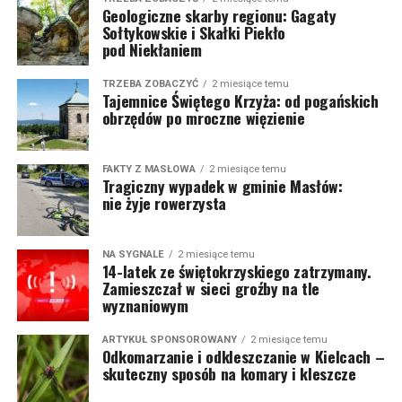
Geologiczne skarby regionu: Gagaty
Sołtykowskie i Skałki Piekło
pod Niekłaniem
TRZEBA ZOBACZYĆ
2 miesiące temu
Tajemnice Świętego Krzyża: od pogańskich
obrzędów po mroczne więzienie
FAKTY Z MASŁOWA
2 miesiące temu
Tragiczny wypadek w gminie Masłów:
nie żyje rowerzysta
NA SYGNALE
2 miesiące temu
14-latek ze świętokrzyskiego zatrzymany.
Zamieszczał w sieci groźby na tle
wyznaniowym
ARTYKUŁ SPONSOROWANY
2 miesiące temu
Odkomarzanie i odkleszczanie w Kielcach –
skuteczny sposób na komary i kleszcze