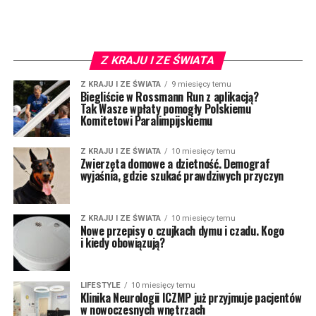
Z KRAJU I ZE ŚWIATA
Z KRAJU I ZE ŚWIATA
9 miesięcy temu
Biegliście w Rossmann Run z aplikacją?
Tak Wasze wpłaty pomogły Polskiemu
Komitetowi Paralimpijskiemu
Z KRAJU I ZE ŚWIATA
10 miesięcy temu
Zwierzęta domowe a dzietność. Demograf
wyjaśnia, gdzie szukać prawdziwych przyczyn
Z KRAJU I ZE ŚWIATA
10 miesięcy temu
Nowe przepisy o czujkach dymu i czadu. Kogo
i kiedy obowiązują?
LIFESTYLE
10 miesięcy temu
Klinika Neurologii ICZMP już przyjmuje pacjentów
w nowoczesnych wnętrzach