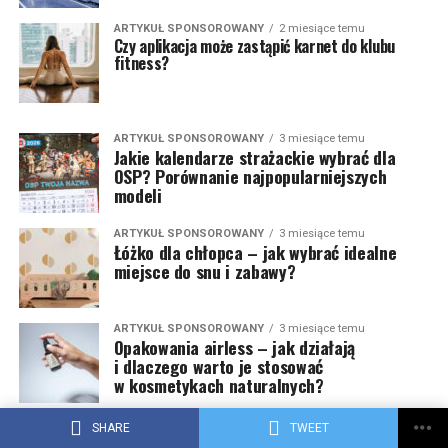
ARTYKUŁ SPONSOROWANY
2 miesiące temu
Czy aplikacja może zastąpić karnet do klubu
fitness?
ARTYKUŁ SPONSOROWANY
3 miesiące temu
Jakie kalendarze strażackie wybrać dla
OSP? Porównanie najpopularniejszych
modeli
ARTYKUŁ SPONSOROWANY
3 miesiące temu
Łóżko dla chłopca – jak wybrać idealne
miejsce do snu i zabawy?
ARTYKUŁ SPONSOROWANY
3 miesiące temu
Opakowania airless – jak działają
i dlaczego warto je stosować
w kosmetykach naturalnych?
ARTYKUŁ SPONSOROWANY
4 miesiące temu
SHARE
TWEET
Jak dobrać kolbę do ekspresu do kawy?