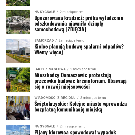
NA SYGNALE
2 miesiące temu
Upozorowana kradzież: próba wyłudzenia
odszkodowania ujawniła dziuplę
samochodową [ZDJĘCIA]
SAMORZĄD
2 miesiące temu
Kielce planują budowę spalarni odpadów?
Wiemy więcej
FAKTY Z MASŁOWA
2 miesiące temu
Mieszkańcy Domaszowic protestują
przeciwko budowie krematorium. Obawiają
się o rozwój miejscowości
WIADOMOŚCI Z REGIONU
2 miesiące temu
Świętokrzyskie: Kolejne miasto wprowadza
bezpłatną komunikację miejską
NA SYGNALE
2 miesiące temu
Pijany kierowca spowodował wypadek