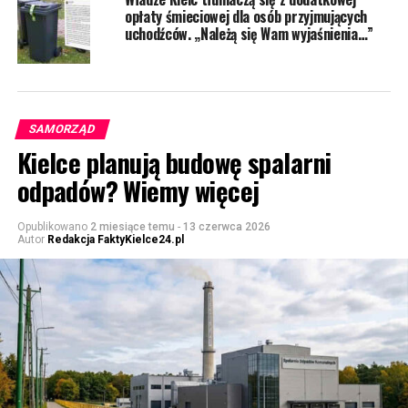
opłaty śmieciowej dla osób przyjmujących
uchodźców. „Należą się Wam wyjaśnienia…”
SAMORZĄD
Kielce planują budowę spalarni
odpadów? Wiemy więcej
Opublikowano
2 miesiące temu
-
13 czerwca 2026
Autor
Redakcja FaktyKielce24.pl