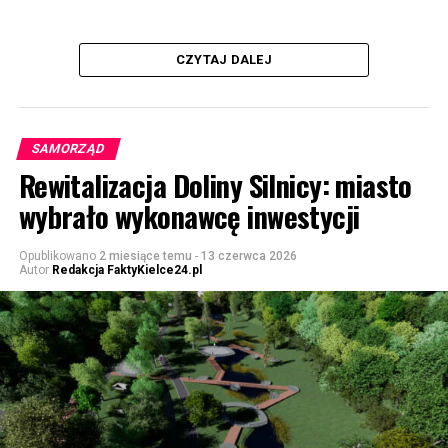
CZYTAJ DALEJ
SAMORZĄD
Rewitalizacja Doliny Silnicy: miasto
wybrało wykonawcę inwestycji
Opublikowano
2 miesiące temu
-
13 czerwca 2026
Autor
Redakcja FaktyKielce24.pl