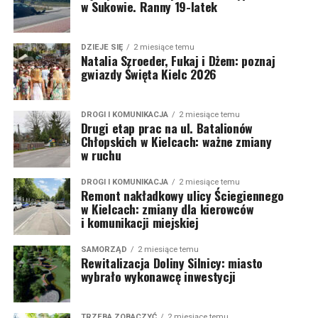
w Sukowie. Ranny 19-latek
DZIEJE SIĘ
2 miesiące temu
Natalia Szroeder, Fukaj i Dżem: poznaj
gwiazdy Święta Kielc 2026
DROGI I KOMUNIKACJA
2 miesiące temu
Drugi etap prac na ul. Batalionów
Chłopskich w Kielcach: ważne zmiany
w ruchu
DROGI I KOMUNIKACJA
2 miesiące temu
Remont nakładkowy ulicy Ściegiennego
w Kielcach: zmiany dla kierowców
i komunikacji miejskiej
SAMORZĄD
2 miesiące temu
Rewitalizacja Doliny Silnicy: miasto
wybrało wykonawcę inwestycji
TRZEBA ZOBACZYĆ
2 miesiące temu