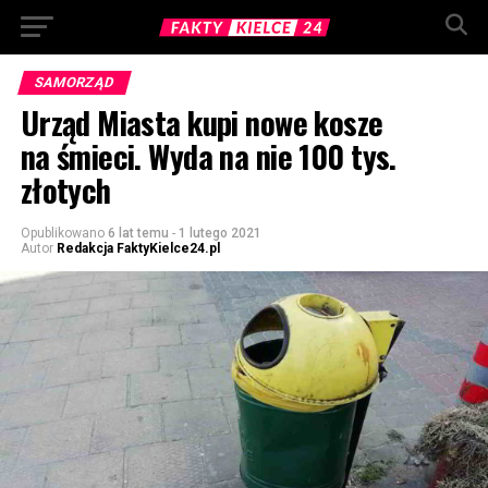
SAMORZĄD
Urząd Miasta kupi nowe kosze
na śmieci. Wyda na nie 100 tys.
złotych
Opublikowano
6 lat temu
-
1 lutego 2021
Autor
Redakcja FaktyKielce24.pl