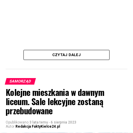
CZYTAJ DALEJ
SAMORZĄD
Kolejne mieszkania w dawnym
liceum. Sale lekcyjne zostaną
przebudowane
Opublikowano
3 lata temu
-
6 sierpnia 2023
Autor
Redakcja FaktyKielce24.pl