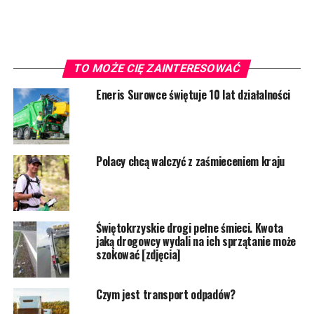
TO MOŻE CIĘ ZAINTERESOWAĆ
Eneris Surowce świętuje 10 lat działalności
Polacy chcą walczyć z zaśmieceniem kraju
Świętokrzyskie drogi pełne śmieci. Kwota
jaką drogowcy wydali na ich sprzątanie może
szokować [zdjęcia]
Czym jest transport odpadów?