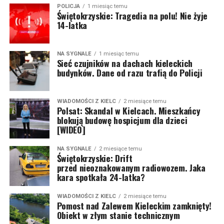
POLICJA
1 miesiąc temu
Świętokrzyskie: Tragedia na polu! Nie żyje
14-latka
NA SYGNALE
1 miesiąc temu
Sieć czujników na dachach kieleckich
budynków. Dane od razu trafią do Policji
WIADOMOŚCI Z KIELC
2 miesiące temu
Polsat: Skandal w Kielcach. Mieszkańcy
blokują budowę hospicjum dla dzieci
[WIDEO]
NA SYGNALE
2 miesiące temu
Świętokrzyskie: Drift
przed nieoznakowanym radiowozem. Jaka
kara spotkała 24-latka?
WIADOMOŚCI Z KIELC
2 miesiące temu
Pomost nad Zalewem Kieleckim zamknięty!
Obiekt w złym stanie technicznym