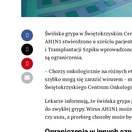
Świńska grypa w Świętokrzyskim Cent
AH1N1 stwierdzono u sześciu pacjen
i Transplantacji Szpiku wprowadzono 
są ograniczenia.
– Chorzy onkologicznie na różnych e
szybko mogą się zarazić wirusem – m
Świętokrzyskiego Centrum Onkologi
Lekarze informują, że świńska grypa 
do zwykłej grypy. Wirus AH1N1 może 
czy uszu, a przebieg choroby może być
Ograniczenia w innych szp