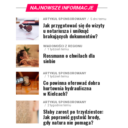
NAJNOWSZE INFORMACJE
ARTYKUŁ SPONSOROWANY
5 dni temu
Jak przygotować się do wizyty
u notariusza i uniknąć
brakujących dokumentów?
WIADOMOŚCI Z REGIONU
1 tydzień temu
Rossmann o chwilach dla
siebie
ARTYKUŁ SPONSOROWANY
1 tydzień temu
Co powinna oferować dobra
hurtownia hydrauliczna
w Kielcach?
ARTYKUŁ SPONSOROWANY
2 tygodnie temu
Słaby zarost po trzydziestce:
Jak poprawić gęstość brody,
gdy natura nie pomaga?