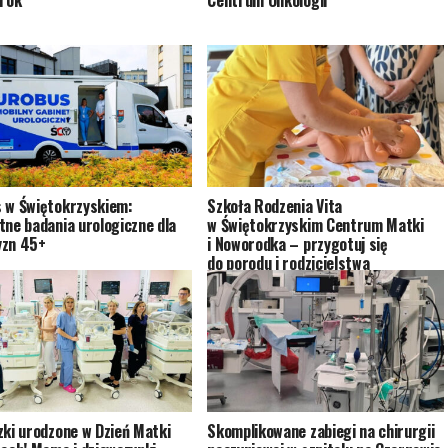
 rok
Centrum Onkologii
 w Świętokrzyskiem:
Szkoła Rodzenia Vita
tne badania urologiczne dla
w Świętokrzyskim Centrum Matki
yzn 45+
i Noworodka – przygotuj się
do porodu i rodzicielstwa
zki urodzone w Dzień Matki
Skomplikowane zabiegi na chirurgii