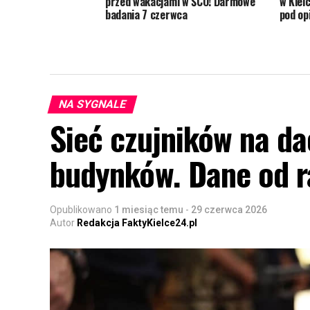
przed wakacjami w ŚCO! Darmowe
w Kiel
badania 7 czerwca
pod op
NA SYGNALE
Sieć czujników na da
budynków. Dane od ra
Opublikowano
1 miesiąc temu
-
29 czerwca 2026
Autor
Redakcja FaktyKielce24.pl