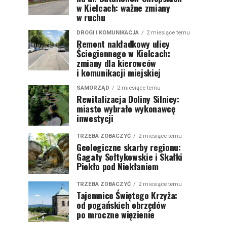
w Kielcach: ważne zmiany
w ruchu
DROGI I KOMUNIKACJA
2 miesiące temu
Remont nakładkowy ulicy
Ściegiennego w Kielcach:
zmiany dla kierowców
i komunikacji miejskiej
SAMORZĄD
2 miesiące temu
Rewitalizacja Doliny Silnicy:
miasto wybrało wykonawcę
inwestycji
TRZEBA ZOBACZYĆ
2 miesiące temu
Geologiczne skarby regionu:
Gagaty Sołtykowskie i Skałki
Piekło pod Niekłaniem
TRZEBA ZOBACZYĆ
2 miesiące temu
Tajemnice Świętego Krzyża:
od pogańskich obrzędów
po mroczne więzienie