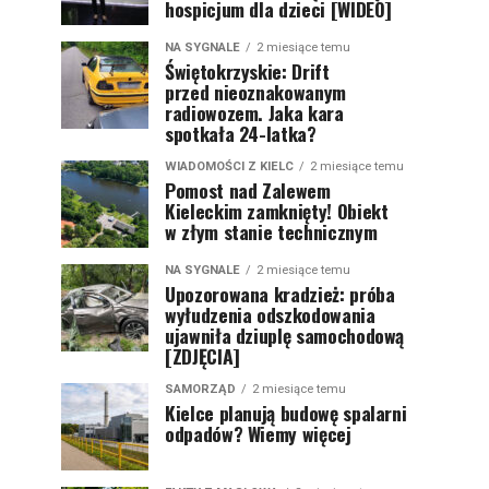
hospicjum dla dzieci [WIDEO]
NA SYGNALE
2 miesiące temu
Świętokrzyskie: Drift
przed nieoznakowanym
radiowozem. Jaka kara
spotkała 24-latka?
WIADOMOŚCI Z KIELC
2 miesiące temu
Pomost nad Zalewem
Kieleckim zamknięty! Obiekt
w złym stanie technicznym
NA SYGNALE
2 miesiące temu
Upozorowana kradzież: próba
wyłudzenia odszkodowania
ujawniła dziuplę samochodową
[ZDJĘCIA]
SAMORZĄD
2 miesiące temu
Kielce planują budowę spalarni
odpadów? Wiemy więcej