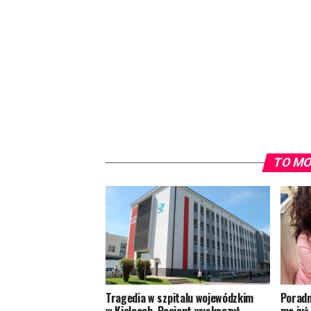
TO MO
Tragedia w szpitalu wojewódzkim
Poradn