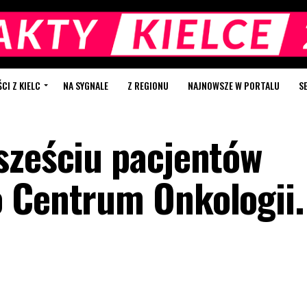
I Z KIELC
NA SYGNALE
Z REGIONU
NAJNOWSZE W PORTALU
S
sześciu pacjentów
 Centrum Onkologii.