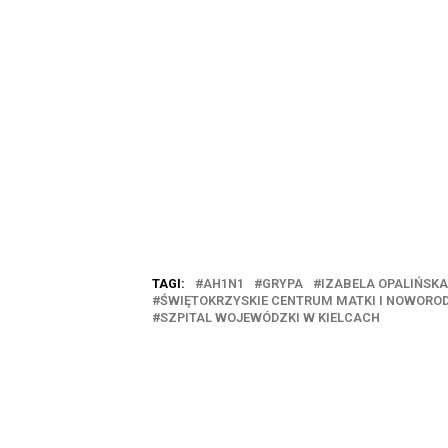
TAGI:
AH1N1
GRYPA
IZABELA OPALIŃSKA
ŚWIĘTOKRZYSKIE CENTRUM MATKI I NOWORO
SZPITAL WOJEWÓDZKI W KIELCACH