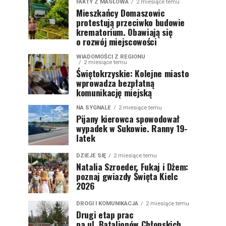
FAKTY Z MASŁOWA
2 miesiące temu
Mieszkańcy Domaszowic
protestują przeciwko budowie
krematorium. Obawiają się
o rozwój miejscowości
WIADOMOŚCI Z REGIONU
2 miesiące temu
Świętokrzyskie: Kolejne miasto
wprowadza bezpłatną
komunikację miejską
NA SYGNALE
2 miesiące temu
Pijany kierowca spowodował
wypadek w Sukowie. Ranny 19-
latek
DZIEJE SIĘ
2 miesiące temu
Natalia Szroeder, Fukaj i Dżem:
poznaj gwiazdy Święta Kielc
2026
DROGI I KOMUNIKACJA
2 miesiące temu
Drugi etap prac
na ul. Batalionów Chłopskich