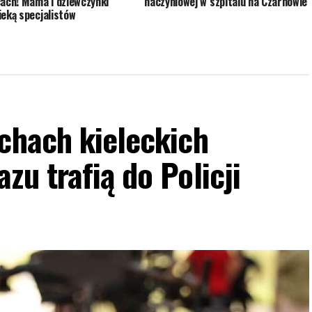
cach! Mama i dziewczynki
naczyniowej w szpitalu na Czarnowie
ieką specjalistów
chach kieleckich
zu trafią do Policji