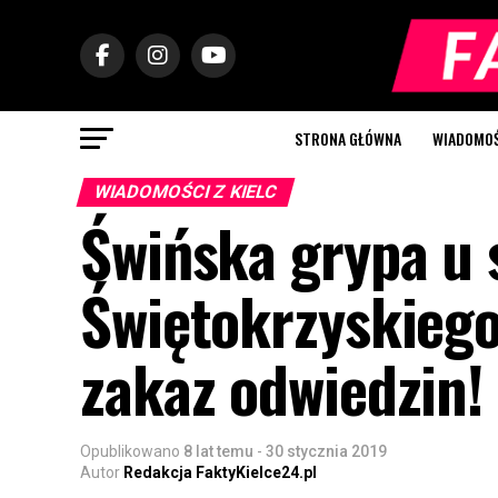
STRONA GŁÓWNA
WIADOMOŚC
WIADOMOŚCI Z KIELC
Świńska grypa u 
Świętokrzyskiego
zakaz odwiedzin!
Opublikowano
8 lat temu
-
30 stycznia 2019
Autor
Redakcja FaktyKielce24.pl