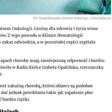
fot. Świętokrzyskie Centrum Onkologii / onkol.kielce.pl
rum Onkologii. Groźny dla zdrowia i życia wirus
tów. Z tego powodu w Klinice Hematologii
zakaz odwiedzin, a w pozostałej części szpitala
tapach choroby mają zmniejszoną odporność i bardzo
ówiła w Radiu Kielce Izabela Opalińska, rzeczniczka
i.
jest zakaźną chorobą, której objawy są podobne
dać jednak powikłania takie jak zapalenie płuc
 bardzo ciężki.
italach