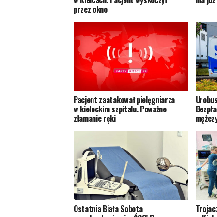
w Kielcach. Pacjent wyskoczył
ma już
przez okno
Pacjent zaatakował pielęgniarza
Urobus
w kieleckim szpitalu. Poważne
Bezpła
złamanie ręki
mężcz
Ostatnia Biała Sobota
Trojac