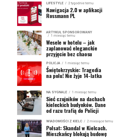
LIFESTYLE
2 tygodnie temu
Nawigacja 2.0 w aplikacji
Rossmann PL
ARTYKUŁ SPONSOROWANY
1 miesiąc temu
Wesele w hotelu – jak
zaplanować eleganckie
przyjęcie bez chaosu
POLICJA
1 miesiąc temu
Świętokrzyskie: Tragedia
na polu! Nie żyje 14-latka
NA SYGNALE
1 miesiąc temu
Sieć czujników na dachach
kieleckich budynków. Dane
od razu trafią do Policji
WIADOMOŚCI Z KIELC
2 miesiące temu
Polsat: Skandal w Kielcach.
Mieszkańcy blokują budowę